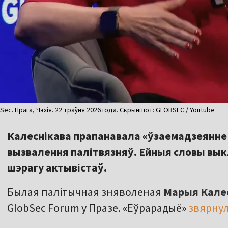
ec. Прага, Чэхія. 22 траўня 2026 года. Скрыншот: GLOBSEC / Youtube
Калеснікава прапанавала «ўзаемадзеянне
вызвалення палітвязняў. Ейныя словы выкл
шэрагу актывістаў.
Былая палітычная зняволеная
Марыя Кале
GlobSec Forum у Празе. «Еўрарадыё»
звярнул