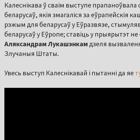
Калеснікава ў сваім выступе прапаноўвала
беларусаў, якія змагаліся за еўрапейскія ка
рэжым для беларусаў у Еўразвязе, стымуля
беларусаў у Еўропе; ставіць у прыярытэт не
Аляксандрам Лукашэнкам
дзеля вызваленн
Злучаныя Штаты.
Увесь выступ Калеснікавай і пытанні да яе
т