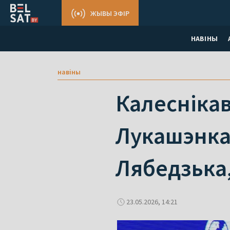
ЖЫВЫ ЭФІР
НАВІНЫ
навіны
Калеснікав
Лукашэнкам
Лябедзька
23.05.2026, 14:21