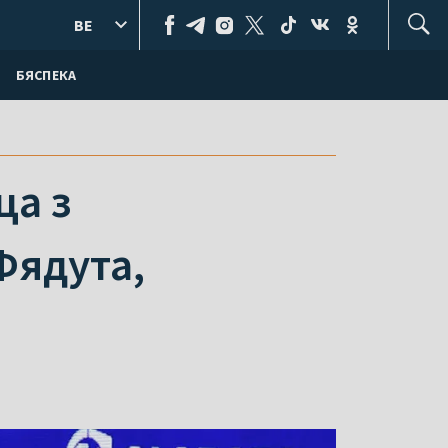
BE
БЯСПЕКА
ца з
Фядута,