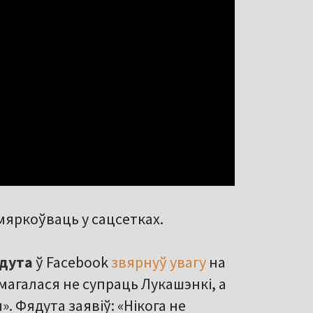
мяркоўваць у сацсетках.
дута
ў Facebook
звярнуў увагу
на
змагалася не супраць Лукашэнкі, а
. Фядута заявіў: «Нікога не