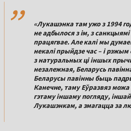
,,
«Лукашэнка там ужо з 1994 года
не адбылося з ім, з санкцыямі
працягвае. Але калі мы думае
некалі прыйдзе час – і рэжы
з натуральных ці іншых прыч
незалежная, Беларусь павінна
Беларусы павінны быць падры
Канечне, таму Еўразвяз можа
гэтаму іншаму погляду, іншай 
Лукашэнкам, а змагацца за л