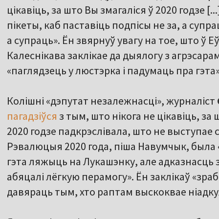
цікавіць, за што Вы змагаліся ў 2020 годзе [.
пікеты, каб паставіць подпісы не за, а супра
а супраць». Ён звярнуў увагу на тое, што ў 
Калеснікава заклікае да дыялогу з агрэсарам
«паглядзець у люстэрка і падумаць пра гэта»
Колішні «дэпутат незалежнасці», журналіст
пагадзіўся
з тым, што нікога не цікавіць, за
2020 годзе падкрэслівала, што не выступае 
Рэвалюцыя 2020 года, піша Навумчык, была «
гэта ляжыць на Лукашэнку, але адказнасць за
абяцалі лёгкую перамогу». Ён заклікаў «зра
давяраць тым, хто раптам выскоквае ніадку