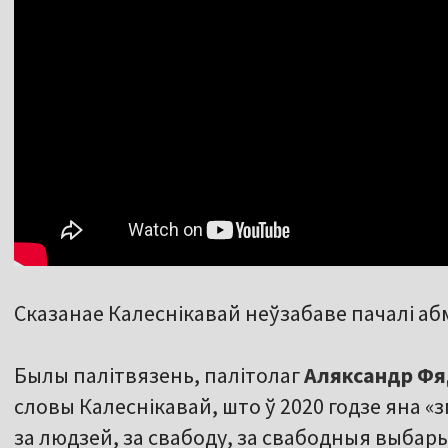
Сказанае Калеснікавай неўзабаве пачалі аб
Былы палітвязень, палітолаг
Аляксандр Фя
словы Калеснікавай, што ў 2020 годзе яна «
за людзей, за свабоду, за свабодныя выбары»