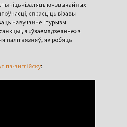
 спыніць «ізаляцыю» звычайных
штоўнасці, спрасціць візавы
ваць навучанне і турызм
 санкцыі, а «ўзаемадзеянне» з
я палітвязняў, як робяць
ут па-англійску
: