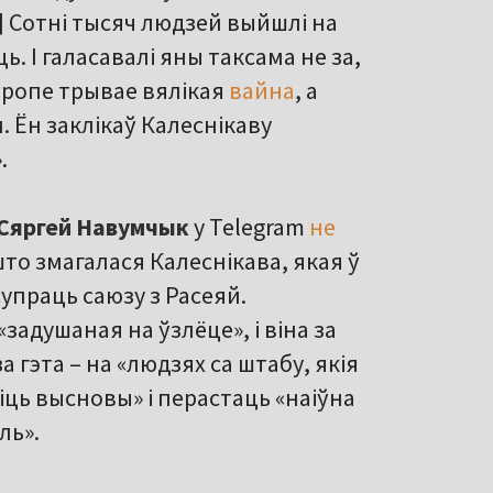
..] Сотні тысяч людзей выйшлі на
ць. І галасавалі яны таксама не за,
Еўропе трывае вялікая
вайна
, а
. Ён заклікаў Калеснікаву
.
Сяргей Навумчык
у Telegram
не
 што змагалася Калеснікава, якая ў
супраць саюзу з Расеяй.
задушаная на ўзлёце», і віна за
 гэта – на «людзях са штабу, якія
біць высновы» і перастаць «наіўна
ль».