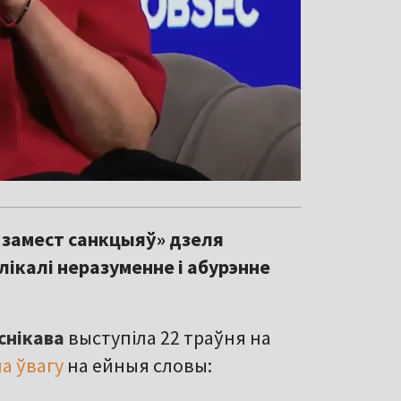
 замест санкцыяў» дзеля
ікалі неразуменне і абурэнне
снікава
выступіла 22 траўня на
а ўвагу
на ейныя словы: