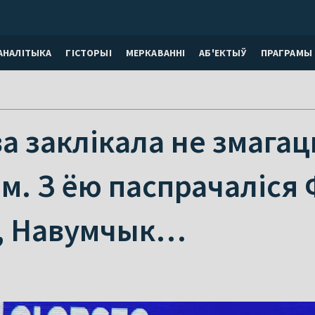
АНАЛІТЫКА
ГІСТОРЫІ
МЕРКАВАННI
АБ'ЕКТЫЎ
ПРАГРАМЫ
а заклікала не змагац
. З ёю паспрачаліся 
, Навумчык…