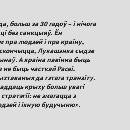
, больш за 30 гадоў – і нічога
 ці без санкцыяў. Ён
м пра людзей і пра краіну,
м скончыцца, Лукашэнка сыдзе
ынаў. А краіна павінна быць
 не быць часткай Расеі.
хтаваныя да гэтага транзіту.
 аддаць крыху больш увагі
стратэгіі: не змагацца з
юдзей і іхную будучыню».