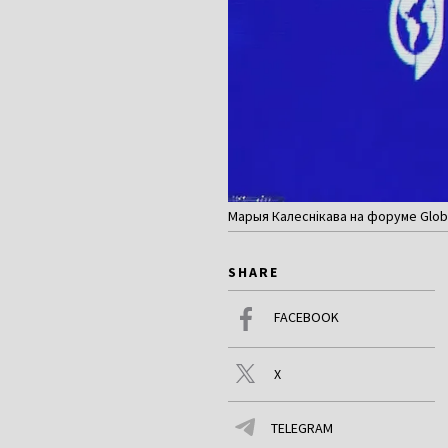
Марыя Калеснікава на форуме GlobS
SHARE
FACEBOOK
X
TELEGRAM