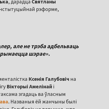
ька
, дарадца
Святланы
анстытуцыйнай рэформе,
лер, але не трэба адбельваць
трымаецца шэрае».
менталістка
Ксенія Галубовіч
на
ігу
Вікторыі Амелінай
і
 таксама згадаць ва ўласным
ава
. Названыя ёй жанчыны былі