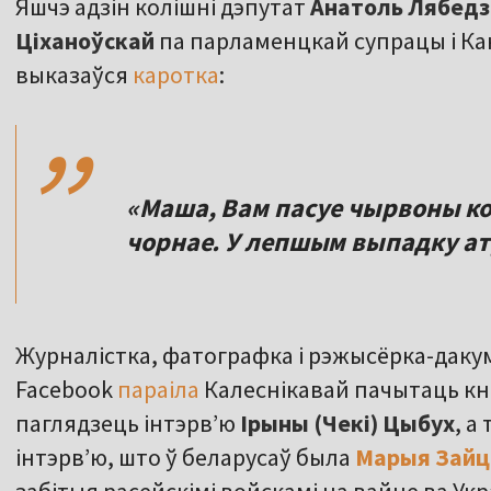
Яшчэ адзін колішні дэпутат
Анатоль Лябедз
Ціханоўскай
па парламенцкай супрацы і К
,,
выказаўся
каротка
:
«Маша, Вам пасуе чырвоны ко
чорнае. У лепшым выпадку а
Журналістка, фатографка і рэжысёрка-даку
Facebook
параіла
Калеснікавай пачытаць кн
паглядзець інтэрв’ю
Ірыны (Чекі) Цыбух
, а
інтэрв’ю, што ў беларусаў была
Марыя Зайц