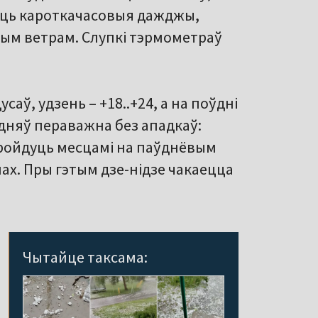
уць кароткачасовыя дажджы,
тым ветрам. Слупкі тэрмометраў
аў, удзень – +18..+24, а на поўдні
одняў пераважна без ападкаў:
ройдуць месцамі на паўднёвым
нах. Пры гэтым дзе-нідзе чакаецца
Чытайце таксама: