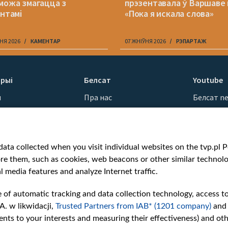
можа змагацца з
прэзентавала ў Варшаве 
антамі
«Пока я искала слова»
НЯ 2026
КАМЕНТАР
07 ЖНІЎНЯ 2026
РЭПАРТАЖ
рыі
Белсат
Youtube
ы
Пра нас
Белсат n
Кантакты
Белсат Sh
ванні
Місія
Белсат Li
н
Каштоўнасці «Белсату»
Жэстачай
ata collected when you visit individual websites on the tvp.pl Por
Як нас глядзець
Belsat En
re them, such as cookies, web beacons or other similar technolog
Узнагароды
Biełsat PL
l media features and analyze Internet traffic.
Міжнародная супраца
Белсат N
Ціск з боку ўладаў
Белсат Hi
e of automatic tracking and data collection technology, access t
Беларусі
Белсат Mu
A. w likwidacji,
Trusted Partners from IAB* (1201 company)
and
Як нас падтрымаць
Белсат D
nts to your interests and measuring their effectiveness) and ot