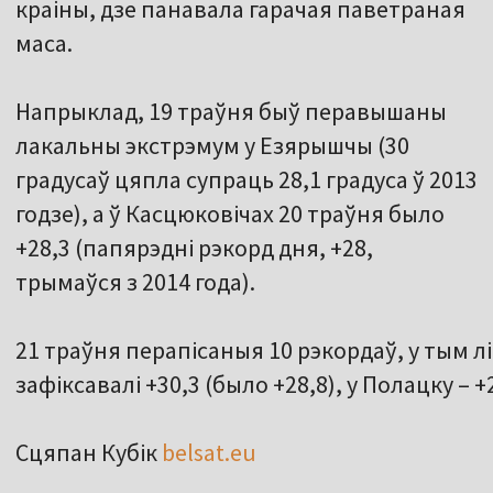
краіны, дзе панавала гарачая паветраная
маса.
Напрыклад, 19 траўня быў перавышаны
лакальны экстрэмум у Езярышчы (30
градусаў цяпла супраць 28,1 градуса ў 2013
годзе), а ў Касцюковічах 20 траўня было
+28,3 (папярэдні рэкорд дня, +28,
трымаўся з 2014 года).
21 траўня перапісаныя 10 рэкордаў, у тым лі
зафіксавалі +30,3 (было +28,8), у Полацку – +
Сцяпан Кубік
belsat.eu