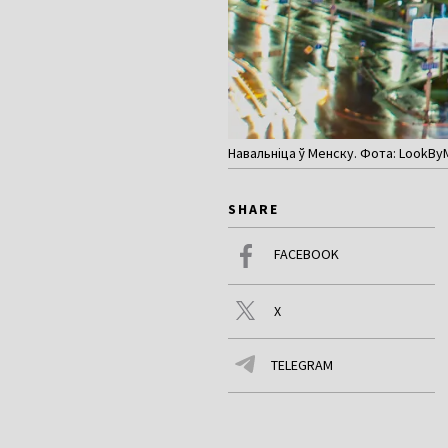
Навальніца ў Менску. Фота: LookBy
SHARE
FACEBOOK
X
TELEGRAM