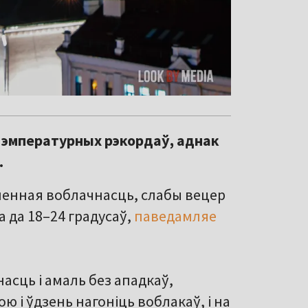
 тэмпературных рэкордаў, аднак
.
аменная воблачнасць, слабы вецер
а да 18–24 градусаў,
паведамляе
асць і амаль без ападкаў,
ю і ўдзень нагоніць воблакаў, і на