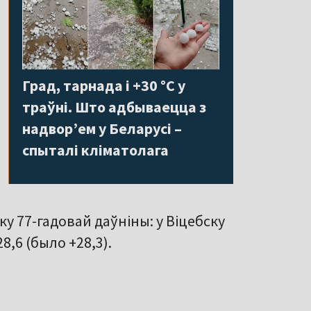
Град, тарнада і +30 °С у
траўні. Што адбываецца з
надвор’ем у Беларусі –
спыталі кліматолага
ку 77-гадовай даўніны: у Віцебску
28,6 (было +28,3).