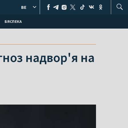
BE
БЯСПЕКА
гноз надвор'я на