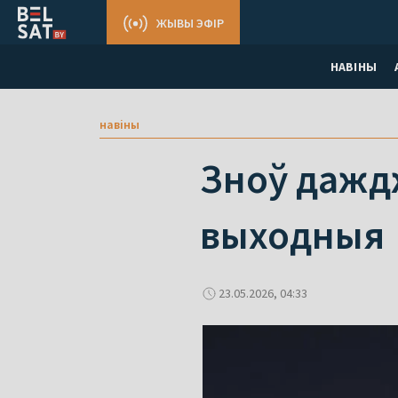
ЖЫВЫ ЭФІР
НАВІНЫ
навіны
Зноў даждж
выходныя
23.05.2026, 04:33