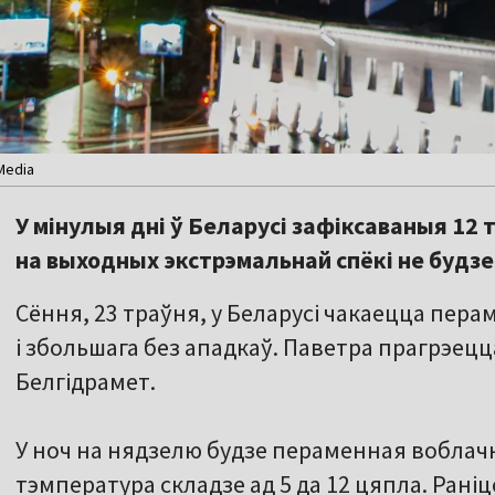
Media
У мінулыя дні ў Беларусі зафіксаваныя 12
на выходных экстрэмальнай спёкі не будзе
Сёння, 23 траўня, у Беларусі чакаецца пер
і збольшага без ападкаў. Паветра прагрэецц
Белгідрамет.
У ноч на нядзелю будзе пераменная воблачн
тэмпература складзе ад 5 да 12 цяпла. Раніцо