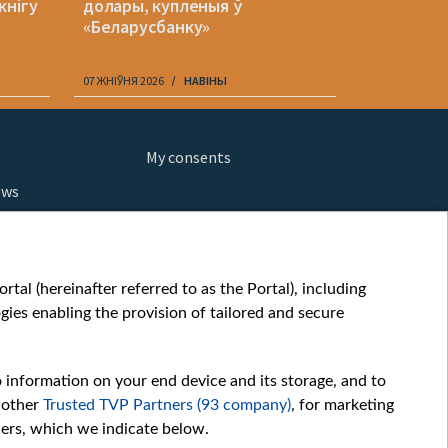
кнігу
долары, купленыя ў
наводзіць
«Беларусбанку»
вобласці
07 ЖНІЎНЯ 2026
НАВІНЫ
07 ЖНІЎНЯ 202
My consents
ews
orts
fe
шы мульт
tal (hereinafter referred to as the Portal), including
glish
ies enabling the provision of tailored and secure
ow
story
o information on your end device and its storage, and to
sic
 other
Trusted TVP Partners (93 company)
, for marketing
oc
hers, which we indicate below.