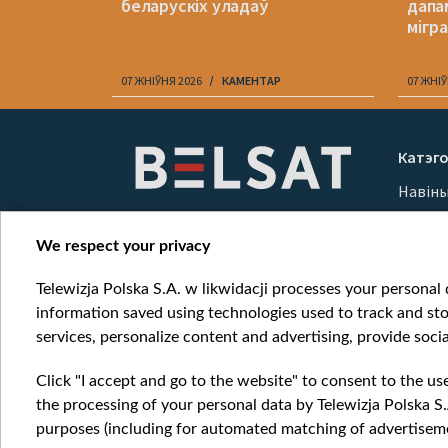
беларускіх уладаў
дапа
мігр
07 ЖНІЎНЯ 2026
КАМЕНТАР
07 ЖНІЎ
Item
1
Катэго
of
Навін
10
Вайна
Мерка
We respect your privacy
Онлай
Telewizja Polska S.A. w likwidacji processes your personal d
information saved using technologies used to track and sto
services, personalize content and advertising, provide socia
Click "I accept and go to the website" to consent to the us
the processing of your personal data by Telewizja Polska S.
purposes (including for automated matching of advertiseme