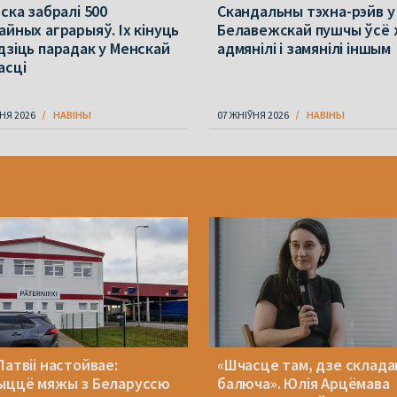
ска забралі 500
Скандальны тэхна-рэйв у
айных аграрыяў. Іх кінуць
Белавежскай пушчы ўсё
дзіць парадак у Менскай
адмянілі і замянілі іншым
асці
НЯ 2026
НАВІНЫ
07 ЖНІЎНЯ 2026
НАВІНЫ
Латвіі настойвае:
«Шчасце там, дзе складан
ыццё мяжы з Беларуссю
балюча». Юлія Арцёмава