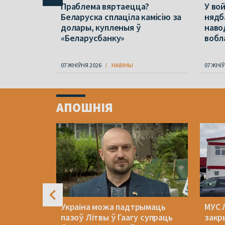
чы
Праблема вяртаецца?
У вой
 для
Беларуска сплаціла камісію за
нядб
 грыбоў
долары, купленыя ў
наво
«Беларусбанку»
вобл
07 ЖНІЎНЯ 2026
НАВІНЫ
07 ЖНІЎ
Item
1
АПОШНІЯ
of
4
яла
Украіна можа падтрымаць
МУС 
алеваю.
пазоў Літвы ў Гаагу супраць
закр