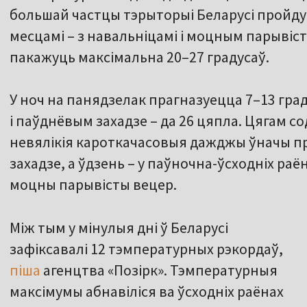
большай частцы тэрыторыі Беларусі пройд
месцамі – з навальніцамі і моцным парывіс
пакажуць максімальна 20–27 градусаў.
У ноч на панядзелак прагназуецца 7–13 градус
і паўднёвым захадзе – да 26 цяпла. Цягам с
невялікія кароткачасовыя дажджы ўначы п
захадзе, а ўдзень – у паўночна-ўсходніх раё
моцны парывісты вецер.
Між тым у мінулыя дні ў Беларусі
зафіксавалі 12 тэмпературных рэкордаў,
піша
агенцтва «Позірк». Тэмпературныя
максімумы абнавіліся ва ўсходніх раёнах