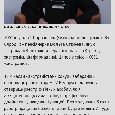
Кірыла Пазняк. Скрыншот: Платформа375 / YouTube
МУС дадало 11 прозвішчаў у «пералік экстрэмістаў».
Сярод іх – пенсіянерка
Вольга
Строева
, якую
затрымалі ў леташнім верасні нібыта за ўдзел у
экстрэмісцкім фармаванні. Цяпер у спісе – 6631
«экстрэміст».
Тым часам «экстрэмістам» хочуць забараніць
працаваць рэпетытарамі. У Беларусі плануюць
стварыць рэестр фізічных асобаў, якія
ажыццяўляюць самастойную прафесійную
дзейнасць у навучанні дзяцей. Без залучэння ў гэты
рэестр працаваць рэпетытарам будзе нельга. А туды
не запішуць тых, каго судзілі за «злачынствы