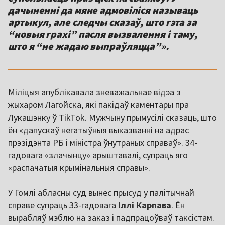
дачыненні да мяне адмовіліся называць
артыкул, але следчы сказаў, што гэта за
“новыя грахі” пасля вызвалення і таму,
што я “не жадаю выпраўляцца”».
Міліцыя апублікавала зневажальнае відэа з
жыхаром Лагойска, які пакідаў каментары пра
Лукашэнку ў TikTok. Мужчыну прымусілі сказаць, што
ён «дапускаў негатыўныя выказванні на адрас
прэзідэнта РБ і міністра ўнутраных справаў». 34-
гадовага «злачынцу» арыштавалі, супраць яго
«распачатыя крымінальныя справы».
У Гомлі абласны суд вынес прысуд у палітычнай
справе супраць 33-гадовага
Іллі
Карпава
. Ён
вырабляў мэблю на заказ і падпрацоўваў таксістам.