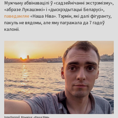
Мужчыну абвінавацілі ў «садзейнічанні экстрэмізму»,
«абразе Лукашэнкі» і «дыскрэдытацыі Беларусі»,
паведамляе
«Наша Ніва». Тэрмін, які далі фігуранту,
пакуль не вядомы, але яму пагражала да 7 гадоў
калоніі.
Ілля Карпаў. Крыніца: «Наша Ніва»