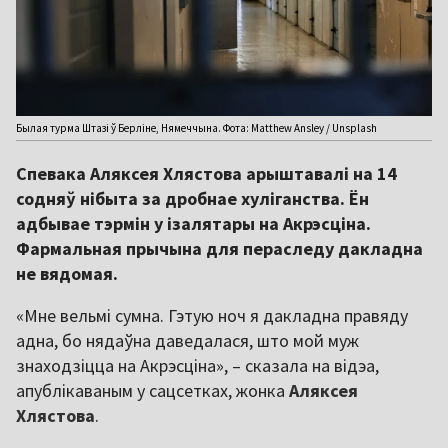
Былая турма Штазі ў Берліне, Нямеччына. Фота: Matthew Ansley / Unsplash
Спевака Аляксея Хлястова арыштавалі на 14
содняў нібыта за дробнае хуліганства. Ён
адбывае тэрмін у ізалятары на Акрэсціна.
Фармальная прычына для пераследу дакладна
не вядомая.
«Мне вельмі сумна. Гэтую ноч я дакладна правяду
адна, бо нядаўна даведалася, што мой муж
знаходзіцца на Акрэсціна», – сказала на відэа,
апублікаваным у сацсетках, жонка
Аляксея
Хлястова
.