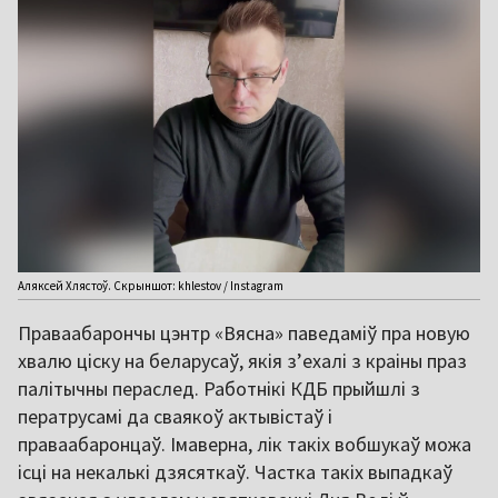
Аляксей Хлястоў. Скрыншот: khlestov / Instagram
Праваабарончы цэнтр «Вясна» паведаміў пра новую
хвалю ціску на беларусаў, якія з’ехалі з краіны праз
палітычны пераслед. Работнікі КДБ прыйшлі з
ператрусамі да сваякоў актывістаў і
праваабаронцаў. Імаверна, лік такіх вобшукаў можа
ісці на некалькі дзясяткаў. Частка такіх выпадкаў