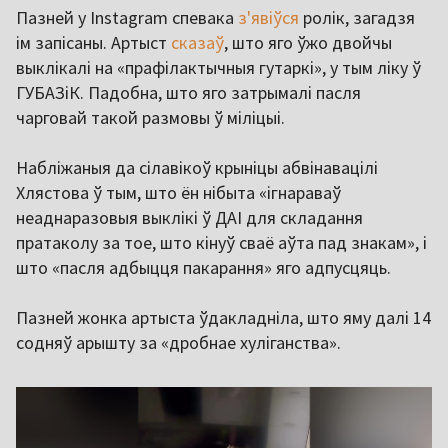
Пазней у Instagram спевака
з'явіўся
ролік, загадзя
ім запісаны. Артыст
сказаў
, што яго ўжо двойчы
выклікалі на «прафілактычныя гутаркі», у тым ліку ў
ГУБАЗіК. Падобна, што яго затрымалі пасля
чарговай такой размовы ў міліцыі.
Набліжаныя да сілавікоў крыніцы абвінавацілі
Хлястова ў тым, што ён нібыта «ігнараваў
неаднаразовыя выклікі ў ДАІ для складання
пратаколу за тое, што кінуў сваё аўта пад знакам», і
што «пасля адбыцця пакарання» яго адпусцяць.
Пазней жонка артыста ўдакладніла, што яму далі 14
содняў арышту за «дробнае хуліганства».