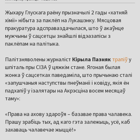
Жыхару Глускага раёну прызначылі 2 гады «хатняй
хіміі» нібыта за паклёп на Лукашэнку. Мясцовая
пракуратура адсправаздачылася, што ў акаўнце
мужчыны ў сацсетцы знайшлі відэазапісы з
паклёпам на палітыка.
Палітзняволены журналіст
Кірыла
Пазняк
трапіў
у
шпіталь пры СІЗА ў цяжкім стане. Ягоная былая
жонка ў сацсетках паведаміла, што прычынаю сталі
«запушчаныя наступствы пнеўманіі і ковіду, якія ён
падхапіў у ізалятары на Акрэсціна восем месяцаў
таму»:
«Права на ахову здароўя – базавае права чалавека.
Прашу зрабіць тых, ад каго гэта залежыць, усё, каб
захаваць чалавечае жыццё!»