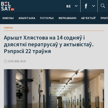
BE
НАВІНЫ
АНАЛІТЫКА
ГІСТОРЫІ
МЕРКАВАННI
АБ'ЕКТЫЎ
ПРАГ
навіны
Арышт Хлястова на 14 содняў і
дзясяткі ператрусаў у актывістаў.
Рэпрэсіі 22 траўня
22.05.2026, 20:10