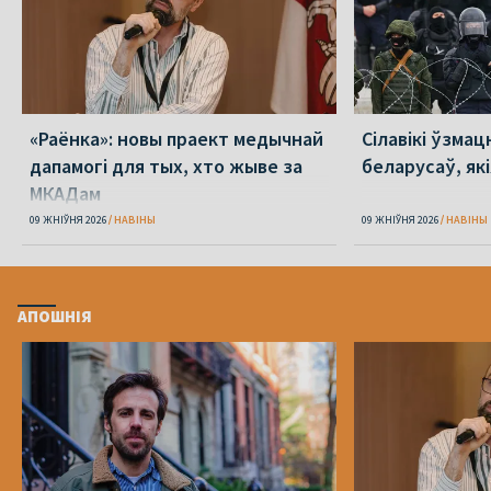
«Раёнка»: новы праект медычнай
Сілавікі ўзмац
дапамогі для тых, хто жыве за
беларусаў, як
МКАДам
09 ЖНІЎНЯ 2026
НАВІНЫ
09 ЖНІЎНЯ 2026
НАВІНЫ
АПОШНІЯ