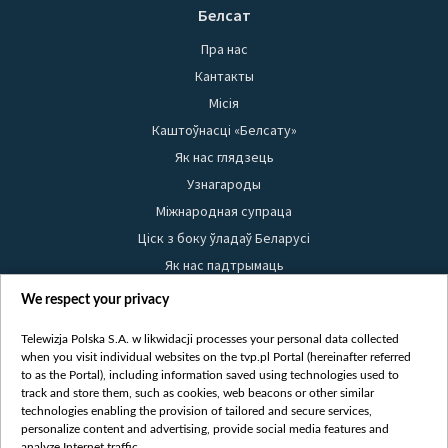
Белсат
Пра нас
Кантакты
Місія
Каштоўнасці «Белсату»
Як нас глядзець
Узнагароды
Міжнародная супраца
Ціск з боку ўладаў Беларусі
Як нас падтрымаць
Правілы выкарыстання матэрыялаў
We respect your privacy
Інфармацыя аб адпраўніку
Telewizja Polska S.A. w likwidacji processes your personal data collected
Бяспека
when you visit individual websites on the tvp.pl Portal (hereinafter referred
Youtube
to as the Portal), including information saved using technologies used to
track and store them, such as cookies, web beacons or other similar
Белсат news
technologies enabling the provision of tailored and secure services,
personalize content and advertising, provide social media features and
Белсат Shorts
analyze Internet traffic.