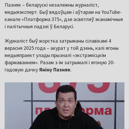
Пазняк – беларускі незалежны журналіст,
медыяэксперт. Быў вядоўцам і аўтарам на YouTube-
канале «Платформа 375», дзе асвятляў эканамічныя
і палітычныя падзеі ў Беларусі.
Журналіст быў жорстка затрыманы сілавікамі 4
верасня 2025 года – акурат у той дзень, калі ягоны
медыяпраект улады прызналі «экстрэмісцкім
фармаваннем». Разам з ім затрымалі і ягоную 20-
гадовую дачку
Яніну
Пазняк
.