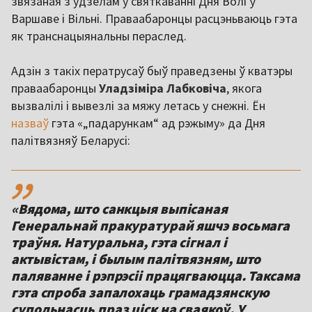
звязаная з удзелам у святкаванні Дня Волі ў
Варшаве і Вільні. Праваабаронцы расцэньваюць гэта
як транснацыянальны пераслед.
Адзін з такіх ператрусаў быў праведзены ў кватэры
праваабаронцы
Уладзіміра
Лабковіча
, якога
вызвалілі і вывезлі за мяжу летась у снежні. Ён
назваў
гэта «„падарункам“ ад рэжыму» да Дня
палітвязняў Беларусі:
,,
«Вядома, што санкцыя выпісаная
Генеральнай пракуратурай яшчэ восьмага
траўня. Натуральна, гэта сігнал і
актывістам, і былым палітвязням, што
паляванне і рэпрэсіі працягваюцца. Таксама
гэта спроба запалохаць грамадзянскую
супольнасць праз ціск на сваякоў. У