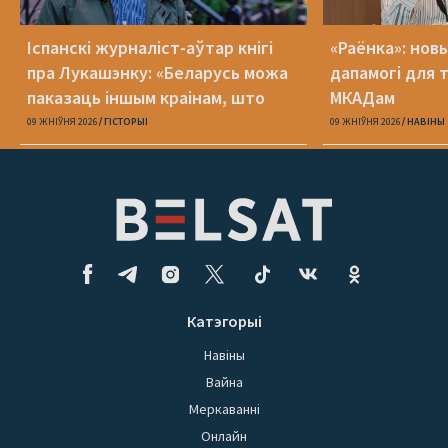
Іспанскі журналіст-аўтар кнігі
«Раёнка»: нов
пра Лукашэнку: «Беларусь можа
дапамогі для 
паказаць іншым краінам, што
МКАДам
можа здарыцца з дэмакратыяй»
09 ЖНІЎНЯ 2026
ГІСТОРЫІ
09 ЖНІЎНЯ 2026
НАВІНЫ
Катэгорыі
Навіны
Вайна
Меркаванні
Онлайн