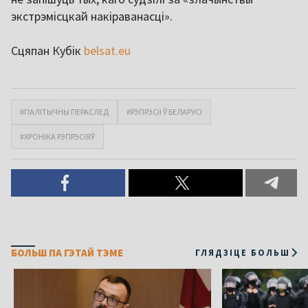
экстрэмісцкай накіраванасці».
Сцяпан Кубік
belsat.eu
#ПАЛІТЫЧНЫ ПЕРАСЛЕД
#РЭПРЭСІІ Ў БЕЛАРУСІ
#ХРОНІКА РЭПРЭСІЯЎ
БОЛЬШ ПА ГЭТАЙ ТЭМЕ
ГЛЯДЗІЦЕ БОЛЬШ