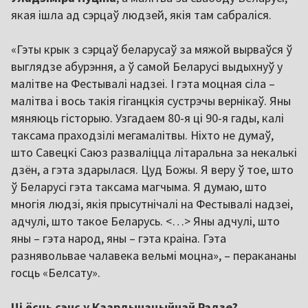
якая ішла ад сэрцаў людзей, якія там сабраліся.
«Гэты крык з сэрцаў беларусаў за мяжой вырваўся ў
выглядзе абурэння, а ў самой Беларусі выдыхнуў у
малітве на Фестывалі надзеі. І гэта моцная сіла –
малітва і вось такія гіганцкія сустрэчы вернікаў. Яны
мяняюць гісторыю. Узгадаем 80-я ці 90-я гады, калі
таксама праходзілі мегамалітвы. Ніхто не думаў,
што Савецкі Саюз разваліцца літаральна за некалькі
дзён, а гэта здарылася. Цуд Божы. Я веру ў тое, што
ў Беларусі гэта таксама магчыма. Я думаю, што
многія людзі, якія прысутнічалі на Фестывалі надзеі,
адчулі, што такое Беларусь. <…> Яны адчулі, што
яны – гэта народ, яны – гэта краіна. Гэта
разнявольвае чалавека вельмі моцна», – перакананы
госць «Белсату».
Ці ёсць сэнс у Каардынацыйнай Радзе?