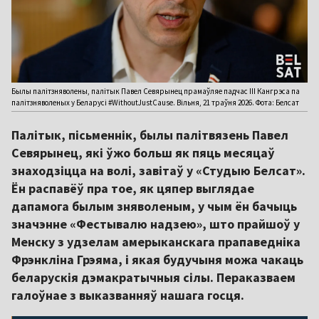
Былы палітзняволены, палітык Павел Севярынец прамаўляе падчас ІІІ Кангрэса па
палітзняволеных у Беларусі #WithoutJustCause. Вільня, 21 траўня 2026. Фота: Белсат
Палітык, пісьменнік, былы палітвязень Павел
Севярынец, які ўжо больш як пяць месяцаў
знаходзіцца на волі, завітаў у «Студыю Белсат».
Ён распавёў пра тое, як цяпер выглядае
дапамога былым зняволеным, у чым ён бачыць
значэнне «Фестывалю надзею», што прайшоў у
Менску з удзелам амерыканскага прапаведніка
Фрэнкліна Грэяма, і якая будучыня можа чакаць
беларускія дэмакратычныя сілы. Пераказваем
галоўнае з выказванняў нашага госця.