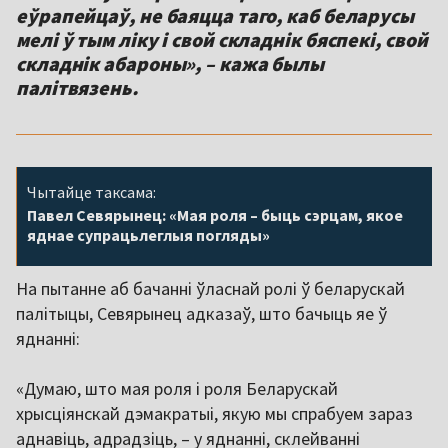
еўрапейцаў, не баяцца таго, каб беларусы
мелі ў тым ліку і свой складнік бяспекі, свой
складнік абароны», – кажа былы
палітвязень.
Чытайце таксама:
Павел Севярынец: «Мая роля – быць сэрцам, якое
яднае супрацьлеглыя погляды»
На пытанне аб бачанні ўласнай ролі ў беларускай
палітыцы, Севярынец адказаў, што бачыць яе ў
яднанні:
«Думаю, што мая роля і роля Беларускай
хрысціянскай дэмакратыі, якую мы спрабуем зараз
аднавіць, адрадзіць, – у яднанні, склейванні