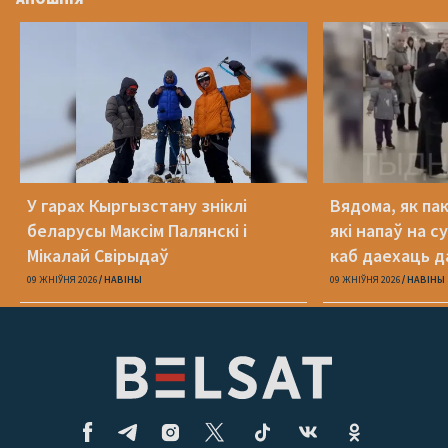
У гарах Кыргызстану зніклі
Вядома, як па
беларусы Максім Палянскі і
які напаў на с
Мікалай Свірыдаў
каб даехаць д
09 ЖНІЎНЯ 2026
НАВІНЫ
09 ЖНІЎНЯ 2026
НАВІНЫ