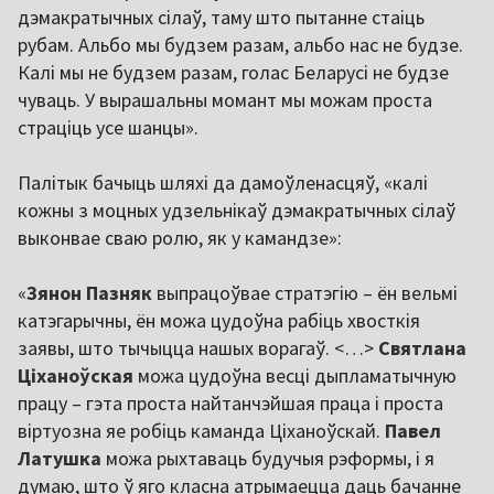
дэмакратычных сілаў, таму што пытанне стаіць
рубам. Альбо мы будзем разам, альбо нас не будзе.
Калі мы не будзем разам, голас Беларусі не будзе
чуваць. У вырашальны момант мы можам проста
страціць усе шанцы».
Палітык бачыць шляхі да дамоўленасцяў, «калі
кожны з моцных удзельнікаў дэмакратычных сілаў
выконвае сваю ролю, як у камандзе»:
«
Зянон Пазняк
выпрацоўвае стратэгію – ён вельмі
катэгарычны, ён можа цудоўна рабіць хвосткія
заявы, што тычыцца нашых ворагаў. <…>
Святлана
Ціханоўская
можа цудоўна весці дыпламатычную
працу – гэта проста найтанчэйшая праца і проста
віртуозна яе робіць каманда Ціханоўскай.
Павел
Латушка
можа рыхтаваць будучыя рэформы, і я
думаю, што ў яго класна атрымаецца даць бачанне