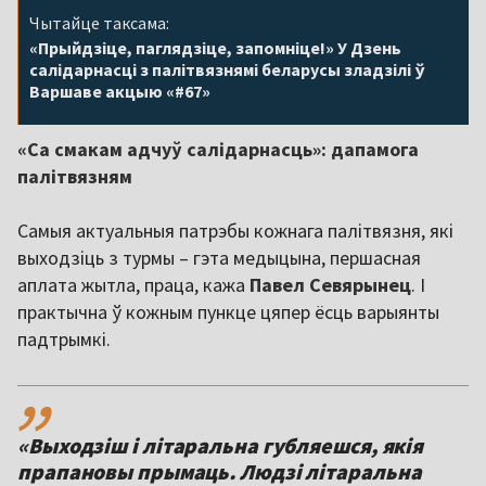
Чытайце таксама:
«Прыйдзіце, паглядзіце, запомніце!» У Дзень
салідарнасці з палітвязнямі беларусы зладзілі ў
Варшаве акцыю «#67»
«Са смакам адчуў салідарнасць»: дапамога
палітвязням
Самыя актуальныя патрэбы кожнага палітвязня, які
выходзіць з турмы – гэта медыцына, першасная
аплата жытла, праца, кажа
Павел Севярынец
. І
практычна ў кожным пункце цяпер ёсць варыянты
падтрымкі.
,,
«Выходзіш і літаральна губляешся, якія
прапановы прымаць. Людзі літаральна