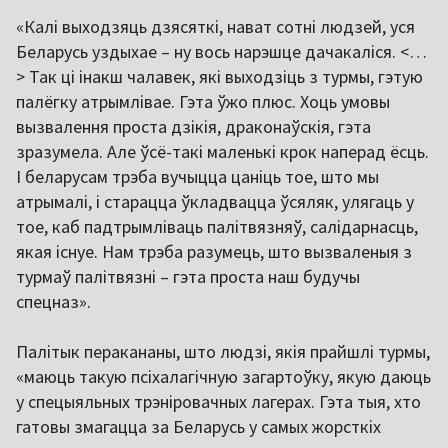
«Калі выходзяць дзясяткі, нават сотні людзей, уся
Беларусь уздыхае – ну вось нарэшце дачакаліся. <…
> Так ці інакш чалавек, які выходзіць з турмы, гэтую
палёгку атрымлівае. Гэта ўжо плюс. Хоць умовы
вызвалення проста дзікія, драконаўскія, гэта
зразумела. Але ўсё-такі маленькі крок наперад ёсць.
І беларусам трэба вучыцца цаніць тое, што мы
атрымалі, і старацца ўкладвацца ўсяляк, улягаць у
тое, каб падтрымліваць палітвязняў, салідарнасць,
якая існуе. Нам трэба разумець, што вызваленыя з
турмаў палітвязні – гэта проста наш будучы
спецназ».
Палітык перакананы, што людзі, якія прайшлі турмы,
«маюць такую псіхалагічную загартоўку, якую даюць
у спецыяльных трэніровачных лагерах. Гэта тыя, хто
гатовы змагацца за Беларусь у самых жорсткіх