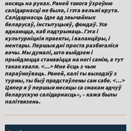
носяць на руках. Раней такога ўзроўню
салідарнасці не было, і гэта вельмі крута.
Салідарнасць ідзе ад звычайных
беларусаў, інстытуцыяў, фондаў. Усе
яднаюцца, каб падтрымаць. Гэта і
культурніцкія праекты, і валанцёры, і
ментары. Першыя дні проста разбягаліся
вочы. Мы думалі, што выйдзем і
прыйдзецца станавіцца на ногі самім, а тут
такая хваля. <…> Мне ёсць з чым
параўноўваць. Раней, калі ты выходзіў з
турмы, ты быў прадстаўлены сам сабе. <…>
Цяпер я ў першыя месяцы са смакам адчуў
беларускую салідарнасць», – кажа былы
палітвязень.