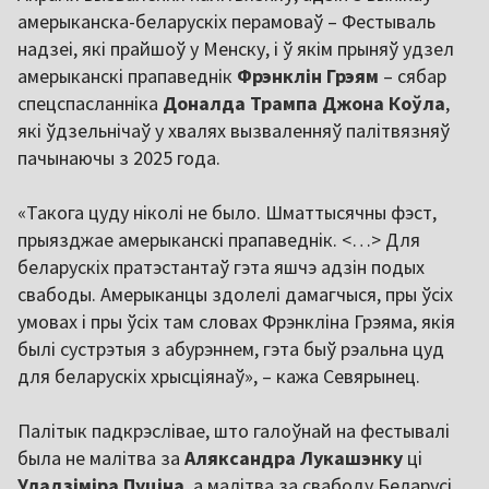
амерыканска-беларускіх перамоваў – Фестываль
надзеі, які прайшоў у Менску, і ў якім прыняў удзел
амерыканскі прапаведнік
Фрэнклін Грэям
– сябар
спецспасланніка
Доналда Трампа Джона Коўла
,
які ўдзельнічаў у хвалях вызваленняў палітвязняў
пачынаючы з 2025 года.
«Такога цуду ніколі не было. Шматтысячны фэст,
прыязджае амерыканскі прапаведнік. <…> Для
беларускіх пратэстантаў гэта яшчэ адзін подых
свабоды. Амерыканцы здолелі дамагчыся, пры ўсіх
умовах і пры ўсіх там словах Фрэнкліна Грэяма, якія
былі сустрэтыя з абурэннем, гэта быў рэальна цуд
для беларускіх хрысціянаў», – кажа Севярынец.
Палітык падкрэслівае, што галоўнай на фестывалі
была не малітва за
Аляксандра Лукашэнку
ці
Уладзіміра Пуціна
, а малітва за свабоду Беларусі,