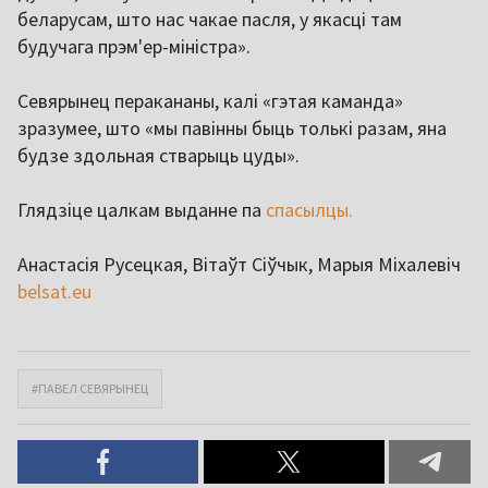
беларусам, што нас чакае пасля, у якасці там
будучага прэм'ер-міністра».
Севярынец перакананы, калі «гэтая каманда»
зразумее, што «мы павінны быць толькі разам, яна
будзе здольная стварыць цуды».
Глядзіце цалкам выданне па
спасылцы.
Анастасія Русецкая, Вітаўт Сіўчык, Марыя Міхалевіч
belsat.eu
#ПАВЕЛ СЕВЯРЫНЕЦ