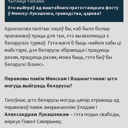
Чытайце таксама:
Хто выйграў ад маштабнага пратэстанцкага фэсту
ў Менску: Лукашэнка, грамадства, царква?
Адначасова палітык хацеў бы, каб было больш
прапановаў працы для тых, хто вызваляецца з
беларускіх турмаў. Гэта маглі б быць «нейкія хабы ці
майстэрні, дзе беларусы збіраюцца і працуюць
разам, працуюць разам, можа быць, гэта быў бы
беларускі бізнес».
Перамовы паміж Менскам і Вашынгтонам: што
могуць выйграць беларусы?
Галоўнае, што беларусы могуць цяпер атрымаць ад
перамоваў паміж амерыканскімі ўладамі і
Аляксандрам Лукашэнкам
– гэта подых свабоды,
мяркуе Павел Севярынец: