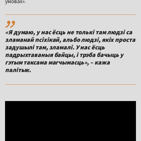
умовах».
,,
«Я думаю, у нас ёсць не толькі там людзі са
зламанай псіхікай, альбо людзі, якіх проста
задушылі там, зламалі. У нас ёсць
падрыхтаваныя байцы, і трэба бачыць у
гэтым таксама магчымасць», – кажа
палітык.