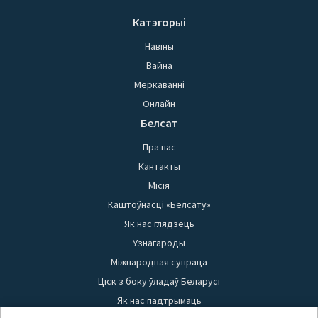
Катэгорыі
Навіны
Вайна
Меркаванні
Онлайн
Белсат
Пра нас
Кантакты
Місія
Каштоўнасці «Белсату»
Як нас глядзець
Узнагароды
Міжнародная супраца
Ціск з боку ўладаў Беларусі
Як нас падтрымаць