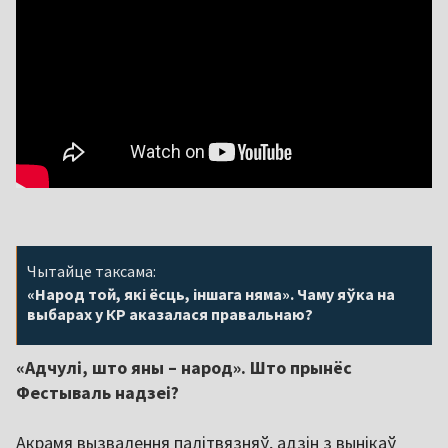
Чытайце таксама:
«Народ той, які ёсць, іншага няма». Чаму яўка на
выбарах у КР аказалася правальнаю?
«Адчулі, што яны – народ». Што прынёс
Фестываль надзеі?
Акрамя вызвалення палітвязняў, адзін з вынікаў