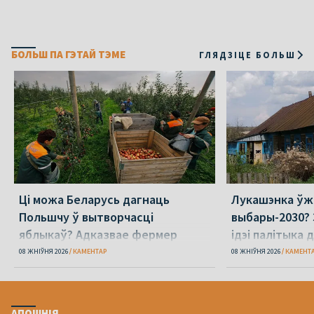
БОЛЬШ ПА ГЭТАЙ ТЭМЕ
ГЛЯДЗІЦЕ БОЛЬШ
Ці можа Беларусь дагнаць
Лукашэнка ўж
Польшчу ў вытворчасці
выбары-2030? 
яблыкаў? Адказвае фермер
ідэі палітыка 
08 ЖНІЎНЯ 2026
КАМЕНТАР
08 ЖНІЎНЯ 2026
КАМЕНТ
АПОШНІЯ