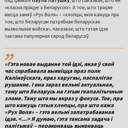
падтрымалі
Паўла Латушку
, што паказвае, што ён
«класна працуе з Беларуссю». А тое, што трэцяе
месца заняў «Рух Воля» – «хлопцы, якія кажуць пра
тое, што беларусам патрэбнае беларускае
вызвольнае войска», паказвае, што гэтая ідэя
таксама папулярная сярод беларусаў.
,,
«Гэта новае выданне той ідэі, якая ў свой
час спрабавала выявіцца праз полк
Каліноўскага, праз харугвы, паспалітае
рушанне. І яна зараз вельмі актуальная,
таму што Беларусь на гэтым геапалітычным
зломе. Таму што мы якраз у фокусе. Тое, пра
што кажуць гэтыя хлопцы, пра што кажа
«Рух Воля» – гэта вельмі запатрабаваная
ідэя. <…> Я думаю, гэта таксама задача і
палітыкаў – пераконваць выконваць