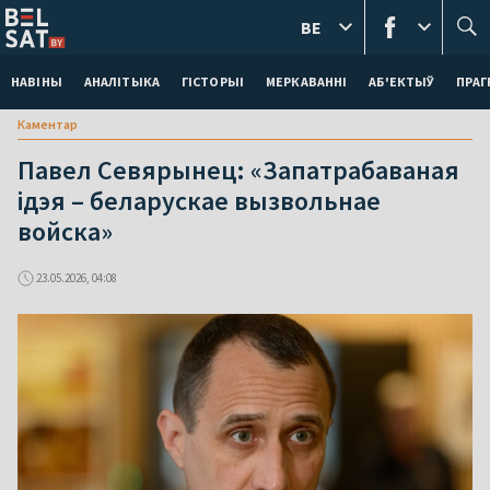
BE
НАВІНЫ
АНАЛІТЫКА
ГІСТОРЫІ
МЕРКАВАННI
АБ'ЕКТЫЎ
ПРАГ
Каментар
Павел Севярынец: «Запатрабаваная
ідэя – беларускае вызвольнае
войска»
23.05.2026, 04:08