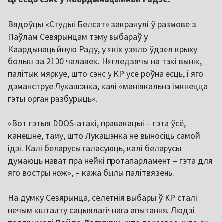
Вядоўцы «Студыі Белсат» закранулі ў размове з
Паўлам Севярынцам тэму выбараў у
Каардынацыйную Раду, у якіх узяло ўдзел крыху
больш за 2100 чалавек. Нягледзячы на такі вынік,
палітык мяркуе, што сэнс у КР усё роўна ёсць, і яго
дэманструе Лукашэнка, калі «маніякальна імкнецца
гэты орган разбурыць».
«Вот гэтыя DDOS-атакі, правакацыі – гэта ўсё,
канешне, таму, што Лукашэнка не выносіць самой
ідэі. Калі беларусы галасуюць, калі беларусы
думаюць нават пра нейкі протапарламент – гэта для
яго востры нож», – кажа былы палітвязень.
На думку Севярынца, сёлетнія выбары ў КР сталі
нечым кшталту сацыялагічнага апытання. Людзі