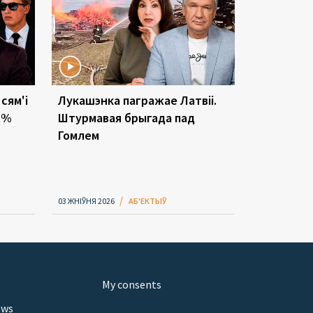
 сям'і
Лукашэнка пагражае Латвіі.
1 %
Штурмавая брыгада пад
Гомлем
03 ЖНІЎНЯ 2026
АБ'ЕКТЫЎ
My consents
ews