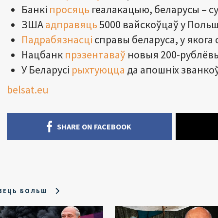
Банкі
просяць
геалакацыю, беларусы – с
ЗША
адправяць
5000 вайскоўцаў у Польш
Падрабязнасці
справы беларуса, у якога 
Нацбанк
прэзентаваў
новыя 200-рублёв
У Беларусі
рыхтуюцца
да апошніх званкоў
belsat.eu
SHARE ON FACEBOOK
ЗЕЦЬ БОЛЬШ