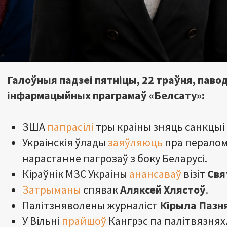
Галоўныя падзеі пятніцы, 22 траўня, павод
інфармацыйных праграмаў «Белсату»:
ЗША
папрасілі
тры краіны зняць санкцыі 
Украінскія ўлады
заяўляюць
пра пералом 
нарастанне пагрозаў з боку Беларусі.
Кіраўнік МЗС Украіны
анансаваў
візіт
Свя
Затрыманы
спявак
Аляксей
Хлястоў
.
Палітзняволены журналіст
Кірыла
Пазн
У Вільні
прайшоў
Кангрэс па палітвязнях