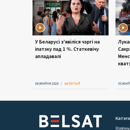
У Беларусі з’явіліся чэргі на
Лука
іпатэку пад 1 %. Статкевічу
Сакр
апладавалі
Менс
кват
06 ЖНІЎНЯ 2026
АБ'ЕКТЫЎ
05 ЖНІЎ
Катэго
Навін