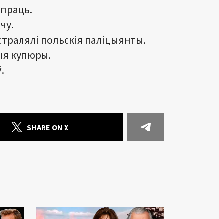
упраць.
чу.
стралялі польскія паліцыянты.
ыя купюры.
.
SHARE ON X