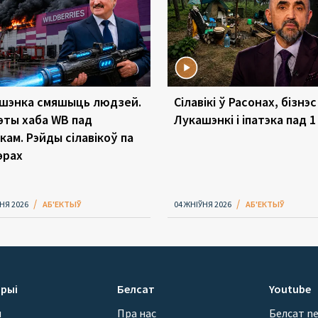
шэнка смяшыць людзей.
Сілавікі ў Расонах, бізнэс
эты хаба WB пад
Лукашэнкі і іпатэка пад 
кам. Рэйды сілавікоў па
эрах
НЯ 2026
АБ'ЕКТЫЎ
04 ЖНІЎНЯ 2026
АБ'ЕКТЫЎ
рыі
Белсат
Youtube
ы
Пра нас
Белсат n