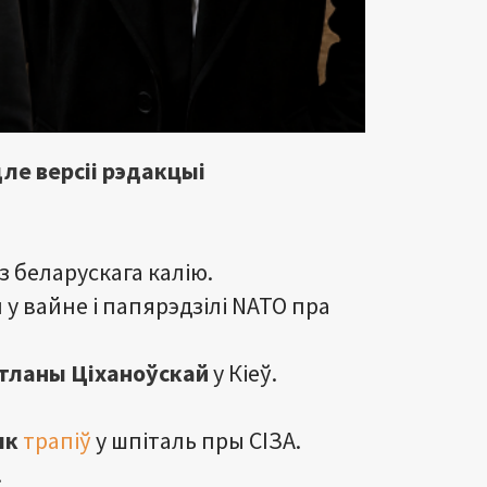
ле версіі рэдакцыі
з беларускага калію.
у вайне і папярэдзілі NATO пра
тланы
Ціханоўскай
у Кіеў.
як
трапіў
у шпіталь пры СІЗА.
.