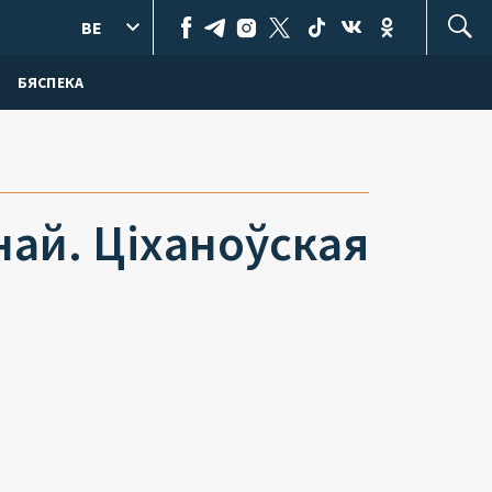
BE
БЯСПЕКА
най. Ціханоўская