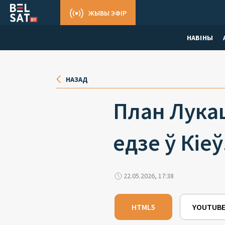
ЖЫВЫ ЭФІР
НАВІНЫ
НАЗАД
План Лукаш
едзе ў Кіе
22.05.2026, 17:38
HTML5
YOUTUB