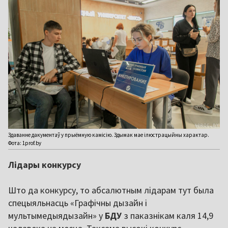
Здаванне дакументаў у прыёмную камісію. Здымак мае ілюстрацыйны характар.
Фота: 1prof.by
Лідары конкурсу
Што да конкурсу, то абсалютным лідарам тут была
спецыяльнасць «Графічны дызайн і
мультымедыядызайн» у
БДУ
з паказнікам каля 14,9