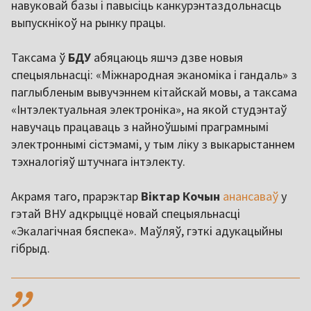
навуковай базы і павысіць канкурэнтаздольнасць
выпускнікоў на рынку працы.
Таксама ў
БДУ
абяцаюць яшчэ дзве новыя
спецыяльнасці: «Міжнародная эканоміка і гандаль» з
паглыбленым вывучэннем кітайскай мовы, а таксама
«Інтэлектуальная электроніка», на якой студэнтаў
навучаць працаваць з найноўшымі праграмнымі
электроннымі сістэмамі, у тым ліку з выкарыстаннем
тэхналогіяў штучнага інтэлекту.
Акрамя таго, прарэктар
Віктар Кочын
анансаваў
у
гэтай ВНУ адкрыццё новай спецыяльнасці
«Экалагічная бяспека». Маўляў, гэткі адукацыйны
гібрыд.
,,