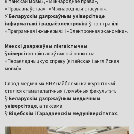
кітайскай мовы», «Міжнароднае права»,
«Правазнаўства» і «Міжнародныя стасункі».
У
Беларускім дзяржаўным універсітэце
інфарматыкі і радыёэлектронікі
ў топ трапілі
«Праграмная інжынерыя» і «Электронная эканоміка».
Менскі дзяржаўны лінгвістычны
ўніверсітэт
фіксаваў высокі попыт на
«Перакладчыцкую справу (кітайская і англійская
мовы)».
Сярод медычных ВНУ найбольш канкурэнтнымі
сталіся стаматалагічныя і лячэбныя факультэты
ў
Беларускім дзяржаўным медычным
універсітэце
, а таксама
ў
Віцебскім
і
Гарадзенскім медуніверсітэтах
.