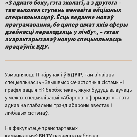
«З аднаго боку, гэта эколагі, а з другога –
там высокая ступень менавіта айцішных
спецыяльнасцяў. Ёсць веданне моваў
праграмавання, бо цяпер шмат якія сферы
дзейнасці пераходзяць у лічбу», – гэтак
ахарактарызаваў новую спецыяльнасць
працаўнік БДУ.
Узмацняюць ІТ-кірунак і ў
БДУІР
, там з’явіцца
спецыяльнасць «Звышвысокачастотныя сістэмы» і
прафілізацыя «Кібербяспека», якую будуць вывучаць
у межах спецыялізацыі «Абарона інфармацыі» – гэта
адказ на глабальны трэнд абароны звестак і
лічбавых сістэмаў.
На факультэце транспартавых
камунікацыяў
БНТУ
пачнецца набор на