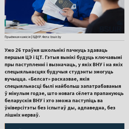
Прыёмная камісія ў БДУІР. Фота: bsuir.by
Ужо 26 траўня школьнікі пачнуць здаваць
першыя ЦЭ і ЦТ. Гэтыя вынікі будуць ключавымі
пры паступленні і вызначаць, у якіх ВНУ і на якіх
спецыяльнасцях будучыя студэнты змогуць
вучыцца. «Белсат» расказвае, якія
спецыяльнасці былі найбольш запатрабаваныя
ў мінулым годзе, што новага сёлета прапануюць
беларускія ВНУ і хто зможа паступіць ва
ўніверсітэты без іспытаў ды, адпаведна, без
лішніх нерваў.