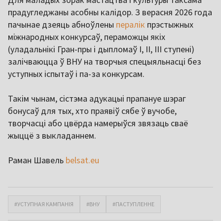
прадугледжаны асобны калідор. З верасня 2026 года
пачынае дзеяць абноўлены
пералік
прэстыжных
міжнародных конкурсаў, пераможцы якіх
(уладальнікі Гран-пры і дыпломаў I, II, III ступені)
залічваюцца ў ВНУ на творчыя спецыяльнасці без
уступных іспытаў і па-за конкурсам.
Такім чынам, сістэма адукацыі прапануе шэраг
бонусаў для тых, хто праявіў сябе ў вучобе,
творчасці або цвёрда намерыўся звязаць сваё
жыццё з выкладаннем.
Раман Шавель
belsat.eu
#УСТУПНАЯ КАМПАНІЯ
#ВНУ
#ПАСТУПЛЕННЕ