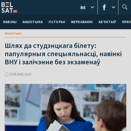
BE
НАВІНЫ
АНАЛІТЫКА
ГІСТОРЫІ
МЕРКАВАННI
АБ'ЕКТЫЎ
ПРАГ
Аналітыка
Шлях да студэнцкага білету:
папулярныя спецыяльнасці, навінкі
ВНУ і залічэнне без экзаменаў
23.05.2026, 11:07