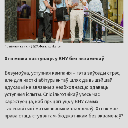
Прыёмная камісія ў БДУ. Фота: tochka.by
Хто можа паступаць у ВНУ без экзаменаў
Безумоўна, уступная кампанія – гэта заўсёды стрэс,
але для часткі абітурыентаў шлях да вышэйшай
адукацыі не звязаны з неабходнасцю здаваць
уступныя іспыты. Спіс ільготнікаў увесь час
карэктуецца, каб прыцягнуць у ВНУ самых
таленавітых і матываваных маладзёнаў. Хто ж мае
права стаць студэнтам-бюджэтнікам без экзаменаў?