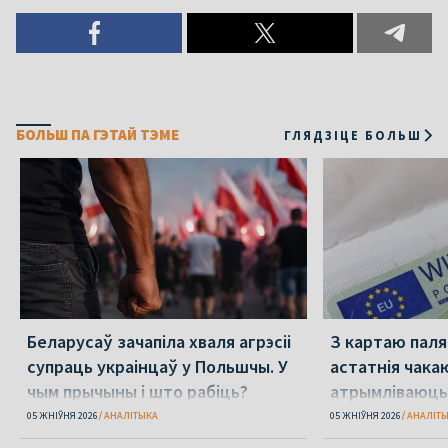
БОЛЬШ ПА ГЭТАЙ ТЭМЕ
ГЛЯДЗІЦЕ БОЛЬШ
Беларусаў зачапіла хваля агрэсіі
З картаю паляк
супраць украінцаў у Польшчы. У
астатнія чака
чым прычыны і што рабіць?
атрымліваюць 
05 ЖНІЎНЯ 2026
АНАЛІТЫКА
05 ЖНІЎНЯ 2026
АНАЛІТ