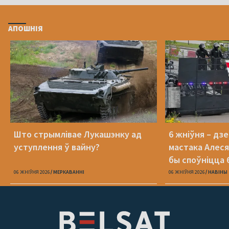
АПОШНІЯ
Што стрымлівае Лукашэнку ад
6 жніўня – дз
уступлення ў вайну?
мастака Алеся
бы споўніцца 
06 ЖНІЎНЯ 2026
МЕРКАВАННI
06 ЖНІЎНЯ 2026
НАВІНЫ