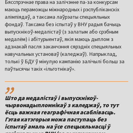
Бясспрэчнае права на залічэнне па-за конкурсам
маюць пераможцы міжнародных і рэспубліканскіх
алімпіядаў, а таксама лаўрэаты спецыяльных
фондаў. Таксама без іспытаў у ВНУ радыя бачыць
выпускнікоў-медалістаў (з залатым або срэбным
медалём) і абітурыентаў, якія маюць дыплом з
адзнакай пасля заканчэння сярэдніх спецыяльных
навучальных установаў (каледжаў). Напрыклад,
толькі ў БДУ ў мінулую кампанію залічылі больш за
паўтысячы такіх «ільготнікаў».
,,
Што да медалістаў і выпускнікоў-
чырвонадыпломнікаў з каледжаў, то тут
ёсць важная геаграфічная асаблівасць.
Гэтая катэгорыя можа паступаць без
іспытаў амаль на ўсе спецыяльнасці ў