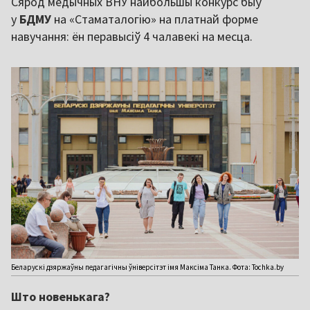
Сярод медычных ВНУ найбольшы конкурс быў
у
БДМУ
на «Стаматалогію» на платнай форме
навучання: ён перавысіў 4 чалавекі на месца.
Беларускі дзяржаўны педагагічны ўніверсітэт імя Максіма Танка. Фота: Tochka.by
Што новенькага?