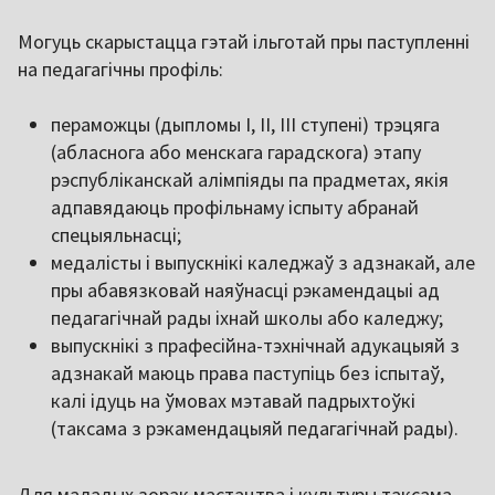
Могуць скарыстацца гэтай ільготай пры паступленні
на педагагічны профіль:
пераможцы (дыпломы I, II, III ступені) трэцяга
(абласнога або менскага гарадскога) этапу
рэспубліканскай алімпіяды па прадметах, якія
адпавядаюць профільнаму іспыту абранай
спецыяльнасці;
медалісты і выпускнікі каледжаў з адзнакай, але
пры абавязковай наяўнасці рэкамендацыі ад
педагагічнай рады іхнай школы або каледжу;
выпускнікі з прафесійна-тэхнічнай адукацыяй з
адзнакай маюць права паступіць без іспытаў,
калі ідуць на ўмовах мэтавай падрыхтоўкі
(таксама з рэкамендацыяй педагагічнай рады).
Для маладых зорак мастацтва і культуры таксама