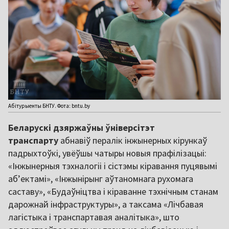
Абітурыенты БНТУ. Фота: bntu.by
Беларускі дзяржаўны ўніверсітэт
транспарту
абнавіў пералік інжынерных кірункаў
падрыхтоўкі, увёўшы чатыры новыя прафілізацыі:
«Інжынерныя тэхналогіі і сістэмы кіравання пуцявымі
аб’ектамі», «Інжынірынг аўтаномнага рухомага
саставу», «Будаўніцтва і кіраванне тэхнічным станам
дарожнай інфраструктуры», а таксама «Лічбавая
лагістыка і транспартавая аналітыка», што