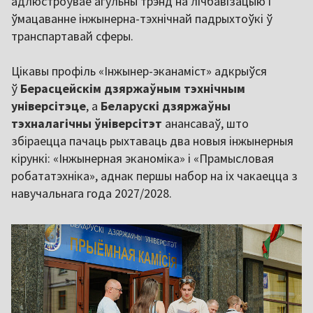
адлюстроўвае агульны трэнд на лічбавізацыю і
ўмацаванне інжынерна-тэхнічнай падрыхтоўкі ў
транспартавай сферы.
Цікавы профіль «Інжынер-эканаміст» адкрыўся
ў
Берасцейскім дзяржаўным тэхнічным
універсітэце
, а
Беларускі дзяржаўны
тэхналагічны ўніверсітэт
анансаваў, што
збіраецца пачаць рыхтаваць два новыя інжынерныя
кірункі: «Інжынерная эканоміка» і «Прамысловая
робататэхніка», аднак першы набор на іх чакаецца з
навучальнага года 2027/2028.