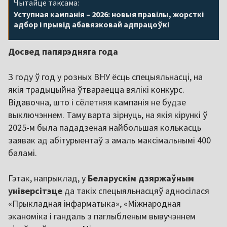
Чытайце таксама:
Уступная кампанія – 2026: новыя правілы, жорсткі
адбор і прывід абавязковай адпрацоўкі
Досвед папярэдняга года
З году ў год у розных ВНУ ёсць спецыяльнасці, на
якія традыцыйна ўтвараецца вялікі конкурс.
Відавочна, што і сёлетняя кампанія не будзе
выключэннем. Таму варта зірнуць, на якія кірункі ў
2025-м была пададзеная найбольшая колькасць
заявак ад абітурыентаў з амаль максімальнымі 400
баламі.
Гэтак, напрыклад, у
Беларускім дзяржаўным
універсітэце
да такіх спецыяльнасцяў адносілася
«Прыкладная інфарматыка», «Міжнародная
эканоміка і гандаль з паглыбленым вывучэннем