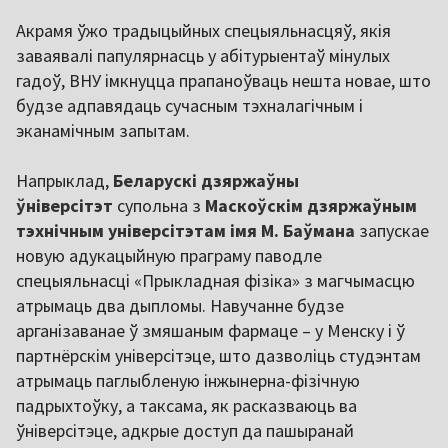
Акрамя ўжо традыцыйных спецыяльнасцяў, якія
заваявалі папулярнасць у абітурыентаў мінулых
гадоў, ВНУ імкнуцца прапаноўваць нешта новае, што
будзе адпавядаць сучасным тэхналагічным і
эканамічным запытам.
Напрыклад,
Беларускі дзяржаўны
ўніверсітэт
супольна з
Маскоўскім дзяржаўным
тэхнічным універсітэтам імя М. Баўмана
запускае
новую адукацыйную праграму паводле
спецыяльнасці «Прыкладная фізіка» з магчымасцю
атрымаць два дыпломы. Навучанне будзе
арганізаванае ў змяшаным фармаце – у Менску і ў
партнёрскім універсітэце, што дазволіць студэнтам
атрымаць паглыбленую інжынерна-фізічную
падрыхтоўку, а таксама, як расказваюць ва
ўніверсітэце, адкрые доступ да пашыранай