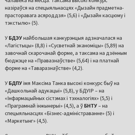
чалавека на месца. Таксама высокі конкурс
назіраўся на спецыяльнасцях «Дызайн прадметна-
прасторавага асяроддзя» (5,6) і «Дызайн касцюму і
тэкстылю» (5).
У
БДЭУ
найбольшая канкурэнцыя адзначалася на
«Лагістыцы» (8,8) і «Сусветнай эканоміцы» (5,89) на
завочнай скарочанай форме, а таксама на дзённым
бюджэце на «Правазнаўстве» (5,64) і на платнай
форме на «Таваразнаўстве» (4,2).
У
БДПУ
імя Максіма Танка высокі конкурс быў на
«Дашкольнай адукацыі» (5,8), у БДУІР – на
«Інфармацыйных сістэмах і тэхналогіях» (5,5) і
«Праграмнай інжынерыі» (4,5), а ў
БНТУ
– на
спецыяльнасцях «Бізнес-адміністраванне» (5) і
«Маркетынг» (4,5).