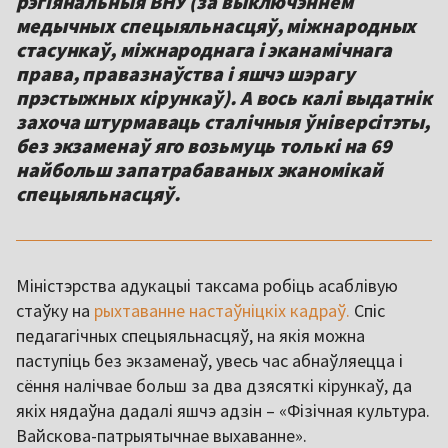
рэгіянальныя ВНУ (за выключэннем
медычных спецыяльнасцяў, міжнародных
стасункаў, міжнароднага і эканамічнага
права, правазнаўства і яшчэ шэрагу
прэстыжных кірункаў). А вось калі выдатнік
захоча штурмаваць сталічныя ўніверсітэты,
без экзаменаў яго возьмуць толькі на 69
найбольш запатрабаваных эканомікай
спецыяльнасцяў.
Міністэрства адукацыі таксама робіць асаблівую
стаўку на
рыхтаванне настаўніцкіх кадраў.
Спіс
педагагічных спецыяльнасцяў, на якія можна
паступіць без экзаменаў, увесь час абнаўляецца і
сёння налічвае больш за два дзясяткі кірункаў, да
якіх нядаўна дадалі яшчэ адзін – «Фізічная культура.
Вайскова-патрыятычнае выхаванне».