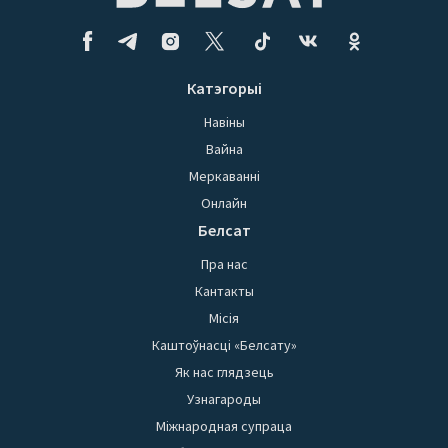
Катэгорыі
Навіны
Вайна
Меркаванні
Онлайн
Белсат
Пра нас
Кантакты
Місія
Каштоўнасці «Белсату»
Як нас глядзець
Узнагароды
Міжнародная супраца