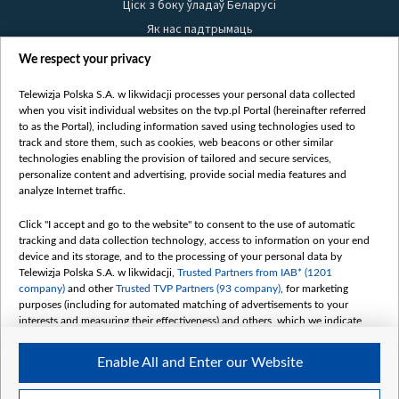
Ціск з боку ўладаў Беларусі
Як нас падтрымаць
Правілы выкарыстання матэрыялаў
We respect your privacy
Інфармацыя аб адпраўніку
Telewizja Polska S.A. w likwidacji processes your personal data collected
Бяспека
when you visit individual websites on the tvp.pl Portal (hereinafter referred
Youtube
to as the Portal), including information saved using technologies used to
track and store them, such as cookies, web beacons or other similar
Белсат news
technologies enabling the provision of tailored and secure services,
personalize content and advertising, provide social media features and
Белсат Shorts
analyze Internet traffic.
Белсат Life
Click "I accept and go to the website" to consent to the use of automatic
Жэстачайшы мульт
tracking and data collection technology, access to information on your end
Belsat English
device and its storage, and to the processing of your personal data by
Telewizja Polska S.A. w likwidacji,
Trusted Partners from IAB* (1201
Biełsat PL
company)
and other
Trusted TVP Partners (93 company)
, for marketing
Белсат Now
purposes (including for automated matching of advertisements to your
interests and measuring their effectiveness) and others, which we indicate
Белсат History
below.
Белсат Music
Enable All and Enter our Website
The purposes of processing your data by TVP S.A. w likwidacji are as
Белсат Doc
follows:
My consents
Store and/or access information on a device