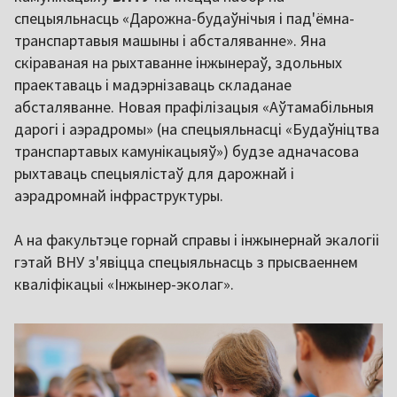
спецыяльнасць «Дарожна-будаўнічыя і пад'ёмна-
транспартавыя машыны і абсталяванне». Яна
скіраваная на рыхтаванне інжынераў, здольных
праектаваць і мадэрнізаваць складанае
абсталяванне. Новая прафілізацыя «Аўтамабільныя
дарогі і аэрадромы» (на спецыяльнасці «Будаўніцтва
транспартавых камунікацыяў») будзе адначасова
рыхтаваць спецыялістаў для дарожнай і
аэрадромнай інфраструктуры.
А на факультэце горнай справы і інжынернай экалогіі
гэтай ВНУ з'явіцца спецыяльнасць з прысваеннем
кваліфікацыі «Інжынер-эколаг».