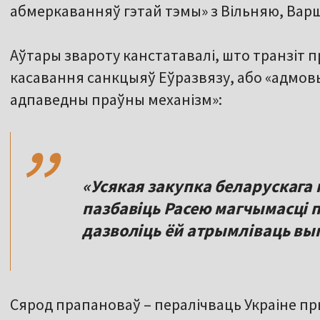
абмеркаванняў гэтай тэмы» з Вільняю, Варш
Аўтары звароту канстатавалі, што транзіт п
касавання санкцыяў Еўразвязу, або «адмовы 
,,
адпаведны праўны механізм»:
«Усякая закупка беларускага
пазбавіць Расею магчымасці п
дазволіць ёй атрымліваць выг
Сярод прапановаў – пералічваць Украіне пр