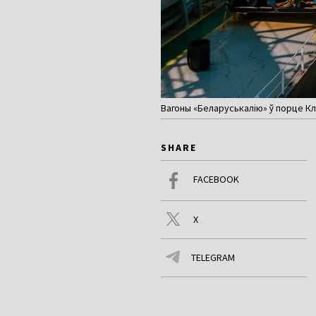
Вагоны «Беларуськалію» ў порце Клай
SHARE
FACEBOOK
X
TELEGRAM