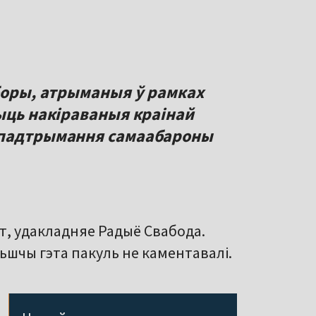
зборы, атрыманыя ў рамках
быць накіраваныя краінай
 падтрымання самаабароны
ст, удакладняе Радыё Свабода.
шчы гэта пакуль не каментавалі.