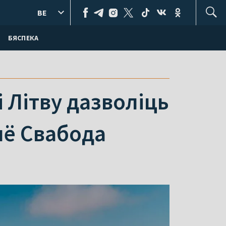
BE
БЯСПЕКА
 Літву дазволіць
ыё Свабода