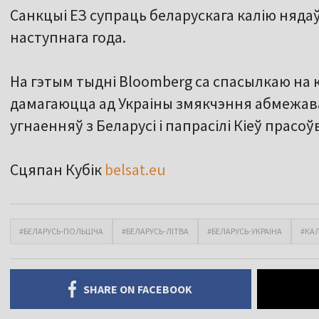
Санкцыі ЕЗ супраць беларускага калію няда
наступнага года.
На гэтым тыдні Bloomberg са спасылкаю на
дамагаюцца ад Украіны змякчэння абмежав
угнаенняў з Беларусі і папрасілі Кіеў прасо
Сцяпан Кубік
belsat.eu
#БЕЛАРУСЬ-ПОЛЬШЧА
#БЕЛАРУСЬ-ЛІТВА
#БЕЛАРУСЬ-УКРАІНА
#КАЛ
SHARE ON FACEBOOK