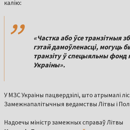
,,
калію:
«Частка або ўсе транзітныя 
гэтай дамоўленасці, могуць 
транзіту ў спецыяльны фонд
Украіны».
У МЗС Украіны пацвердзілі, што атрымалі лі
Замежнапалітычныя ведамствы Літвы і Поль
Надоечы міністр замежных справаў Літвы