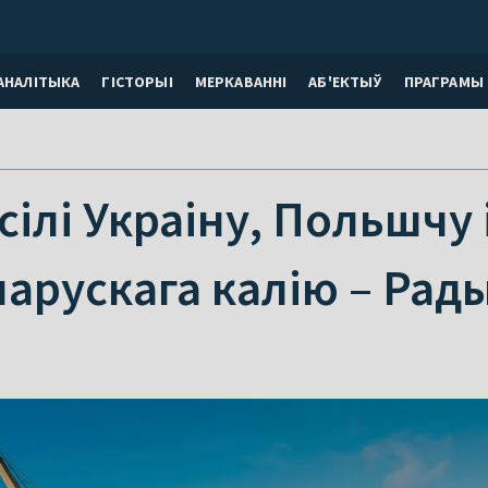
АНАЛІТЫКА
ГІСТОРЫІ
МЕРКАВАННI
АБ'ЕКТЫЎ
ПРАГРАМЫ
ілі Украіну, Польшчу і
ларускага калію – Рад