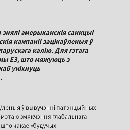
 знялі амерыканскія санкцыі
кія кампаніі зацікаўленыя ў
ларускага калію. Для гэтага
іны ЕЗ, што мяжуюць з
 каб унікнуць
.
каўленыя ў вывучэнні патэнцыйных
з мэтаю змякчэння глабальнага
і што чакае «будучых