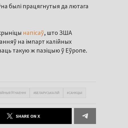
ўна былі працягнутыя да лютага
 крыніцы
напісаў
, што ЗША
анняў на імпарт калійных
ўваць такую ж пазіцыю ў Еўропе.
ІЙНЫЯ ЎГНАЕННІ
#БЕЛАРУСЬКАЛІЙ
#САНКЦЫІ
SHARE ON X