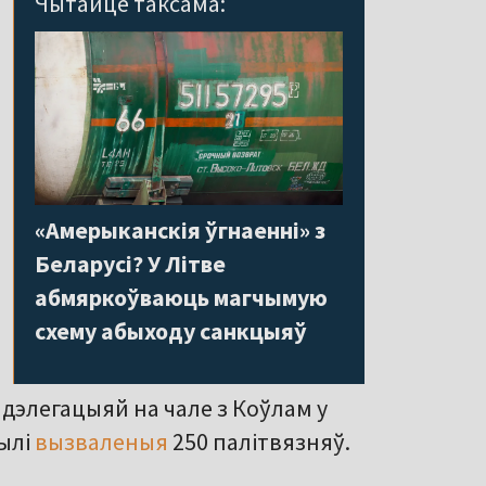
Чытайце таксама:
«Амерыканскія ўгнаенні» з
Беларусі? У Літве
абмяркоўваюць магчымую
схему абыходу санкцыяў
дэлегацыяй на чале з Коўлам у
былі
вызваленыя
250 палітвязняў.