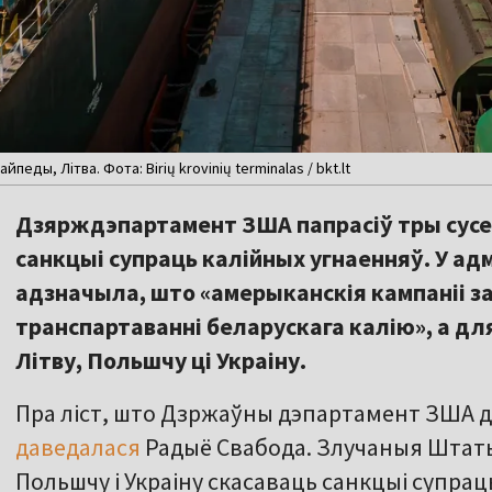
педы, Літва. Фота: Birių krovinių terminalas / bkt.lt
Дзярждэпартамент ЗША папрасіў тры сусед
санкцыі супраць калійных угнаенняў. У а
адзначыла, што «амерыканскія кампаніі за
транспартаванні беларускага калію», а для
Літву, Польшчу ці Украіну.
Пра ліст, што Дзржаўны дэпартамент ЗША дас
даведалася
Радыё Свабода. Злучаныя Штаты
Польшчу і Украіну скасаваць санкцыі супрац