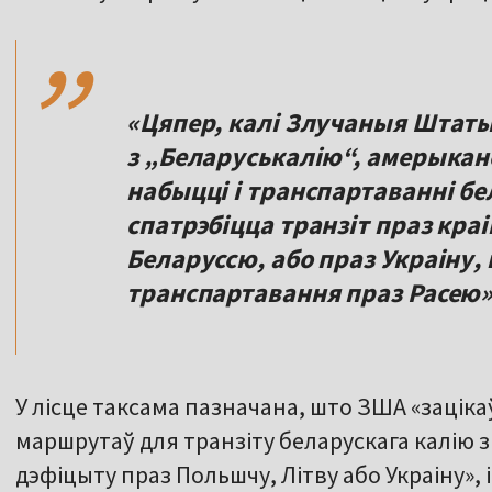
,,
«Цяпер, калі Злучаныя Штаты
з „Беларуськалію“, амерыканс
набыцці і транспартаванні бе
спатрэбіцца транзіт праз кра
Беларуссю, або праз Украіну,
транспартавання праз Расею»
У лісце таксама пазначана, што ЗША «заці
маршрутаў для транзіту беларускага калію 
дэфіцыту праз Польшчу, Літву або Украіну», 