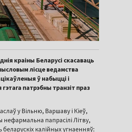
нія краіны Беларусі скасаваць
дмысловым лісце ведамства
цікаўленыя ў набыцці і
 гэтага патрэбны транзіт праз
лаў у Вільню, Варшаву і Кіеў,
 нефармальна папрасілі Літву,
ь беларускіх калійных угнаенняў: