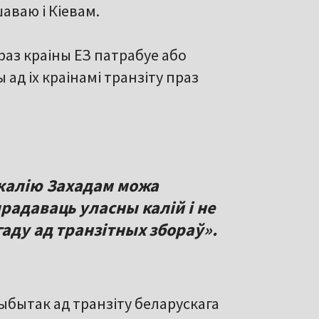
аваю і Кіевам.
раз краіны ЕЗ патрабуе або
ад іх краінамі транзіту праз
 калію Захадам можа
радаваць уласны калій і не
аду ад транзітных збораў».
ыбытак ад транзіту беларускага