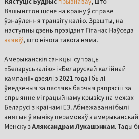
Кястуціс
Будрыс
прызнаваў
, што
Вашынгтон цісне на краіну ў справе
ўзнаўлення транзіту калію. Зрэшты, на
наступны дзень прэзідэнт Гітанас Наўседа
заявіў
, што нічога такога няма.
Амерыканскія санкцыі супраць
«Беларуськалію» і «Беларускай калійнай
кампаніі» дзеялі з 2021 года і былі
ўведзеныя за паслявыбарчыя рэпрэсіі і за
спрыянне міграцыйнаму крызісу на межах
Беларусі з краінамі ЕЗ. Абмежаванні былі
знятыя ў выніку перамоваў з амерыканскай 
Менску з
Аляксандрам
Лукашэнкам
. Тады 