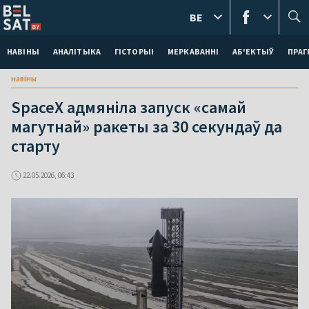
BE
НАВІНЫ
АНАЛІТЫКА
ГІСТОРЫІ
МЕРКАВАННI
АБ'ЕКТЫЎ
ПРАГ
навіны
SpaceX адмяніла запуск «самай
магутнай» ракеты за 30 секундаў да
старту
22.05.2026, 06:43