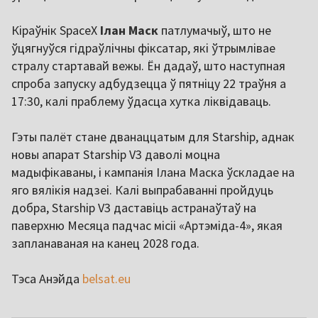
Кіраўнік SpaceX
Ілан Маск
патлумачыў, што не
ўцягнуўся гідраўлічны фіксатар, які ўтрымлівае
стралу стартавай вежы. Ён дадаў, што наступная
спроба запуску адбудзецца ў пятніцу 22 траўня а
17:30, калі праблему ўдасца хутка ліквідаваць.
Гэты палёт стане дванаццатым для Starship, аднак
новы апарат Starship V3 даволі моцна
мадыфікаваны, і кампанія Ілана Маска ўскладае на
яго вялікія надзеі. Калі выпрабаванні пройдуць
добра, Starship V3 даставіць астранаўтаў на
паверхню Месяца падчас місіі «Артэміда-4», якая
запланаваная на канец 2028 года.
Тэса Анэйда
belsat.eu