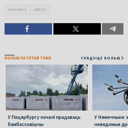
#ІЛАН МАСК
#SPACEX
БОЛЬШ ПА ГЭТАЙ ТЭМЕ
ГЛЯДЗІЦЕ БОЛЬШ
У Пецярбургу пачалі прадаваць
У Нямеччыне 
бамбасховішчы
невядомыя др