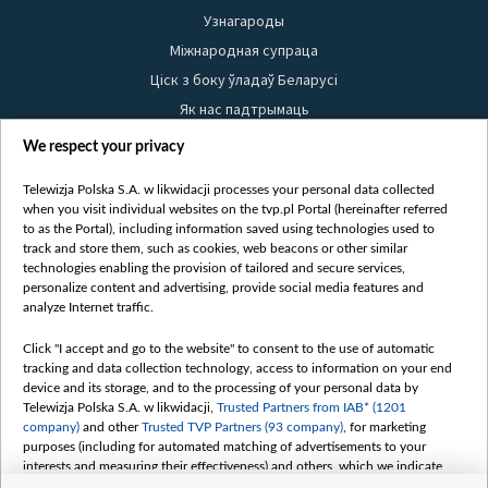
Узнагароды
Міжнародная супраца
Ціск з боку ўладаў Беларусі
Як нас падтрымаць
Правілы выкарыстання матэрыялаў
We respect your privacy
Інфармацыя аб адпраўніку
Telewizja Polska S.A. w likwidacji processes your personal data collected
Бяспека
when you visit individual websites on the tvp.pl Portal (hereinafter referred
Youtube
to as the Portal), including information saved using technologies used to
track and store them, such as cookies, web beacons or other similar
Белсат news
technologies enabling the provision of tailored and secure services,
personalize content and advertising, provide social media features and
Белсат Shorts
analyze Internet traffic.
Белсат Life
Click "I accept and go to the website" to consent to the use of automatic
Жэстачайшы мульт
tracking and data collection technology, access to information on your end
Belsat English
device and its storage, and to the processing of your personal data by
Telewizja Polska S.A. w likwidacji,
Trusted Partners from IAB* (1201
Biełsat PL
company)
and other
Trusted TVP Partners (93 company)
, for marketing
Белсат Now
purposes (including for automated matching of advertisements to your
interests and measuring their effectiveness) and others, which we indicate
Белсат History
below.