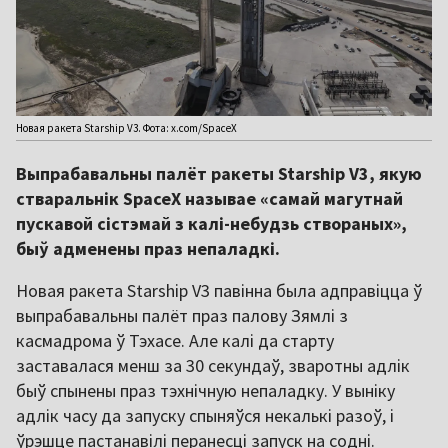
Новая ракета Starship V3. Фота: x.com/SpaceX
Выпрабавальны палёт ракеты Starship V3, якую
стваральнік SpaceX называе «самай магутнай
пускавой сістэмай з калі-небудзь створаных»,
быў адменены праз непаладкі.
Новая ракета Starship V3 павінна была адправіцца ў
выпрабавальны палёт праз палову Зямлі з
касмадрома ў Тэхасе. Але калі да старту
заставалася менш за 30 секундаў, зваротны адлік
быў спынены праз тэхнічную непаладку. У выніку
адлік часу да запуску спыняўся некалькі разоў, і
ўрэшце пастанавілі перанесці запуск на содні.