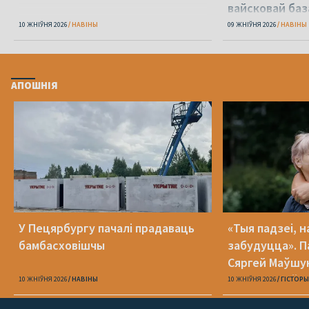
вайсковай баз
10 ЖНІЎНЯ 2026
НАВІНЫ
09 ЖНІЎНЯ 2026
НАВІНЫ
АПОШНІЯ
У Пецярбургу пачалі прадаваць
«Тыя падзеі, н
бамбасховішчы
забудуцца». Па
Сяргей Маўшукі
шэсць гадоў п
10 ЖНІЎНЯ 2026
НАВІНЫ
10 ЖНІЎНЯ 2026
ГІСТОРЫ