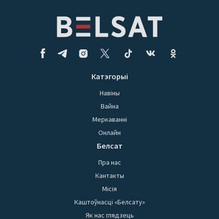
Катэгорыі
Навіны
Вайна
Меркаванні
Онлайн
Белсат
Пра нас
Кантакты
Місія
Каштоўнасці «Белсату»
Як нас глядзець