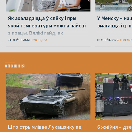
Як ахаладзіцца ў спёку і пры
У Менску – наш
якой тэмпературы можна пайсці
змагацца і ці 
з працы. Вялікі гайд, як
перажыць спёку
04 ЖНІЎНЯ 2026
ШУФЛЯДКА
02 ЖНІЎНЯ 2026
ШУФЛЯ
АПОШНІЯ
Што стрымлівае Лукашэнку ад
6 жніўня – дз