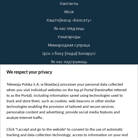
Кантакты
Місія
Каштоўнасці «Белсату»
Як нас глядзець
Узнагароды
Міжнародная супраца
Ціск з боку ўладаў Беларусі
Як нас падтрымаць
Правілы выкарыстання матэрыялаў
We respect your privacy
Інфармацыя аб адпраўніку
Telewizja Polska S.A. w likwidacji processes your personal data collected
Бяспека
when you visit individual websites on the tvp.pl Portal (hereinafter referred
Youtube
to as the Portal), including information saved using technologies used to
track and store them, such as cookies, web beacons or other similar
Белсат news
technologies enabling the provision of tailored and secure services,
personalize content and advertising, provide social media features and
Белсат Shorts
analyze Internet traffic.
Белсат Life
Жэстачайшы мульт
Click "I accept and go to the website" to consent to the use of automatic
tracking and data collection technology, access to information on your end