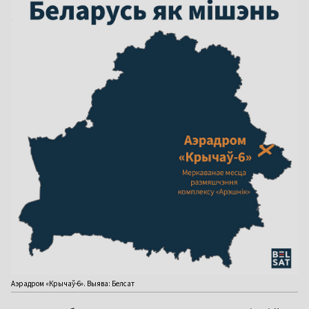
Аэрадром «Крычаў-6». Выява: Белсат