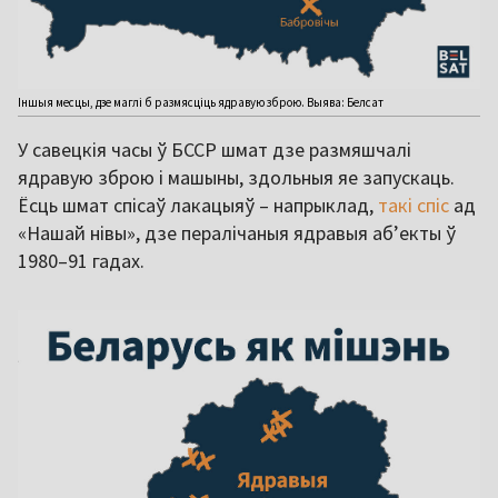
Іншыя месцы, дзе маглі б размясціць ядравую зброю. Выява: Белсат
У савецкія часы ў БССР шмат дзе размяшчалі
ядравую зброю і машыны, здольныя яе запускаць.
Ёсць шмат спісаў лакацыяў – напрыклад,
такі спіс
ад
«Нашай нівы», дзе пералічаныя ядравыя аб’екты ў
1980–91 гадах.