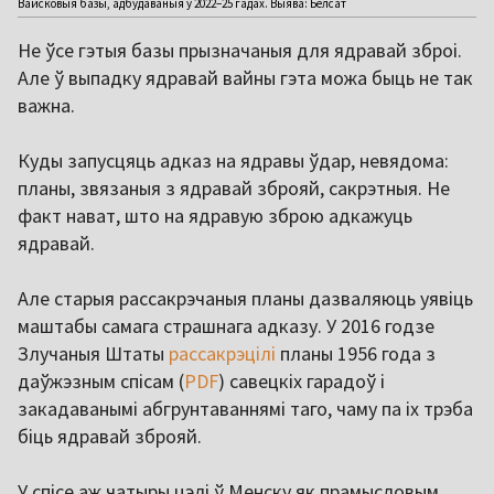
Вайсковыя базы, адбудаваныя ў 2022–25 гадах. Выява: Белсат
Не ўсе гэтыя базы прызначаныя для ядравай зброі.
Але ў выпадку ядравай вайны гэта можа быць не так
важна.
Куды запусцяць адказ на ядравы ўдар, невядома:
планы, звязаныя з ядравай зброяй, сакрэтныя. Не
факт нават, што на ядравую зброю адкажуць
ядравай.
Але старыя рассакрэчаныя планы дазваляюць уявіць
маштабы самага страшнага адказу. У 2016 годзе
Злучаныя Штаты
рассакрэцілі
планы 1956 года з
даўжэзным спісам (
PDF
) савецкіх гарадоў і
закадаванымі абгрунтаваннямі таго, чаму па іх трэба
біць ядравай зброяй.
У спісе аж чатыры цэлі ў Менску як прамысловым