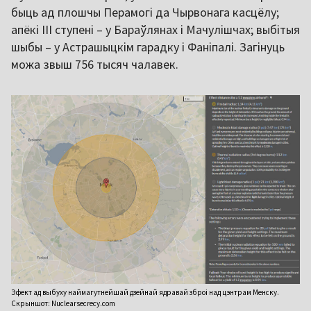
быць ад плошчы Перамогі да Чырвонага касцёлу;
апёкі ІІІ ступені – у Бараўлянах і Мачулішчах; выбітыя
шыбы – у Астрашыцкім гарадку і Фаніпалі. Загінуць
можа звыш 756 тысяч чалавек.
Эфект ад выбуху наймагутнейшай дзейнай ядравай зброі над цэнтрам Менску.
Скрыншот: Nuclearsecrecy.com