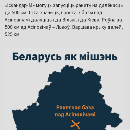
«Іскандэр-М» могуць запусціць ракету на далёкасць
да 500 км. Гэта значыць, проста з базы пад
Асіповічамі даляціць і да Вільні, і да Кіева. Роўна за
500 км ад Асіповічаў – Львоў. Варшава крыху далей,
525 км.