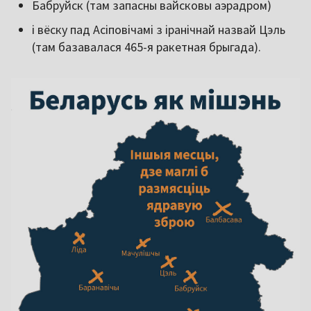
Бабруйск (там запасны вайсковы аэрадром)
і вёску пад Асіповічамі з іранічнай назвай Цэль
(там базавалася 465-я ракетная брыгада).