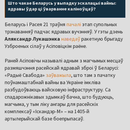
Што чакае Беларусь у выпадку эскалацыі вайны:
ядравы ўдар ці ўварванне каліноўцаў?
Беларусь і Расея 21 траўня
пачалі
этап супольных
трэнаванняў падчас ядравых вучэнняў. У гэты дзень
Аляксандр Лукашэнка
наведаў
ракетную брыгаду
Узброеных сілаў у Асіповіцкім раёне.
Раней Асіповічы называлі адным з магчымых месцаў
размяшчэння расейскай ядравай зброі ў Беларусі:
«Радыё Свабода»
заўважыла
, што там з пачатку
поўнамаштабнай вайны ва Украіне імкліва
разбудоўваюць вайсковую інфраструктуру. Са
спадарожнікавых здымкаў бачна, што будуюць,
магчыма, у тым ліку ангары для расейскіх
комплексаў «Іскандэр-М» – на 1405-й
артылерыйскай базе боепрыпасаў.