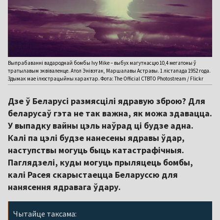
Выпрабаванні вадароднай бомбы Ivy Mike – выбух магутнасцю 10,4 мегатоны ў
тратылавым эквіваленце. Атол Энівэтак, Маршалавы Астравы. 1 лістапада 1952 года.
Здымак мае ілюстрацыйны характар. Фота: The Official CTBTO Photostream / Flickr
Дзе ў Беларусі размясцілі ядравую зброю? Для
беларусаў гэта не так важна, як можа здавацца.
У выпадку вайны цэль наўрад ці будзе адна.
Калі па цэлі будзе нанесены ядравы ўдар,
наступствы могуць быць катастрафічныя.
Паглядзелі, куды могуць прыляцець бомбы,
калі Расея скарыстаецца Беларуссю для
нанясення ядравага ўдару.
Чытайце таксама: