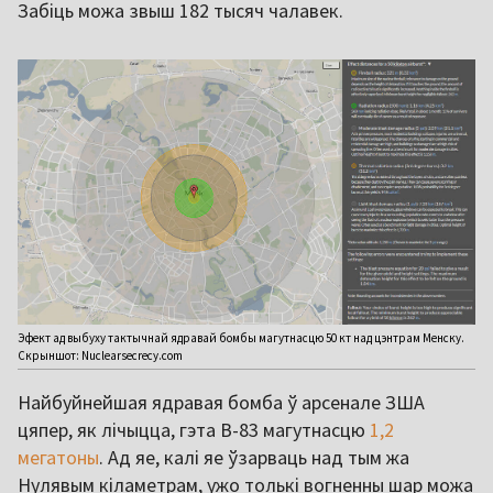
Забіць можа звыш 182 тысяч чалавек.
Эфект ад выбуху тактычнай ядравай бомбы магутнасцю 50 кт над цэнтрам Менску.
Скрыншот: Nuclearsecrecy.com
Найбуйнейшая ядравая бомба ў арсенале ЗША
цяпер, як лічыцца, гэта B-83 магутнасцю
1,2
мегатоны
. Ад яе, калі яе ўзарваць над тым жа
Нулявым кіламетрам, ужо толькі вогненны шар можа