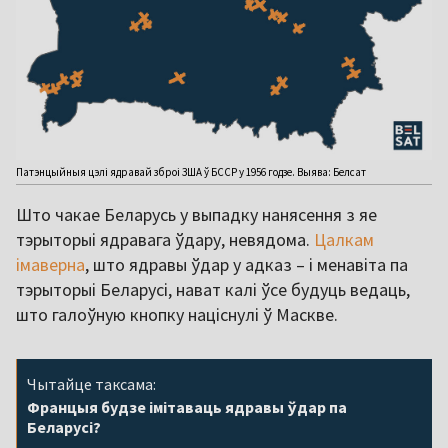
Патэнцыйныя цэлі ядравай зброі ЗША ў БССР у 1956 годзе. Выява: Белсат
Што чакае Беларусь у выпадку нанясення з яе
тэрыторыі ядравага ўдару, невядома.
Цалкам
імаверна
, што ядравы ўдар у адказ – і менавіта па
тэрыторыі Беларусі, нават калі ўсе будуць ведаць,
што галоўную кнопку націснулі ў Маскве.
Чытайце таксама:
Францыя будзе імітаваць ядравы ўдар па
Беларусі?