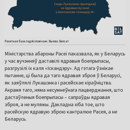
Ракетная база пад Асіповічамі. Выява: Белсат
Міністэрства абароны Расеі паказвала, як у Беларусь
у час вучэнняў даставілі ядравыя боепрыпасы,
разгрузілі іх каля «Іскандэру». Ад гэтага ўзнікае
пытанне, ці была да таго ядравая зброя ў Беларусі,
як заяўлялі Лукашэнка і расейскае кіраўніцтва.
Акрамя таго, няма несумнеўнага пацверджання, што
дастаўленыя боепрыпасы – сапраўды ядравая
зброя, а не муляжы. Дакладна хіба тое, што
расейскую ядравую зброю кантралюе Расея, а не
Беларусь.