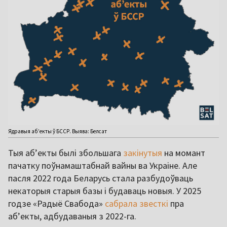
Ядравыя аб’екты ў БССР. Выява: Белсат
Тыя аб’екты былі збольшага
закінутыя
на момант
пачатку поўнамаштабнай вайны ва Украіне. Але
пасля 2022 года Беларусь стала разбудоўваць
некаторыя старыя базы і будаваць новыя. У 2025
годзе «Радыё Свабода»
сабрала звесткі
пра
аб’екты, адбудаваныя з 2022-га.