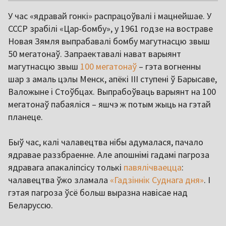
У час «ядравай гонкі» распрацоўвалі і мацнейшае. У
СССР зрабілі «Цар-бомбу», у 1961 годзе на востраве
Новая Зямля выпрабавалі бомбу магутнасцю звыш
50 мегатонаў. Запраектавалі нават варыянт
магутнасцю звыш
100 мегатонаў
– гэта вогненны
шар з амаль цэлы Менск, апёкі III ступені ў Барысаве,
Валожыне і Стоўбцах. Выпрабоўваць варыянт на 100
мегатонаў пабаяліся – яшчэ ж потым жыць на гэтай
планеце.
Быў час, калі чалавецтва нібы адумалася, пачало
ядравае раззбраенне. Але апошнімі гадамі пагроза
ядравага апакаліпсісу толькі
павялічваецца
:
чалавецтва ўжо зламала
«Гадзіннік Суднага дня»
. І
гэтая пагроза ўсё больш выразна навісае над
Беларуссю.