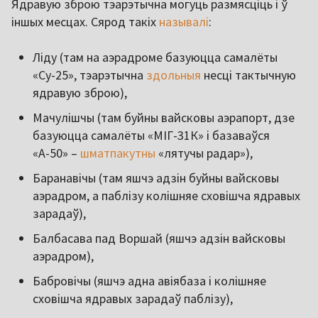
Ядравую зброю тэарэтычна могуць размясціць і ў
іншых месцах. Сярод такіх
называлі
:
Ліду (там на аэрадроме базуюцца самалёты
«Су-25», тэарэтычна
здольныя
несці тактычную
ядравую зброю),
Мачулішчы (там буйны вайсковы аэрапорт, дзе
базуюцца самалёты «МІГ-31К» і базаваўся
«А-50» –
шматпакутны
«лятучы радар»),
Баранавічы (там яшчэ адзін буйны вайсковы
аэрадром, а паблізу колішняе сховішча ядравых
зарадаў),
Балбасава пад Воршай (яшчэ адзін вайсковы
аэрадром),
Бабровічы (яшчэ адна авіябаза і колішняе
сховішча ядравых зарадаў паблізу),