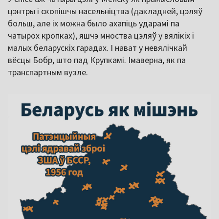
цэнтры і скопішчы насельніцтва (дакладней, цэляў
больш, але іх можна было ахапіць ударамі па
чатырох кропках), яшчэ мноства цэляў у вялікіх і
малых беларускіх гарадах. І нават у невялічкай
вёсцы Бобр, што пад Крупкамі. Імаверна, як па
транспартным вузле.