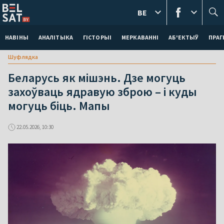
BE
НАВІНЫ
АНАЛІТЫКА
ГІСТОРЫІ
МЕРКАВАННI
АБ'ЕКТЫЎ
ПРАГ
Шуфлядка
Беларусь як мішэнь. Дзе могуць
захоўваць ядравую зброю – і куды
могуць біць. Мапы
22.05.2026, 10:30