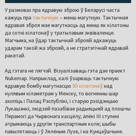
У размовах пра ядравую зброю ў Беларусі часта
кажуць пра
тактычную
– менш магутную. Тактычная
ядравая зброя мае магутнасць ад менш як кілатоны
да сотні кілатонаў у тратылавым эквіваленце.
Магчыма, на ўдар тактычнай зброяй адкажуць
ударам такой жа зброяй, а не стратэгічнай ядравай
ракетай.
Ад гэтага не лягчэй. Візуалізаваць гэта дае праект
Nukemap. Напрыклад, калі ўзарваць тактычную
ядравую бомбу магутнасцю
50 кілатонаў
над
нулявым кіламетрам у Менску, то вогненны шар
ахопіць і Палац Рэспублікі, і старую рэзідэнцыю
Лукашэнкі; людзей пазабівае радыяцыяй ад плошчы
Перамогі да Чырвонага касцёлу; апёкі ІІІ ступені
атрымаюць у другім транспартным коле; шыбы
павылятаюць і ў Зялёным Лузе, і на Кунцаўшчыне.