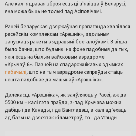
Але калі ядравая зброя ёсць ці з’явіцца ў Беларусі,
яна можа быць не толькі пад Асіповічамі.
Раней беларуская дзяржаўная прапаганда хвалілася
расейскім комплексам «Арэшнік», здольным
запускаць ракеты з ядравымі боегалоўкамі. З відэа
было бачна, што будынкі на фоне падобныя да тых,
якія ёсць на былым вайсковым аэрадроме
«Крычаў-6». Пазней на спадарожнікавых здымках
пабачылі
, што на тым аэрадроме сапраўды стаіць
нешта падобнае да машынаў «Арэшніка».
Далёкасць «Арэшніка», як заяўляюць у Расеі, аж да
5500 км – калі гэта праўда, з-пад Крычава можна
дабіць і да Канады, і да Бангладэш, а калі ад’ехаць
ад базы на дзясятак кіламетраў, то і да Уганды.