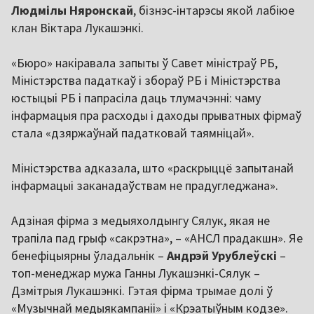
Людмілы Няронскай
, бізнэс-інтарэсы якой лабіюе
клан Віктара Лукашэнкі.
«Бюро» накіравала запыты ў Савет міністраў РБ,
Міністэрства падаткаў і збораў РБ і Міністэрства
юстыцыі РБ і папрасіла даць тлумачэнні: чаму
інфармацыя пра расходы і даходы прыватных фірмаў
стала «дзяржаўнай падатковай таямніцай».
Міністэрства адказала, што «раскрыццё запытанай
інфармацыі заканадаўствам не прадугледжана».
Адзіная фірма з медыяхолдынгу Сялук, якая не
трапіла пад грыф «сакрэтна», – «АНСЛ прадакшн». Яе
бенефіцыярны ўладальнік –
Андрэй Урублеўскі
–
топ-менеджар мужа Ганны Лукашэнкі-Сялук –
Дзмітрыя Лукашэнкі. Гэтая фірма трымае долі ў
«Музычнай медыякампаніі» і «Крэатыўным кодзе».