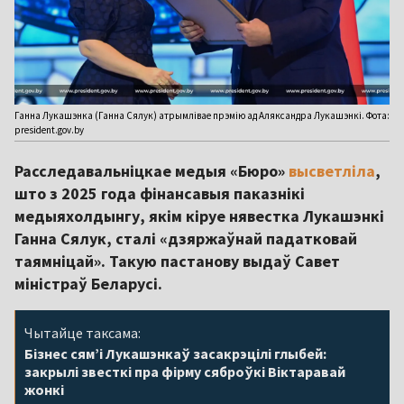
Ганна Лукашэнка (Ганна Сялук) атрымлівае прэмію ад Аляксандра Лукашэнкі. Фота:
president.gov.by
Расследавальніцкае медыя «Бюро»
высветліла
,
што з 2025 года фінансавыя паказнікі
медыяхолдынгу, якім кіруе нявестка Лукашэнкі
Ганна Сялук, сталі «дзяржаўнай падатковай
таямніцай». Такую пастанову выдаў Савет
міністраў Беларусі.
Чытайце таксама:
Бізнес сям’і Лукашэнкаў засакрэцілі глыбей:
закрылі звесткі пра фірму сяброўкі Віктаравай
жонкі