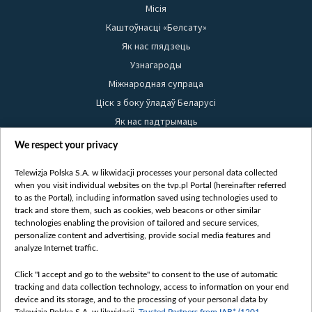
Місія
Каштоўнасці «Белсату»
Як нас глядзець
Узнагароды
Міжнародная супраца
Ціск з боку ўладаў Беларусі
Як нас падтрымаць
Правілы выкарыстання матэрыялаў
We respect your privacy
Інфармацыя аб адпраўніку
Telewizja Polska S.A. w likwidacji processes your personal data collected
Бяспека
when you visit individual websites on the tvp.pl Portal (hereinafter referred
Youtube
to as the Portal), including information saved using technologies used to
track and store them, such as cookies, web beacons or other similar
Белсат news
technologies enabling the provision of tailored and secure services,
personalize content and advertising, provide social media features and
Белсат Shorts
analyze Internet traffic.
Белсат Life
Click "I accept and go to the website" to consent to the use of automatic
Жэстачайшы мульт
tracking and data collection technology, access to information on your end
Belsat English
device and its storage, and to the processing of your personal data by