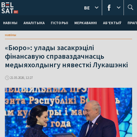
BE
НАВІНЫ
АНАЛІТЫКА
ГІСТОРЫІ
МЕРКАВАННI
АБ'ЕКТЫЎ
ПРАГ
навіны
«Бюро»: улады засакрэцілі
фінансавую справаздачнасць
медыяхолдынгу нявесткі Лукашэнкі
21.05.2026, 12:27