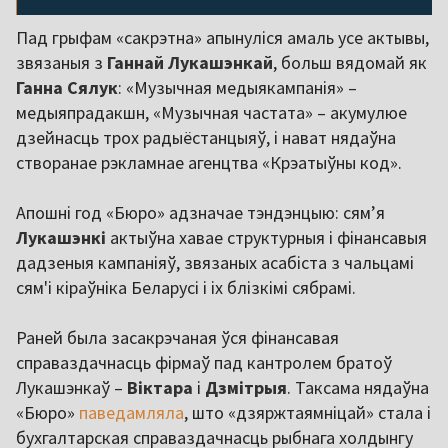
Пад грыфам «сакрэтна» апынуліся амаль усе актывы,
звязаныя з
Ганнай Лукашэнкай
, больш вядомай як
Ганна Сялук
: «Музычная медыякампанія» –
медыяпрадакшн, «Музычная частата» – акумулюе
дзейнасць трох радыёстанцыяў, і нават нядаўна
створанае рэкламнае агенцтва «Крэатыўны код».
Апошні год «Бюро» адзначае тэндэнцыю: сям’я
Лукашэнкі
актыўна хавае структурныя і фінансавыя
дадзеныя кампаніяў, звязаных асабіста з чальцамі
сям'і кіраўніка Беларусі і іх блізкімі сябрамі.
Раней была засакрэчаная ўся фінансавая
справаздачнасць фірмаў пад кантролем братоў
Лукашэнкаў –
Віктара
і
Дзмітрыя
. Таксама нядаўна
«Бюро»
паведамляла
, што «дзяржтаямніцай» стала і
бухгалтарская справаздачнасць рыбнага холдынгу