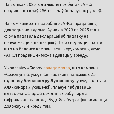
Па выніках 2025 года чысты прыбытак «АНСЛ
прадакшн» склаў 266 тысячаў беларускіх рублёў.
На чым канкрэтна зарабляе «АНСЛ прадакшн»,
дакладна не вядома. Аднак з 2023 па 2025 гады
фірма падавала дэкларацыі аб падатку на
нерухомасць арганізацыяў. Гэта сведчыць пра тое,
што на балансе кампаніі ёсць нерухомасць, якую
«АНСЛ прадакшн» можа здаваць у арэнду.
У красавіку «Бюро»
паведамляла
, што кампанія
«Сезон упакоўкі», якая часткова належыць 21-
гадоваму
Аляксандру Лукашэнку
(унуку палітыка
Аляксандра Лукашэнкі), плануе пабудаваць
вытворча-складскі цэх для вырабу тары з
гафраванага кардону. Будоўля будзе фінансавацца
дзяржаўным крэдытам.