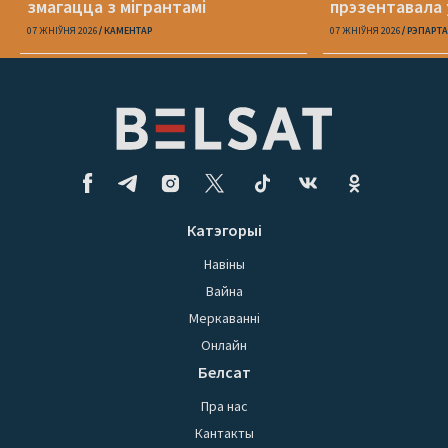
змагацца з мігрантамі
прэзентавала 
«Пока я искал
07 ЖНІЎНЯ 2026
КАМЕНТАР
07 ЖНІЎНЯ 2026
РЭПАРТ
Катэгорыі
Навіны
Вайна
Меркаванні
Онлайн
Белсат
Пра нас
Кантакты