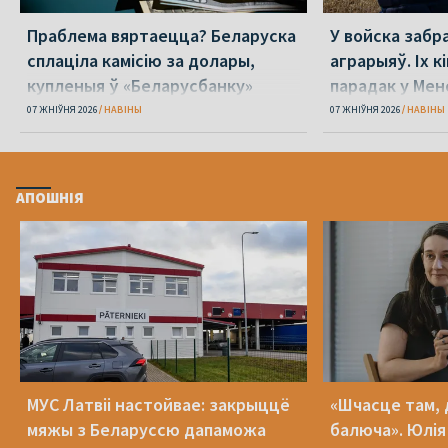
Праблема вяртаецца? Беларуска
У войска забр
сплаціла камісію за долары,
аграрыяў. Іх к
купленыя ў «Беларусбанку»
парадак у Мен
07 ЖНІЎНЯ 2026
НАВІНЫ
07 ЖНІЎНЯ 2026
НАВІНЫ
АПОШНІЯ
МУС Латвіі настойвае: закрыццё
«Шчасце там, 
мяжы з Беларуссю дапаможа
балюча». Юлія