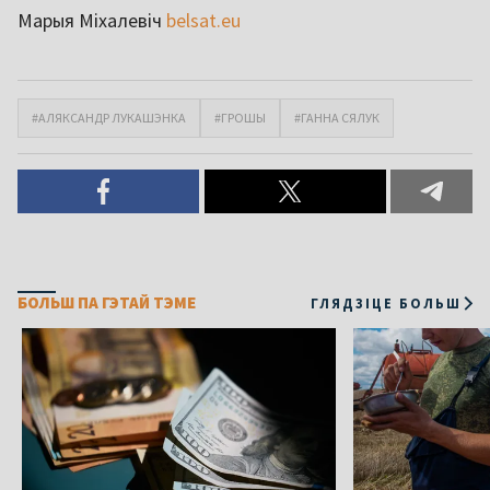
Марыя Міхалевіч
belsat.eu
#АЛЯКСАНДР ЛУКАШЭНКА
#ГРОШЫ
#ГАННА СЯЛУК
БОЛЬШ ПА ГЭТАЙ ТЭМЕ
ГЛЯДЗІЦЕ БОЛЬШ