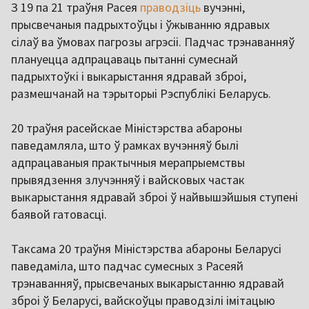
З 19 па 21 траўня Расея
праводзіць
вучэнні,
прысвечаныя падрыхтоўцы і ўжыванню ядравых
сілаў ва ўмовах пагрозы агрэсіі. Падчас трэнаванняў
плануецца адпрацаваць пытанні сумеснай
падрыхтоўкі і выкарыстання ядравай зброі,
размешчанай на тэрыторыі Рэспублікі Беларусь.
20 траўня расейскае Міністэрства абароны
паведамляла, што ў рамках вучэнняў былі
адпрацаваныя практычныя мерапрыемствы
прывядзення злучэнняў і вайсковых частак
выкарыстання ядравай зброі ў найвышэйшыя ступені
баявой гатовасці.
Таксама 20 траўня Міністэрства абароны Беларусі
паведаміла, што падчас сумесных з Расеяй
трэнаванняў, прысвечаных выкарыстанню ядравай
зброі ў Беларусі, вайскоўцы праводзілі імітацыю