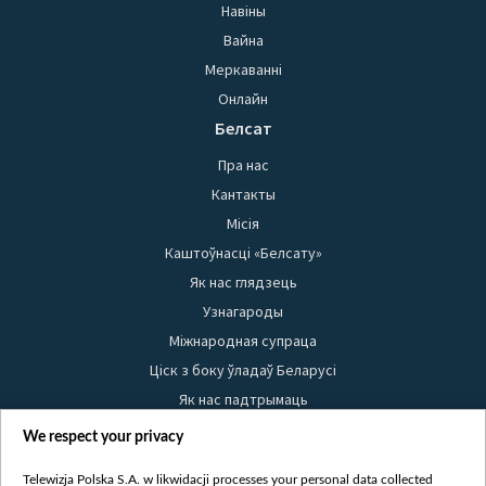
Навіны
Вайна
Меркаванні
Онлайн
Белсат
Пра нас
Кантакты
Місія
Каштоўнасці «Белсату»
Як нас глядзець
Узнагароды
Міжнародная супраца
Ціск з боку ўладаў Беларусі
Як нас падтрымаць
Правілы выкарыстання матэрыялаў
We respect your privacy
Інфармацыя аб адпраўніку
Telewizja Polska S.A. w likwidacji processes your personal data collected