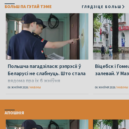
БОЛЬШ ПА ГЭТАЙ ТЭМЕ
ГЛЯДЗІЦЕ БОЛЬШ
Польшча пагадзілася: рэпрэсіі ў
Віцебск і Гоме
Беларусі не слабнуць. Што стала
залевай. У Ма
вядома пра іх 6 жніўня
06 ЖНІЎНЯ 2026
НАВІНЫ
06 ЖНІЎНЯ 2026
НАВІНЫ
АПОШНІЯ