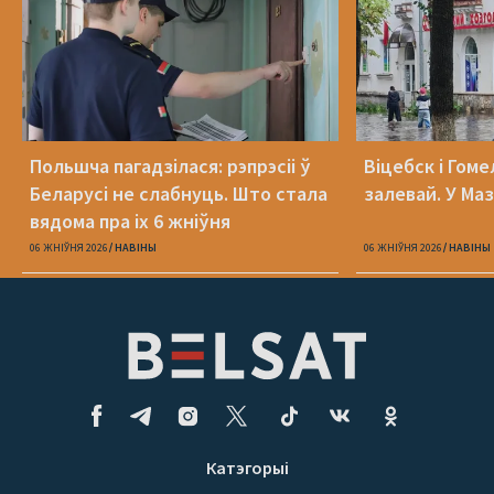
Польшча пагадзілася: рэпрэсіі ў
Віцебск і Гоме
Беларусі не слабнуць. Што стала
залевай. У Ма
вядома пра іх 6 жніўня
06 ЖНІЎНЯ 2026
НАВІНЫ
06 ЖНІЎНЯ 2026
НАВІНЫ
Катэгорыі