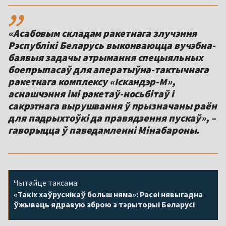
,,
«Асабовым складам ракетнага злучэння
Рэспублікі Беларусь выконваюцца вучэбна-
баявыя задачы атрымання спецыяльных
боепрыпасаў для аператыўна-тактычнага
ракетнага комплексу «Іскандэр-М»,
аснашчэння імі ракетаў-носьбітаў і
сакрэтнага вырушвання ў прызначаны раён
для падрыхтоўкі да правядзення пускаў», –
гаворыцца ў паведамленні Мінабароны.
Чытайце таксама:
«Такіх хаўруснікаў больш няма»: Расеі нявыгадна
ўжываць ядравую зброю з тэрыторыі Беларусі