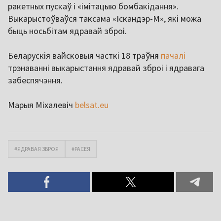
ракетных пускаў і «імітацыю бомбакідання».
Выкарыстоўваўся таксама «Іскандэр-М», які можа
быць носьбітам ядравай зброі.
Беларускія вайсковыя часткі 18 траўня
пачалі
трэнаванні выкарыстання ядравай зброі і ядравага
забеспячэння.
Марыя Міхалевіч
belsat.eu
#ЯДРАВАЯ ЗБРОЯ
#РАСЕЯ