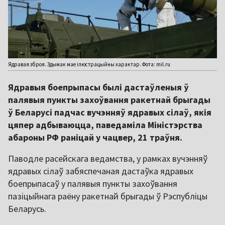
Ядравая зброя. Здымак мае ілюстрацыйны характар. Фота: mil.ru
Ядравыя боепрыпасы былі дастаўленыя ў
палявыя пункты захоўвання ракетнай брыгады
ў Беларусі падчас вучэнняў ядравых сілаў, якія
цяпер адбываюцца, паведаміла Міністэрства
абароны РФ раніцай у чацвер, 21 траўня.
Паводле расейскага ведамства, у рамках вучэнняў
ядравых сілаў забяспечаная дастаўка ядравых
боепрыпасаў у палявыя пункты захоўвання
пазіцыйнага раёну ракетнай брыгады ў Рэспубліцы
Беларусь.