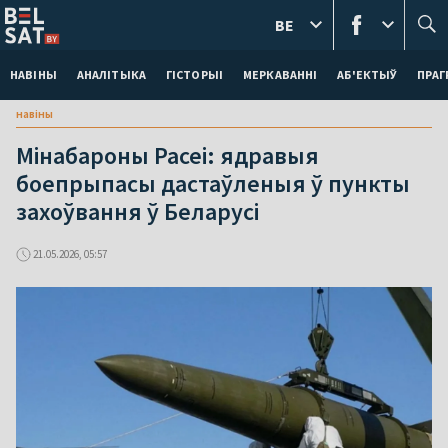
BE
НАВІНЫ
АНАЛІТЫКА
ГІСТОРЫІ
МЕРКАВАННI
АБ'ЕКТЫЎ
ПРАГ
навіны
Мінабароны Расеі: ядравыя
боепрыпасы дастаўленыя ў пункты
захоўвання ў Беларусі
21.05.2026, 05:57