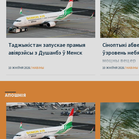
Таджыкістан запускае прамыя
Сіноптыкі абв
авіярэйсы з Душанбэ ў Менск
ўзровень небя
моцны вецер
10 ЖНІЎНЯ 2026
НАВІНЫ
10 ЖНІЎНЯ 2026
НАВІНЫ
АПОШНІЯ