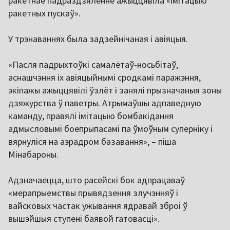
ракетнае падраздзяленне ажыццявіла «імітацыю
ракетных пускаў».
У трэнаваннях была задзейнічаная і авіяцыя.
«Пасля падрыхтоўкі самалётаў-носьбітаў,
аснашчэння іх авіяцыйнымі сродкамі паражэння,
экіпажы ажыццявілі ўзлёт і занялі прызначаныя зоны
дзяжурства ў паветры. Атрымаўшы адпаведную
каманду, правялі імітацыю бомбакідання
адмысловымі боепрыпасамі па ўмоўным суперніку і
вярнуліся на аэрадром базавання», – піша
Мінабароны.
Адзначаецца, што расейскі бок адпрацаваў
«мерапрыемствы прывядзення злучэнняў і
вайсковых частак ужывання ядравай зброі ў
вышэйшыя ступені баявой гатовасці».