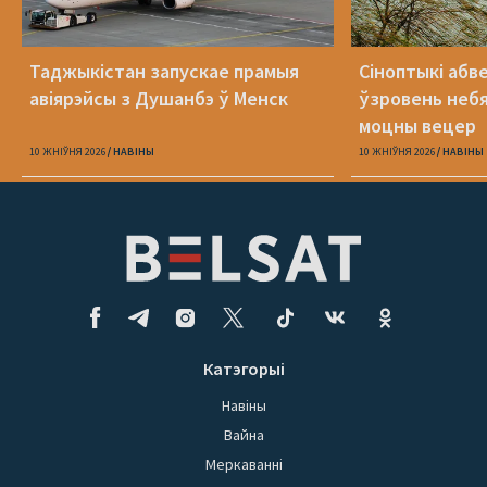
Таджыкістан запускае прамыя
Сіноптыкі абв
авіярэйсы з Душанбэ ў Менск
ўзровень небя
моцны вецер
10 ЖНІЎНЯ 2026
НАВІНЫ
10 ЖНІЎНЯ 2026
НАВІНЫ
Катэгорыі
Навіны
Вайна
Меркаванні