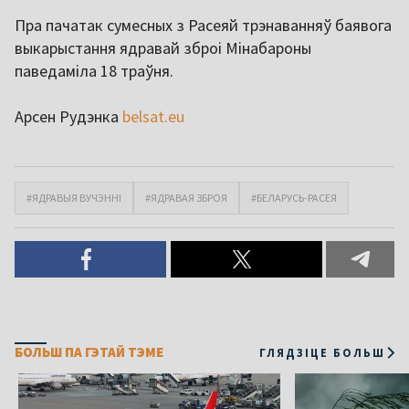
Пра пачатак сумесных з Расеяй трэнаванняў баявога
выкарыстання ядравай зброі Мінабароны
паведаміла 18 траўня.
Арсен Рудэнка
belsat.eu
#ЯДРАВЫЯ ВУЧЭННІ
#ЯДРАВАЯ ЗБРОЯ
#БЕЛАРУСЬ-РАСЕЯ
БОЛЬШ ПА ГЭТАЙ ТЭМЕ
ГЛЯДЗІЦЕ БОЛЬШ