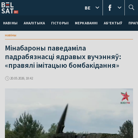
BE
НАВІНЫ
АНАЛІТЫКА
ГІСТОРЫІ
МЕРКАВАННI
АБ'ЕКТЫЎ
ПРАГ
навіны
Мінабароны паведаміла
падрабязнасці ядравых вучэнняў:
«правялі імітацыю бомбакідання»
20.05.2026, 18:42