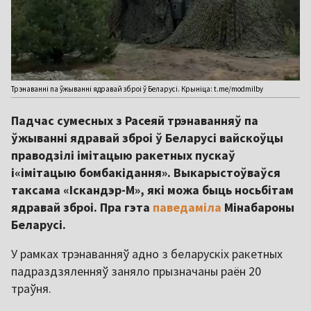
Трэнаванні па ўжыванні ядравай зброі ў Беларусі. Крыніца: t.me/modmilby
Падчас сумесных з Расеяй трэнаванняў па
ўжыванні ядравай зброі ў Беларусі вайскоўцы
праводзілі імітацыю ракетных пускаў
і«імітацыю бомбакідання». Выкарыстоўваўся
таксама «Іскандэр-М», які можа быць носьбітам
ядравай зброі. Пра гэта
паведаміла
Мінабароны
Беларусі.
У рамках трэнаванняў адно з беларускіх ракетных
падраздзяленняў заняло прызначаны раён 20
траўня.