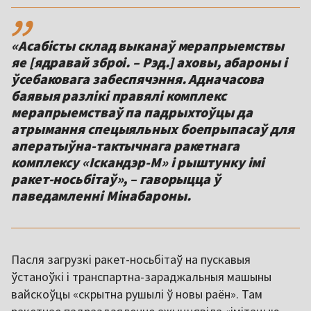
,,
«Асабісты склад выканаў мерапрыемствы
яе [ядравай зброі. – Рэд.] аховы, абароны і
ўсебаковага забеспячэння. Адначасова
баявыя разлікі правялі комплекс
мерапрыемстваў па падрыхтоўцы да
атрымання спецыяльных боепрыпасаў для
аператыўна-тактычнага ракетнага
комплексу «Іскандэр-М» і рыштунку імі
ракет-носьбітаў», – гаворыцца ў
паведамленні Мінабароны.
Пасля загрузкі ракет-носьбітаў на пускавыя
ўстаноўкі і транспартна-зараджальныя машыны
вайскоўцы «скрытна рушылі ў новы раён». Там