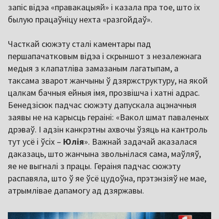
запіс відэа «правакацыяй» і казала пра тое, што іх
былую працаўніцу нехта «разгойдаў».
Часткай сюжэту сталі каментары пад
першапачатковым відэа і скрыншот з незалежнага
медыя з клапатліва замазаным лагатыпам, а
таксама зварот жанчыны ў дзяржструктуру, на якой
цалкам бачныя ейныя імя, прозвішча і хатні адрас.
Бенедзісюк падчас сюжэту дапускала ацэначныя
заявы не на карысць гераіні: «Вакол шмат паваленых
дрэваў. І адзін канкрэтны ахвочы ўзяць на кантроль
тут усё і ўсіх –
Юлія
». Важнай задачай аказалася
даказаць, што жанчына звольнілася сама, маўляў,
яе не выгналі з працы. Гераіня падчас сюжэту
распавяла, што ў яе ўсё цудоўна, прэтэнзіяў не мае,
атрымлівае дапамогу ад дзяржавы.