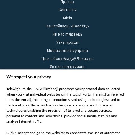
Пра нас
Кантакты
Місія
Каштоўнасці «Белсату»
Як нас глядзець
Узнагароды
Міжнародная супраца
Ціск з боку ўладаў Беларусі
Як нас падтрымаць
Правілы выкарыстання матэрыялаў
We respect your privacy
Інфармацыя аб адпраўніку
Telewizja Polska S.A. w likwidacji processes your personal data collected
Бяспека
when you visit individual websites on the tvp.pl Portal (hereinafter referred
Youtube
to as the Portal), including information saved using technologies used to
track and store them, such as cookies, web beacons or other similar
Белсат news
technologies enabling the provision of tailored and secure services,
personalize content and advertising, provide social media features and
Белсат Shorts
analyze Internet traffic.
Белсат Life
Жэстачайшы мульт
Click "I accept and go to the website" to consent to the use of automatic