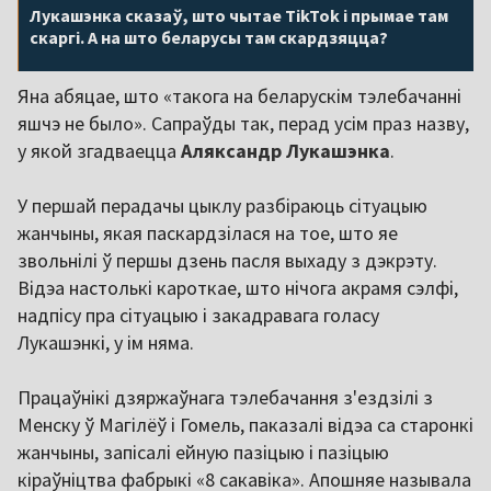
Лукашэнка сказаў, што чытае TikTok і прымае там
скаргі. А на што беларусы там скардзяцца?
Яна абяцае, што «такога на беларускім тэлебачанні
яшчэ не было». Сапраўды так, перад усім праз назву,
у якой згадваецца
Аляксандр Лукашэнка
.
У першай перадачы цыклу разбіраюць сітуацыю
жанчыны, якая паскардзілася на тое, што яе
звольнілі ў першы дзень пасля выхаду з дэкрэту.
Відэа настолькі кароткае, што нічога акрамя сэлфі,
надпісу пра сітуацыю і закадравага голасу
Лукашэнкі, у ім няма.
Працаўнікі дзяржаўнага тэлебачання з'ездзілі з
Менску ў Магілёў і Гомель, паказалі відэа са старонкі
жанчыны, запісалі ейную пазіцыю і пазіцыю
кіраўніцтва фабрыкі «8 сакавіка». Апошняе называла