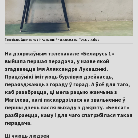
Тэлевізар. Здымак мае ілюстрацыйны характар. Фота: pixabay
На дзяржаўным тэлеканале «Беларусь 1»
выйшла першая перадача, у назве якой
згадваецца імя Аляксандра Лукашэнкі.
Працаўнікі імітуюць бурлівую дзейнасць,
пераязджаюць з гораду ў горад. А ўсё для таго,
каб разабрацца, ці мела рацыю жанчына з
Магілёва, калі паскардзілася на звальненне ў
першы дзень пасля выхаду з дэкрэту. «Белсат»
разбіраецца, каму і для чаго спатрэбілася такая
перадача.
Ці чуюць людзей