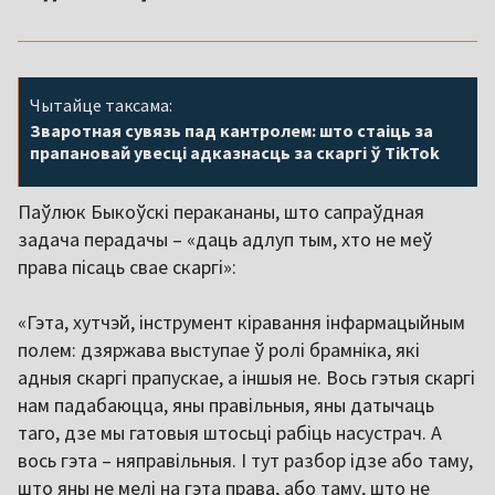
Чытайце таксама:
Зваротная сувязь пад кантролем: што стаіць за
прапановай увесці адказнасць за скаргі ў TikTok
Паўлюк Быкоўскі перакананы, што сапраўдная
задача перадачы – «даць адлуп тым, хто не меў
права пісаць свае скаргі»:
«Гэта, хутчэй, інструмент кіравання інфармацыйным
полем: дзяржава выступае ў ролі брамніка, які
адныя скаргі прапускае, а іншыя не. Вось гэтыя скаргі
нам падабаюцца, яны правільныя, яны датычаць
таго, дзе мы гатовыя штосьці рабіць насустрач. А
вось гэта – няправільныя. І тут разбор ідзе або таму,
што яны не мелі на гэта права, або таму, што не