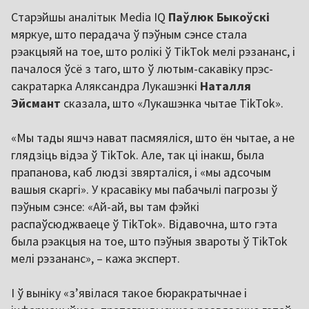
Старэйшы аналітык Media IQ
Паўлюк Быкоўскі
мяркуе, што перадача ў пэўным сэнсе стала
рэакцыяй на тое, што ролікі ў TikTok мелі рэзананс, і
пачалося ўсё з таго, што ў лютым-сакавіку прэс-
сакратарка Аляксандра Лукашэнкі
Наталля
Эйсмант
сказала, што «Лукашэнка чытае TikTok».
«Мы тады яшчэ нават пасмяяліся, што ён чытае, а не
глядзіць відэа ў TikTok. Але, так ці інакш, была
прапанова, каб людзі звярталіся, і «мы адсочым
вашыя скаргі». У красавіку мы пабачылі пагрозы ў
пэўным сэнсе: «Ай-ай, вы там фэйкі
распаўсюджваеце ў TikTok». Відавочна, што гэта
была рэакцыя на тое, што пэўныя звароты ў TikTok
мелі рэзананс», – кажа эксперт.
І ў выніку «з’явілася такое бюракратычнае і