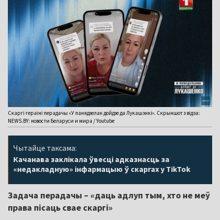
Скаргі гераіні перадачы «У панядзелак дойдзе да Лукашэнкі». Скрыншот з відэа:
NEWS.BY: новости Беларуси и мира / Youtube
Чытайце таксама:
Качанава заклікала ўвесці адказнасць за
«недакладную» інфармацыю ў скаргах у TikTok
Задача перадачы – «даць адлуп тым, хто не меў
права пісаць свае скаргі»