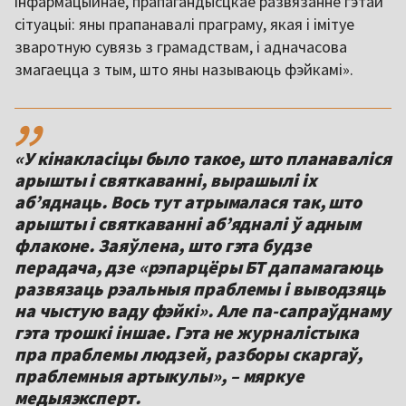
інфармацыйнае, прапагандысцкае развязанне гэтай
сітуацыі: яны прапанавалі праграму, якая і імітуе
зваротную сувязь з грамадствам, і адначасова
змагаецца з тым, што яны называюць фэйкамі».
,,
«У кінакласіцы было такое, што планаваліся
арышты і святкаванні, вырашылі іх
аб’яднаць. Вось тут атрымалася так, што
арышты і святкаванні аб’ядналі ў адным
флаконе. Заяўлена, што гэта будзе
перадача, дзе «рэпарцёры БТ дапамагаюць
развязаць рэальныя праблемы і выводзяць
на чыстую ваду фэйкі». Але па-сапраўднаму
гэта трошкі іншае. Гэта не журналістыка
пра праблемы людзей, разборы скаргаў,
праблемныя артыкулы», – мяркуе
медыяэксперт.