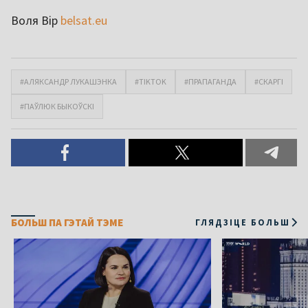
Воля Вір
belsat.eu
#АЛЯКСАНДР ЛУКАШЭНКА
#TIKTOK
#ПРАПАГАНДА
#СКАРГІ
#ПАЎЛЮК БЫКОЎСКІ
БОЛЬШ ПА ГЭТАЙ ТЭМЕ
ГЛЯДЗІЦЕ БОЛЬШ