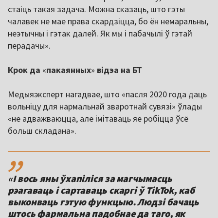
стаіць такая задача. Можна сказаць, што гэты
чалавек не мае права скардзіцца, бо ён немаральны,
неэтычны і гэтак далей. Як мы і пабачылі ў гэтай
перадачы».
Крок да
«
пакаянных
»
відэа на БТ
Медыяэксперт нагадвае, што «пасля 2020 года даць
вольніцу для нармальнай зваротнай сувязі» ўлады
«не адважваюцца, але імітаваць яе робіцца ўсё
больш складана».
,,
«І вось яны ўхапіліся за магчымасць
рэагаваць і сартаваць скаргі ў TikTok, каб
выконваць гэтую функцыю. Людзі бачаць
штось фармальна падобнае да таго, як