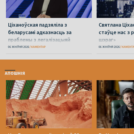
Ціханоўская падзяліла з
Святлана Ціха
беларусамі адказнасць за
стаўце нас з р
праблемы з легалізацыяй
шэраг»
06 ЖНІЎНЯ 2026
КАМЕНТАР
06 ЖНІЎНЯ 2026
КАМЕНТ
АПОШНІЯ