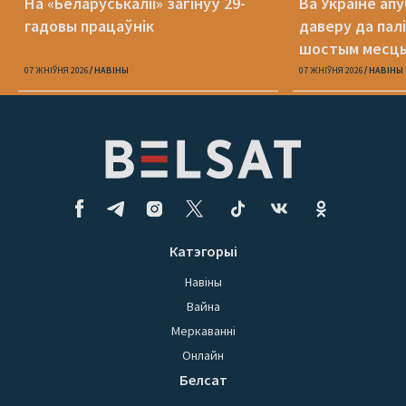
На «Беларуськаліі» загінуў 29-
Ва Украіне ап
гадовы працаўнік
даверу да пал
шостым месц
07 ЖНІЎНЯ 2026
НАВІНЫ
07 ЖНІЎНЯ 2026
НАВІНЫ
Катэгорыі
Навіны
Вайна
Меркаванні
Онлайн
Белсат