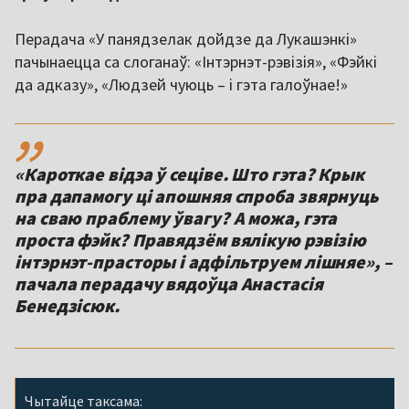
Перадача «У панядзелак дойдзе да Лукашэнкі»
пачынаецца са слоганаў: «Інтэрнэт-рэвізія», «Фэйкі
да адказу», «Людзей чуюць – і гэта галоўнае!»
,,
«Кароткае відэа ў сеціве. Што гэта? Крык
пра дапамогу ці апошняя спроба звярнуць
на сваю праблему ўвагу? А можа, гэта
проста фэйк? Правядзём вялікую рэвізію
інтэрнэт-прасторы і адфільтруем лішняе», –
пачала перадачу вядоўца Анастасія
Бенедзісюк.
Чытайце таксама: