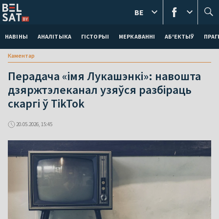
BE
НАВІНЫ
АНАЛІТЫКА
ГІСТОРЫІ
МЕРКАВАННI
АБ'ЕКТЫЎ
ПРАГ
Каментар
Перадача «імя Лукашэнкі»: навошта
дзяржтэлеканал узяўся разбіраць
скаргі ў TikTok
20.05.2026, 15:45