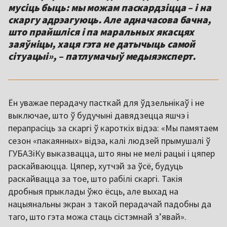
мусіць быць: мы можам паскардзіцца – і на
скаргу адрэагуюць. Але адначасова бачна,
што прайшліся і па маральных якасцях
заяўніцы, хаця гэта не датычыць самой
Ён уважае перадачу пасткай для ўдзельнікаў і не
выключае, што ў будучыні давядзецца яшчэ і
перапрасіць за скаргі ў кароткіх відэа: «Мы памятаем
сезон «пакаянных» відэа, калі людзей прымушалі ў
ГУБАЗіКу выказвацца, што яны не мелі рацыі і цяпер
раскайваюцца. Цяпер, хутчэй за ўсё, будуць
раскайвацца за тое, што рабілі скаргі. Такія
дробныя прыклады ўжо ёсць, але выхад на
нацыянальны экран з такой перадачай падобны да
таго, што гэта можа стаць сістэмнай з’явай».