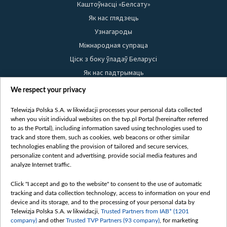
Каштоўнасці «Белсату»
Як нас глядзець
Узнагароды
Міжнародная супраца
Ціск з боку ўладаў Беларусі
Як нас падтрымаць
Правілы выкарыстання матэрыялаў
We respect your privacy
Інфармацыя аб адпраўніку
Telewizja Polska S.A. w likwidacji processes your personal data collected
Бяспека
when you visit individual websites on the tvp.pl Portal (hereinafter referred
Youtube
to as the Portal), including information saved using technologies used to
track and store them, such as cookies, web beacons or other similar
Белсат news
technologies enabling the provision of tailored and secure services,
personalize content and advertising, provide social media features and
Белсат Shorts
analyze Internet traffic.
Белсат Life
Click "I accept and go to the website" to consent to the use of automatic
Жэстачайшы мульт
tracking and data collection technology, access to information on your end
Belsat English
device and its storage, and to the processing of your personal data by
Telewizja Polska S.A. w likwidacji,
Trusted Partners from IAB* (1201
Biełsat PL
company)
and other
Trusted TVP Partners (93 company)
, for marketing
Белсат Now