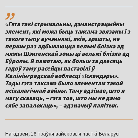
,,
«Гэта такі стрымальны, дэманстрацыйны
элемент, які можа быць таксама звязаны і з
такога тыпу вучэннямі, якія, зрэшты, не
першы раз адбываюцца вельмі блізка ад
мяжы Шэнгенскай зоны ці вельмі блізка ад
Еўропы. Я памятаю, як больш за дзесяць
гадоў таму расейцы паставілі ў
Калінінградскай вобласці «Іскандэры».
Тады гэта таксама было элементам такой
псіхалагічнай вайны. Таму адзінае, што я
магу сказаць, – гэта тое, што мы не дамо
сябе запалохаць», – адзначыў палітык.
Нагадаем, 18 траўня вайсковыя часткі Беларусі