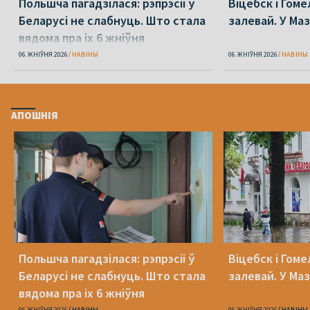
Польшча пагадзілася: рэпрэсіі ў
Віцебск і Гоме
Беларусі не слабнуць. Што стала
залевай. У Ма
вядома пра іх 6 жніўня
06 ЖНІЎНЯ 2026
НАВІНЫ
06 ЖНІЎНЯ 2026
НАВІНЫ
АПОШНІЯ
Польшча пагадзілася: рэпрэсіі ў
Віцебск і Гоме
Беларусі не слабнуць. Што стала
залевай. У Ма
вядома пра іх 6 жніўня
06 ЖНІЎНЯ 2026
НАВІНЫ
06 ЖНІЎНЯ 2026
НАВІНЫ