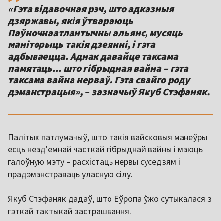
«Гэта відавочная рэч, што адказныя
дзяржавы, якія ўтвараюць
Паўночнаатлантычны альянс, мусяць
маніторыць такія дзеянні, і гэта
адбываецца. Аднак давайце таксама
памятаць... што гібрыдная вайна – гэта
таксама вайна нерваў. Гэта свайго роду
дэманстрацыя», – зазначыў Якуб Стэфаняк.
Палітык патлумачыў, што такія вайсковыя манеўры
ёсць неад'емнай часткай гібрыднай вайны і маюць
галоўную мэту – расхістаць нервы суседзям і
прадэманстраваць уласную сілу.
Якуб Стэфаняк дадаў, што Еўропа ўжо сутыкалася з
гэткай тактыкай застрашвання.