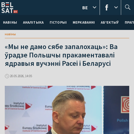
BE
НАВІНЫ
АНАЛІТЫКА
ГІСТОРЫІ
МЕРКАВАННI
АБ'ЕКТЫЎ
ПРАГ
навіны
«Мы не дамо сябе запалохаць»: Ва
ўрадзе Польшчы пракаментавалі
ядравыя вучэнні Расеі і Беларусі
20.05.2026, 14:05