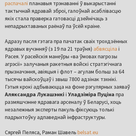
распачалі
планавыя трэнаванні ў выкарыстанні
тактычнай ядравай зброі, галоўнай асаблівасцю
якіх стала праверка гатовасці дзейнічаць з
непадрыхтаваных раёнаў па ўсёй краіне.
Адразу пасля гэтага пра пачатак сваіх трохдзённых
ядравых вучэнняў (з 19 па 21 траўня)
абвясціла
і
Расея. У расейскія манеўры «ва ўмовах пагрозы
агрэсіі» залучаныя ракетныя войскі стратэгічнага
прызначэння, авіяцыя і флот – агулам больш за 64
тысячы вайскоўцаў і звыш 7800 адзінак тэхнікі.
Гэтыя крокі адбываюцца на фоне рэгулярных заяваў
Аляксандра
Лукашэнкі
і
Уладзіміра
Пуціна
пра
размяшчэнне ядравага арсеналу ў Беларусі, хоць
незалежныя эксперты пакуль фіксуюць толькі
падрыхтоўку адпаведнай інфраструктуры.
Сяргей Пеляса, Раман Шавель
belsat.eu