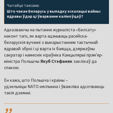
Чытайце таксама:
Што чакае Беларусь у выпадку эскалацыі вайны:
ядравы ўдар ці ўварванне каліноўцаў?
Адказваючы на пытанне журналіста «Белсату»
наконт таго, як варта ацэньваць расейска-
беларускія вучэнні з выкарыстаннем тактычнай
ядравай зброі і ці варта іх баяцца, дзяржаўны
сакратар і намеснік кіраўніка Канцылярыі прэм'ер-
міністра Польшчы
Якуб Стэфаняк
заклікаў да
спакою.
Ён кажа, што Польшча і краіны –
удзельніцы NATO няспынна і ўважліва адсочваюць
такія дзеянні.
,,