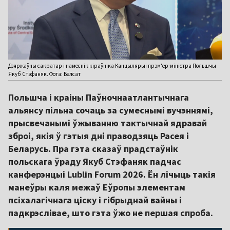
Дзяржаўны сакратар і намеснік кіраўніка Канцылярыі прэм'ер-міністра Польшчы
Якуб Стэфаняк. Фота: Белсат
Польшча і краіны Паўночнаатлантычнага
альянсу пільна сочаць за сумеснымі вучэннямі,
прысвечанымі ўжыванню тактычнай ядравай
зброі, якія ў гэтыя дні праводзяць Расея і
Беларусь.
Пра гэта сказаў прадстаўнік
польскага ўраду Якуб Стэфаняк падчас
канферэнцыі Lublin Forum 2026. Ён
лічыць такія
манеўры каля межаў Еўропы элементам
псіхалагічнага ціску і гібрыднай вайны і
падкрэслівае, што гэта ўжо не першая спроба.