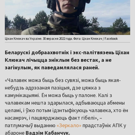
Ціхан Клюкач ва Украіне. 30 верасня 2022 года. Фота: Ціхан Клюкач / Facebook
Беларускі добраахвотнік і экс-палітвязень Ціхан
Клюкач лічыцца зніклым без вестак, а не
загінулым, як паведамлялася раней.
«Чалавек можа быць без сувязі, можа быць якая-
небудзь адрэзаная пазіцыя, дзе цяжка з
камунікацыямі. Ён можа быць у палоне. Калі з
чалавекам нешта здарылася, адбываюцца абмены
целамі, і ўжо потым ідэнтыфікуюць чалавека, хто ён
насамрэч, і пацвярджаюць факт гібелі», –
патлумачыў выданню
«Зеркало»
прадстаўнік АПК у
абароне
Вадзім Кабанчук.