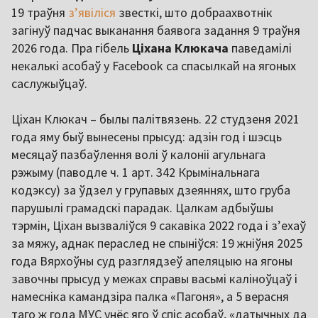
19 траўня
з’явіліся
звесткі, што добраахвотнік
загінуў падчас выканання баявога задання 9 траўня
2026 года. Пра гібель
Ціхана Клюкача
паведамілі
некалькі асобаў у Facebook са спасылкай на ягоных
саслужыўцаў.
Ціхан Клюкач – былы палітвязень. 22 студзеня 2021
года яму быў вынесены прысуд: адзін год і шэсць
месяцаў пазбаўлення волі ў калоніі агульнага
рэжыму (паводле ч. 1 арт. 342 Крымінальнага
кодэксу) за ўдзел у групавых дзеяннях, што груба
парушылі грамадскі парадак. Цалкам адбыўшы
тэрмін, Ціхан вызваліўся 9 сакавіка 2022 года і з’ехаў
за мяжу, аднак пераслед не спыніўся: 19 жніўня 2025
года Вярхоўны суд разглядзеў апеляцыю на ягоны
завочны прысуд у межах справы васьмі каліноўцаў і
намесніка камандзіра палка «Пагоня», а 5 верасня
таго ж года МУС унёс яго ў спіс асобаў, «датычных да