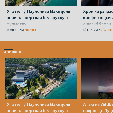
У гатэлі ў Паўночнай Македоніі
Хроніка рэпрэс
знайшлі мёртвай беларускую
канферэнцыяй
турыстку
сілавікі ўзмацн
беларусаў
06 ЖНІЎНЯ 2026
НАВІНЫ
05 ЖНІЎНЯ 2026
НАВІНЫ
АПОШНІЯ
У гатэлі ў Паўночнай Македоніі
Атакі на Wildb
знайшлі мёртвай беларускую
папросіць Пуц