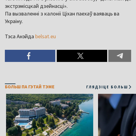
экстрэмісцкай дзейнасці».
Па вызваленні з калоніі Ціхан паехаў ваяваць ва
Украіну.
Тэса Анэйда
belsat.eu
БОЛЬШ ПА ГЭТАЙ ТЭМЕ
ГЛЯДЗІЦЕ БОЛЬШ