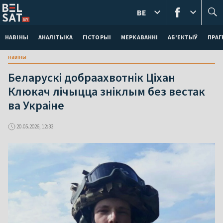
BE
НАВІНЫ
АНАЛІТЫКА
ГІСТОРЫІ
МЕРКАВАННI
АБ'ЕКТЫЎ
ПРАГ
навіны
Беларускі добраахвотнік Ціхан
Клюкач лічыцца зніклым без вестак
ва Украіне
20.05.2026, 12:33