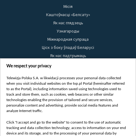
Місія
Каштоўнасці «Белсату»
Як нас глядзець
Узнагароды
Міжнародная супраца
Ціск з боку ўладаў Беларусі
Як нас падтрымаць
Правілы выкарыстання матэрыялаў
We respect your privacy
Інфармацыя аб адпраўніку
Telewizja Polska S.A. w likwidacji processes your personal data collected
Бяспека
when you visit individual websites on the tvp.pl Portal (hereinafter referred
Youtube
to as the Portal), including information saved using technologies used to
track and store them, such as cookies, web beacons or other similar
Белсат news
technologies enabling the provision of tailored and secure services,
personalize content and advertising, provide social media features and
Белсат Shorts
analyze Internet traffic.
Белсат Life
Click "I accept and go to the website" to consent to the use of automatic
Жэстачайшы мульт
tracking and data collection technology, access to information on your end
Belsat English
device and its storage, and to the processing of your personal data by