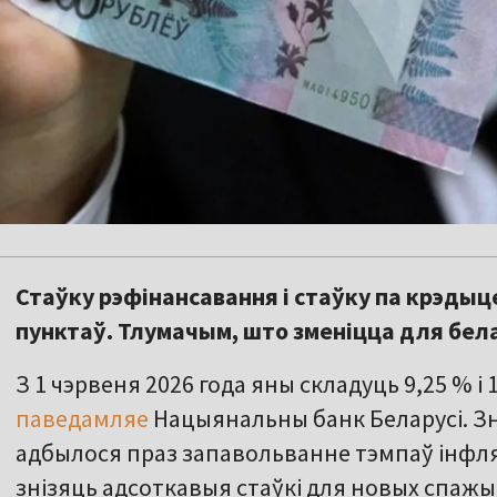
Стаўку рэфінансавання і стаўку па крэдыце
пунктаў. Тлумачым, што зменіцца для бел
З 1 чэрвеня 2026 года яны складуць 9,25 % і
паведамляе
Нацыянальны банк Беларусі. З
адбылося праз запавольванне тэмпаў інфляц
знізяць адсоткавыя стаўкі для новых спажыве