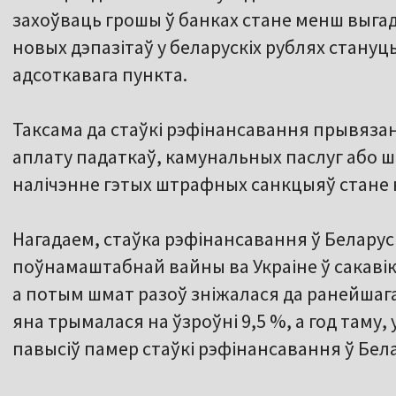
захоўваць грошы ў банках стане менш выгад
новых дэпазітаў у беларускіх рублях стануц
адсоткавага пункта.
Таксама да стаўкі рэфінансавання прывяза
аплату падаткаў, камунальных паслуг або шт
налічэнне гэтых штрафных санкцыяў стане
Нагадаем, стаўка рэфінансавання ў Беларус
поўнамаштабнай вайны ва Украіне ў сакавіку 
а потым шмат разоў зніжалася да ранейшага
яна трымалася на ўзроўні 9,5 %, а год таму, 
павысіў памер стаўкі рэфінансавання ў Белар