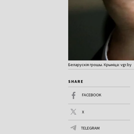
Беларускія грошы. Крыніца: vgr.by
SHARE
FACEBOOK
X
TELEGRAM