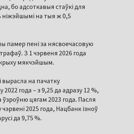
на, бо адсоткавыя стаўкі для
ь ніжэйшымі на тыя ж 0,5
ны памер пені за нясвоечасовую
рафаў. З 1 чэрвеня 2026 года
 крыху мякчэйшым.
і вырасла на пачатку
2022 года – з 9,25 да адразу 12 %,
 ўзроўню цягам 2023 года. Пасля
у чэрвені 2025 года, Нацбанк ізноў
усі да 9,75 %.