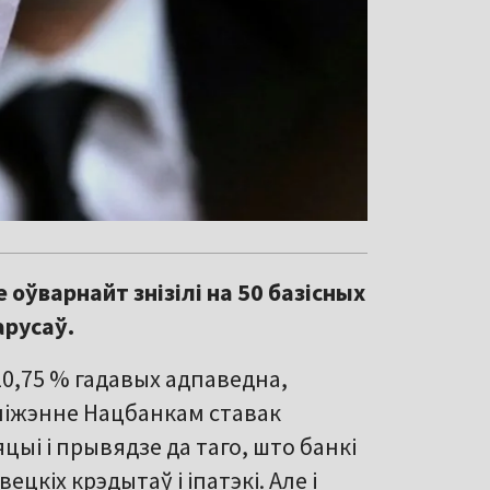
 оўварнайт знізілі на 50 базісных
арусаў.
 10,75 % гадавых адпаведна,
ніжэнне Нацбанкам ставак
ыі і прывядзе да таго, што банкі
цкіх крэдытаў і іпатэкі. Але і