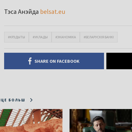
Тэса Анэйда
belsat.eu
#КРЭДЫТЫ
#УКЛАДЫ
#ЭКАНОМІКА
#БЕЛАРУСКІЯ БАНКІ
SHARE ON FACEBOOK
ІЦЕ БОЛЬШ