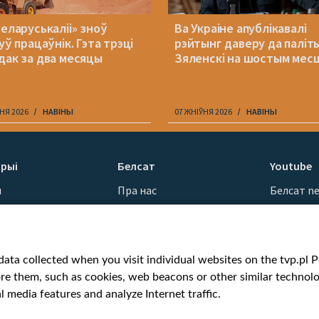
Беларуськаліі» зноў
Ва Украіне апублікавалі
уў працаўнік. Гэта трэці
рэйтынг даверу да паліт
дак за два месяцы
Зяленскі на шостым мес
НЯ 2026
НАВІНЫ
07 ЖНІЎНЯ 2026
НАВІНЫ
рыі
Белсат
Youtube
ы
Пра нас
Белсат n
Кантакты
Белсат Sh
ванні
Місія
Белсат Li
н
Каштоўнасці «Белсату»
Жэстачай
ata collected when you visit individual websites on the tvp.pl Por
Як нас глядзець
Belsat En
re them, such as cookies, web beacons or other similar technolog
Узнагароды
Biełsat PL
l media features and analyze Internet traffic.
Міжнародная супраца
Белсат N