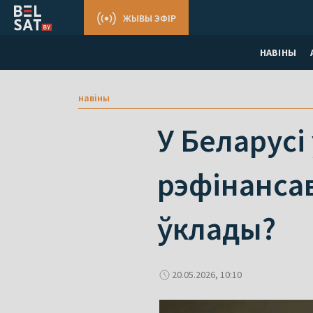
ЖЫВЫ ЭФІР
НАВІНЫ
навіны
У Беларусі
рэфінансав
ўклады?
20.05.2026, 10:10