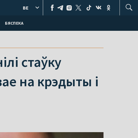
BE
БЯСПЕКА
ілі стаўку
ае на крэдыты і