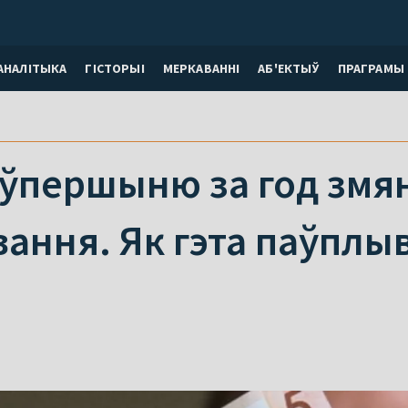
АНАЛІТЫКА
ГІСТОРЫІ
МЕРКАВАННI
АБ'ЕКТЫЎ
ПРАГРАМЫ
 ўпершыню за год змян
ання. Як гэта паўплыв