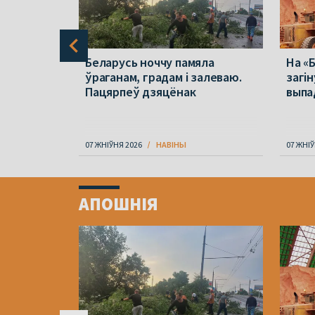
он
Беларусь ноччу памяла
На «
ўраганам, градам і залеваю.
загін
ратыў
Пацярпеў дзяцёнак
выпа
07 ЖНІЎНЯ 2026
НАВІНЫ
07 ЖНІЎ
Item
1
АПОШНІЯ
of
4