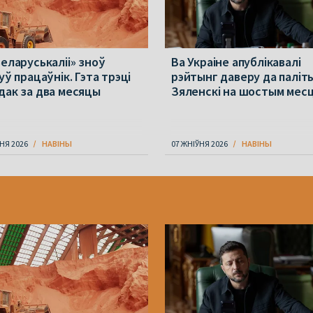
Беларуськаліі» зноў
Ва Украіне апублікавалі
уў працаўнік. Гэта трэці
рэйтынг даверу да паліт
дак за два месяцы
Зяленскі на шостым мес
НЯ 2026
НАВІНЫ
07 ЖНІЎНЯ 2026
НАВІНЫ