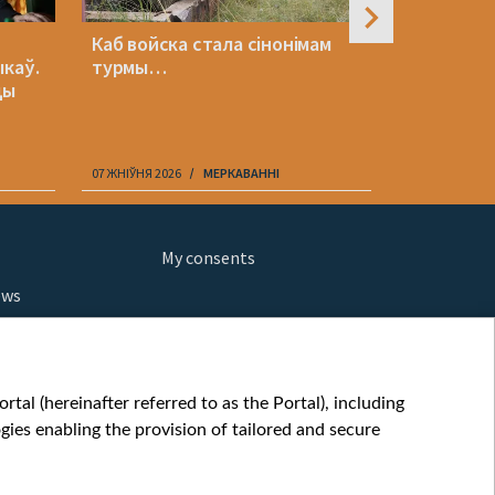
Каб войска стала сінонімам
«Крамбамб
ыкаў.
турмы…
Вольскі а
цы
Усебелар
07 ЖНІЎНЯ 2026
МЕРКАВАННI
07 ЖНІЎНЯ 202
My consents
ews
orts
fe
шы мульт
tal (hereinafter referred to as the Portal), including
glish
ies enabling the provision of tailored and secure
ow