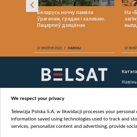
ла з
Беларусь ноччу памяла
На «
ць за
ўраганам, градам і залеваю.
загін
ацыяй
Пацярпеў дзяцёнак
выпа
07 ЖНІЎНЯ 2026
НАВІНЫ
07 ЖНІЎ
Item
1
Катэго
of
Навін
10
Вайна
Мерка
We respect your privacy
Онлай
Telewizja Polska S.A. w likwidacji processes your personal d
information saved using technologies used to track and sto
services, personalize content and advertising, provide socia