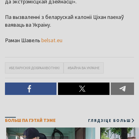
да экстрэмісцкай дзейнасці».
Па вызваленні з беларускай калоніі Ціхан паехаў
ваяваць ва Украіну.
Раман Шавель
belsat.eu
#БЕЛАРУСКІЯ ДОБРААХВОТНІКІ
#ВАЙНА ВА УКРАІНЕ
БОЛЬШ ПА ГЭТАЙ ТЭМЕ
ГЛЯДЗІЦЕ БОЛЬШ