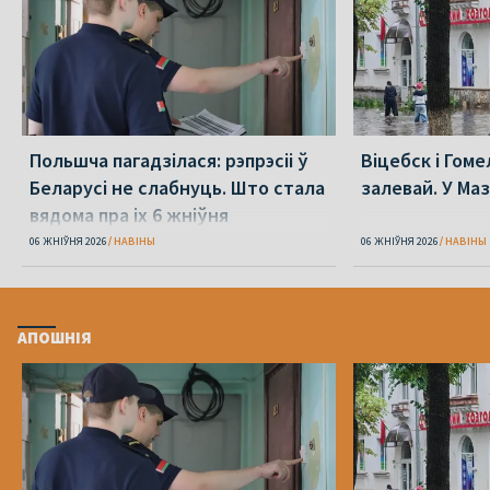
Польшча пагадзілася: рэпрэсіі ў
Віцебск і Гоме
Беларусі не слабнуць. Што стала
залевай. У Ма
вядома пра іх 6 жніўня
06 ЖНІЎНЯ 2026
НАВІНЫ
06 ЖНІЎНЯ 2026
НАВІНЫ
АПОШНІЯ