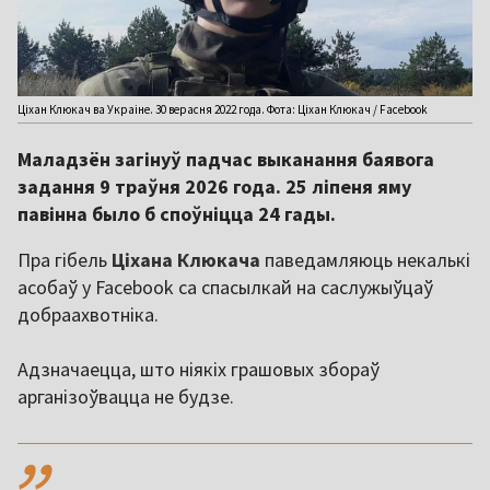
Ціхан Клюкач ва Украіне. 30 верасня 2022 года. Фота: Ціхан Клюкач / Facebook
Маладзён загінуў падчас выканання баявога
задання 9 траўня 2026 года. 25 ліпеня яму
павінна было б споўніцца 24 гады.
Пра гібель
Ціхана Клюкача
паведамляюць некалькі
асобаў у Facebook са спасылкай на саслужыўцаў
добраахвотніка.
Адзначаецца, што ніякіх грашовых збораў
арганізоўвацца не будзе.
,,