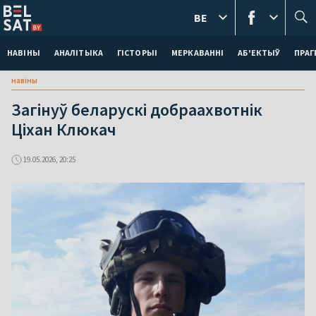
BE
НАВІНЫ
АНАЛІТЫКА
ГІСТОРЫІ
МЕРКАВАННI
АБ'ЕКТЫЎ
ПРАГ
навіны
Загінуў беларускі добраахвотнік
Ціхан Клюкач
19.05.2026, 20:25