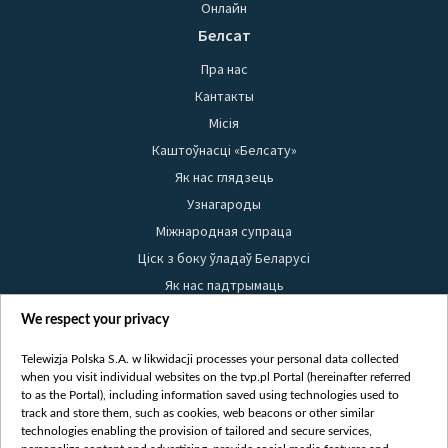
Онлайн
Белсат
Пра нас
Кантакты
Місія
Каштоўнасці «Белсату»
Як нас глядзець
Узнагароды
Міжнародная супраца
Ціск з боку ўладаў Беларусі
Як нас падтрымаць
Правілы выкарыстання матэрыялаў
We respect your privacy
Інфармацыя аб адпраўніку
Telewizja Polska S.A. w likwidacji processes your personal data collected
Бяспека
when you visit individual websites on the tvp.pl Portal (hereinafter referred
Youtube
to as the Portal), including information saved using technologies used to
track and store them, such as cookies, web beacons or other similar
Белсат news
technologies enabling the provision of tailored and secure services,