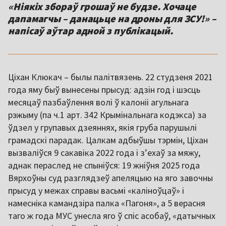
«Ніякіх збораў грошаў не будзе. Хочаце
дапамагчы – данацьце на дроны для ЗСУ!» –
напісаў аўтар адной з публікацый.
Ціхан Клюкач – былы палітвязень. 22 студзеня 2021
года яму быў вынесены прысуд: адзін год і шэсць
месяцаў пазбаўлення волі ў калоніі агульнага
рэжыму (па ч.1 арт. 342 Крымінальнага кодэкса) за
ўдзел у групавых дзеяннях, якія груба парушылі
грамадскі парадак. Цалкам адбыўшы тэрмін, Ціхан
вызваліўся 9 сакавіка 2022 года і з’ехаў за мяжу,
аднак пераслед не спыніўся: 19 жніўня 2025 года
Вярхоўны суд разглядзеў апеляцыю на яго завочны
прысуд у межах справы васьмі «каліноўцаў» і
намесніка камандзіра палка «Пагоня», а 5 верасня
таго ж года МУС унесла яго ў спіс асобаў, «датычных