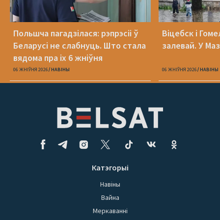
Польшча пагадзілася: рэпрэсіі ў
Віцебск і Гоме
Беларусі не слабнуць. Што стала
залевай. У Ма
вядома пра іх 6 жніўня
06 ЖНІЎНЯ 2026
НАВІНЫ
06 ЖНІЎНЯ 2026
НАВІНЫ
Катэгорыі
Навіны
Вайна
Меркаванні