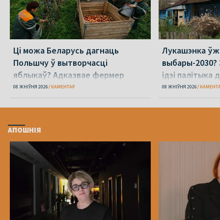
Ці можа Беларусь дагнаць
Лукашэнка ўж
Польшчу ў вытворчасці
выбары-2030? 
яблыкаў? Адказвае фермер
ідэі палітыка 
08 ЖНІЎНЯ 2026
КАМЕНТАР
08 ЖНІЎНЯ 2026
КАМЕНТ
АПОШНІЯ