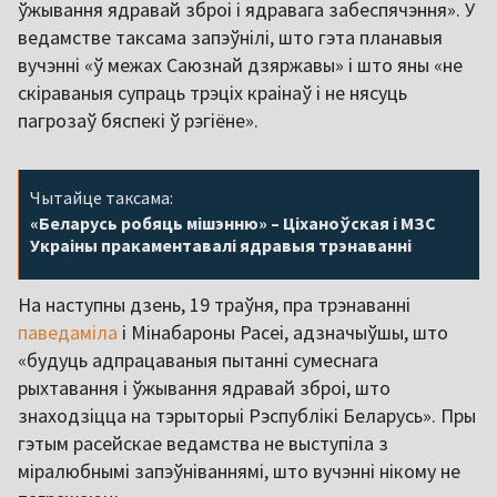
ўжывання ядравай зброі і ядравага забеспячэння». У
ведамстве таксама запэўнілі, што гэта планавыя
вучэнні «ў межах Саюзнай дзяржавы» і што яны «не
скіраваныя супраць трэціх краінаў і не нясуць
пагрозаў бяспекі ў рэгіёне».
Чытайце таксама:
«Беларусь робяць мішэнню» – Ціханоўская і МЗС
Украіны пракаментавалі ядравыя трэнаванні
На наступны дзень, 19 траўня, пра трэнаванні
паведаміла
і Мінабароны Расеі, адзначыўшы, што
«будуць адпрацаваныя пытанні сумеснага
рыхтавання і ўжывання ядравай зброі, што
знаходзіцца на тэрыторыі Рэспублікі Беларусь». Пры
гэтым расейскае ведамства не выступіла з
міралюбнымі запэўніваннямі, што вучэнні нікому не