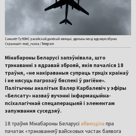
Самалёт Ту-95МС расейскай далёкай авіяцыі, здольны несці ядравую зброю.
Скрыншот: mod_russia / Telegram
Мінабароны Беларусі запэўнівала, што
трэнаванні з ядравай зброяй, якія пачаліся 18
траўня, «не накіраваныя супраць трэціх краінаў
і не нясуць пагрозаў бяспекі ў рэгіёне».
Палітычны аналітык Валер Карбалевіч у эфіры
«Белсату» назваў вучэнні інфармацыйна-
псіхалагічнай спецаперацыяй і элементам
запужвання суседзяў.
18 траўня Мінабароны Беларусі
абвесціла
пра
пачатак «трэнаванняў вайсковых частак баявога