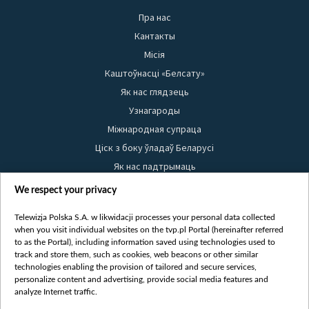
Пра нас
Кантакты
Місія
Каштоўнасці «Белсату»
Як нас глядзець
Узнагароды
Міжнародная супраца
Ціск з боку ўладаў Беларусі
Як нас падтрымаць
Правілы выкарыстання матэрыялаў
We respect your privacy
Інфармацыя аб адпраўніку
Telewizja Polska S.A. w likwidacji processes your personal data collected
Бяспека
when you visit individual websites on the tvp.pl Portal (hereinafter referred
Youtube
to as the Portal), including information saved using technologies used to
track and store them, such as cookies, web beacons or other similar
Белсат news
technologies enabling the provision of tailored and secure services,
personalize content and advertising, provide social media features and
Белсат Shorts
analyze Internet traffic.
Белсат Life