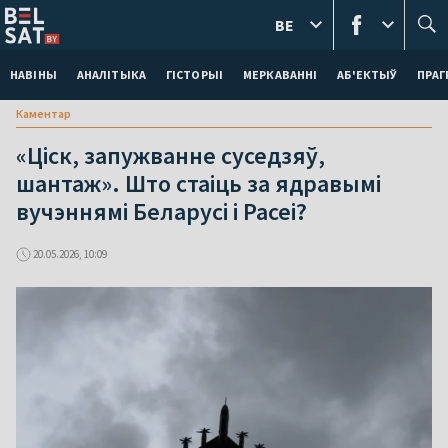
BE
НАВІНЫ
АНАЛІТЫКА
ГІСТОРЫІ
МЕРКАВАННI
АБ'ЕКТЫЎ
ПРАГ
Каментар
«Ціск, запужванне суседзяў,
шантаж». Што стаіць за ядравымі
вучэннямі Беларусі і Расеі?
20.05.2026, 10:09