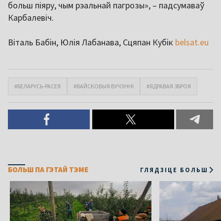
больш піяру, чым рэальнай пагрозы», – падсумаваў
Карбалевіч.
Віталь Бабін, Юлія Лабанава, Сцяпан Кубік
belsat.eu
#БЕЛАРУСЬ-РАСЕЯ
#ВАЙСКОВЫЯ ВУЧЭННІ
#ЯДРАВАЯ ЗБРОЯ
БОЛЬШ ПА ГЭТАЙ ТЭМЕ
ГЛЯДЗІЦЕ БОЛЬШ