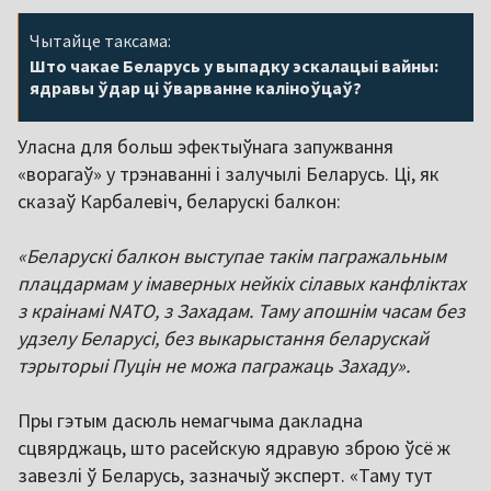
Чытайце таксама:
Што чакае Беларусь у выпадку эскалацыі вайны:
ядравы ўдар ці ўварванне каліноўцаў?
Уласна для больш эфектыўнага запужвання
«ворагаў» у трэнаванні і залучылі Беларусь. Ці, як
сказаў Карбалевіч, беларускі балкон:
«Беларускі балкон выступае такім пагражальным
плацдармам у імаверных нейкіх сілавых канфліктах
з краінамі NATO, з Захадам. Таму апошнім часам без
удзелу Беларусі, без выкарыстання беларускай
тэрыторыі Пуцін не можа пагражаць Захаду».
Пры гэтым дасюль немагчыма дакладна
сцвярджаць, што расейскую ядравую зброю ўсё ж
завезлі ў Беларусь, зазначыў эксперт. «Таму тут