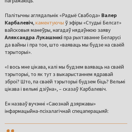
пагражаюць.
Палітычны аглядальнік «Радыё Свабода»
Валер
Карбалевіч
,
каментуючы
ў эфіры «Студыі Белсат»
вайсковыя манеўры, нагадаў нядаўнюю заяву
Аляксандра
Лукашэнкі
пра рыхтаванне Беларусі
да вайны і пра тое, што «ваяваць мы будзе на сваёй
тэрыторыі».
«І вось мне цікава, калі мы будзем ваяваць на сваёй
тэрыторыі, то як тут з выкарыстаннем ядравай
зброі? Што, па сваёй тэрыторыі будзем біць? Вельмі
цікава і вельмі дзіўна», – сказаў Карбалевіч.
Ён назваў вучэнні «Саюзнай дзяржавы»
інфармацыйна-псіхалагічнай спецаперацыяй:
,,