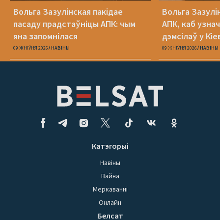
Вольга Зазулінская пакідае
Вольга Зазулі
пасаду прадстаўніцы АПК: чым
АПК, каб узнач
яна запомнілася
дэмсілаў у Кіе
Юлія Міцкевіч
09 ЖНІЎНЯ 2026
НАВІНЫ
09 ЖНІЎНЯ 2026
НАВІНЫ
Катэгорыі
Навіны
Вайна
Меркаванні
Онлайн
Белсат