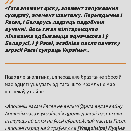
«Гэта элемент ціску, элемент запужвання
суседзяў, элемент шантажу. Перыядычна і
Расея, і Беларусь ладзяць падобныя
вучэнні. Вось гэтая мілітарысцкая
ліхаманка адбываецца адначасова і ў
Беларусі, і ў Расеі, асабліва пасля пачатку
агрэсіі Расеі супраць Украіны».
Паводле аналітыка, цяперашняе бразганне зброяй
мае адцягнуць увагу ад таго, што Крэмль не мае
поспехаў у вайне:
«Апошнім часам Расея не вельмі ўдала вядзе вайну.
Апошнім часам украінскія дроны даволі паспяхова
атакуюць аб'екты на ўсёй еўрапейскай частцы Расеі.
І апошні парад на 9 траўня для
[Уладзіміра] Пуціна