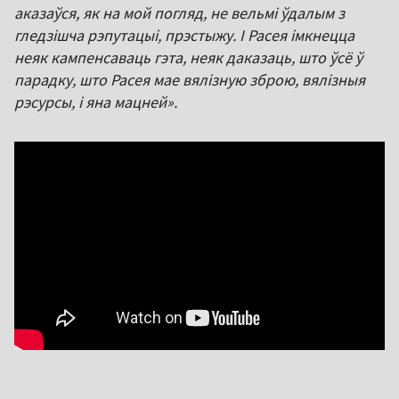
аказаўся, як на мой погляд, не вельмі ўдалым з
гледзішча рэпутацыі, прэстыжу. І Расея імкнецца
неяк кампенсаваць гэта, неяк даказаць, што ўсё ў
парадку, што Расея мае вялізную зброю, вялізныя
рэсурсы, і яна мацней».