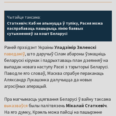
Чытайце таксама:
Статкевіч: Каб не апынуцца ў тупіку, Расея можа
паспрабаваць пашырыць лінію баявых
сутыкненняў за кошт Беларусі
Раней прэзідэнт Украіны
Уладзімір Зяленскі
паведаміў
, што даручыў Сілам абароны ўзмацніць
беларускі кірунак і падрыхтаваць план дзеянняў на
выпадак новага наступу Расеі з тэрыторыі Беларусі.
Паводле яго словаў, Масква спрабуе пераканаць
Аляксандр Лукашэнка далучыцца да новых
агрэсіўных аперацый.
Пра магчымасць уцягвання Беларусі ў вайну таксама
выказваўся
былы палітвязень
Мікалай Статкевіч
.
На яго думку, Крэмль можа пайсці на пашырэнне