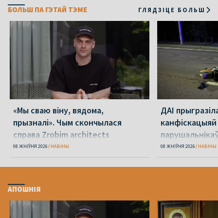
БОЛЬШ ПА ГЭТАЙ ТЭМЕ
ГЛЯДЗІЦЕ БОЛЬШ
«Мы сваю віну, вядома,
ДАІ прыгразіл
прызналі». Чым скончылася
канфіскацыяй
справа Zrobim architects
парушальніка
дронамі
08 ЖНІЎНЯ 2026
НАВІНЫ
08 ЖНІЎНЯ 2026
НАВІНЫ
АПОШНІЯ