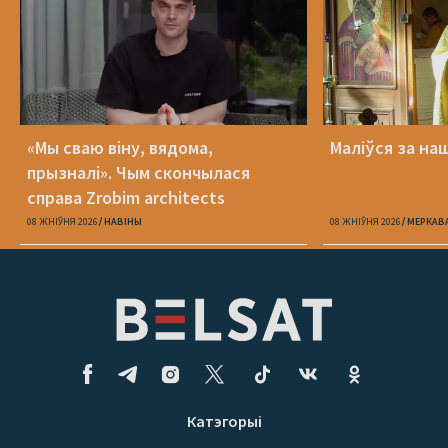
«Мы сваю віну, вядома,
Маліўся за на
прызналі». Чым скончылася
справа Zrobim architects
08 ЖНІЎНЯ 2026
НАВІНЫ
08 ЖНІЎНЯ 2026
МЕРКАВ
Катэгорыі