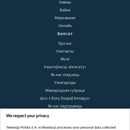
Навіны
Вайна
Меркаванні
Онлайн
Белсат
Пра нас
Кантакты
Місія
Каштоўнасці «Белсату»
Як нас глядзець
Узнагароды
Міжнародная супраца
Ціск з боку ўладаў Беларусі
Як нас падтрымаць
Правілы выкарыстання матэрыялаў
We respect your privacy
Інфармацыя аб адпраўніку
Telewizja Polska S.A. w likwidacji processes your personal data collected
Бяспека