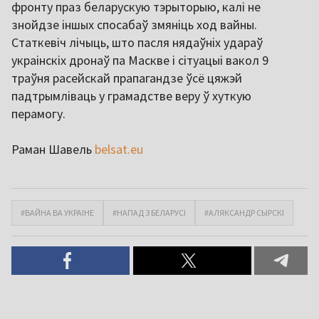
фронту праз беларускую тэрыторыю, калі не
знойдзе іншых спосабаў змяніць ход вайны.
Статкевіч лічыць, што пасля нядаўніх удараў
украінскіх дронаў па Маскве і сітуацыі вакол 9
траўня расейскай прапагандзе ўсё цяжэй
падтрымліваць у грамадстве веру ў хуткую
перамогу.
Раман Шавель
belsat.eu
#ВАЙНА ВА УКРАІНЕ
#НАПАД З БЕЛАРУСІ
#АЛЯКСАНДР СЫРСКІ