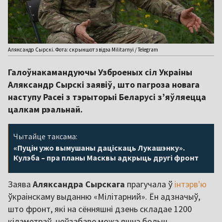
Аляксандр Сырскі. Фота: скрыншот з відэа Militarnyi / Telegram
Галоўнакамандуючы Узброеных сіл Украіны
Аляксандр Сырскі заявіў, што пагроза новага
наступу Расеі з тэрыторыі Беларусі з’яўляецца
цалкам рэальнай.
Чытайце таксама:
«Пуцін ужо вымушаны даціскаць Лукашэнку».
Кулэба – пра планы Масквы адкрыць другі фронт
Заява
Аляксандра Сырскага
прагучала ў
інтэрв'ю
ўкраінскаму выданню «Мілітарний». Ён адзначыў,
што фронт, які на сённяшні дзень складае 1200
кіламетраў, неўзабаве можа яшчэ больш