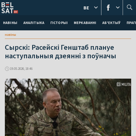
BE
НАВІНЫ
АНАЛІТЫКА
ГІСТОРЫІ
МЕРКАВАННI
АБ'ЕКТЫЎ
ПРАГ
навіны
Сырскі: Расейскі Генштаб плануе
наступальныя дзеянні з поўначы
19.05.2026, 18:46