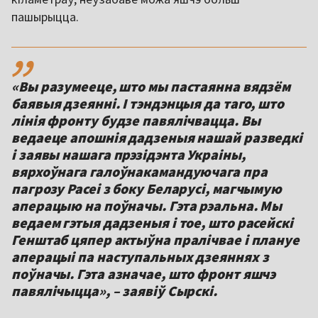
пашырыцца.
,,
«Вы разумееце, што мы пастаянна вядзём
баявыя дзеянні. І тэндэнцыя да таго, што
лінія фронту будзе павялічвацца. Вы
ведаеце апошнія дадзеныя нашай разведкі
і заявы нашага прэзідэнта Украіны,
вярхоўнага галоўнакамандуючага пра
пагрозу Расеі з боку Беларусі, магчымую
аперацыю на поўначы. Гэта рэальна. Мы
ведаем гэтыя дадзеныя і тое, што расейскі
Генштаб цяпер актыўна пралічвае і плануе
аперацыі па наступальных дзеяннях з
поўначы. Гэта азначае, што фронт яшчэ
павялічыцца», – заявіў Сырскі.