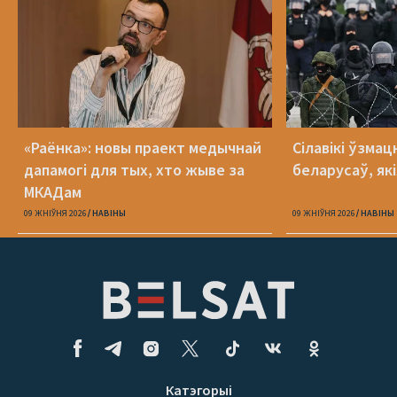
«Раёнка»: новы праект медычнай
Сілавікі ўзмац
дапамогі для тых, хто жыве за
беларусаў, як
МКАДам
09 ЖНІЎНЯ 2026
НАВІНЫ
09 ЖНІЎНЯ 2026
НАВІНЫ
Катэгорыі