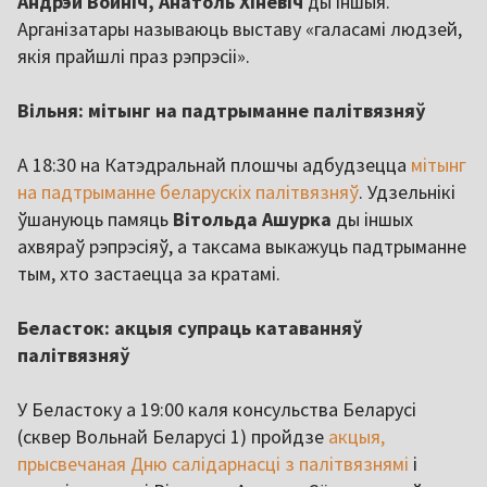
Андрэй Войніч, Анатоль Хіневіч
ды іншыя.
Арганізатары называюць выставу «галасамі людзей,
якія прайшлі праз рэпрэсіі».
Вільня: мітынг на падтрыманне палітвязняў
А 18:30 на Катэдральнай плошчы адбудзецца
мітынг
на падтрыманне беларускіх палітвязняў
. Удзельнікі
ўшануюць памяць
Вітольда Ашурка
ды іншых
ахвяраў рэпрэсіяў, а таксама выкажуць падтрыманне
тым, хто застаецца за кратамі.
Беласток: акцыя супраць катаванняў
палітвязняў
У Беластоку а 19:00 каля консульства Беларусі
(сквер Вольнай Беларусі 1) пройдзе
акцыя,
прысвечаная Дню салідарнасці з палітвязнямі
і