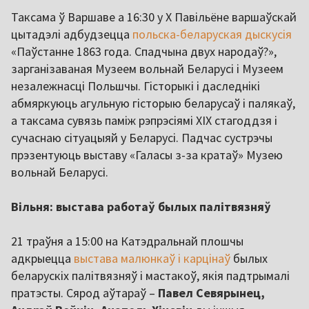
Таксама ў Варшаве а 16:30 у X Павільёне варшаўскай
цытадэлі адбудзецца
польска-беларуская дыскусія
«Паўстанне 1863 года. Спадчына двух народаў?»,
зарганізаваная Музеем вольнай Беларусі і Музеем
незалежнасці Польшчы. Гісторыкі і даследнікі
абмяркуюць агульную гісторыю беларусаў і палякаў,
а таксама сувязь паміж рэпрэсіямі XIX стагоддзя і
сучаснаю сітуацыяй у Беларусі. Падчас сустрэчы
прэзентуюць выставу «Галасы з-за кратаў» Музею
вольнай Беларусі.
Вільня: выстава работаў былых палітвязняў
21 траўня а 15:00 на Катэдральнай плошчы
адкрыецца
выстава малюнкаў і карцінаў
былых
беларускіх палітвязняў і мастакоў, якія падтрымалі
пратэсты. Сярод аўтараў –
Павел Севярынец,