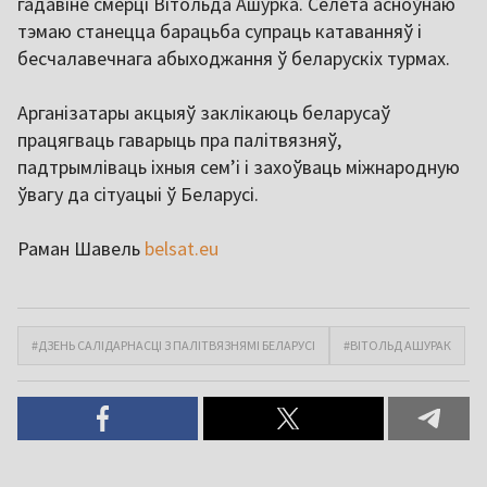
гадавіне смерці Вітольда Ашурка. Сёлета асноўнаю
тэмаю станецца барацьба супраць катаванняў і
бесчалавечнага абыходжання ў беларускіх турмах.
Арганізатары акцыяў заклікаюць беларусаў
працягваць гаварыць пра палітвязняў,
падтрымліваць іхныя сем’і і захоўваць міжнародную
ўвагу да сітуацыі ў Беларусі.
Раман Шавель
belsat.eu
#ДЗЕНЬ САЛІДАРНАСЦІ З ПАЛІТВЯЗНЯМІ БЕЛАРУСІ
#ВІТОЛЬД АШУРАК