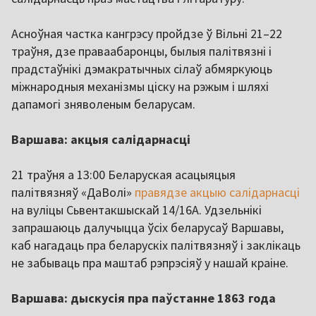
Асноўная частка кангрэсу пройдзе ў Вільні 21–22
траўня, дзе праваабаронцы, былыя палітвязні і
прадстаўнікі дэмакратычных сілаў абмяркуюць
міжнародныя механізмы ціску на рэжым і шляхі
дапамогі зняволеным беларусам.
Варшава: акцыя салідарнасці
21 траўня а 13:00 Беларуская асацыяцыя
палітвязняў «ДаВолі»
правядзе акцыю салідарнасці
на вуліцы Сьвентакшыскай 14/16A. Удзельнікі
запрашаюць далучыцца ўсіх беларусаў Варшавы,
каб нагадаць пра беларускіх палітвязняў і заклікаць
не забываць пра маштаб рэпрэсіяў у нашай краіне.
Варшава: дыскусія пра паўстанне 1863 года