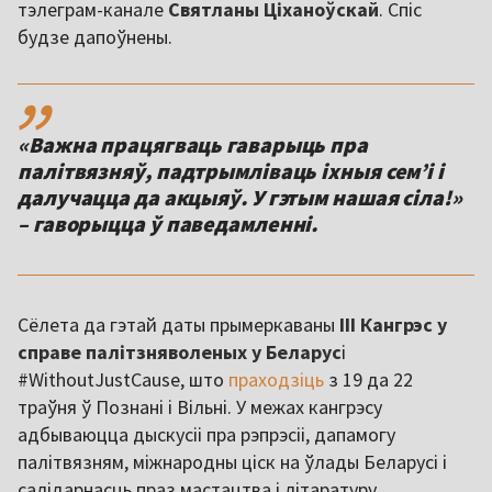
тэлеграм-канале
Святланы Ціханоўскай
. Спіс
будзе дапоўнены.
,,
«Важна працягваць гаварыць пра
палітвязняў, падтрымліваць іхныя сем’і і
далучацца да акцыяў. У гэтым нашая сіла!»
– гаворыцца ў паведамленні.
Сёлета да гэтай даты прымеркаваны
ІІІ Кангрэс у
справе палітзняволеных у Беларус
і
#WithoutJustCause, што
праходзіць
з 19 да 22
траўня ў Познані і Вільні. У межах кангрэсу
адбываюцца дыскусіі пра рэпрэсіі, дапамогу
палітвязням, міжнародны ціск на ўлады Беларусі і
салідарнасць праз мастацтва і літаратуру.