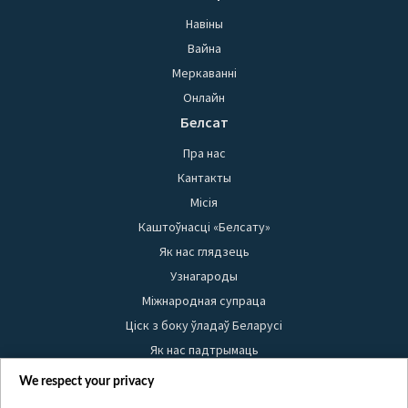
Навіны
Вайна
Меркаванні
Онлайн
Белсат
Пра нас
Кантакты
Місія
Каштоўнасці «Белсату»
Як нас глядзець
Узнагароды
Міжнародная супраца
Ціск з боку ўладаў Беларусі
Як нас падтрымаць
Правілы выкарыстання матэрыялаў
We respect your privacy
Інфармацыя аб адпраўніку