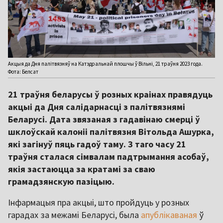
Акцыя да Дня палітвязняў на Катэдральнай плошчы ў Вільні, 21 траўня 2023 года.
Фота: Белсат
21 траўня беларусы ў розных краінах правядуць
акцыі да Дня салідарнасці з палітвязнямі
Беларусі. Дата звязаная з гадавінаю смерці ў
шклоўскай калоніі палітвязня Вітольда Ашурка,
які загінуў пяць гадоў таму. З таго часу 21
траўня сталася сімвалам падтрымання асобаў,
якія застаюцца за кратамі за сваю
грамадзянскую пазіцыю.
Інфармацыя пра акцыі, што пройдуць у розных
гарадах за межамі Беларусі, была
апублікаваная
ў