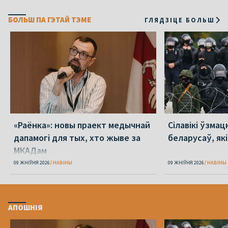
БОЛЬШ ПА ГЭТАЙ ТЭМЕ
ГЛЯДЗІЦЕ БОЛЬШ
«Раёнка»: новы праект медычнай
Сілавікі ўзмац
дапамогі для тых, хто жыве за
беларусаў, як
МКАДам
09 ЖНІЎНЯ 2026
НАВІНЫ
09 ЖНІЎНЯ 2026
НАВІНЫ
АПОШНІЯ