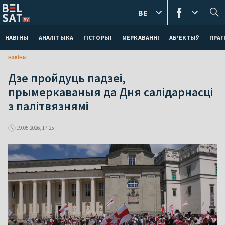
BE
НАВІНЫ
АНАЛІТЫКА
ГІСТОРЫІ
МЕРКАВАННI
АБ'ЕКТЫЎ
ПРАГ
навіны
Дзе пройдуць падзеі,
прымеркаваныя да Дня салідарнасці
з палітвязнямі
19.05.2026, 17:25