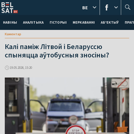
BE
НАВІНЫ
АНАЛІТЫКА
ГІСТОРЫІ
МЕРКАВАННI
АБ'ЕКТЫЎ
ПРАГ
Каментар
Калі паміж Літвой і Беларуссю
спыняцца аўтобусныя зносіны?
19.05.2026, 15:20