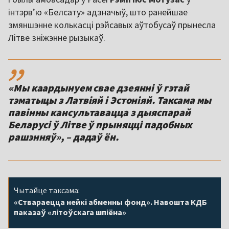
інтэрв’ю «Белсату» адзначыў, што ранейшае
змяншэнне колькасці рэйсавых аўтобусаў прынесла
Літве зніжэнне рызыкаў.
,,
«Мы каардынуем свае дзеянні ў гэтай
тэматыцы з Латвіяй і Эстоніяй. Таксама мы
павінны кансультавацца з дыяспарай
Беларусі ў Літве ў прыняцці падобных
Чытайце таксама:
«Ствараецца нейкі абменны фонд». Навошта КДБ
паказаў «літоўскага шпіёна»