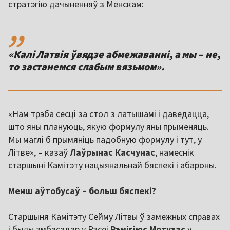
стратэгію дачыненняў з Менскам:
,,
«Калі Латвія ўвядзе абмежаванні, а мы – не,
«Нам трэба сесці за стол з латышамі і даведацца,
што яны плануюць, якую формулу яны прыменяць.
Мы маглі б прымяніць падобную формулу і тут, у
Літве», – казаў
Лаўрынас Касчунас
, намеснік
старшыні Камітэту нацыянальнай бяспекі і абароны.
Менш аўтобусаў – больш бяспекі?
Старшыня Камітэту Сейму Літвы ў замежных справах
і былы амбасадар у Расеі
Рэмігіюс Мотузас
у