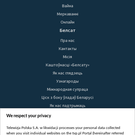
Вайна
Меркаванні
Онлайн
Белсат
Пра нас
Кантакты
Місія
Каштоўнасці «Белсату»
Як нас глядзець
Узнагароды
Міжнародная супраца
Ціск з боку ўладаў Беларусі
Як нас падтрымаць
Правілы выкарыстання матэрыялаў
We respect your privacy
Інфармацыя аб адпраўніку
Telewizja Polska S.A. w likwidacji processes your personal data collected
Бяспека
when you visit individual websites on the tvp.pl Portal (hereinafter referred