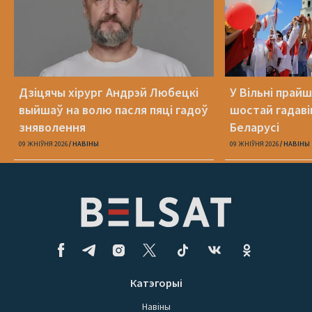
Дзіцячы хірург Андрэй Любецкі
У Вільні прай
выйшаў на волю пасля пяці гадоў
шостай гадаві
зняволення
Беларусі
09 ЖНІЎНЯ 2026
НАВІНЫ
09 ЖНІЎНЯ 2026
НАВІНЫ
Катэгорыі
Навіны