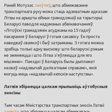
Раней Мотузас
заяўляў
, што абмежаванне
транспартнага руху можа стаць адэкватным адказам
Літвы на арышты ейных грамадзянаў на тэрыторыі
Беларусі паводле надуманых абвінавачанняў:
«Літоўскі грамадзянін асуджаны на 15 гадоў
пакарання ў Беларусі ў гэтым сакавіку. Ён проста
наведваў сваякоў і быў затрыманы. З гэтага можна
зрабіць толькі адну выснову: што беларускі рэжым
не змяняецца і што Літва з'яўляецца для яго
мішэнню». Паездкі ў Беларусь былы дыпламат
назваў «надзвычай далікатнымі справамі», якія
могуць мець «надзвычай кепскія наступствы».
Латвія збіраецца цалкам прыпыніць аўтобусныя
зносіны
Тым часам Міністэрства транспартных зносін Латвіі
заявіла
, што збіраецца цалкам абмежаваць