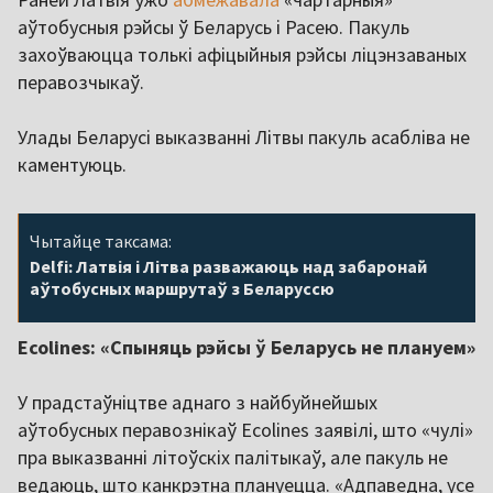
аўтобусныя рэйсы ў Беларусь і Расею. Пакуль
захоўваюцца толькі афіцыйныя рэйсы ліцэнзаваных
перавозчыкаў.
Улады Беларусі выказванні Літвы пакуль асабліва не
каментуюць.
Чытайце таксама:
Delfi: Латвія і Літва разважаюць над забаронай
аўтобусных маршрутаў з Беларуссю
Ecolines: «Спыняць рэйсы ў Беларусь не плануем»
У прадстаўніцтве аднаго з найбуйнейшых
аўтобусных перавознікаў Ecolines заявілі, што «чулі»
пра выказванні літоўскіх палітыкаў, але пакуль не
ведаюць, што канкрэтна плануецца. «Адпаведна, усе