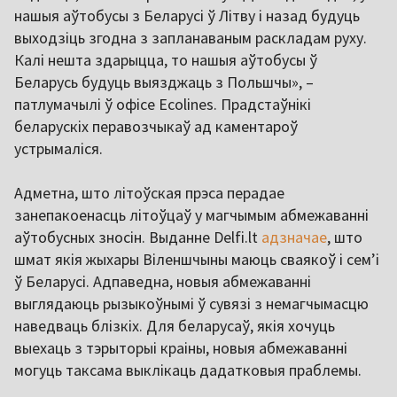
нашыя аўтобусы з Беларусі ў Літву і назад будуць
выходзіць згодна з запланаваным раскладам руху.
Калі нешта здарыцца, то нашыя аўтобусы ў
Беларусь будуць выязджаць з Польшчы», –
патлумачылі ў офісе Ecolines. Прадстаўнікі
беларускіх перавозчыкаў ад каментароў
устрымаліся.
Адметна, што літоўская прэса перадае
занепакоенасць літоўцаў у магчымым абмежаванні
аўтобусных зносін. Выданне Delfi.lt
адзначае
, што
шмат якія жыхары Віленшчыны маюць сваякоў і сем’і
ў Беларусі. Адпаведна, новыя абмежаванні
выглядаюць рызыкоўнымі ў сувязі з немагчымасцю
наведваць блізкіх. Для беларусаў, якія хочуць
выехаць з тэрыторыі краіны, новыя абмежаванні
могуць таксама выклікаць дадатковыя праблемы.