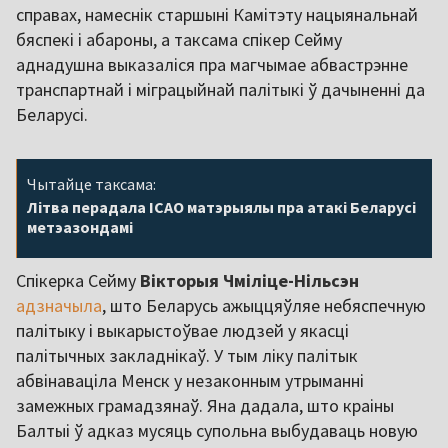
справах, намеснік старшыні Камітэту нацыянальнай
бяспекі і абароны, а таксама спікер Сейму
аднадушна выказаліся пра магчымае абвастрэнне
транспартнай і міграцыйнай палітыкі ў дачыненні да
Беларусі.
Чытайце таксама:
Літва перадала ICAO матэрыялы пра атакі Беларусі
метэазондамі
Спікерка Сейму
Вікторыя Чміліце-Нільсэн
адзначыла
, што Беларусь ажыццяўляе небяспечную
палітыку і выкарыстоўвае людзей у якасці
палітычных закладнікаў. У тым ліку палітык
абвінаваціла Менск у незаконным утрыманні
замежных грамадзянаў. Яна дадала, што краіны
Балтыі ў адказ мусяць супольна выбудаваць новую