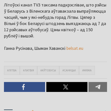
Літоўскі канал TV3 таксама падкрэслівае, што рэйсы
ў Беларусь з Віленскага аўтавакзала выпраўляюцца
часцей, чым у які-небудзь горад Літвы. Цяпер з
Вільні ў бок Беларусі штодзень выязджаюць ад 7 да
12 рэйсавых аўтобусаў. Цэны квіткоў – ад 150
рублёў і вышэй.
Ганна Русінава, Шыман Хаванскі
belsat.eu
#ЛІТВА
#ЛАТВІЯ
#АЎТОБУСЫ
#САНКЦЫІ
#МЯЖА