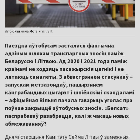
Літоўская мяжа. Фота: vrm.lrv.lt
Паездка аўтобусам засталася фактычна
адзіным шляхам транспартных зносін паміж
Беларуссю і Літвою. Ад 2020 і 2021 года паміж
краінамі не ходзяць пасажырскія цягнікі і не
лятаюць самалёты. З абвастрэннем стасункаў –
запускам метэазондаў, пашырэннем
кантрабандных цыгарэт і шпіёнскімі скандаламі
– афіцыйная Вільня пачала гаварыць уголас пра
поўнае закрыццё аўтобусных зносін. «Белсат»
паспрабаваў разабрацца, калі ж чакаць новых
абмежаванняў?
Днямі старшыня Камітэту Сейма Літвы ў замежных