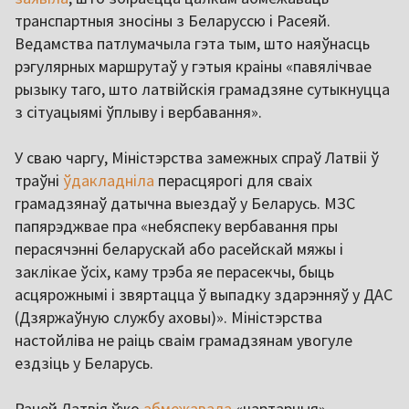
транспартныя зносіны з Беларуссю і Расеяй.
Ведамства патлумачыла гэта тым, што наяўнасць
рэгулярных маршрутаў у гэтыя краіны «павялічвае
рызыку таго, што латвійскія грамадзяне сутыкнуцца
з сітуацыямі ўплыву і вербавання».
У сваю чаргу, Міністэрства замежных спраў Латвіі ў
траўні
ўдакладніла
перасцярогі для сваіх
грамадзянаў датычна выездаў у Беларусь. МЗС
папярэджвае пра «небяспеку вербавання пры
перасячэнні беларускай або расейскай мяжы і
заклікае ўсіх, каму трэба яе перасекчы, быць
асцярожнымі і звяртацца ў выпадку здарэнняў у ДАС
(Дзяржаўную службу аховы)». Міністэрства
настойліва не раіць сваім грамадзянам увогуле
ездзіць у Беларусь.
Раней Латвія ўжо
абмежавала
«чартарныя»