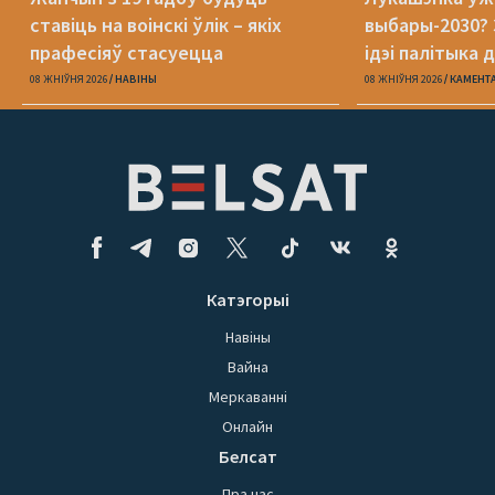
ставіць на воінскі ўлік – якіх
выбары-2030? 
прафесіяў стасуецца
ідэі палітыка 
08 ЖНІЎНЯ 2026
НАВІНЫ
08 ЖНІЎНЯ 2026
КАМЕНТ
Катэгорыі
Навіны
Вайна
Меркаванні
Онлайн
Белсат
Пра нас