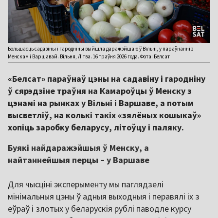
Большасць садавіны і гародніны выйшла даражэйшаю ў Вільні, у параўнанні з
Менскам і Варшавай. Вільня, Літва. 16 траўня 2026 года. Фота: Белсат
«Белсат» параўнаў цэны на садавіну і гародніну
ў сярэдзіне траўня на Камароўцы ў Менску з
цэнамі на рынках у Вільні і Варшаве, а потым
высветліў, на колькі такіх «зялёных кошыкаў»
хопіць заробку беларусу, літоўцу і паляку.
Буякі найдаражэйшыя ў Менску, а
найтаннейшыя перцы – у Варшаве
Для чысціні эксперыменту мы паглядзелі
мінімальныя цэны ў адныя выходныя і перавялі іх з
еўраў і злотых у беларускія рублі паводле курсу