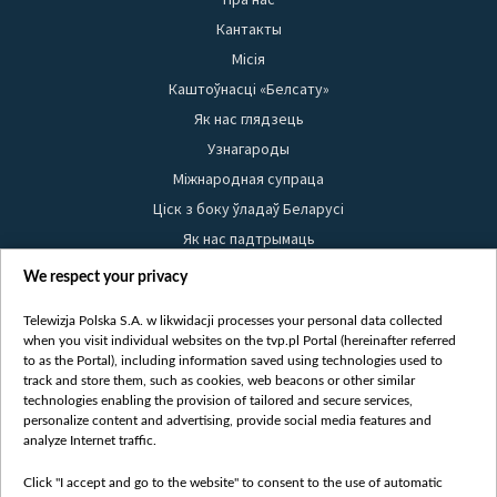
Кантакты
Місія
Каштоўнасці «Белсату»
Як нас глядзець
Узнагароды
Міжнародная супраца
Ціск з боку ўладаў Беларусі
Як нас падтрымаць
Правілы выкарыстання матэрыялаў
We respect your privacy
Інфармацыя аб адпраўніку
Telewizja Polska S.A. w likwidacji processes your personal data collected
Бяспека
when you visit individual websites on the tvp.pl Portal (hereinafter referred
Youtube
to as the Portal), including information saved using technologies used to
track and store them, such as cookies, web beacons or other similar
Белсат news
technologies enabling the provision of tailored and secure services,
personalize content and advertising, provide social media features and
Белсат Shorts
analyze Internet traffic.
Белсат Life
Жэстачайшы мульт
Click "I accept and go to the website" to consent to the use of automatic