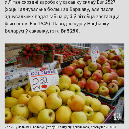
У Літве сярэдні заробак у сакавіку склаў Eur 2527
(хоць і адчувальна больш за Варшаву, але пасля
адчувальных падаткаў на рукі ў літоўца застаецца
ўсяго каля Eur 1545). Паводле курсу Нацбанку
Беларусі ў сакавіку, гэта
Br 5256.
Яблыкі ў Польшчы і Беларусі ў траўні каштуюць аднолькава, а вось у Вільні яны