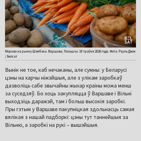
Морква на рынку Шэмбэка. Варшава, Польшча. 18 траўня 2026 года. Фота: Рауль Дзюк
/ Белсат
Вынік не тое, каб нечаканы, але сумны: у Беларусі
цэны на харчы ніжэйшыя, але з улікам заробкаў
дазволіць сабе звычайны жыхар краіны можа менш
за суседзяў. Бо хоць закупляцца ў Варшаве і Вільні
выходзіць даражэй, там і больш высокія заробкі.
Пры гэтым у Варшаве пакупніцкая здольнасць самая
вялікая з нашай падборкі: цэны тут таннейшыя за
Вільню, а заробкі на рукі – вышэйшыя.