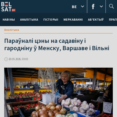
BE
НАВІНЫ
АНАЛІТЫКА
ГІСТОРЫІ
МЕРКАВАННI
АБ'ЕКТЫЎ
ПРАГ
Аналітыка
Параўналі цэны на садавіну і
гародніну ў Менску, Варшаве і Вільні
20.05.2026, 03:03