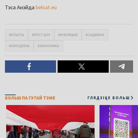
Тэса Анэйда
belsat.eu
#КОШТЫ
#РОСТ ЦЭН
#ІНФЛЯЦЫЯ
#САДАВІНА
#ГАРОДНІНА
#ЭКАНОМІКА
БОЛЬШ ПА ГЭТАЙ ТЭМЕ
ГЛЯДЗІЦЕ БОЛЬШ