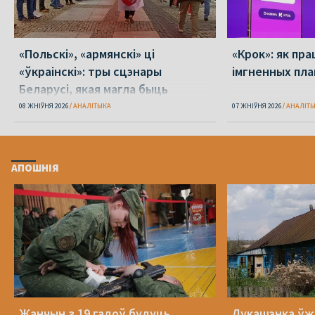
«Польскі», «армянскі» ці
«Крок»: як пра
«ўкраінскі»: тры сцэнары
імгненных пла
Беларусі, якая магла быць
08 ЖНІЎНЯ 2026
АНАЛІТЫКА
07 ЖНІЎНЯ 2026
АНАЛІТ
АПОШНІЯ
Жанчын з 19 гадоў будуць
Лукашэнка ўж