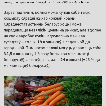
амаль утрая даражэйшыя. Вільня, Літва. 16 траўня 2026 года. Фота: Белсат
Зараз падлічым, колькі можа купіць сабе такіх
кошыкаў сярэдні жыхар кожнай краіны.
Сярэднестатыстычны беларус хоць і можа
парадавацца невялікім цэнам на рынках, але здолее
на свой заробак купіць адчувальна менш за
суседзяў – толькі
19 кошыкаў
з садавіной да
гароднінай. Тым часам палякі могуць дазволіць сабе
34,5 кошыка
(у 1,8 разу больш за магчымасці
беларусаў), а літоўцы – амаль
24 кошыкі
(+26 % да
магчымасцяў беларусаў).