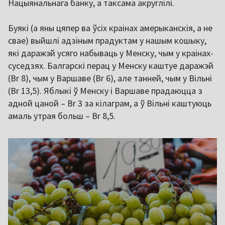
Нацыянальнага банку, а таксама акруглілі.
Буякі (а яны цяпер ва ўсіх краінах амерыканскія, а не
свае) выйшлі адзіным прадуктам у нашым кошыку,
які даражэй усяго набываць у Менску, чым у краінах-
суседзях. Балгарскі перац у Менску каштуе даражэй
(Br 8), чым у Варшаве (Br 6), але танней, чым у Вільні
(Br 13,5). Яблыкі ў Менску і Варшаве прадаюцца з
адной цаной – Br 3 за кілаграм, а ў Вільні каштуюць
амаль утрая больш – Br 8,5.