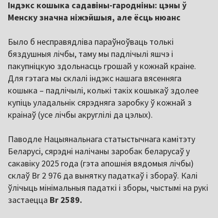
Індэкс кошыка садавіны-гародніны: цэны ў
Менску значна ніжэйшыя, але ёсць нюанс
Было б несправядліва параўноўваць толькі
бяздушныя лічбы, таму мы падлічылі яшчэ і
пакупніцкую здольнасць грошай у кожнай краіне.
Для гэтага мы склалі індэкс нашага вясенняга
кошыка – падлічылі, колькі такіх кошыкаў здолее
купіць уладальнік сярэдняга заробку ў кожнай з
краінаў (усе лічбы акруглілі да цэлых).
Паводле Нацыянальнага статыстычнага камітэту
Беларусі, сярэдні налічаны заробак беларусаў у
сакавіку 2025 года (гэта апошнія вядомыя лічбы)
склаў Br 2 976 да вынятку падаткаў і збораў. Калі
ўлічыць мінімальныя падаткі і зборы, чыстымі на рукі
застаецца
Br 2589.