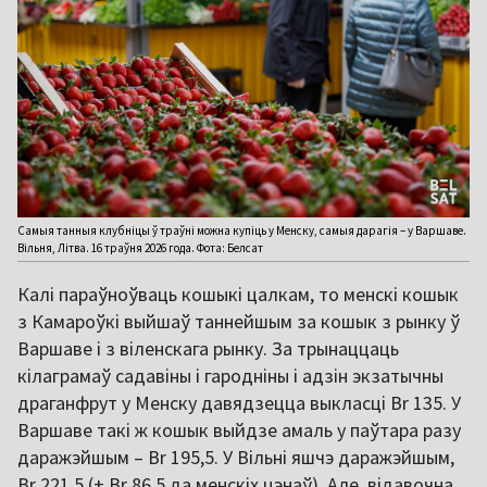
Самыя танныя клубніцы ў траўні можна купіць у Менску, самыя дарагія – у Варшаве.
Вільня, Літва. 16 траўня 2026 года. Фота: Белсат
Калі параўноўваць кошыкі цалкам, то менскі кошык
з Камароўкі выйшаў таннейшым за кошык з рынку ў
Варшаве і з віленскага рынку. За трынаццаць
кілаграмаў садавіны і гародніны і адзін экзатычны
драганфрут у Менску давядзецца выкласці Br 135. У
Варшаве такі ж кошык выйдзе амаль у паўтара разу
даражэйшым – Br 195,5. У Вільні яшчэ даражэйшым,
Br 221,5 (+ Br 86,5 да менскіх цэнаў). Але, відавочна,