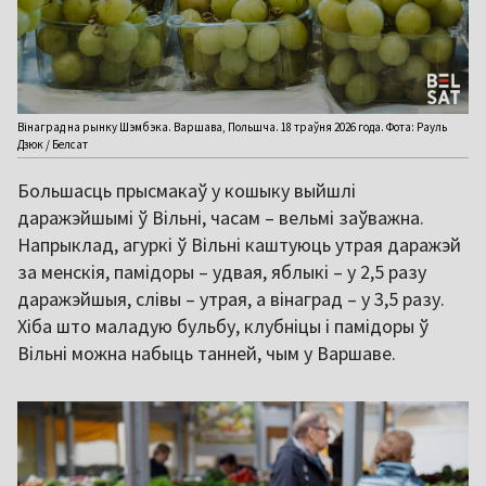
Вінаград на рынку Шэмбэка. Варшава, Польшча. 18 траўня 2026 года. Фота: Рауль
Дзюк / Белсат
Большасць прысмакаў у кошыку выйшлі
даражэйшымі ў Вільні, часам – вельмі заўважна.
Напрыклад, агуркі ў Вільні каштуюць утрая даражэй
за менскія, памідоры – удвая, яблыкі – у 2,5 разу
даражэйшыя, слівы – утрая, а вінаград – у 3,5 разу.
Хіба што маладую бульбу, клубніцы і памідоры ў
Вільні можна набыць танней, чым у Варшаве.