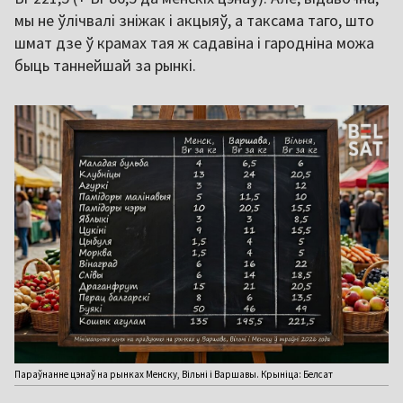
мы не ўлічвалі зніжак і акцыяў, а таксама таго, што
шмат дзе ў крамах тая ж садавіна і гародніна можа
быць таннейшай за рынкі.
Параўнанне цэнаў на рынках Менску, Вільні і Варшавы. Крыніца: Белсат