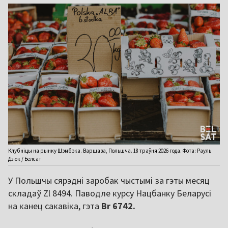
Клубніцы на рынку Шэмбэка. Варшава, Польшча. 18 траўня 2026 года. Фота: Рауль
Дзюк / Белсат
У Польшчы сярэдні заробак чыстымі за гэты месяц
складаў Zl 8494. Паводле курсу Нацбанку Беларусі
на канец сакавіка, гэта
Br 6742.