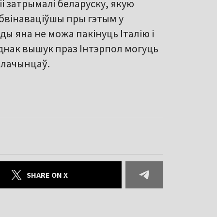
іі затрымалі беларуску, якую
абвінаваціўшы пры гэтым у
ы яна не можа пакінуць Італію і
днак вышук праз Інтэрпол могуць
злачынцаў.
SHARE ON X