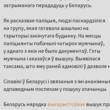
затрыманага перададуць у Беларусь.
Як расказвае паліцыя, людзі паскардзіліся
на групу, якая гатавала шашлыкі на
тэрыторыі закінутага будынку. На месцы
паліцыянты пабачылі чатырох мужчынаў,
у аднаго з якіх не было дакументаў. Гэты
мужчына і аказаўся ў вышуку. Выявілася
таксама, што яму раней адмовілі ў дазволе
Сілавікі ў Беларусі і звязаныя з імі ананімн
адпаведным поспехам у пошуку злачынцы.
Беларусь нярэдка
выкарыстоўвае
вышук пра