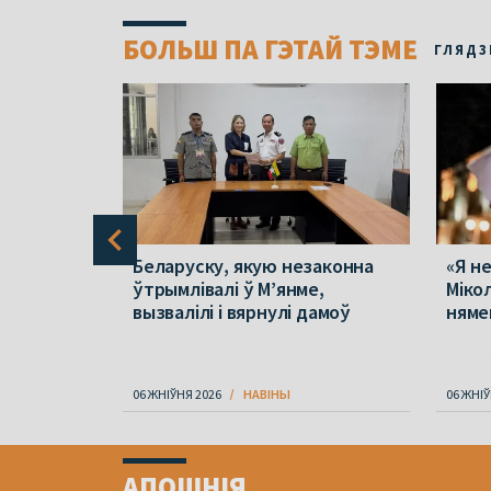
БОЛЬШ ПА ГЭТАЙ ТЭМЕ
ГЛЯДЗ
ь у
Беларуску, якую незаконна
«Я н
нейшым за
ўтрымлівалі ў М’янме,
Міко
 6 жніўня
вызвалілі і вярнулі дамоў
няме
06 ЖНІЎНЯ 2026
НАВІНЫ
06 ЖНІЎ
Item
1
АПОШНІЯ
of