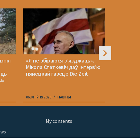
энкі
«Я не збіраюся з’язджаць».
У Варшаве
Мікола Статкевіч даў інтэрв’ю
банкамату
юць
нямецкай газеце Die Zeit
мужчын
ы»
06 ЖНІЎНЯ 2026
НАВІНЫ
06 ЖНІЎНЯ 202
My consents
ews
orts