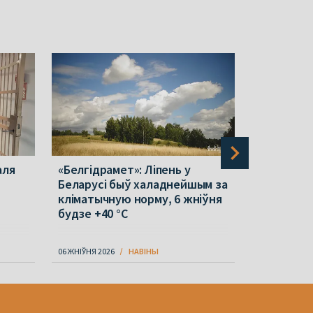
аля
«Белгідрамет»: Ліпень у
Беларуск
Беларусі быў халаднейшым за
ўтрымліва
кліматычную норму, 6 жніўня
вызвалілі
будзе +40 °С
06 ЖНІЎНЯ 2026
НАВІНЫ
06 ЖНІЎНЯ 202