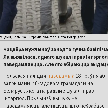
Гдыні, Польшча. 18 траўня 2026 года. Фота: Policja.gov.pl
Чацвёра мужчынаў занадта гучна бавілі ча
Як выявілася, аднаго шукалі праз Інтэрпол
паведамляецца. Але яго збіраюцца выдаць
Польская паліцыя
паведаміла
18 траўня аб
затрыманні 46-гадовага грамадзяніна
Беларусі, якога на радзіме шукалі праз
Інтэрпол. Прычынаў вышуку не
паведамляюць, але пішуць, што неўзабаве