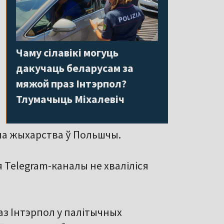
Чаму сілавікі могуць
дакучаць беларусам за
мяжой праз Інтэрпол?
Тлумачыць Міхалевіч
 на жыхарства ў Польшчы.
ыя Telegram-каналы не хваліліся
з Інтэрпол у палітычных