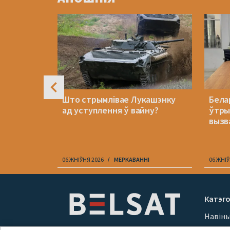
4
кам
Што стрымлівае Лукашэнку
Бела
ад уступлення ў вайну?
ўтры
вызва
I
06 ЖНІЎНЯ 2026
МЕРКАВАННI
06 ЖНІЎ
Item
1
Катэго
of
Навін
10
Вайна