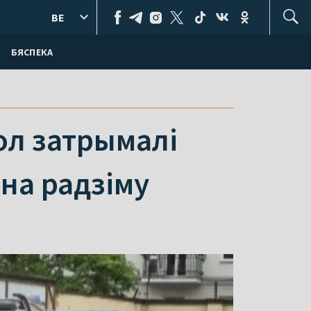
BE
БЯСПЕКА
ол затрымалі
на радзіму