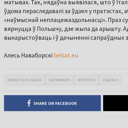
матывах. Так, нядаўна выявілася, што ў Італ
ўдома пераследавалі за ўдзел у пратэстах, 
«наўмыснай неплацежаздольнасці». Праз суд
вярнуцца ў Польшчу, дзе жыла да арышту. А
выкарыстоўваць і ў дачыненні сапраўдных 
Алесь Наваборскі
belsat.eu
#БЕЛАРУСЬ-ПОЛЬШЧА
#ЗАТРЫМАННІ
#ІНТЭРПОЛ
#ГДАНЬСК
SHARE ON FACEBOOK