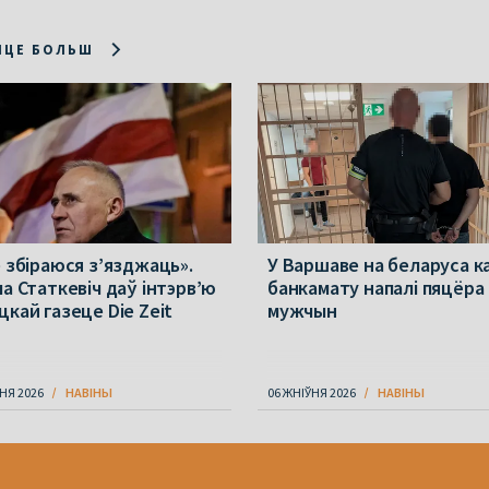
ІЦЕ БОЛЬШ
е збіраюся з’язджаць».
У Варшаве на беларуса к
ла Статкевіч даў інтэрв’ю
банкамату напалі пяцёра
цкай газеце Die Zeit
мужчын
НЯ 2026
НАВІНЫ
06 ЖНІЎНЯ 2026
НАВІНЫ