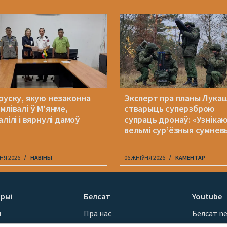
руску, якую незаконна
Эксперт пра планы Лукаш
млівалі ў М’янме,
стварыць суперзброю
лілі і вярнулі дамоў
супраць дронаў: «Узніка
вельмі сур’ёзныя сумнев
НЯ 2026
НАВІНЫ
06 ЖНІЎНЯ 2026
КАМЕНТАР
рыі
Белсат
Youtube
ы
Пра нас
Белсат n
Кантакты
Белсат Sh