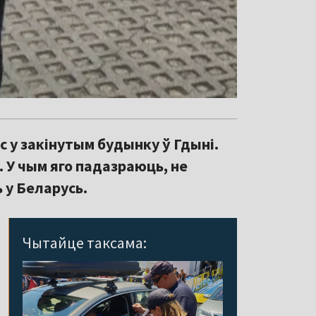
с у закінутым будынку ў Гдыні.
. У чым яго падазраюць, не
 у Беларусь.
Чытайце таксама: