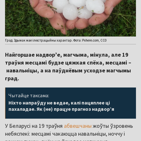
Град. Здымак мае ілюстрацыйны характар. Фота: Pxhere.com, CC0
Найгоршае надвор’е, магчыма, мінула, але 19
траўня месцамі будзе цяжкая спёка, месцамі –
навальніцы, а на паўднёвым усходзе магчымы
град.
Чытайце таксама:
Ніхто напраўду не ведае, калі пацяплее ці
пахаладае. Як (не) працуе прагноз надвор’я
У Беларусі на 19 траўня
абвешчаны
жоўты ўзровень
небяспекі: месцамі чакаюцца навальніцы, ноччу і