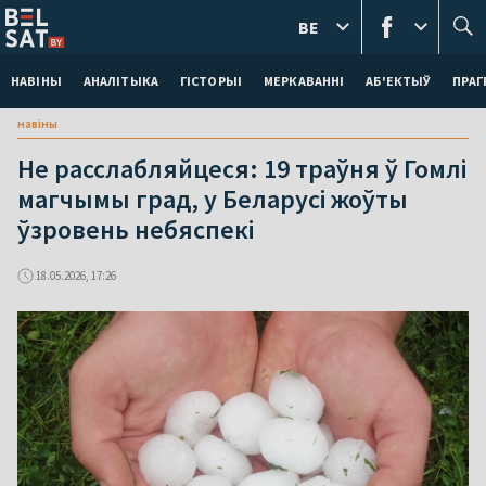
BE
НАВІНЫ
АНАЛІТЫКА
ГІСТОРЫІ
МЕРКАВАННI
АБ'ЕКТЫЎ
ПРАГ
навіны
Не расслабляйцеся: 19 траўня ў Гомлі
магчымы град, у Беларусі жоўты
ўзровень небяспекі
18.05.2026, 17:26