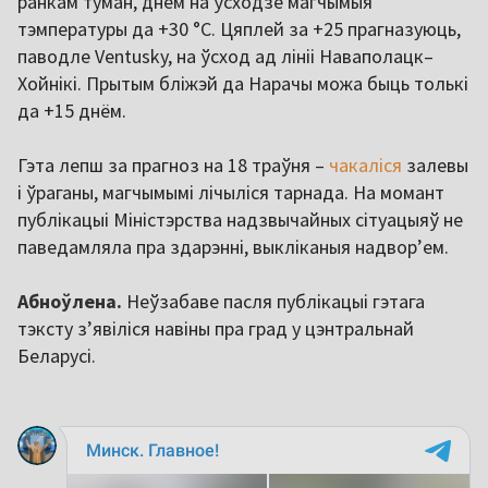
ранкам туман, днём на ўсходзе магчымыя
тэмпературы да +30 ­°C. Цяплей за +25 прагназуюць,
паводле Ventusky, на ўсход ад лініі Наваполацк–
Хойнікі. Прытым бліжэй да Нарачы можа быць толькі
да +15 днём.
Гэта лепш за прагноз на 18 траўня –
чакаліся
залевы
і ўраганы, магчымымі лічыліся тарнада. На момант
публікацыі Міністэрства надзвычайных сітуацыяў не
паведамляла пра здарэнні, выкліканыя надвор’ем.
Абноўлена.
Неўзабаве пасля публікацыі гэтага
тэксту з’явіліся навіны пра град у цэнтральнай
Беларусі.