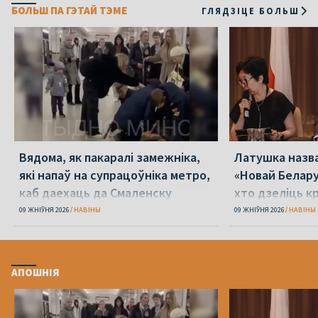
БОЛЬШ ПА ГЭТАЙ ТЭМЕ
ГЛЯДЗІЦЕ БОЛЬШ
Вядома, як пакаралі замежніка,
Латушка назва
які напаў на супрацоўніка метро,
«Новай Белару
каб даехаць да Смаленску
хто дзеліць к
09 ЖНІЎНЯ 2026
НАВІНЫ
09 ЖНІЎНЯ 2026
НАВІНЫ
АПОШНІЯ