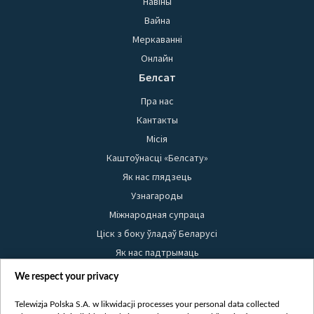
Навіны
Вайна
Меркаванні
Онлайн
Белсат
Пра нас
Кантакты
Місія
Каштоўнасці «Белсату»
Як нас глядзець
Узнагароды
Міжнародная супраца
Ціск з боку ўладаў Беларусі
Як нас падтрымаць
Правілы выкарыстання матэрыялаў
We respect your privacy
Інфармацыя аб адпраўніку
Telewizja Polska S.A. w likwidacji processes your personal data collected
Бяспека