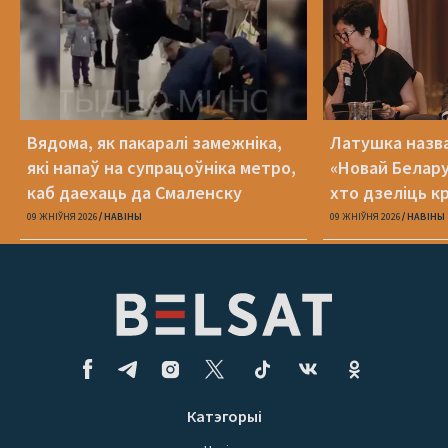
Вядома, як пакаралі замежніка,
Латушка назва
які напаў на супрацоўніка метро,
«Новай Белару
каб даехаць да Смаленску
хто дзеліць к
09 ЖНІЎНЯ 2026
НАВІНЫ
09 ЖНІЎНЯ 2026
НАВІНЫ
Катэгорыі