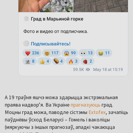
А 19 траўня яшчэ можа здарыцца экстрэмальная
праява надвор’я. Ва Украіне
прагназуюць
град.
Моцны град можа, паводле сістэмы
Extofex
, зачапіць
паўднёвы ўсход Беларусі – Гомель і ваколіцы
(мяркуючы з іншых прагнозаў, ападкі чакаюцца