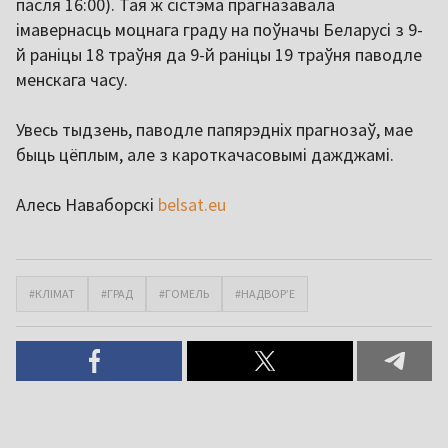
пасля 16:00). Тая ж сістэма прагназавала
імавернасць моцнага граду на поўначы Беларусі з 9-
й раніцы 18 траўня да 9-й раніцы 19 траўня паводле
менскага часу.
Увесь тыдзень, паводле папярэдніх прагнозаў, мае
быць цёплым, але з кароткачасовымі дажджамі.
Алесь Наваборскі
belsat.eu
#КЛІМАТ
#ГРАД
#ГОМЕЛЬ
#НАДВОР’Е