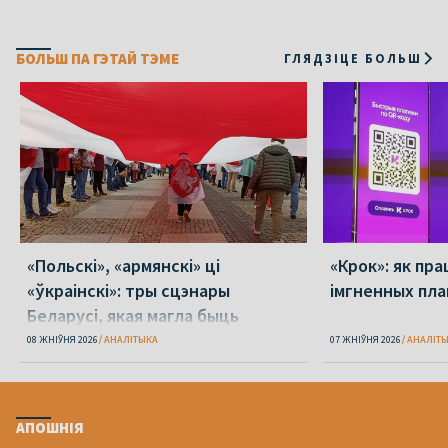
БОЛЬШ ПА ГЭТАЙ ТЭМЕ
ГЛЯДЗІЦЕ БОЛЬШ
«Польскі», «армянскі» ці
«Крок»: як пра
«ўкраінскі»: тры сцэнары
імгненных пла
Беларусі, якая магла быць
08 ЖНІЎНЯ 2026
АНАЛІТЫКА
07 ЖНІЎНЯ 2026
АНАЛІТ
АПОШНІЯ