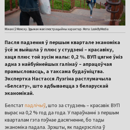
Мінакі ў Менску. Здымак мае ілюстрацыйны характар. Фота: LookByMedia
Пасля падзення ў першым квартале эканоміка
ўсё ж выйшла ў плюс у студзені – красавіку,
хаця плюс той зусім малы: 0,2 %. ВУП цягне ўніз
адна з найбуйнейшых галінаў – апрацоўчая
прамысловасць, а таксама будаўніцтва.
Экспертка Настасся Лузгіна растлумачыла
«Белсату», што адбываецца з беларускай
эканомікай.
Белстат
падлічыў
, што за студзень – красавік ВУП
вырас на 0,2 % год да года. У параўнанні з першым
кварталам гэта пэўнае дасягненне, бо тады
эканоміка падала. Зрэшты, як падкрэсліла ў