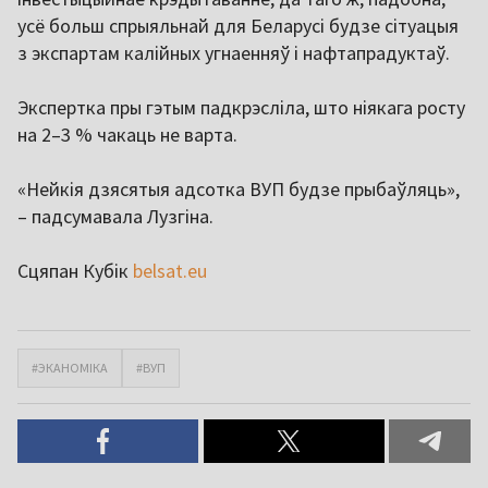
усё больш спрыяльнай для Беларусі будзе сітуацыя
з экспартам калійных угнаенняў і нафтапрадуктаў.
Экспертка пры гэтым падкрэсліла, што ніякага росту
на 2–3 % чакаць не варта.
«Нейкія дзясятыя адсотка ВУП будзе прыбаўляць»,
– падсумавала Лузгіна.
Сцяпан Кубік
belsat.eu
#ЭКАНОМІКА
#ВУП