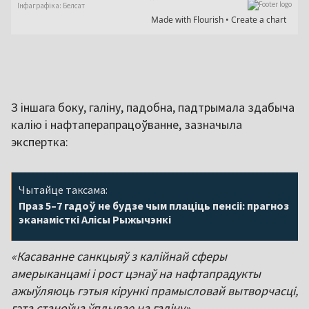
З іншага боку, галіну, падобна, падтрымала здабыча
калію і нафтаперапрацоўванне, зазначыла
экспертка:
Чытайце таксама:
Праз 5–7 гадоў не будзе чым плаціць пенсіі: прагноз
эканамісткі Алісы Рыжычэнкі
«Касаванне санкцыяў з калійнай сферы
амерыканцамі і рост цэнаў на нафтапрадукты
ажыўляюць гэтыя кірункі прамысловай вытворчасці,
гэта станоўча ўплывае на галіну».