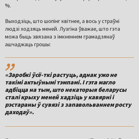
%.
Выходзіць, што шопінг квітнее, а вось у страўні
людзі ходзяць меней. Лузгіна ўважае, што гэта
можа быць звязана з імкненнем грамадзянаў
ашчаджаць грошы:
,,
«Заробкі ўсё-ткі растуць, аднак ужо не
такімі актыўнымі тэмпамі. І гэта магло
адбіцца на тым, што некаторыя беларусы
сталі крыху меней хадзіць у кавярні і
рэстараны ў сувязі з запавольваннем росту
даходаў».