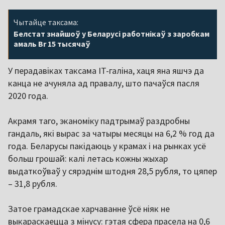
Чытайце таксама:
Белстат знайшоў у Беларусі работнікаў з заробкам
амаль Br 15 тысячаў
У перадавіках таксама IT-галіна, хаця яна яшчэ да
канца не ачуняла ад правалу, што пачаўся пасля
2020 года.
Акрамя таго, эканоміку падтрымаў раздробны
гандаль, які вырас за чатыры месяцы на 6,2 % год да
года. Беларусы пакідаюць у крамах і на рынках усё
больш грошай: калі летась кожны жыхар
выдаткоўваў у сярэднім штодня 28,5 рубля, то цяпер
– 31,8 рубля.
Затое грамадскае харчаванне ўсё ніяк не
выкараскаецца з мінусу: гэтая сфера прасела на 0,6