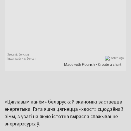
«Цяглавым канём» беларускай эканомікі застаецца
энергетыка. Гэта яшчэ цягнецца «хвост» сцюдзёнай
зімы, з увагі на якую істотна вырасла спажыванне
энергарэсурсаў.