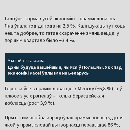
Галоўны тормаз усёй эканомікі – прамысловасць.
Яна ўпала год да года на 2,5 %. Калі шукаць тут хоць
нешта добрае, то гэтае скарачэнне змяншаецца: у
першым квартале было −3,4 %.
Чытайце таксама:
Цэны будуць вышэйшыя, чымся ў Польшчы. Як спад
эканомікі Расеі ўплывае на Беларусь
Горш за ўсё з прамысловасцю з Менску (−6,8 %), а ў
плюсе з усіх рэгіёнаў – толькі Берасцейская
вобласць (рост 3,9 %).
Пры гэтым асобна апрацоўчая прамысловасць, доля
якой у прамысловай вытворчасці перавышае 86 %,