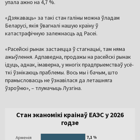
упала ажно на 4,7 %.
«Дзякаваць» за такі стан галіны можна ўладам
Беларусі, якія ўвагналі нашую краіну ў
катастрафічную залежнасць ад Расеі.
«Расейскі рынак застаецца ў стагнацыі, там няма
ажыўлення. Адпаведна, продажы на расейскі рынак
ідуць, аднак, імаверна, у многіх прадпрыемстваў усё-
ткі ўзнікаюць праблемы. Вось мы і бачым, што
прамысловасць не ўзнавілася да леташняга
ўзроўню», – тлумачыць Лузгіна.