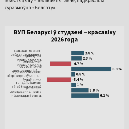
інвестыцыяў – вялікае пытанне, падкрэсліла
суразмоўца «Белсату».