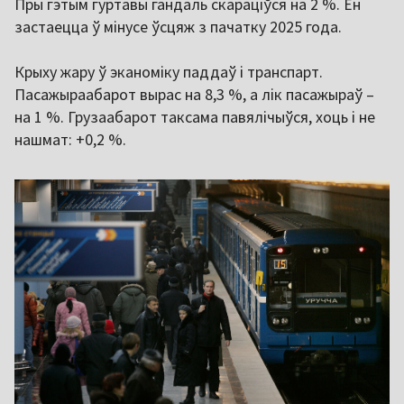
Пры гэтым гуртавы гандаль скараціўся на 2 %. Ён
застаецца ў мінусе ўсцяж з пачатку 2025 года.
Крыху жару ў эканоміку паддаў і транспарт.
Пасажыраабарот вырас на 8,3 %, а лік пасажыраў –
на 1 %. Грузаабарот таксама павялічыўся, хоць і не
нашмат: +0,2 %.