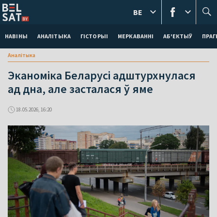
BE
НАВІНЫ
АНАЛІТЫКА
ГІСТОРЫІ
МЕРКАВАННI
АБ'ЕКТЫЎ
ПРАГ
Аналітыка
Эканоміка Беларусі адштурхнулася
ад дна, але засталася ў яме
18.05.2026, 16:20