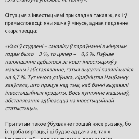
Сітуацыя з інвестыцыямі прыкладна такая ж, як і ў
прамысловасці: яны яшчэ ў мінусе, аднак падзенне
скарачаецца:
«Калі ў студзені – сакавіку ў параўнанні з мінулым
годам было
−
3 %, то цяпер –
−
0,6 %. Пэўнае
паляпшэнне адбылося за кошт інвестыцыяў у
машыны і абсталяванне, гэтыя выдаткі павялічыліся
на 6,7 %. Тут нічога дзіўнага, кіраўніцтва Нацбанку
заяўляла, што працуе над тым, каб банкі выдавалі
інвестыцыйныя крэдыты. Вось куплянне машынаў,
абсталявання адбіваецца на інвестыцыйнай
статыстыцы».
Пры гэтым такое ўбухванне грошай нясе рызыку, бо
іх трэба вяртаць, і ці будзе аддача ад такіх