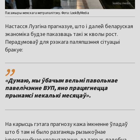
Пасажыры менскага метрапалітэну. Фота: LookByMedia
Настасся Лузгіна прагназуе, што і далей беларуская
эканоміка будзе паказваць такі ж кволы рост.
Перадумоваў для рэзкага паляпшэння сітуацыі
бракуе:
,,
«Думаю, мы ўбачым вельмі павольнае
павелічэнне ВУП, яно працягнецца
прынамсі некалькі месяцаў».
На карысць гэтага прагнозу кажа імкненне ўладаў
што б там ні было разганяць рызыкоўнае
інвестыцыйнае крэдытаванне, да таго ж, падобна,