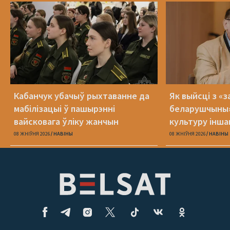
Кабанчук убачыў рыхтаванне да
Як выйсці з «
мабілізацыі ў пашырэнні
беларушчыны
вайсковага ўліку жанчын
культуру іншаг
свет уласную
08 ЖНІЎНЯ 2026
НАВІНЫ
08 ЖНІЎНЯ 2026
НАВІНЫ