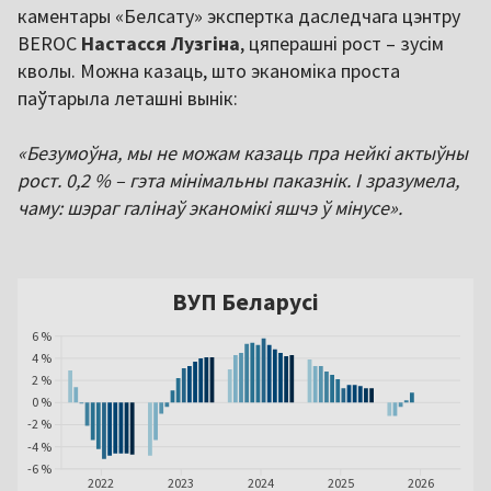
каментары «Белсату» экспертка даследчага цэнтру
BEROC
Настасся Лузгіна
, цяперашні рост – зусім
кволы. Можна казаць, што эканоміка проста
паўтарыла леташні вынік:
«Безумоўна, мы не можам казаць пра нейкі актыўны
рост. 0,2 % – гэта мінімальны паказнік. І зразумела,
чаму: шэраг галінаў эканомікі яшчэ ў мінусе».