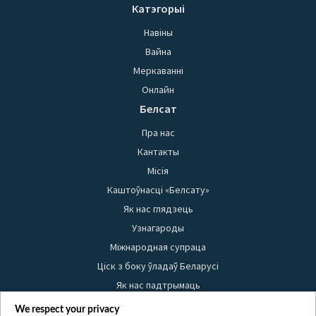
Катэгорыі
Навіны
Вайна
Меркаванні
Онлайн
Белсат
Пра нас
Кантакты
Місія
Каштоўнасці «Белсату»
Як нас глядзець
Узнагароды
Міжнародная супраца
Ціск з боку ўладаў Беларусі
Як нас падтрымаць
Правілы выкарыстання матэрыялаў
We respect your privacy