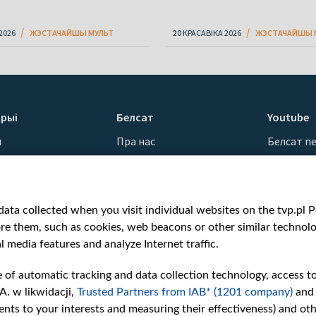
2026
ЖЭСТАЧАЙШЫ МУЛЬТ
20 КРАСАВІКА 2026
ЖЭСТАЧАЙШЫ 
рыі
Белсат
Youtube
ы
Пра нас
Белсат n
Кантакты
Белсат Sh
ванні
Місія
Белсат Li
н
Каштоўнасці «Белсату»
Жэстачай
ata collected when you visit individual websites on the tvp.pl Por
Як нас глядзець
Belsat En
re them, such as cookies, web beacons or other similar technolog
Узнагароды
Biełsat PL
l media features and analyze Internet traffic.
Міжнародная супраца
Белсат N
Ціск з боку ўладаў
Белсат Hi
e of automatic tracking and data collection technology, access t
Беларусі
Белсат Mu
A. w likwidacji,
Trusted Partners from IAB* (1201 company)
and
Як нас падтрымаць
Белсат D
nts to your interests and measuring their effectiveness) and ot