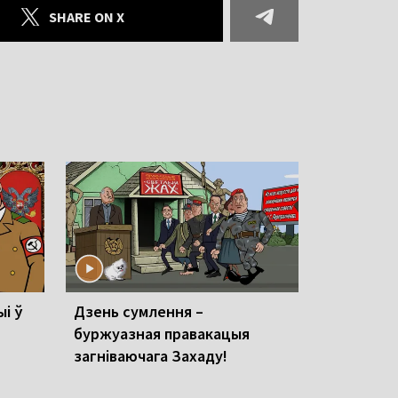
SHARE ON X
ыі ў
Дзень сумлення –
буржуазная правакацыя
загніваючага Захаду!