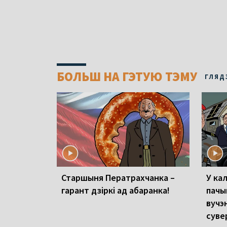
БОЛЬШ НА ГЭТУЮ ТЭМУ
ГЛЯД
Старшыня Ператрахчанка –
У ка
гарант дзіркі ад абаранка!
пачы
вучэ
суве