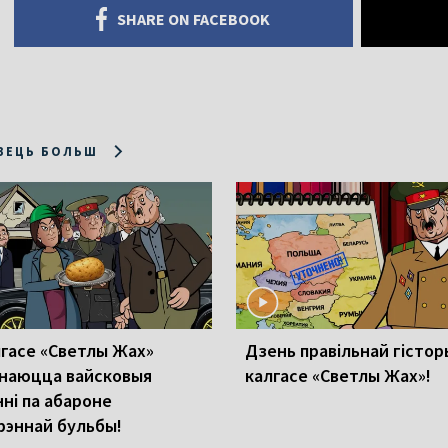
SHARE ON FACEBOOK
ЗЕЦЬ БОЛЬШ
лгасе «Светлы Жах»
Дзень правільнай гістор
наюцца вайсковыя
калгасе «Светлы Жах»!
нні па абароне
рэннай бульбы!