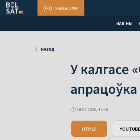
ЖЫВЫ ЭФІР
НАВІНЫ
НАЗАД
У калгасе 
апрацоўка 
18.05.2026, 12:16
HTML5
YOUTUB