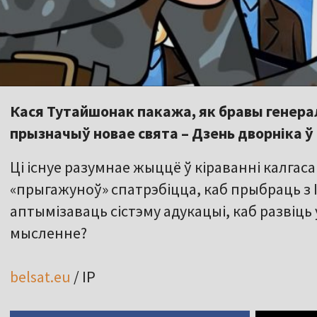
Кася Тутайшонак пакажа, як бравы генер
прызначыў новае свята – Дзень дворніка ў
Ці існуе разумнае жыццё ў кіраванні калгас
«прыгажуноў» спатрэбіцца, каб прыбраць з 
аптымізаваць сістэму адукацыі, каб развіць
мысленне?
belsat.eu
/ ІР