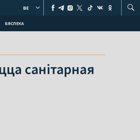
BE
БЯСПЕКА
цца санітарная