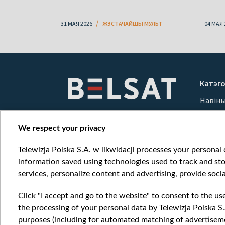
31 МАЯ 2026
ЖЭСТАЧАЙШЫ МУЛЬТ
04 МАЯ 
Катэго
Навін
Вайна
Мерка
We respect your privacy
Онлай
Telewizja Polska S.A. w likwidacji processes your personal d
information saved using technologies used to track and sto
services, personalize content and advertising, provide socia
Click "I accept and go to the website" to consent to the us
the processing of your personal data by Telewizja Polska S.
purposes (including for automated matching of advertiseme