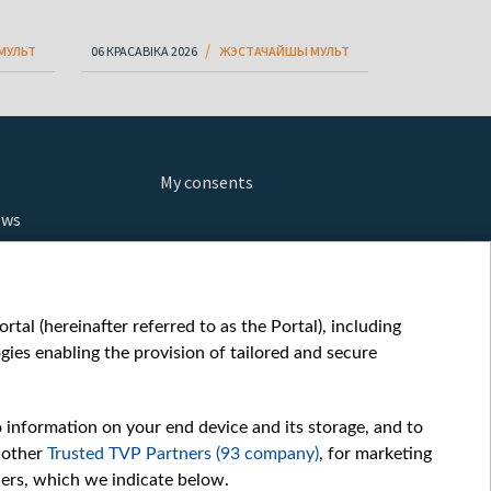
МУЛЬТ
06 КРАСАВІКА 2026
ЖЭСТАЧАЙШЫ МУЛЬТ
My consents
ews
orts
fe
шы мульт
tal (hereinafter referred to as the Portal), including
glish
ies enabling the provision of tailored and secure
ow
story
o information on your end device and its storage, and to
sic
 other
Trusted TVP Partners (93 company)
, for marketing
oc
hers, which we indicate below.