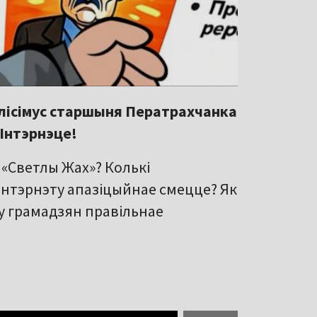
алісімус старшыня Ператрахчанка
 Інтэрнэце!
а «Светлы Жах»? Колькі
Інтэрнэту апазіцыйнае смецце? Як
 у грамадзян правільнае