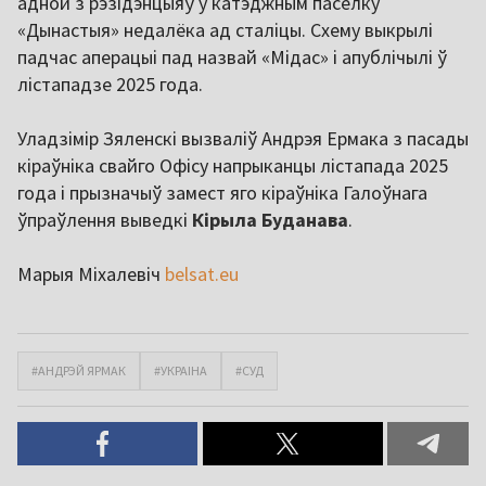
адной з рэзідэнцыяў у катэджным пасёлку
«Дынастыя» недалёка ад сталіцы. Схему выкрылі
падчас аперацыі пад назвай «Мідас» і апублічылі ў
лістападзе 2025 года.
Уладзімір Зяленскі вызваліў Андрэя Ермака з пасады
кіраўніка свайго Офісу напрыканцы лістапада 2025
года і прызначыў замест яго кіраўніка Галоўнага
ўпраўлення выведкі
Кірыла Буданава
.
Марыя Міхалевіч
belsat.eu
#АНДРЭЙ ЯРМАК
#УКРАІНА
#СУД