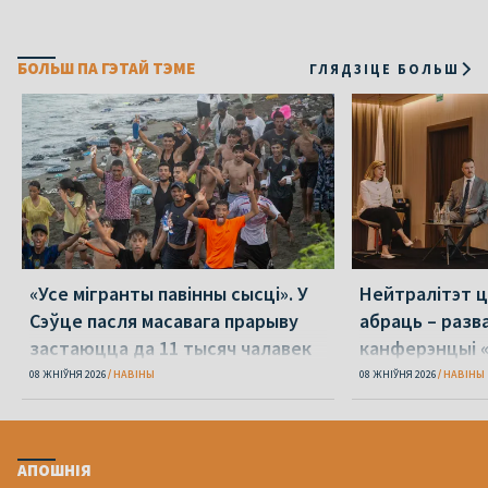
БОЛЬШ ПА ГЭТАЙ ТЭМЕ
ГЛЯДЗІЦЕ БОЛЬШ
«Усе мігранты павінны сысці». У
Нейтралітэт ц
Сэўце пасля масавага прарыву
абраць – разв
застаюцца да 11 тысяч чалавек
канферэнцыі 
08 ЖНІЎНЯ 2026
НАВІНЫ
08 ЖНІЎНЯ 2026
НАВІНЫ
АПОШНІЯ