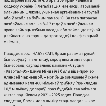
падазрэнні паводле ч. 3 арт. 209 Крымінальнага
кодэксу Украіны («Легалізацыя маёмасці, атрыманай
злачынным шляхам, учыненая арганізаванай групай
або ў асабліва буйным памеры»). За гэта пагражае
пазбаўленне волі на 8–12 гадоў з пазбаўленнем
права займаць пэўныя пасады або займацца пэўнай
дзейнасцю на тэрмін да трох гадоў і канфіскацыяй
маёмасці.
Паводле версіі НАБУ і САП, Ярмак разам з групай
бізнесоўцаў і палітыкаў, сярод якіх згадваюцца
бізнесовец, саўладальнік кампаніі «Студыя
«Квартал-95»
Цімур Міндзіч
і былы віцэ-прэм'ер
Аляксей Чарнышоў
, – мог быць замяшаны ў схеме
адмывання каля 460 мільёнаў грыўняў (прыкладна
10,5 мільёнаў долараў) праз будаўніцтва элітнага
жытла пад Кіевам у 2021–2025 гадах. Паводле
следства, Ярмак мог у выніку стаць уладальнікам