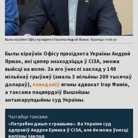
Былы кіраўнік Офісу прэзідэнта Украіны Андрэй Ярмак. Крыніца: t-v.te.ua
Былы кіраўнік Офісу прэзідэнта Украіны Андрэй
Ярмак, які цяпер знаходзіцца ў СІЗА, зможа
выйсці на волю. За яго ўнеслі заклад у 140
мільёнаў грыўняў (амаль 3 мільёны 200 тысячаў
долараў),
паведаміў
ягоны адвакат Ігар Фамін,
а таксама пацвердзіў Вышэйшы
антыкарупцыйны суд Украіны.
Чытайце таксама:
«Патрэбен джып з грашыма». Ва Украіне суд
адправіў Андрэя Ермака ў СІЗА, але ён можа ўнесці
вялізны заклад