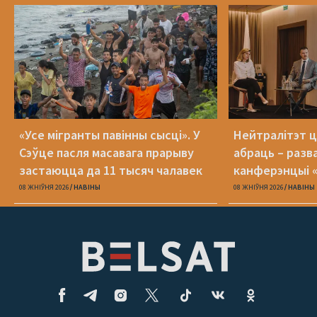
«Усе мігранты павінны сысці». У
Нейтралітэт ц
Сэўце пасля масавага прарыву
абраць – разв
застаюцца да 11 тысяч чалавек
канферэнцыі 
08 ЖНІЎНЯ 2026
НАВІНЫ
08 ЖНІЎНЯ 2026
НАВІНЫ