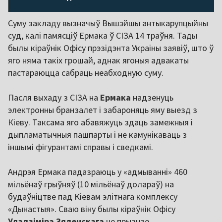
Суму закладу вызначыў Вышэйшы антыкарупцыйны
суд, калі памясціў Ермака ў СІЗА 14 траўня. Тады
былы кіраўнік Офісу прэзідэнта Украіны заявіў, што ў
яго няма такіх грошай, аднак ягоныя адвакаты
пастараюцца сабраць неабходную суму.
Пасля выхаду з СІЗА на
Ермака
надзенуць
электронны бранзалет і забароняць яму выезд з
Кіеву. Таксама яго абавяжуць здаць замежныя і
дыпламатычныя пашпарты і не камунікаваць з
іншымі фігурантамі справы і сведкамі.
Андрэя Ермака падазраюць у «адмыванні» 460
мільёнаў грыўняў (10 мільёнаў долараў) на
будаўніцтве пад Кіевам элітнага комплексу
«Дынастыя». Сваю віну былы кіраўнік Офісу
Уладзіміра Зяленскага
не прызнае.