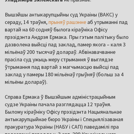
Вышэйшы антыкарупцыйны суд Украіны (ВАКС) у
сераду, 14 траўня,
прыняў рашэнне
аб утрыманні пад
вартай на 60 содняў былога кіраўніка Офісу
прэзідэнта Андрэя Ермака. Пры гэтым палітыку было
дазволена выйсці пад заклад, памер якога – каля 3
мільёнаў 200 тысячаў долараў. Абвінавачванне
прасіла суд ужыць меру стрымання ў выглядзе
ўтрымання пад вартай з магчымасцю выйсці пад
заклад у памеры 180 мільёнаў грыўняў (больш за 4
мільёны долараў).
Справа Ермака ў Вышэйшым адміністрацыйным
судзе Украіны пачала разглядацца 12 траўня.
Былому кіраўніку Офісу прэзідэнта Нацыянальнае
антыкарупцыйнае бюро Украіны і Спецыялізаваная
пракуратура Украіны (НАБУ і САП) паведамілі пра