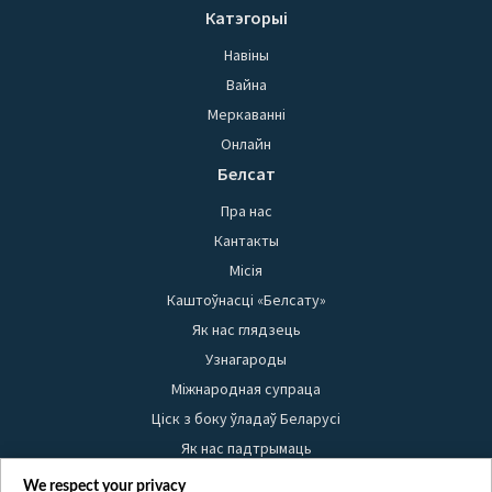
Катэгорыі
Навіны
Вайна
Меркаванні
Онлайн
Белсат
Пра нас
Кантакты
Місія
Каштоўнасці «Белсату»
Як нас глядзець
Узнагароды
Міжнародная супраца
Ціск з боку ўладаў Беларусі
Як нас падтрымаць
Правілы выкарыстання матэрыялаў
We respect your privacy