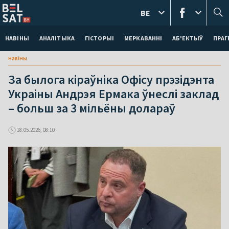
BE
НАВІНЫ
АНАЛІТЫКА
ГІСТОРЫІ
МЕРКАВАННI
АБ'ЕКТЫЎ
ПРАГ
навіны
За былога кіраўніка Офісу прэзідэнта
Украіны Андрэя Ермака ўнеслі заклад
– больш за 3 мільёны долараў
18.05.2026, 08:10