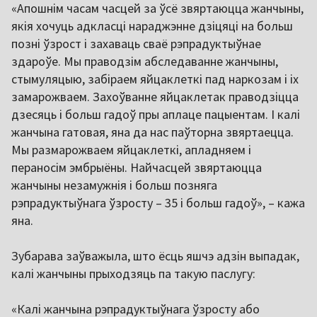
«Апошнім часам часцей за ўсё звяртаюцца жанчыны,
якія хочуць адкласці нараджэнне дзіцяці на больш
позні ўзрост і захаваць сваё рэпрадуктыўнае
здароўе. Мы праводзім абследаванне жанчыны,
стымуляцыю, забіраем яйцаклеткі пад наркозам і іх
замарожваем. Захоўванне яйцаклетак праводзіцца
дзесяць і больш гадоў пры аплаце пацыентам. І калі
жанчына гатовая, яна да нас паўторна звяртаецца.
Мы размарожваем яйцаклеткі, апладняем і
пераносім эмбрыёны. Найчасцей звяртаюцца
жанчыны незамужнія і больш позняга
рэпрадуктыўнага ўзросту – 35 і больш гадоў», – кажа
яна.
Зубарава заўважыла, што ёсць яшчэ адзін выпадак,
калі жанчыны прыходзяць па такую паслугу:
«Калі жанчына рэпрадуктыўнага ўзросту або