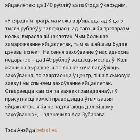
яйцаклетак: да 140 рублёў за паўгода ў сярэднім.
«У сярэднім праграма можа вар'явацца ад 3 да 5
тысяч рублёў у залежнасці ад таго, якія прэпараты,
колькі вырасла яйцаклетак. Чым большае
замарожванне яйцаклетак, тым вышэйшым будзе
цэнавы аспект. На сёння захоўванне ў нас адносна
недарагое – да 140 рублёў за шэсць месяцаў. Калі
жанчына вырашае, што яна не хоча падаўжаць
захоўвання, то звяртаецца ў цэнтр, піша пісьмовую
заяву і мы спыняем захоўванне яйцаклетак.
Ствараецца камісія па заявах грамадзянаў, і ў
прысутнасці камісіі праводзіцца ўтылізацыя
яйцаклетак, якія не падлягаюць далейшаму
захоўванню», – адзначыла Ала Зубарава.
Тэса Анэйда
belsat.eu