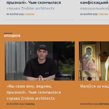
прызналі». Чым скончылася
канфіскацыяй
справа Zrobim architects
парушальніка
дронамі
08 ЖНІЎНЯ 2026
НАВІНЫ
08 ЖНІЎНЯ 2026
НАВІНЫ
АПОШНІЯ
«Мы сваю віну, вядома,
Маліўся за на
прызналі». Чым скончылася
справа Zrobim architects
08 ЖНІЎНЯ 2026
НАВІНЫ
08 ЖНІЎНЯ 2026
МЕРКАВ