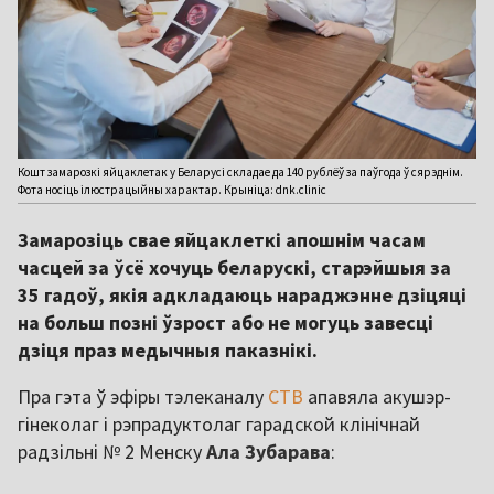
Кошт замарозкі яйцаклетак у Беларусі складае да 140 рублёў за паўгода ў сярэднім.
Фота носіць ілюстрацыйны характар. Крыніца: dnk.clinic
Замарозіць свае яйцаклеткі апошнім часам
часцей за ўсё хочуць беларускі, старэйшыя за
35 гадоў, якія адкладаюць нараджэнне дзіцяці
на больш позні ўзрост або не могуць завесці
дзіця праз медычныя паказнікі.
Пра гэта ў эфіры тэлеканалу
СТВ
апавяла акушэр-
гінеколаг і рэпрадуктолаг гарадской клінічнай
радзільні № 2 Менску
Ала Зубарава
: