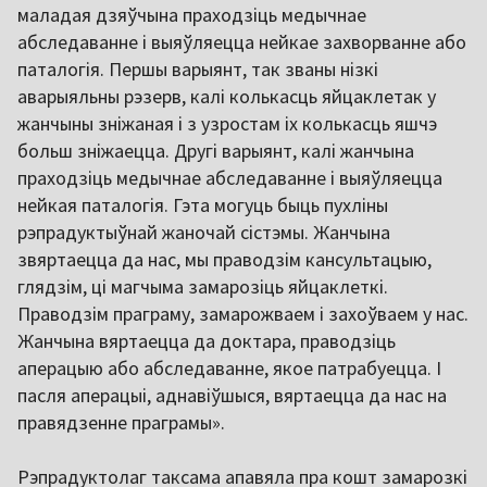
маладая дзяўчына праходзіць медычнае
абследаванне і выяўляецца нейкае захворванне або
паталогія. Першы варыянт, так званы нізкі
аварыяльны рэзерв, калі колькасць яйцаклетак у
жанчыны зніжаная і з узростам іх колькасць яшчэ
больш зніжаецца. Другі варыянт, калі жанчына
праходзіць медычнае абследаванне і выяўляецца
нейкая паталогія. Гэта могуць быць пухліны
рэпрадуктыўнай жаночай сістэмы. Жанчына
звяртаецца да нас, мы праводзім кансультацыю,
глядзім, ці магчыма замарозіць яйцаклеткі.
Праводзім праграму, замарожваем і захоўваем у нас.
Жанчына вяртаецца да доктара, праводзіць
аперацыю або абследаванне, якое патрабуецца. І
пасля аперацыі, аднавіўшыся, вяртаецца да нас на
правядзенне праграмы».
Рэпрадуктолаг таксама апавяла пра кошт замарозкі