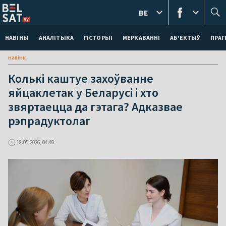
BE
НАВІНЫ
АНАЛІТЫКА
ГІСТОРЫІ
МЕРКАВАННI
АБ'ЕКТЫЎ
ПРАГ
навіны
Колькі каштуе захоўванне
яйцаклетак у Беларусі і хто
звяртаецца да гэтага? Адказвае
рэпрадуктолаг
18.05.2026, 04:40