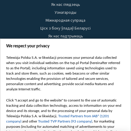
Як нас глядзець
Узнагароды
Міжнародная супраца
Ціск з боку ўладаў Беларусі
Як нас падтрымаць
Правілы выкарыстання матэрыялаў
We respect your privacy
Інфармацыя аб адпраўніку
Telewizja Polska S.A. w likwidacji processes your personal data collected
Бяспека
when you visit individual websites on the tvp.pl Portal (hereinafter referred
Youtube
to as the Portal), including information saved using technologies used to
track and store them, such as cookies, web beacons or other similar
Белсат news
technologies enabling the provision of tailored and secure services,
personalize content and advertising, provide social media features and
Белсат Shorts
analyze Internet traffic.
Белсат Life
Click "I accept and go to the website" to consent to the use of automatic
Жэстачайшы мульт
tracking and data collection technology, access to information on your end
Belsat English
device and its storage, and to the processing of your personal data by
Telewizja Polska S.A. w likwidacji,
Trusted Partners from IAB* (1201
Biełsat PL
company)
and other
Trusted TVP Partners (93 company)
, for marketing
Белсат Now
purposes (including for automated matching of advertisements to your