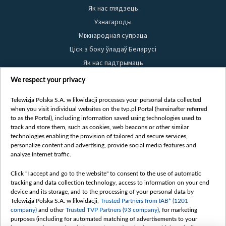
Як нас глядзець
Узнагароды
Міжнародная супраца
Ціск з боку ўладаў Беларусі
Як нас падтрымаць
Правілы выкарыстання матэрыялаў
We respect your privacy
Інфармацыя аб адпраўніку
Telewizja Polska S.A. w likwidacji processes your personal data collected
Бяспека
when you visit individual websites on the tvp.pl Portal (hereinafter referred
Youtube
to as the Portal), including information saved using technologies used to
track and store them, such as cookies, web beacons or other similar
Белсат news
technologies enabling the provision of tailored and secure services,
personalize content and advertising, provide social media features and
Белсат Shorts
analyze Internet traffic.
Белсат Life
Click "I accept and go to the website" to consent to the use of automatic
Жэстачайшы мульт
tracking and data collection technology, access to information on your end
Belsat English
device and its storage, and to the processing of your personal data by
Telewizja Polska S.A. w likwidacji,
Trusted Partners from IAB* (1201
Biełsat PL
company)
and other
Trusted TVP Partners (93 company)
, for marketing
Белсат Now
purposes (including for automated matching of advertisements to your