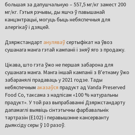
большая за дапушчальную – 557,5 мг/кг замест 200
мг/кг. Гэтыя рэчывы, ды яшчэ ў павышанай
канцэнтрацыі, могуць быць небяспечныя для
алергікаў і дзяцей.
Дзяржстандарт
ануляваў
сертыфікат на ўвоз
сушанага манга гэтай кампаніі і зняў яго з продажу.
Цікава, што гэта ўжо не першая забарона для
сушанага манга. Манга іншай кампаніі з В'етнаму ўжо
забаранялі прадаваць у 2021 годзе. Тады
небяспечным
аказаўся
прадукт ад Vanda Preserved
Food Co, таксама з надпісам «100 % натуральны
прадукт». У той раз выпрабаванні Дзяржстандарту
дапамаглі выявіць сінтэтычны фарбавальнік
тартразін (Е102) і перавышэнне кансерванту
дыяксіду серы ў 10 разоў.