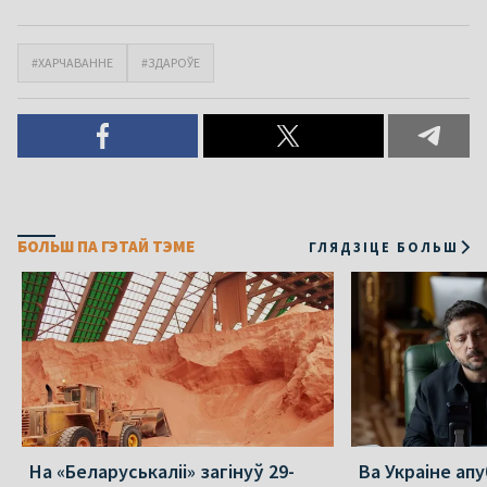
#ХАРЧАВАННЕ
#ЗДАРОЎЕ
БОЛЬШ ПА ГЭТАЙ ТЭМЕ
ГЛЯДЗІЦЕ БОЛЬШ
На «Беларуськаліі» загінуў 29-
Ва Украіне ап