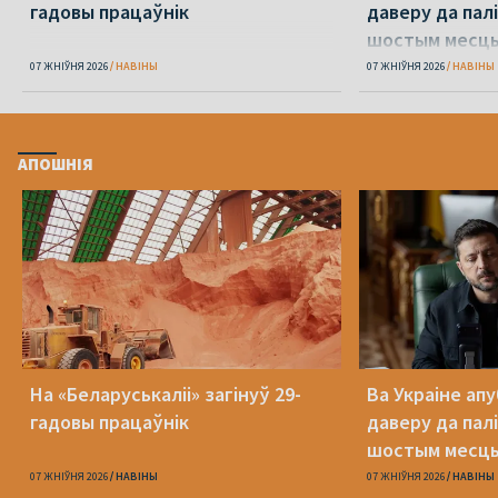
гадовы працаўнік
даверу да пал
шостым месц
07 ЖНІЎНЯ 2026
НАВІНЫ
07 ЖНІЎНЯ 2026
НАВІНЫ
АПОШНІЯ
На «Беларуськаліі» загінуў 29-
Ва Украіне ап
гадовы працаўнік
даверу да пал
шостым месц
07 ЖНІЎНЯ 2026
НАВІНЫ
07 ЖНІЎНЯ 2026
НАВІНЫ