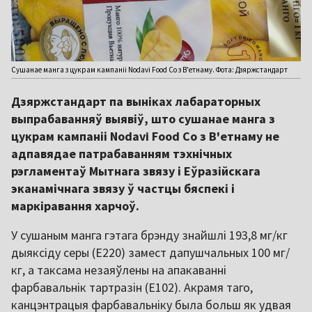
Сушанае манга з цукрам кампаніі Nodavi Food Co з В'етнаму. Фота: Дзяржстандарт
Дзяржстандарт па выніках лабараторных
выпрабаванняў выявіў, што сушанае манга з
цукрам кампаніі Nodavi Food Co з В'етнаму не
адпавядае патрабаванням тэхнічных
рэгламентаў Мытнага звязу і Еўразійскага
эканамічнага звязу ў частцы бяспекі і
маркіравання харчоў.
У сушаным манга гэтага брэнду знайшлі 193,8 мг/кг
дыяксіду серы (E220) замест дапушчальных 100 мг/
кг, а таксама незаяўлены на апакаванні
фарбавальнік тартразін (E102). Акрамя таго,
канцэнтрацыя фарбавальніку была больш як удвая