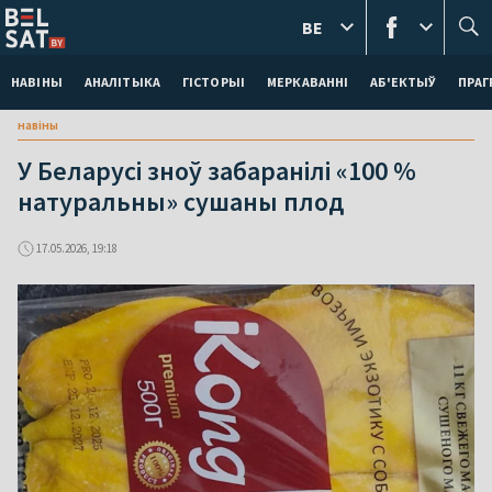
BE
НАВІНЫ
АНАЛІТЫКА
ГІСТОРЫІ
МЕРКАВАННI
АБ'ЕКТЫЎ
ПРАГ
навіны
У Беларусі зноў забаранілі «100 %
натуральны» сушаны плод
17.05.2026, 19:18