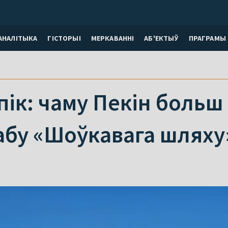
АНАЛІТЫКА
ГІСТОРЫІ
МЕРКАВАННI
АБ'ЕКТЫЎ
ПРАГРАМЫ
упік: чаму Пекін больш
абу «Шоўкавага шляху