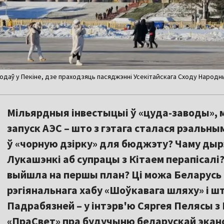
одаў у Пекіне, дзе праходзяць пасяджэнні Усекітайскага Сходу Народны
Мільярдныя інвестыцыі ў «цуда-заводы», 
запуск АЭС – што з гэтага сталася рэальн
ў «чорную дзірку» для бюджэту? Чаму ды
Лукашэнкі аб супрацы з Кітаем перапісалі? 
выйшла на першы план? Ці можа Беларусь 
рэгіянальнага хабу «Шоўкавага шляху» і шт
Падрабязней – у інтэрв'ю Сяргея Пелясы з
«ПраСвет» пра будучыню беларускай эканом