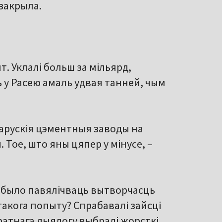
 закрыла.
. Уклалі больш за мільярд,
 у Расею амаль удвая танней, чым
ларускія цэментныя заводы на
Тое, што яны цяпер у мінусе, –
а было павялічваць вытворчасць
 такога попыту? Спрабавалі зайсці
ратнага дыялогу выбралі жорсткі