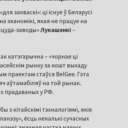
для закваскі»: ці існуе ў Беларусі
на эканомікі, якая не працуе на
«цуда-заводы»
Лукашэнкі
–
так катэгарычна – «чорнае ці
 расейскім рынку за кошт выхаду
м праектам стаўся BelGee. Гэта
сяч аўтамабіляў на той рынак.
ых прадаваных у РФ.
ы з кітайскімі тэхналогіямі, якія
ланэзу», ёсць некалькі сучасных
ашэнкі: значная частка нашых