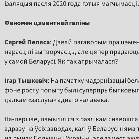
ізаляцыя пасля 2020 года гэтыя магчымасці
Феномен цэментнай галіны
Сяргей Пеляса
: Давай пагаворым пра цэмент
нарасцілі вытворчасць, але цяпер прадаюць
у самой Беларусі. Як так атрымалася?
Ігар Тышкевіч
: На пачатку мадэрнізацыі бе
фоне росту попыту былі суперпрыбытковыя. 
цалкам «заслуга» аднаго чалавека.
Па-першае, памыліліся з разлікамі: навошт
адразу на ўсіх заводах, калі ў Беларусі няма
на рынак Польшчы і Украіны, але замест аку