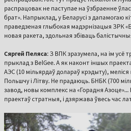
распрацовак не паступае на ўзбраенне ўлас
брат». Напрыклад, у Беларусі з дапамогаю к
праведзеная глыбокая мадэрнізацыя ЗРК «Б
новая ракета, здольная збіваць балістычныя
Сяргей Пеляса
: З ВПК зразумела, на ім усё
прыклад з BelGee. А як наконт іншых праекта
АЭС (10 мільярдаў долараў крэдыту), меліс
Польшчу і Літву. Не прадаюць. БНБК (700 мі
завод, новы комплекс на «Горадня Азоце»...
праектаў стратныя, і дзяржава ўвесь час лат