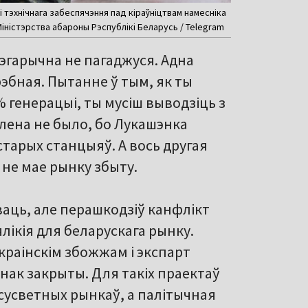
 тэхнічнага забеспячэння пад кіраўніцтвам намесніка
 Міністэрства абароны Рэспублікі Беларусь / Telegram
тэгарычна не пагаджуся. Адна
эбная. Пытанне ў тым, як ты
 генерацыі, ты мусіш выводзіць з
блена не было, бо Лукашэнка
тарых станцыяў. А вось другая
не мае рынку збыту.
аць, але перашкодзіў канфлікт
лікія для беларускага рынку.
краінскім збожжам і экспарт
ынак закрыты. Для такіх праектаў
 сусветных рынкаў, а палітычная