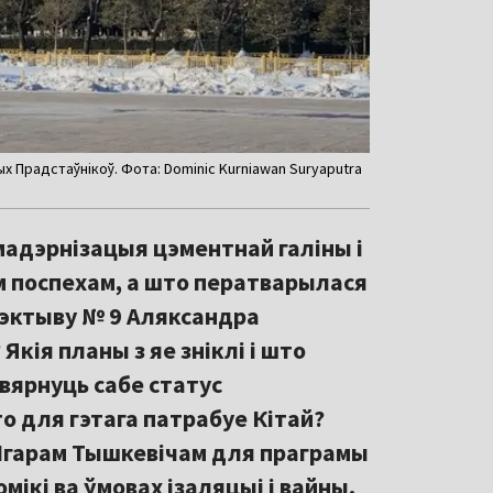
х Прадстаўнікоў. Фота: Dominic Kurniawan Suryaputra
мадэрнізацыя цэментнай галіны і
ым поспехам, а што ператварылася
рэктыву № 9 Аляксандра
Якія планы з яе зніклі і што
вярнуць сабе статус
о для гэтага патрабуе Кітай?
 Ігарам Тышкевічам для праграмы
ікі ва ўмовах ізаляцыі і вайны.