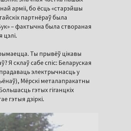
най арміі, бо ёсць «старэйшы
ітайскіх партнёраў была
ук» – фактычна была створаная
 цэлі.
 трымаецца. Ты прывёў цікавы
ў? Я склаў сабе спіс: Беларуская
я прадаваць электрычнасць у
льёнаў), Мёрскі металапракатны
 Большасць гэтых гіганцкіх
ае гэтыя дзіркі.