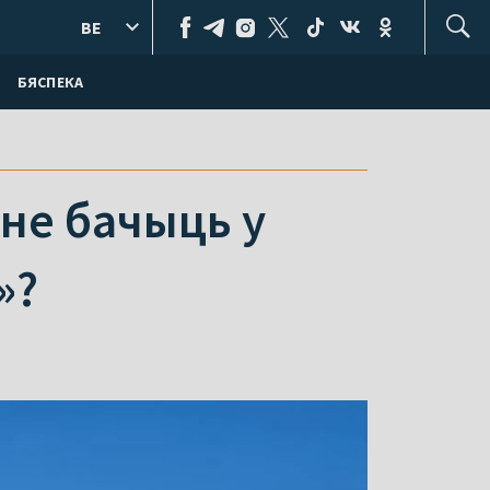
BE
БЯСПЕКА
 не бачыць у
»?