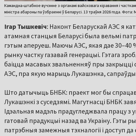
Камандна-штабное вучэнне з органамі вайсковага кіравання і часткамі
міністра абароны па ўзбраенні ў Беларусі. 13 траўня 2026 года. Фота:
Ігар Тышкевіч
: Наконт Беларускай АЭС я ка
атамная станцыя Беларусі была вельмі патр
гэтым аперуеш. Маючы АЭС, якая дае 30–40 %
рынку частку газавай генерацыі. Гэтага зро
баіцца масавых звальненняў пры закрыцці с
АЭС, пра якую марыць Лукашэнка, сапраўды 
Што датычыць БНБК: праект мог бы спрацав
Лукашэнкі з суседзямі. Магутнасці БНБК завя
Ідэальная мадэль прадугледжвала працу з у
гатовай прадукцыі назад ва Украіну. Гэты р
патрэбныя замежныя тэхналогіі і доступ да