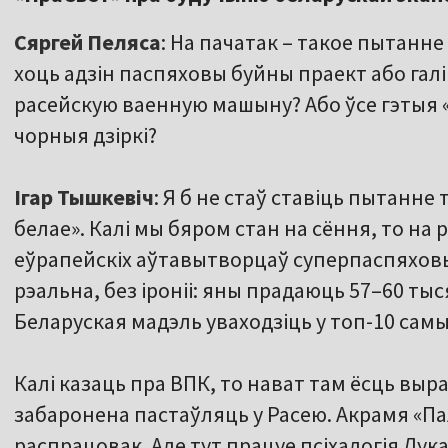
Сяргей Пеляса
: На пачатак – такое пытанне «
хоць адзін паспяховы буйны праект або галі
расейскую ваенную машыну? Або ўсе гэтыя 
чорныя дзіркі?
Ігар Тышкевіч
: Я б не стаў ставіць пытанне 
белае». Калі мы бяром стан на сёння, то на
еўрапейскіх аўтавытворцаў суперпаспяховы
рэальна, без іроніі: яны прадаюць 57–60 ты
Беларуская мадэль уваходзіць у топ-10 сам
Калі казаць пра ВПК, то нават там ёсць выраб
забаронена пастаўляць у Расею. Акрамя «Па
распрацовак. Але тут працуе псіхалогія Лук