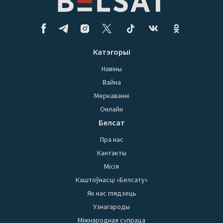
Катэгорыі
Навіны
Вайна
Меркаванні
Онлайн
Белсат
Пра нас
Кантакты
Місія
Каштоўнасці «Белсату»
Як нас глядзець
Узнагароды
Міжнародная супраца