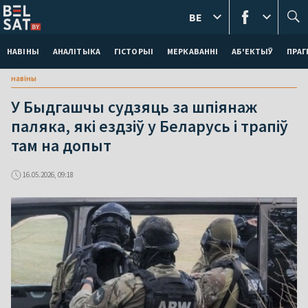
BE
НАВІНЫ
АНАЛІТЫКА
ГІСТОРЫІ
МЕРКАВАННI
АБ'ЕКТЫЎ
ПРАГ
навіны
У Быдгашчы судзяць за шпіянаж
паляка, які ездзіў у Беларусь і трапіў
там на допыт
16.05.2026, 09:18