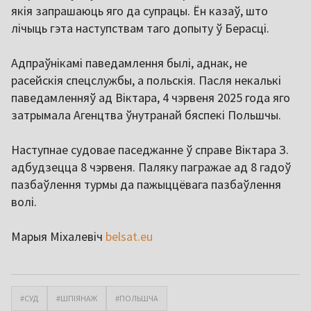
якія запрашаюць яго да супрацы. Ён казаў, што
лічыць гэта наступствам таго допыту ў Берасці.
Адпраўнікамі паведамлення былі, аднак, не
расейскія спецслужбы, а польскія. Пасля некалькі
паведамленняў ад Віктара, 4 чэрвеня 2025 года яго
затрымала Агенцтва ўнутранай бяспекі Польшчы.
Наступнае судовае паседжанне ў справе Віктара З.
адбудзецца 8 чэрвеня. Паляку пагражае ад 8 гадоў
пазбаўлення турмы да пажыццёвага пазбаўлення
волі.
Марыя Міхалевіч
belsat.eu
#СУД
#ШПІЯНАЖ
#ПОЛЬШЧА