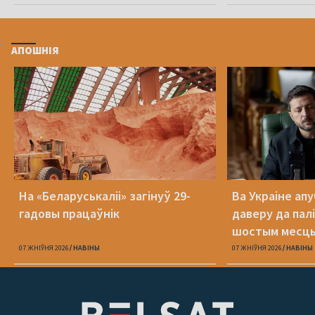
АПОШНІЯ
На «Беларуськаліі» загінуў 29-
Ва Украіне ап
гадовы працаўнік
даверу да пал
шостым месц
07 ЖНІЎНЯ 2026
НАВІНЫ
07 ЖНІЎНЯ 2026
НАВІНЫ