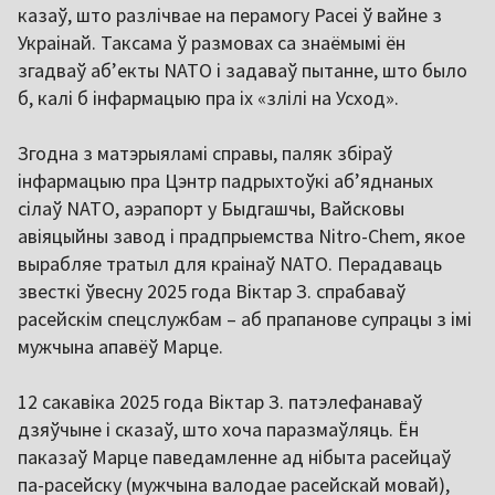
казаў, што разлічвае на перамогу Расеі ў вайне з
Украінай. Таксама ў размовах са знаёмымі ён
згадваў аб’екты NATO і задаваў пытанне, што было
б, калі б інфармацыю пра іх «злілі на Усход».
Згодна з матэрыяламі справы, паляк збіраў
інфармацыю пра Цэнтр падрыхтоўкі аб’яднаных
сілаў NATO, аэрапорт у Быдгашчы, Вайсковы
авіяцыйны завод і прадпрыемства Nitro-Chem, якое
вырабляе тратыл для краінаў NATO. Перадаваць
звесткі ўвесну 2025 года Віктар З. спрабаваў
расейскім спецслужбам – аб прапанове супрацы з імі
мужчына апавёў Марце.
12 сакавіка 2025 года Віктар З. патэлефанаваў
дзяўчыне і сказаў, што хоча паразмаўляць. Ён
паказаў Марце паведамленне ад нібыта расейцаў
па-расейску (мужчына валодае расейскай мовай),