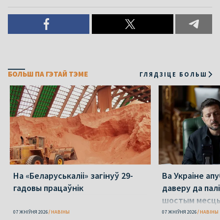
БОЛЬШ ПА ГЭТАЙ ТЭМЕ
ГЛЯДЗІЦЕ БОЛЬШ
На «Беларуськаліі» загінуў 29-
Ва Украіне ап
гадовы працаўнік
даверу да пал
шостым месц
07 ЖНІЎНЯ 2026
НАВІНЫ
07 ЖНІЎНЯ 2026
НАВІНЫ