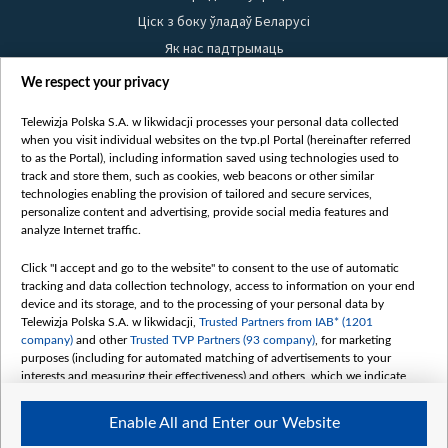
Ціск з боку ўладаў Беларусі
Як нас падтрымаць
Правілы выкарыстання матэрыялаў
We respect your privacy
Інфармацыя аб адпраўніку
Telewizja Polska S.A. w likwidacji processes your personal data collected
Бяспека
when you visit individual websites on the tvp.pl Portal (hereinafter referred
Youtube
to as the Portal), including information saved using technologies used to
track and store them, such as cookies, web beacons or other similar
Белсат news
technologies enabling the provision of tailored and secure services,
personalize content and advertising, provide social media features and
Белсат Shorts
analyze Internet traffic.
Белсат Life
Click "I accept and go to the website" to consent to the use of automatic
Жэстачайшы мульт
tracking and data collection technology, access to information on your end
Belsat English
device and its storage, and to the processing of your personal data by
Telewizja Polska S.A. w likwidacji,
Trusted Partners from IAB* (1201
Biełsat PL
company)
and other
Trusted TVP Partners (93 company)
, for marketing
Белсат Now
purposes (including for automated matching of advertisements to your
interests and measuring their effectiveness) and others, which we indicate
Белсат History
below.
Белсат Music
Enable All and Enter our Website
The purposes of processing your data by TVP S.A. w likwidacji are as
Белсат Doc
follows: