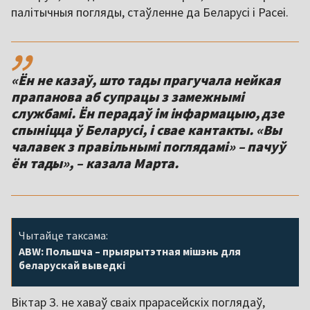
палітычныя погляды, стаўленне да Беларусі і Расеі.
,,
«Ён не казаў, што тады прагучала нейкая
прапанова аб супрацы з замежнымі
службамі. Ён перадаў ім інфармацыю, дзе
спыніцца ў Беларусі, і свае кантакты. «Вы
чалавек з правільнымі поглядамі» – пачуў
ён тады», – казала Марта.
Чытайце таксама:
ABW: Польшча – прыярытэтная мішэнь для
беларускай выведкі
Віктар З. не хаваў сваіх прарасейскіх поглядаў,