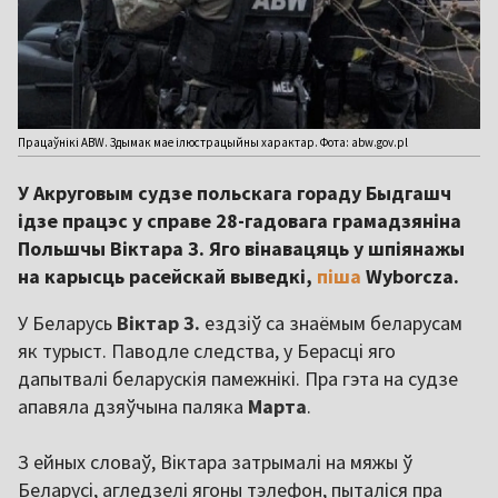
Працаўнікі ABW. Здымак мае ілюстрацыйны характар. Фота: abw.gov.pl
У Акруговым судзе польскага гораду Быдгашч
ідзе працэс у справе 28-гадовага грамадзяніна
Польшчы Віктара З. Яго вінавацяць у шпіянажы
на карысць расейскай выведкі,
піша
Wyborcza.
У Беларусь
Віктар З.
ездзіў са знаёмым беларусам
як турыст. Паводле следства, у Берасці яго
дапытвалі беларускія памежнікі. Пра гэта на судзе
апавяла дзяўчына паляка
Марта
.
З ейных словаў, Віктара затрымалі на мяжы ў
Беларусі, агледзелі ягоны тэлефон, пыталіся пра