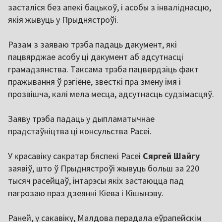
засталіся без апекі бацькоў, і асобы з інваліднасцю,
якія жывуць у Прыднястроўі.
Разам з заяваю трэба падаць дакумент, які
пацвярджае асобу ці дакумент аб адсутнасці
грамадзянства. Таксама трэба пацвердзіць факт
пражывання ў рэгіёне, звесткі пра змену імя і
прозвішча, калі мела месца, адсутнасць судзімасцяў.
Заяву трэба падаць у дыпламатычнае
прадстаўніцтва ці консульства Расеі.
У красавіку сакратар бяспекі Расеі
Сяргей Шайгу
заявіў, што ў Прыднястроўі жывуць больш за 220
тысяч расейцаў, інтарэсы якіх застаюцца пад
пагрозаю праз дзеянні Кіева і Кішынэву.
Раней, у сакавіку, Малдова перадала еўрапейскім