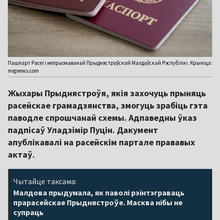
Пашпарт Расеі і непрызнаванай Прыднястроўскай Малдаўскай Рэспублікі. Крыніца:
mignews.com
Жыхары Прыднястроўя, якія захочуць прыняць
расейскае грамадзянства, змогуць зрабіць гэта
паводле спрошчанай схемы. Адпаведны ўказ
падпісаў Уладзімір Пуцін. Дакумент
апублікавалі на расейскім партале прававых
актаў.
Чытайце таксама:
Малдова прыдумала, як паволі рэінтэграваць
прарасейскае Прыднястроўе. Масква нібы не
супраць