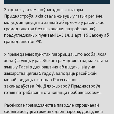
Згодна з указам, поўнагадовыя жыхары
Прыднястроўя, якія стала жывуць у гэтым рэгіёне,
могуць звярнуцца з заявай аб прыёме ў расейскае
грамадзянства без выканання патрабаванняў,
прадугледжаных пунктамі 1–3 1ч. 1 арт. 15 Закону аб
грамадзянстве РФ.
У прыведзеных пунктах гаворыцца, што асоба, якая
хоча ўступіць у расейскае грамадзянства, мае стала
жыць у Расеі з дня рашэння аб выдачы віду на
жыхарства цягам 5 гадоў, валодаць расейскай
мовай, ведаць гісторыю Расеі і асновы
заканадаўства РФ. Для жыхароў Прыднястроўя
гэтыя патрабаванні становяцца неабавязковымі.
Расейскае грамадзянства паводле спрошчанай
схемы змогуць атрымаць дзеці-сіроты, дзеці, якія