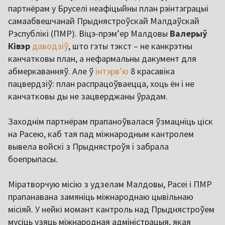
партнёрам у Бруселі неафіцыйны план рэінтэграцыі
самаабвешчанай Прыднястроўскай Малдаўскай
Рэспублікі (ПМР). Віцэ-прэм’ер Малдовы
Валерыў
Ківэр
даводзіў
, што гэты тэкст – не канкрэтны
канчатковы план, а нефармальны дакумент для
абмеркаванняў. Але ў
інтэрв’ю
8 красавіка
пацвердзіў: план распрацоўваецца, хоць ён і не
канчатковы ды не зацверджаны ўрадам.
Заходнім партнёрам прапаноўвалася ўзмацніць ціск
на Расею, каб тая пад міжнародным кантролем
вывела войскі з Прыднястроўя і забрала
боепрыпасы.
Міратворчую місію з удзелам Малдовы, Расеі і ПМР
прапанавана замяніць міжнароднаю цывільнаю
місіяй. У нейкі момант кантроль над Прыднястроўем
мусіць узяць міжнародная адміністрацыя, якая