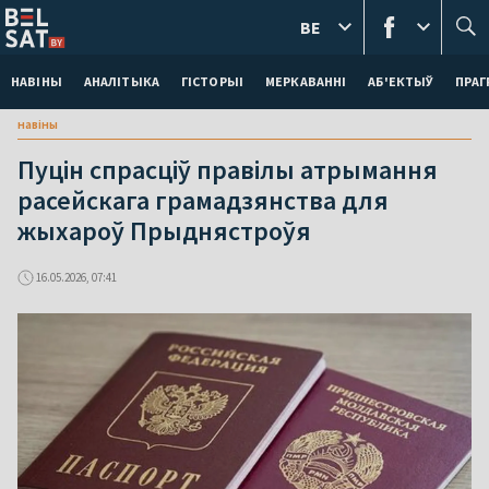
BE
НАВІНЫ
АНАЛІТЫКА
ГІСТОРЫІ
МЕРКАВАННI
АБ'ЕКТЫЎ
ПРАГ
навіны
Пуцін спрасціў правілы атрымання
расейскага грамадзянства для
жыхароў Прыднястроўя
16.05.2026, 07:41