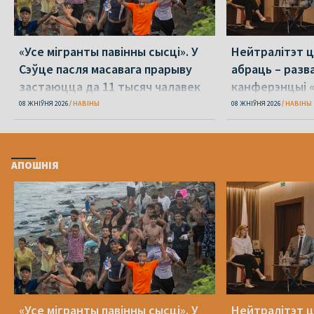
«Усе мігранты павінны сысці». У
Нейтралітэт ц
Сэўце пасля масавага прарыву
абраць – разв
застаюцца да 11 тысяч чалавек
канферэнцыі 
08 ЖНІЎНЯ 2026
НАВІНЫ
08 ЖНІЎНЯ 2026
НАВІНЫ
АПОШНІЯ
«Усе мігранты павінны сысці». У
Нейтралітэт ц