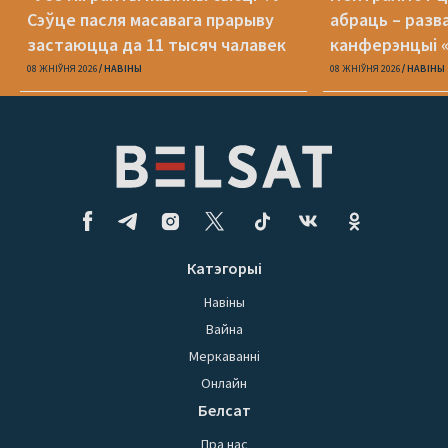
Сэўце пасля масавага прарыву
абраць – разв
застаюцца да 11 тысяч чалавек
канферэнцыі 
08 ЖНІЎНЯ 2026
НАВІНЫ
08 ЖНІЎНЯ 2026
НАВІНЫ
Катэгорыі
Навіны
Вайна
Меркаванні
Онлайн
Белсат
Пра нас