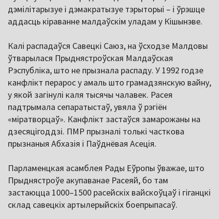
дэмілітарызуе і дэмакратызуе тэрыторыі – і ўрэшце
аддасць кіраванне малдаўскім уладам у Кішынэве.
Калі распадаўся Савецкі Саюз, на ўсходзе Малдовы
ўтварылася Прыднястроўская Малдаўская
Рэспубліка, што не прызнала распаду. У 1992 годзе
канфлікт перарос у амаль што грамадзянскую вайну,
у якой загінулі каля тысячы чалавек. Расея
падтрымала сепаратыстаў, увяла ў рэгіён
«міратворцаў». Канфлікт застаўся замарожаны на
дзесяцігоддзі. ПМР прызналі толькі часткова
прызнаныя Абхазія і Паўднёвая Асеція.
Парламенцкая асамблея Рады Еўропы ўважае, што
Прыднястроўе акупаванае Расеяй, бо там
застаюцца 1000–1500 расейскіх вайскоўцаў і гіганцкі
склад савецкіх артылерыйскіх боепрыпасаў.