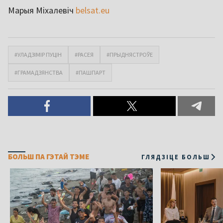
Марыя Міхалевіч
belsat.eu
#УЛАДЗІМІР ПУЦІН
#РАСЕЯ
#ПРЫДНЯСТРОЎЕ
#ГРАМАДЗЯНСТВА
#ПАШПАРТ
БОЛЬШ ПА ГЭТАЙ ТЭМЕ
ГЛЯДЗІЦЕ БОЛЬШ