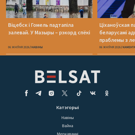
Віцебск і Гомель падтапіла
Ціханоўская п
залевай. У Мазыры – рэкорд спёкі
беларусамі ад
праблемы з ле
06 ЖНІЎНЯ 2026
НАВІНЫ
06 ЖНІЎНЯ 2026
КАМЕНТ
Катэгорыі
Навіны
Вайна
Меркаванні