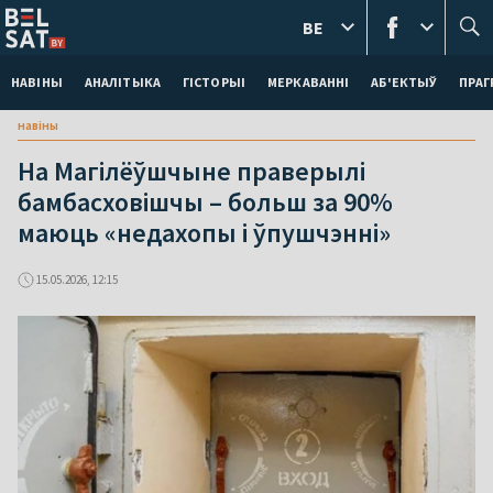
BE
НАВІНЫ
АНАЛІТЫКА
ГІСТОРЫІ
МЕРКАВАННI
АБ'ЕКТЫЎ
ПРАГ
навіны
На Магілёўшчыне праверылі
бамбасховішчы – больш за 90%
маюць «недахопы і ўпушчэнні»
15.05.2026, 12:15