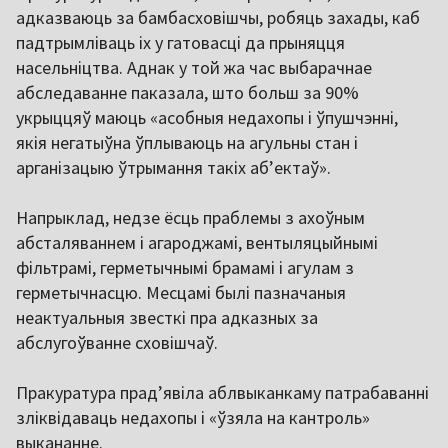
адказваюць за бамбасховішчы, робяць захады, каб
падтрымліваць іх у гатовасці да прыняцця
насельніцтва. Аднак у той жа час выбарачнае
абследаванне паказала, што больш за 90%
укрыццяў маюць «асобныя недахопы і ўпушчэнні,
якія негатыўна ўплываюць на агульны стан і
арганізацыю ўтрымання такіх аб’ектаў».
Напрыклад, недзе ёсць праблемы з ахоўным
абсталяваннем і агароджамі, вентыляцыйнымі
фільтрамі, герметычнымі брамамі і агулам з
герметычнасцю. Месцамі былі пазначаныя
неактуальныя звесткі пра адказных за
абслугоўванне сховішчаў.
Пракуратура прад’явіла аблвыканкаму патрабаванні
зліквідаваць недахопы і «ўзяла на кантроль»
выкананне.