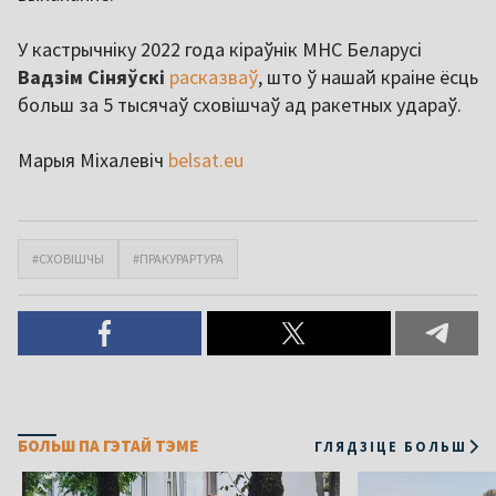
У кастрычніку 2022 года кіраўнік МНС Беларусі
Вадзім Сіняўскі
расказваў
, што ў нашай краіне ёсць
больш за 5 тысячаў сховішчаў ад ракетных удараў.
Марыя Міхалевіч
belsat.eu
#СХОВІШЧЫ
#ПРАКУРАРТУРА
БОЛЬШ ПА ГЭТАЙ ТЭМЕ
ГЛЯДЗІЦЕ БОЛЬШ