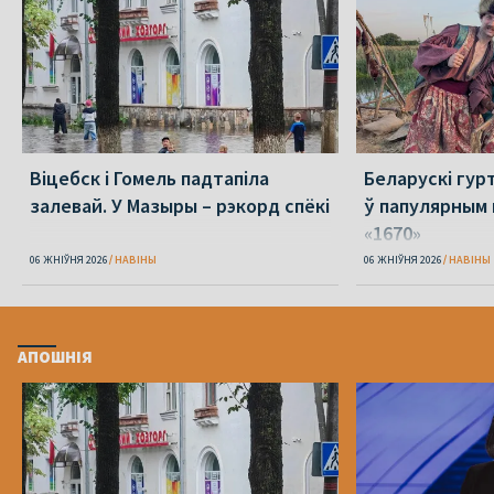
Віцебск і Гомель падтапіла
Беларускі гур
залевай. У Мазыры – рэкорд спёкі
ў папулярным 
«1670»
06 ЖНІЎНЯ 2026
НАВІНЫ
06 ЖНІЎНЯ 2026
НАВІНЫ
АПОШНІЯ