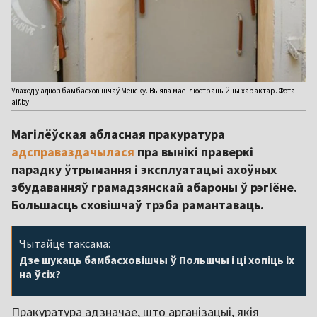
Уваход у адно з бамбасховішчаў Менску. Выява мае ілюстрацыйны характар. Фота:
aif.by
Магілёўская абласная пракуратура
адсправаздачылася
пра вынікі праверкі
парадку ўтрымання і эксплуатацыі ахоўных
збудаванняў грамадзянскай абароны ў рэгіёне.
Большасць сховішчаў трэба рамантаваць.
Чытайце таксама:
Дзе шукаць бамбасховішчы ў Польшчы і ці хопіць іх
на ўсіх?
Пракуратура адзначае, што арганізацыі, якія