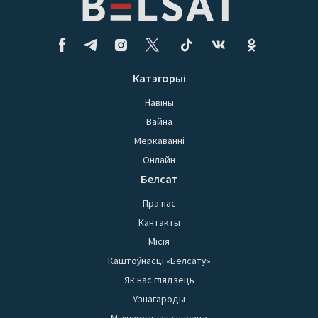
Катэгорыі
Навіны
Вайна
Меркаванні
Онлайн
Белсат
Пра нас
Кантакты
Місія
Каштоўнасці «Белсату»
Як нас глядзець
Узнагароды