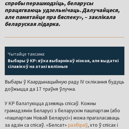
спробы перашкодзіць, беларусы
працягваюць удзельнічаць. Далучайцеся,
але памятайце пра бяспеку», – заклікала
беларуская лідарка.
Чытайце таксама:
Выбары ў КР: яўка выбарнікаў нізкая, але выдаткі
сілавікоў на атакі вялізныя
Выбары ў Каардынацыйную раду IV склікання будуць
доўжыцца да 17 траўня ўлучна.
У КР балатуюцца дзевяць спісаў. Кожны
грамадзянін Беларусі з беларускім пашпартам (або
«пашпартам Новай Беларусі») можа прагаласаваць
за адзін са спісаў. «Белсат»
разбіраў
, хто ў спісах і