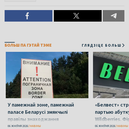
БОЛЬШ ПА ГЭТАЙ ТЭМЕ
ГЛЯДЗІЦЕ БОЛЬШ
У памежнай зоне, памежнай
«Белвест» стр
паласе Беларусі змякчылі
партыю абутку
правілы знаходжання
Wildberries. Фі
банкрутавала
06 ЖНІЎНЯ 2026
НАВІНЫ
06 ЖНІЎНЯ 2026
НАВІНЫ