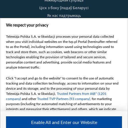
Міжнародная супраца
Ціск з боку ўладаў Беларусі
Як нас падтрымаць
Правілы выкарыстання матэрыялаў
We respect your privacy
Інфармацыя аб адпраўніку
Telewizja Polska S.A. w likwidacji processes your personal data collected
Бяспека
when you visit individual websites on the tvp.pl Portal (hereinafter referred
Youtube
to as the Portal), including information saved using technologies used to
track and store them, such as cookies, web beacons or other similar
Белсат news
technologies enabling the provision of tailored and secure services,
personalize content and advertising, provide social media features and
Белсат Shorts
analyze Internet traffic.
Белсат Life
Click "I accept and go to the website" to consent to the use of automatic
Жэстачайшы мульт
tracking and data collection technology, access to information on your end
Belsat English
device and its storage, and to the processing of your personal data by
Telewizja Polska S.A. w likwidacji,
Trusted Partners from IAB* (1201
Biełsat PL
company)
and other
Trusted TVP Partners (93 company)
, for marketing
Белсат Now
purposes (including for automated matching of advertisements to your
interests and measuring their effectiveness) and others, which we indicate
Белсат History
below.
Белсат Music
Enable All and Enter our Website
The purposes of processing your data by TVP S.A. w likwidacji are as
Белсат Doc