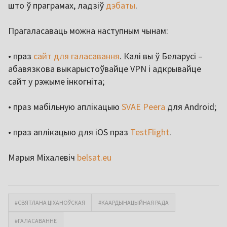
што ў праграмах, ладзіў
дэбаты
.
Прагаласаваць можна наступным чынам:
• праз
сайт для галасавання
. Калі вы ў Беларусі –
абавязкова выкарыстоўвайце VPN і адкрывайце
сайт у рэжыме інкогніта;
• праз мабільную аплікацыю
SVAE Peera
для Android;
• праз аплікацыю для iOS праз
TestFlight
.
Марыя Міхалевіч
belsat.eu
#СВЯТЛАНА ЦІХАНОЎСКАЯ
#КААРДЫНАЦЫЙНАЯ РАДА
#ГАЛАСАВАННЕ