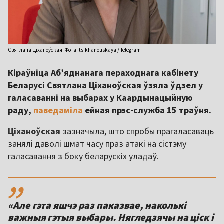
Святлана Ціханоўская. Фота: tsikhanouskaya / Telegram
Кіраўніца Аб’яднанага пераходнага кабінету
Беларусі Святлана Ціханоўская ўзяла ўдзел у
галасаванні на выбарах у Каардынацыйную
раду,
паведаміла
ейная прэс-служба 15 траўня.
Ціханоўская
зазначыла, што спробы прагаласаваць
занялі даволі шмат часу праз атакі на сістэму
галасавання з боку беларускіх уладаў.
,,
«Але гэта яшчэ раз паказвае, наколькі
важныя гэтыя выбары. Нягледзячы на ціск і