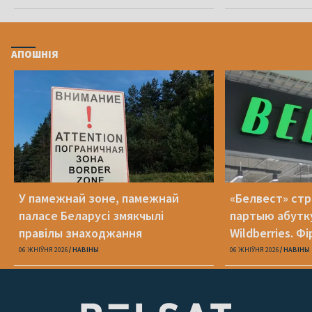
АПОШНІЯ
У памежнай зоне, памежнай
«Белвест» стр
паласе Беларусі змякчылі
партыю абутку
правілы знаходжання
Wildberries. Фі
банкрутавала
06 ЖНІЎНЯ 2026
НАВІНЫ
06 ЖНІЎНЯ 2026
НАВІНЫ