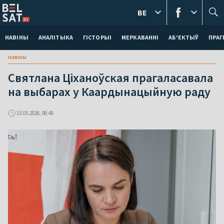
BE
НАВІНЫ
АНАЛІТЫКА
ГІСТОРЫІ
МЕРКАВАННI
АБ'ЕКТЫЎ
ПРАГ
навіны
Святлана Ціханоўская прагаласавала
на выбарах у Каардынацыйную раду
15.05.2026, 08:48