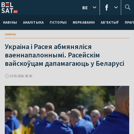
BE
НАВІНЫ
АНАЛІТЫКА
ГІСТОРЫІ
МЕРКАВАННI
АБ'ЕКТЫЎ
ПРАГ
навіны
Украіна і Расея абмяняліся
ваеннапалоннымі. Расейскім
вайскоўцам дапамагаюць у Беларусі
15.05.2026, 08:30