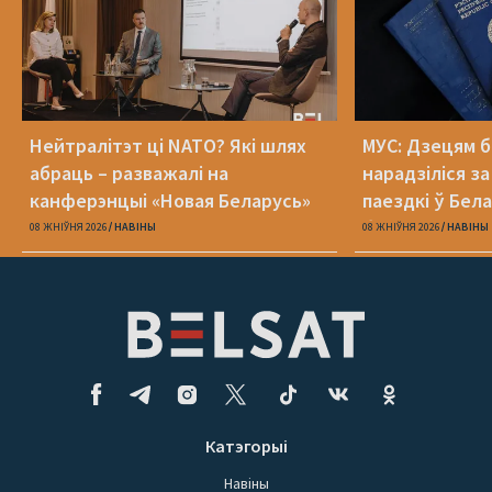
Нейтралітэт ці NATO? Які шлях
МУС: Дзецям б
абраць – разважалі на
нарадзіліся з
канферэнцыі «Новая Беларусь»
паездкі ў Бел
беларускі паш
08 ЖНІЎНЯ 2026
НАВІНЫ
08 ЖНІЎНЯ 2026
НАВІНЫ
Катэгорыі
Навіны