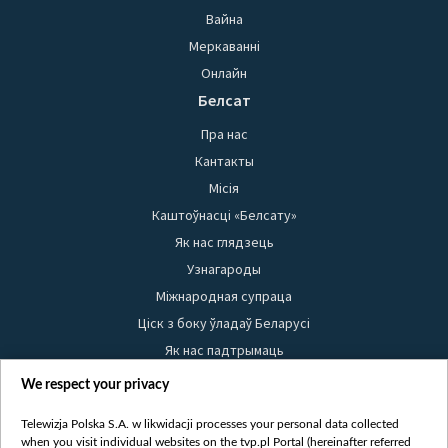
Вайна
Меркаванні
Онлайн
Белсат
Пра нас
Кантакты
Місія
Каштоўнасці «Белсату»
Як нас глядзець
Узнагароды
Міжнародная супраца
Ціск з боку ўладаў Беларусі
Як нас падтрымаць
Правілы выкарыстання матэрыялаў
We respect your privacy
Інфармацыя аб адпраўніку
Telewizja Polska S.A. w likwidacji processes your personal data collected
Бяспека
when you visit individual websites on the tvp.pl Portal (hereinafter referred