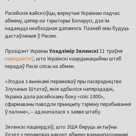
Расейскія вайскоўцы, вернутыя Украінаю падчас
абмену, цяпер на тэрыторыі Беларусі, дзе ім
надаецца неабходная дапамога. Пазней яны будуць
дастаўленыя ў Расею.
Прэзідэнт Украіны
Уладзімір Зяленскі
11 траўня
паведамляў
, што Украінскі каардынацыйны штаб
перадаў Расеі спісы на абмен.
«Згодна з вынікамі перамоваў пры пасярэдніцтве
Злучаных Штатаў, якія адбыліся напярэдадні,
Украіна дала расейскаму боку «спіс 1000»,
сфармаваны паводле прынцыпу тэрміну перабывання
ў палоне», – адзначалася з заяве штабу.
Зяленскі пацвердзіў, што ЗША бяруць актыўны
ўдзел у перамовах наконт абмену ваеннапалоннымі.