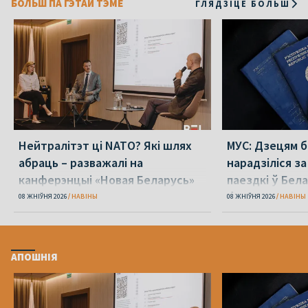
БОЛЬШ ПА ГЭТАЙ ТЭМЕ
ГЛЯДЗІЦЕ БОЛЬШ
Нейтралітэт ці NATO? Які шлях
МУС: Дзецям б
абраць – разважалі на
нарадзіліся з
канферэнцыі «Новая Беларусь»
паездкі ў Бел
беларускі паш
08 ЖНІЎНЯ 2026
НАВІНЫ
08 ЖНІЎНЯ 2026
НАВІНЫ
АПОШНІЯ