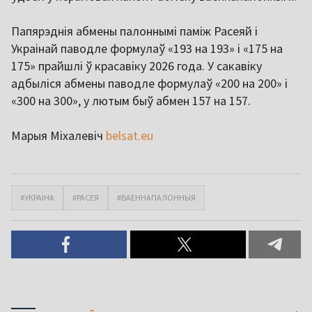
Папярэднія абмены палоннымі паміж Расеяй і
Украінай паводле формулаў «193 на 193» і «175 на
175» прайшлі ў красавіку 2026 года. У сакавіку
адбыліся абмены паводле формулаў «200 на 200» і
«300 на 300», у лютым быў абмен 157 на 157.
Марыя Міхалевіч
belsat.eu
#УКРАІНА
#РАСЕЯ
#ВАЕННАПАЛОННЫЯ