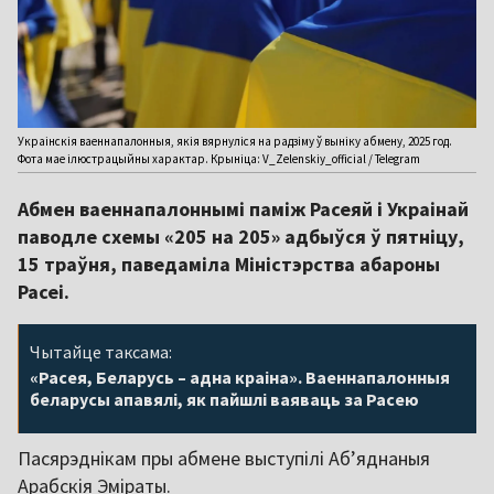
Украінскія ваеннапалонныя, якія вярнуліся на радзіму ў выніку абмену, 2025 год.
Фота мае ілюстрацыйны характар. Крыніца: V_Zelenskiy_official / Telegram
Абмен ваеннапалоннымі паміж Расеяй і Украінай
паводле схемы «205 на 205» адбыўся ў пятніцу,
15 траўня, паведаміла Міністэрства абароны
Расеі.
Чытайце таксама:
«Расея, Беларусь – адна краіна». Ваеннапалонныя
беларусы апавялі, як пайшлі ваяваць за Расею
Пасярэднікам пры абмене выступілі Аб’яднаныя
Арабскія Эміраты.