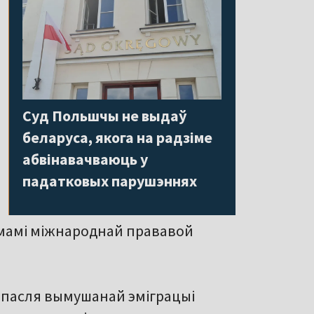
Суд Польшчы не выдаў
беларуса, якога на радзіме
абвінавачваюць у
падатковых парушэннях
мамі міжнароднай прававой
т пасля вымушанай эміграцыі