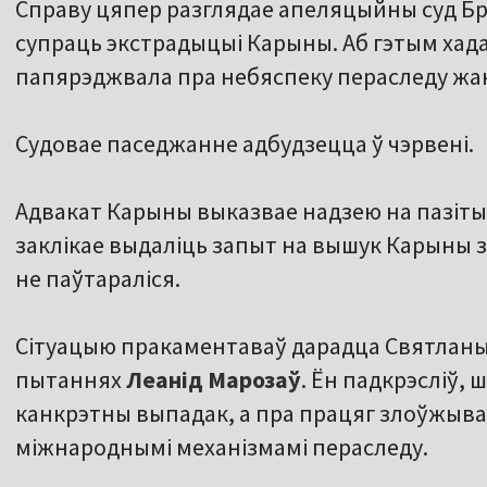
Справу цяпер разглядае апеляцыйны суд Б
супраць экстрадыцыі Карыны. Аб гэтым хада
папярэджвала пра небяспеку пераследу жан
Судовае паседжанне адбудзецца ў чэрвені.
Адвакат Карыны выказвае надзею на пазіты
заклікае выдаліць запыт на вышук Карыны з
не паўтараліся.
Сітуацыю пракаментаваў дарадца Святланы
пытаннях
Леанід Марозаў
. Ён падкрэсліў, 
канкрэтны выпадак, а пра працяг злоўжыва
міжнароднымі механізмамі пераследу.