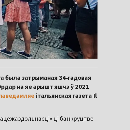
ага была затрыманая 34-гадовая
рдар на яе арышт яшчэ ў 2021
паведамляе
італьянская газета Il
ацежаздольнасці» ці банкруцтве