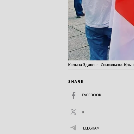
Карына Зданевіч-Спыхальска. Крын
SHARE
FACEBOOK
X
TELEGRAM