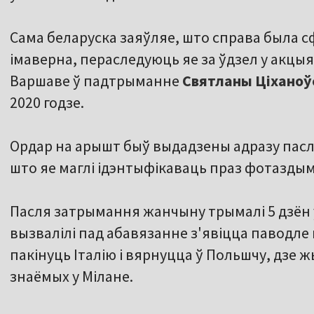
Сама беларуска заяўляе, што справа была с
імаверна, пераследуюць яе за ўдзел у акцы
Варшаве ў падтрыманне
Святланы Ціханоў
2020 годзе.
Ордар на арышт быў выдадзены адразу пасл
што яе маглі ідэнтыфікаваць праз фотаздымк
Пасля затрымання жанчыну трымалі 5 дзён у
вызвалілі пад абавязанне з'явіцца паводле
пакінуць Італію і вярнуцца ў Польшчу, дзе 
знаёмых у Мілане.