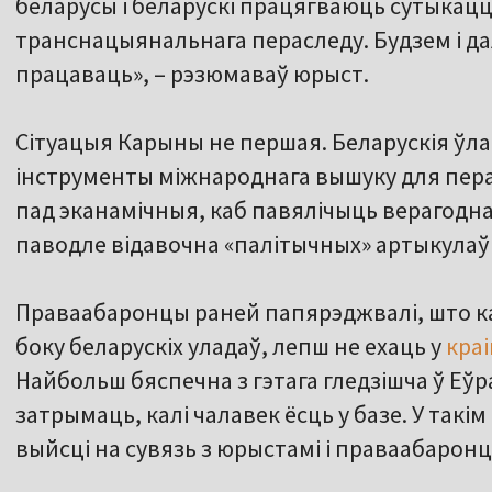
беларусы і беларускі працягваюць сутыкацц
транснацыянальнага пераследу. Будзем і д
працаваць», – рэзюмаваў юрыст.
Сітуацыя Карыны не першая. Беларускія ў
інструменты міжнароднага вышуку для пер
пад эканамічныя, каб павялічыць верагодн
паводле відавочна «палітычных» артыкулаў
Праваабаронцы раней папярэджвалі, што кал
боку беларускіх уладаў, лепш не ехаць у
кра
Найбольш бяспечна з гэтага гледзішча ў Еўр
затрымаць, калі чалавек ёсць у базе. У такі
выйсці на сувязь з юрыстамі і праваабаронц