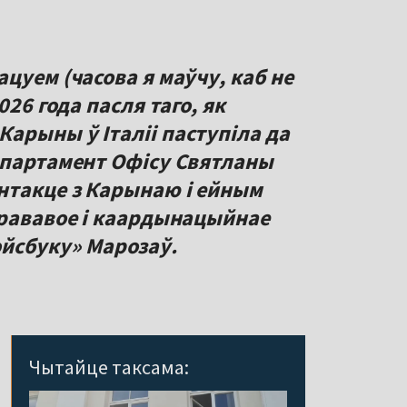
цуем (часова я маўчу, каб не
026 года пасля таго, як
арыны ў Італіі паступіла да
эпартамент Офісу Святланы
нтакце з Карынаю і ейным
прававое і каардынацыйнае
йсбуку» Марозаў.
Чытайце таксама: