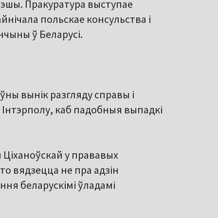
рэшы. Пракуратура выступае
йнічала польскае консульства і
чыны ў Беларусі.
ўны вынік разгляду справы і
 Інтэрполу, каб падобныя выпадкі
 Ціханоўскай у прававых
што вядзецца не пра адзін
ння беларускімі ўладамі