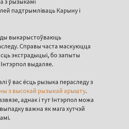
а з рызыкамі
алей падтрымліваць Карыну і
лады выкарыстоўваюць
аследу. Справы часта маскуюцца
асць экстрадыцыі, бо запыты
 Інтэрпол выдаляе.
і ў вас ёсць рызыка пераследу з
іны з высокай рызыкай арышту
.
азвязе, аднак і тут Інтэрпол можа
м выпадку важна як мага хутчэй
амі.