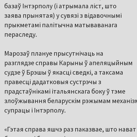
базаў Інтэрполу (і атрымала ліст, што
заява прынятая) у сувязі з відавочнымі
прыкметамі палітычна матываванага
пераследу.
Марозаў плануе прысутнічаць на
разглядзе справы Карыны ў апеляцыйным
судзе ў Брэшы ў якасці сведкі, а таксама
правесці дадатковыя сустрэчы з
прадстаўнікамі італьянскага боку ў тэме
злоўжывання беларускім рэжымам механіз
супрацы і Інтэрполу.
«Гэтая справа яшчэ раз паказвае, што нава