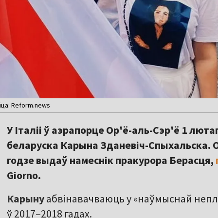
іца: Reform.news
У Італіі ў аэрапорце Ор'ё-аль-Сэр'ё 1 лют
беларуска Карына Зданевіч-Спыхальска. О
годзе выдаў намеснік пракурора Берасця,
Giorno.
Карыну
абвінавачваюць у «наўмыснай непл
ў 2017–2018 гадах.