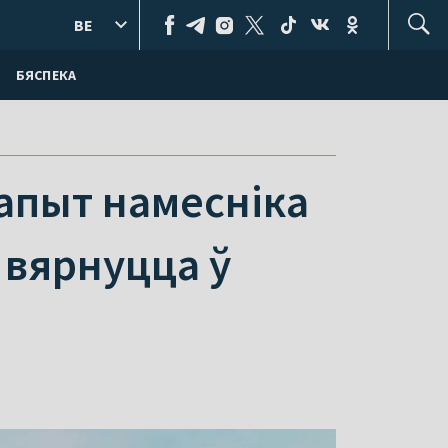
BE
БЯСПЕКА
запыт намесніка
 вярнуцца ў