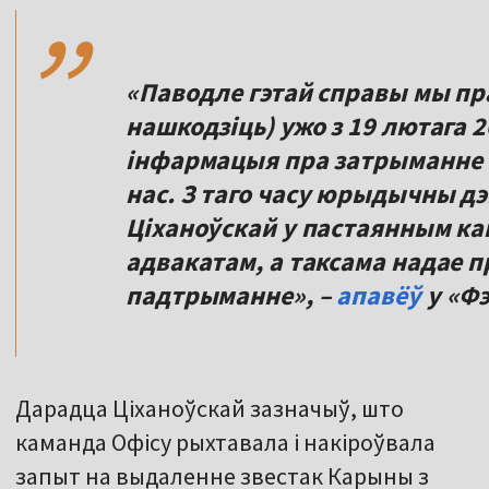
,,
«Паводле гэтай справы мы пра
нашкодзіць) ужо з 19 лютага 2
інфармацыя пра затрыманне К
нас. З таго часу юрыдычны д
Ціханоўскай у пастаянным ка
адвакатам, а таксама надае 
падтрыманне», –
апавёў
у «Фэ
Дарадца Ціханоўскай зазначыў, што
каманда Офісу рыхтавала і накіроўвала
запыт на выдаленне звестак Карыны з