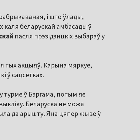
фабрыкаваная, і што ўлады,
ях каля беларускай амбасады ў
скай
пасля прэзідэнцкіх выбараў у
я тых акцыяў. Карына мяркуе,
і ў сацсетках.
 турме ў Бэргама, потым яе
 выкліку. Беларуска не можа
жыла да арышту. Яна цяпер жыве ў