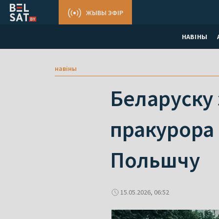
ЖЫВЫ ЭФІР
НАВІНЫ
навіны
Беларуску 
пракурора 
Польшчу
15.05.2026, 06:52