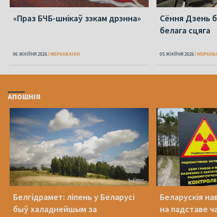
«Праз БЧБ-шнікаў зэкам дрэнна»
Сёння Дзень 
белага сцяга
06 ЖНІЎНЯ 2026
МЕРКАВАННI
05 ЖНІЎНЯ 2026
МЕРКАВ
АПОШНІЯ
Белгідрамет: ліпень у Беларусі
Беларускія на
быў халаднейшым за
на падставе ча