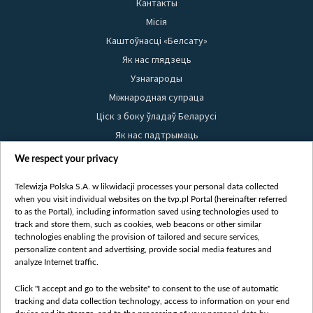
Кантакты
Місія
Каштоўнасці «Белсату»
Як нас глядзець
Узнагароды
Міжнародная супраца
Ціск з боку ўладаў Беларусі
Як нас падтрымаць
Правілы выкарыстання матэрыялаў
We respect your privacy
Інфармацыя аб адпраўніку
Telewizja Polska S.A. w likwidacji processes your personal data collected
Бяспека
when you visit individual websites on the tvp.pl Portal (hereinafter referred
Youtube
to as the Portal), including information saved using technologies used to
track and store them, such as cookies, web beacons or other similar
Белсат news
technologies enabling the provision of tailored and secure services,
personalize content and advertising, provide social media features and
Белсат Shorts
analyze Internet traffic.
Белсат Life
Click "I accept and go to the website" to consent to the use of automatic
Жэстачайшы мульт
tracking and data collection technology, access to information on your end
Belsat English