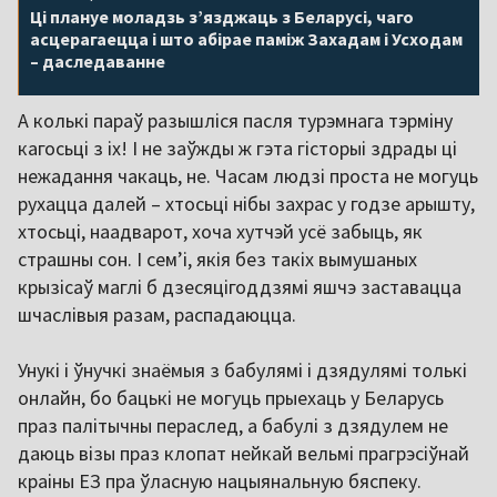
Ці плануе моладзь з’язджаць з Беларусі, чаго
асцерагаецца і што абірае паміж Захадам і Усходам
– даследаванне
А колькі параў разышліся пасля турэмнага тэрміну
кагосьці з іх! І не заўжды ж гэта гісторыі здрады ці
нежадання чакаць, не. Часам людзі проста не могуць
рухацца далей – хтосьці нібы захрас у годзе арышту,
хтосьці, наадварот, хоча хутчэй усё забыць, як
страшны сон. І сем’і, якія без такіх вымушаных
крызісаў маглі б дзесяцігоддзямі яшчэ заставацца
шчаслівыя разам, распадаюцца.
Унукі і ўнучкі знаёмыя з бабулямі і дзядулямі толькі
онлайн, бо бацькі не могуць прыехаць у Беларусь
праз палітычны пераслед, а бабулі з дзядулем не
даюць візы праз клопат нейкай вельмі прагрэсіўнай
краіны ЕЗ пра ўласную нацыянальную бяспеку.