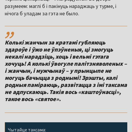
разумеем: маглі б і пакінуць нараджаць у турме, і
нічога б уладам за гэта не было.
,,
Колькі жанчын за кратамі губляюць
здароўе і ўжо не ўпэўненыя, ці змогуць
некалі нарадзіць, хоць і вельмі гэтага
хочуць! А колькі ўвогуле палітзняволеных –
і жанчын, і мужчынаў – у прынцыпе не
могуць бачыцца з роднымі! Зрэшты, калі
родныя паміраюць, развітацца з імі таксама
не адпускаюць. Такія вось «каштоўнасці»,
такое вось «святое».
Чытайце таксама: