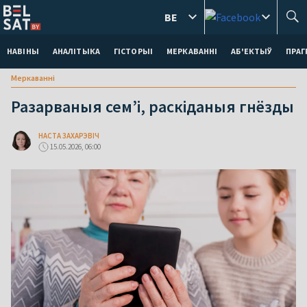
BE
НАВІНЫ
АНАЛІТЫКА
ГІСТОРЫІ
МЕРКАВАННI
АБ'ЕКТЫЎ
ПРАГ
Меркаваннi
Разарваныя сем’і, раскіданыя гнёзды
НАСТА ЗАХАРЭВІЧ
15.05.2026, 06:00