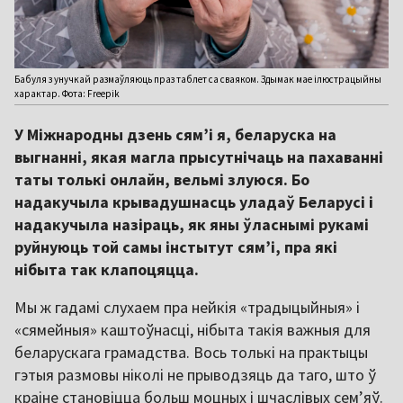
Бабуля з унучкай размаўляюць праз таблет са сваяком. Здымак мае ілюстрацыйны
характар. Фота: Freepik
У Міжнародны дзень сям’і я, беларуска на
выгнанні, якая магла прысутнічаць на пахаванні
таты толькі онлайн, вельмі злуюся. Бо
надакучыла крывадушнасць уладаў Беларусі і
надакучыла назіраць, як яны ўласнымі рукамі
руйнуюць той самы інстытут сям’і, пра які
нібыта так клапоцяцца.
Мы ж гадамі слухаем пра нейкія «традыцыйныя» і
«сямейныя» каштоўнасці, нібыта такія важныя для
беларускага грамадства. Вось толькі на практыцы
гэтыя размовы ніколі не прыводзяць да таго, што ў
краіне становіцца больш моцных і шчаслівых сем’яў.