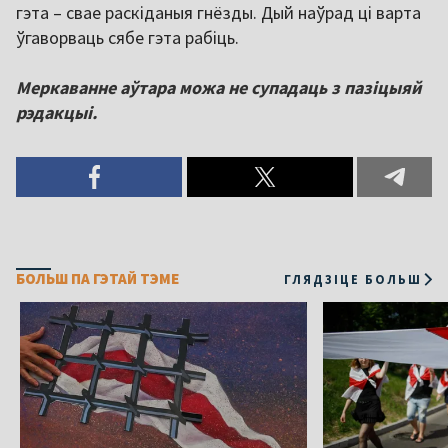
гэта – свае раскіданыя гнёзды. Дый наўрад ці варта
ўгаворваць сябе гэта рабіць.
Меркаванне аўтара можа не супадаць з пазіцыяй
рэдакцыі.
БОЛЬШ ПА ГЭТАЙ ТЭМЕ
ГЛЯДЗІЦЕ БОЛЬШ