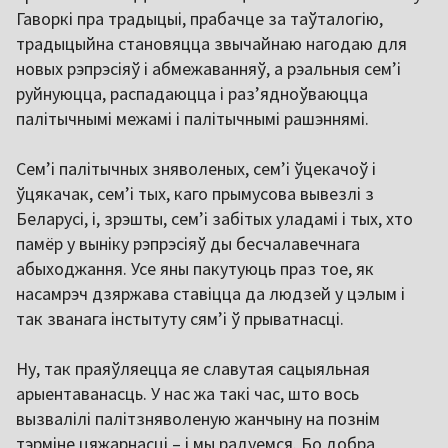
Гаворкі пра традыцыі, прабачце за таўталогію,
традыцыйна становяцца звычайнаю нагодаю для
новых рэпрэсіяў і абмежаванняў, а рэальныя сем’і
руйнуюцца, распадаюцца і раз’ядноўваюцца
палітычнымі межамі і палітычнымі рашэннямі.
Сем’і палітычных зняволеных, сем’і ўцекачоў і
ўцякачак, сем’і тых, каго прымусова вывезлі з
Беларусі, і, зрэшты, сем’і забітых уладамі і тых, хто
памёр у выніку рэпрэсіяў ды бесчалавечнага
абыходжання. Усе яны пакутуюць праз тое, як
насамрэч дзяржава ставіцца да людзей у цэлым і
так званага інстытуту сям’і ў прыватнасці.
Ну, так праяўляецца яе славутая сацыяльная
арыентаванасць. У нас жа такі час, што вось
вызвалілі палітзняволеную жанчыну на познім
тэрміне цяжарнасці – і мы радуемся. Бо добра