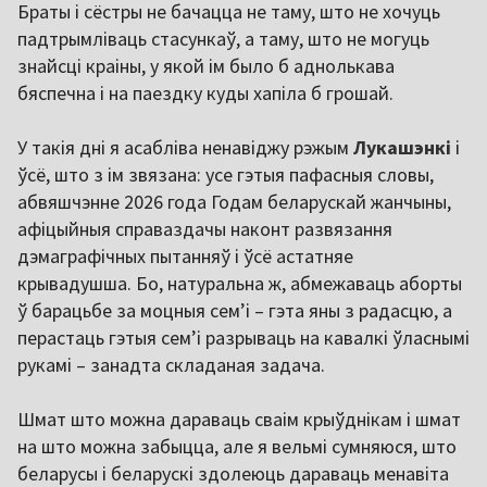
Браты і сёстры не бачацца не таму, што не хочуць
падтрымліваць стасункаў, а таму, што не могуць
знайсці краіны, у якой ім было б аднолькава
бяспечна і на паездку куды хапіла б грошай.
У такія дні я асабліва ненавіджу рэжым
Лукашэнкі
і
ўсё, што з ім звязана: усе гэтыя пафасныя словы,
абвяшчэнне 2026 года Годам беларускай жанчыны,
афіцыйныя справаздачы наконт развязання
дэмаграфічных пытанняў і ўсё астатняе
крывадушша. Бо, натуральна ж, абмежаваць аборты
ў барацьбе за моцныя сем’і – гэта яны з радасцю, а
перастаць гэтыя сем’і разрываць на кавалкі ўласнымі
рукамі – занадта складаная задача.
Шмат што можна дараваць сваім крыўднікам і шмат
на што можна забыцца, але я вельмі сумняюся, што
беларусы і беларускі здолеюць дараваць менавіта