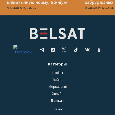
кліматычную норму, 6 жніўня
забруджаных 
будзе +40°С
06 ЖНІЎНЯ 2026
НАВІНЫ
06 ЖНІЎНЯ 2026
НАВІНЫ
Катэгорыі
Навіны
Вайна
Меркаванні
Онлайн
Белсат
Пра нас