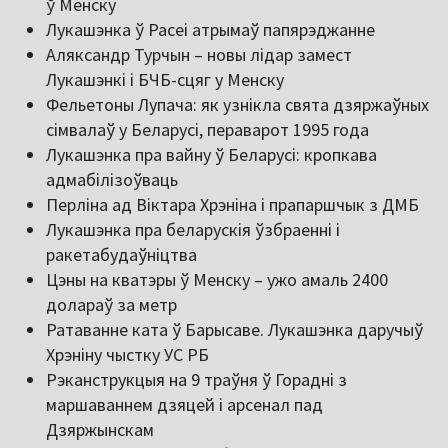
ў Менску
Лукашэнка ў Расеі атрымаў папярэджанне
Аляксандр Турчын – новы лідар замест
Лукашэнкі і БЧБ-сцяг у Менску
Фельетоны Лупача: як узнікла свята дзяржаўных
сімвалаў у Беларусі, пераварот 1995 года
Лукашэнка пра вайну ў Беларусі: кропкава
адмабілізоўваць
Перліна ад Віктара Хрэніна і прапаршчык з ДМБ
Лукашэнка пра беларускія ўзбраенні і
ракетабудаўніцтва
Цэны на кватэры ў Менску – ужо амаль 2400
долараў за метр
Ратаванне ката ў Барысаве. Лукашэнка даручыў
Хрэніну чыстку УС РБ
Рэканструкцыя на 9 траўня ў Горадні з
маршаваннем дзяцей і арсенал пад
Дзяржынскам