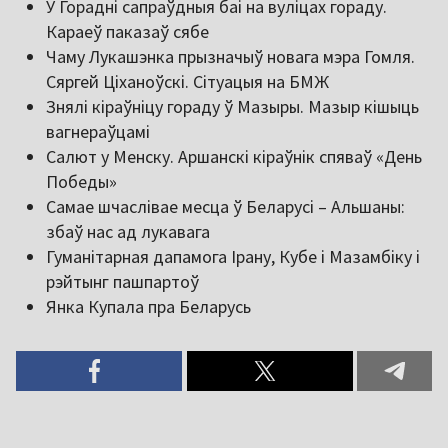
У Горадні сапраўдныя баі на вуліцах гораду.
Караеў паказаў сябе
Чаму Лукашэнка прызначыў новага мэра Гомля.
Сяргей Ціханоўскі. Сітуацыя на БМЖ
Знялі кіраўніцу гораду ў Мазыры. Мазыр кішыць
вагнераўцамі
Салют у Менску. Аршанскі кіраўнік спяваў «День
Победы»
Самае шчаслівае месца ў Беларусі – Альшаны:
збаў нас ад лукавага
Гуманітарная дапамога Ірану, Кубе і Мазамбіку і
рэйтынг пашпартоў
Янка Купала пра Беларусь