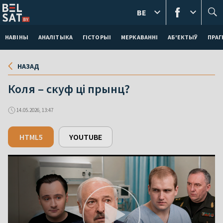
BE
НАВІНЫ
АНАЛІТЫКА
ГІСТОРЫІ
МЕРКАВАННI
АБ'ЕКТЫЎ
ПРАГ
НАЗАД
Коля – скуф ці прынц?
14.05.2026, 13:47
HTML5
YOUTUBE