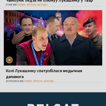
Чыноўнік ледзь не плюнуў Лукашэнку ў твар
07 МАЯ 2026
ПРАБЕЛ. NEXTA НА «БЕЛСАЦЕ»
Колі Лукашэнку спатрэбілася медычная
дапамога
30 КРАСАВІКА 2026
ПРАБЕЛ. NEXTA НА «БЕЛСАЦЕ»