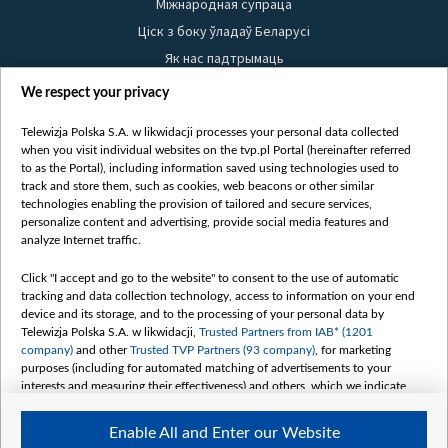
Міжнародная супраца
Ціск з боку ўладаў Беларусі
Як нас падтрымаць
Правілы выкарыстання матэрыялаў
We respect your privacy
Інфармацыя аб адпраўніку
Telewizja Polska S.A. w likwidacji processes your personal data collected
Бяспека
when you visit individual websites on the tvp.pl Portal (hereinafter referred
Youtube
to as the Portal), including information saved using technologies used to
track and store them, such as cookies, web beacons or other similar
Белсат news
technologies enabling the provision of tailored and secure services,
personalize content and advertising, provide social media features and
Белсат Shorts
analyze Internet traffic.
Белсат Life
Жэстачайшы мульт
Click "I accept and go to the website" to consent to the use of automatic
tracking and data collection technology, access to information on your end
Belsat English
device and its storage, and to the processing of your personal data by
Biełsat PL
Telewizja Polska S.A. w likwidacji,
Trusted Partners from IAB* (1201
company)
and other
Trusted TVP Partners (93 company)
, for marketing
Белсат Now
purposes (including for automated matching of advertisements to your
Белсат History
interests and measuring their effectiveness) and others, which we indicate
below.
Белсат Music
Enable All and Enter our Website
Белсат Doc
The purposes of processing your data by TVP S.A. w likwidacji are as