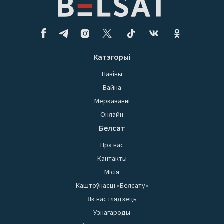
Катэгорыі
Навіны
Вайна
Меркаванні
Онлайн
Белсат
Пра нас
Кантакты
Місія
Каштоўнасці «Белсату»
Як нас глядзець
Узнагароды