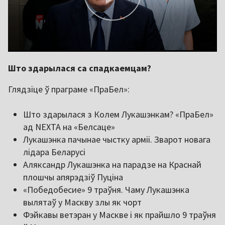
Што здарылася са спадкаемцам?
Глядзіце ў праграме «ПраБел»:
Што здарылася з Колем Лукашэнкам? «ПраБел»
ад NEXTA на «Белсаце»
Лукашэнка пачынае чыстку арміі. Зварот новага
лідара Беларусі
Аляксандр Лукашэнка на парадзе на Краснай
плошчы апярэдзіў Пуціна
«Победобесие» 9 траўня. Чаму Лукашэнка
вылятаў у Маскву злы як чорт
Фэйкавы ветэран у Маскве і як прайшло 9 траўня