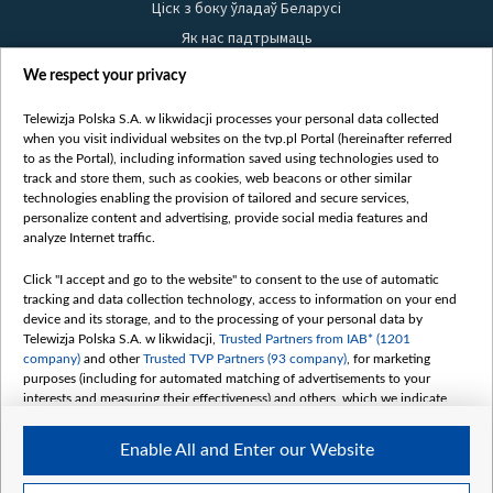
Ціск з боку ўладаў Беларусі
Як нас падтрымаць
Правілы выкарыстання матэрыялаў
We respect your privacy
Інфармацыя аб адпраўніку
Telewizja Polska S.A. w likwidacji processes your personal data collected
Бяспека
when you visit individual websites on the tvp.pl Portal (hereinafter referred
Youtube
to as the Portal), including information saved using technologies used to
track and store them, such as cookies, web beacons or other similar
Белсат news
technologies enabling the provision of tailored and secure services,
personalize content and advertising, provide social media features and
Белсат Shorts
analyze Internet traffic.
Белсат Life
Click "I accept and go to the website" to consent to the use of automatic
Жэстачайшы мульт
tracking and data collection technology, access to information on your end
Belsat English
device and its storage, and to the processing of your personal data by
Telewizja Polska S.A. w likwidacji,
Trusted Partners from IAB* (1201
Biełsat PL
company)
and other
Trusted TVP Partners (93 company)
, for marketing
Белсат Now
purposes (including for automated matching of advertisements to your
interests and measuring their effectiveness) and others, which we indicate
Белсат History
below.
Белсат Music
Enable All and Enter our Website
The purposes of processing your data by TVP S.A. w likwidacji are as
Белсат Doc
follows:
My consents