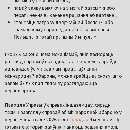
рызыкі сурʼёзнай шкоды;
падаў заяву выключна з мэтай затрымкі або
перапынення выканання рашэння аб вяртанні;
становіць пагрозу дзяржаўнай бяспецы або
грамадскаму парадку, альбо быў высланы з
Польшчы з гэтай прычыны ў мінулым.
І хоць у законе няма механізмаў, якія паскораць
разгляд справы ў выпадку, калі чалавек сапраўды
адпавядае ўсім правілам прадстаўлення
міжнароднай абароны, можна зрабіць выснову, што
заявы былых палітвязняў разглядаюцца
першачаргова.
Паводле Управы ў справах іншаземцаў, сярэдні
тэрмін разгляду справаў аб міжнароднай абароне ў
першым квартале 2026 года
складаў
9 месяцаў. Пры
гэтым некаторыя заяўнікі чакаюць рашэння амаль