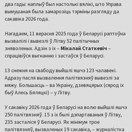
два гады: наплыў был настолькі вялікі, што Управа
вымушаная была замарозіць тэрміны разгляду да
сакавіка 2026 года.
Нагадаем, 11 верасня 2025 года ў Беларусі раптоўна
вызвалілі і вывезлі ў Літву 52 палітычных
зняволеных. Адзін з іх –
Мікалай Статкевіч
–
спрацівіўся выгнанню і застаўся ў Беларусі.
13 снежня на свабоду выйшлі яшчэ 123 чалавекі.
Адразу пасля вызвалення палітвязняў вывезлі за
мяжу. Большасць – ва Украіну, дзевяцярых (сярод іх
быў Алесь Бяляцкі) – у Літву.
У сакавіку 2026 года ў Беларусі на волю выйшлі яшчэ
250 палітвязняў. 15 з іх былі дэпартаваныя ў Літву,
235 засталіся ў Беларусі. Як мінімум трое
палітвязняў, вызваленых 19 сакавіка, – журналістка