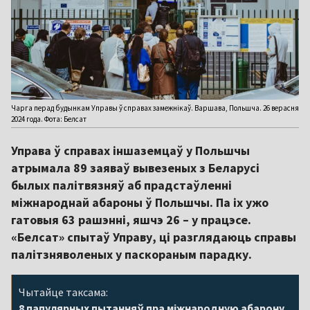
Чарга перад будынкам Управы ў справах замежнікаў. Варшава, Польшча. 26 верасня
2024 года. Фота: Белсат
Управа ў справах іншаземцаў у Польшчы
атрымала 89 заяваў вывезеных з Беларусі
былых палітвязняў аб прадстаўленні
міжнароднай абароны ў Польшчы. Па іх ужо
гатовыя 63 рашэнні, яшчэ 26 – у працэсе.
«Белсат» спытаў Управу, ці разглядаюць справы
палітзняволеных у паскораным парадку.
Чытайце таксама:
8 папулярных пытанняў пра міжнародную абарону