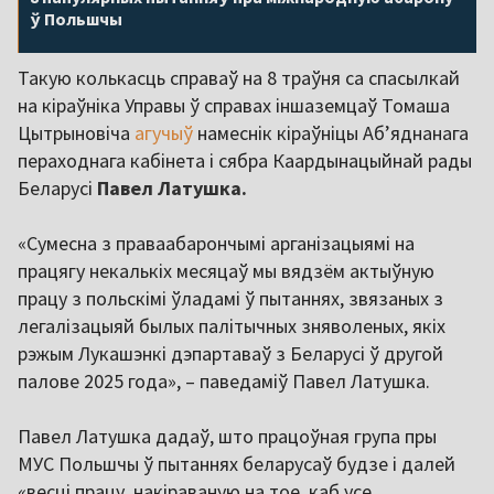
ў Польшчы
Такую колькасць справаў на 8 траўня са спасылкай
на кіраўніка Управы ў справах іншаземцаў Томаша
Цытрыновіча
агучыў
намеснік кіраўніцы Аб’яднанага
пераходнага кабінета і сябра Каардынацыйнай рады
Беларусі
Павел Латушка.
«Сумесна з праваабарончымі арганізацыямі на
працягу некалькіх месяцаў мы вядзём актыўную
працу з польскімі ўладамі ў пытаннях, звязаных з
легалізацыяй былых палітычных зняволеных, якіх
рэжым Лукашэнкі дэпартаваў з Беларусі ў другой
палове 2025 года», – паведаміў Павел Латушка.
Павел Латушка дадаў, што працоўная група пры
МУС Польшчы ў пытаннях беларусаў будзе і далей
«весці працу, накіраваную на тое, каб усе