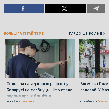
БОЛЬШ ПА ГЭТАЙ ТЭМЕ
ГЛЯДЗІЦЕ БОЛЬШ
Польшча пагадзілася: рэпрэсіі ў
Віцебск і Гоме
Беларусі не слабнуць. Што стала
залевай. У Ма
вядома пра іх 6 жніўня
06 ЖНІЎНЯ 2026
НАВІНЫ
06 ЖНІЎНЯ 2026
НАВІНЫ