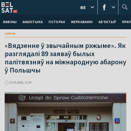
BE
НАВІНЫ
АНАЛІТЫКА
ГІСТОРЫІ
МЕРКАВАННI
АБ'ЕКТЫЎ
ПРАГ
навіны
«Вядзенне ў звычайным рэжыме». Як
разглядалі 89 заяваў былых
палітвязняў на міжнародную абарону
ў Польшчы
14.05.2026, 13:24