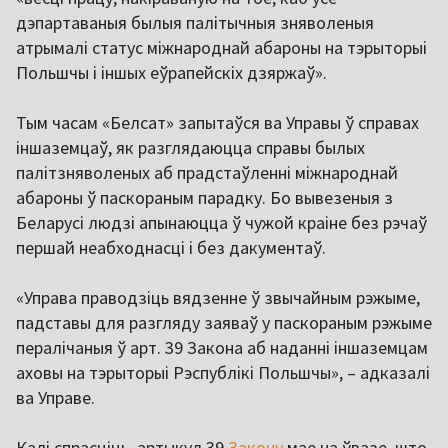
дэпартаваныя былыя палітычныя зняволеныя
атрымалі статус міжнароднай абароны на тэрыторыі
Польшчы і іншых еўрапейскіх дзяржаў».
Тым часам «Белсат» запытаўся ва Управы ў справах
іншаземцаў, як разглядаюцца справы былых
палітзняволеных аб прадстаўленні міжнароднай
абароны ў паскораным парадку. Бо вывезеныя з
Беларусі людзі апынаюцца ў чужой краіне без рэчаў
першай неабходнасці і без дакументаў.
«Управа праводзіць вядзенне ў звычайным рэжыме,
падставы для разгляду заяваў у паскораным рэжыме
пералічаныя ў арт. 39 Закона аб наданні іншаземцам
аховы на тэрыторыі Рэспублікі Польшчы», – адказалі
ва Управе.
Калі спрасціць, артыкул 39
Закону
мае на ўвазе, што