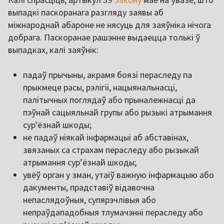
выпадкі паскоранага разгляду заявы аб
міжнароднай абароне не нясуць для заяўніка нічога
добрага. Паскоранае рашэнне выдаецца толькі ў
выпадках, калі заяўнік:
падаў прычыны, акрамя боязі пераследу па
прыкмеце расы, рэлігіі, нацыянальнасці,
палітычных поглядаў або прыналежнасці да
пэўнай сацыяльнай групы або рызыкі атрымання
сур'ёзнай шкоды;
не падаў ніякай інфармацыі аб абставінах,
звязаных са страхам пераследу або рызыкай
атрымання сурʼёзнай шкоды;
увёў орган у зман, утаіў важную інфармацыю або
дакументы, прадставіў відавочна
непаслядоўныя, супярэчлівыя або
непраўдападобныя тлумачэнні пераследу або