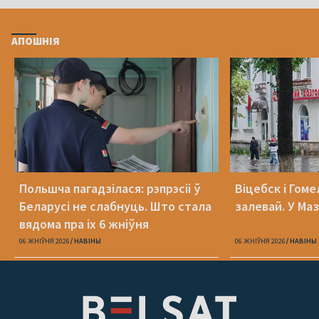
АПОШНІЯ
Польшча пагадзілася: рэпрэсіі ў
Віцебск і Гоме
Беларусі не слабнуць. Што стала
залевай. У Ма
вядома пра іх 6 жніўня
06 ЖНІЎНЯ 2026
НАВІНЫ
06 ЖНІЎНЯ 2026
НАВІНЫ