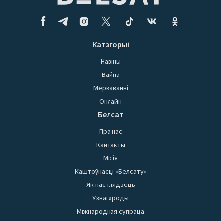
Катэгорыі
Навіны
Вайна
Меркаванні
Онлайн
Белсат
Пра нас
Кантакты
Місія
Каштоўнасці «Белсату»
Як нас глядзець
Узнагароды
Міжнародная супраца