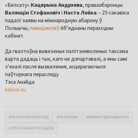
«Белсату»
Кацярына Андрэева
, праваабаронцы
Валянцін Стэфановіч
і
Наста Лойка
– 25 сакавіка
падалі заявы на міжнародную абарону ў
Польшчы,
паведамляў
Аб’яднаны пераходны
кабінет.
Да гвалтоўна вывезеных палітзняволеных таксама
варта дадаць і тых, каго не дэпартавалі, а яны самі
з’ехалі пасля вызвалення, асцерагаючыся
паўторнага пераследу.
Тэса Анэйда
belsat.eu
#ПАЛІТЫЧНЫ ПЕРАСЛЕД
#ПАЛІТВЯЗНІ
#МІЖНАРОДНАЯ АБАРОНА
#ЛЕГАЛІЗАЦЫЯ Ў ПОЛЬШЧЫ