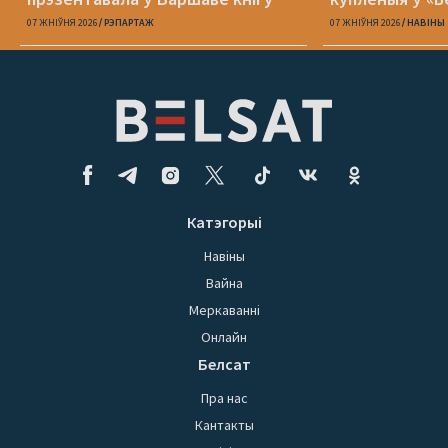
«Пока я искала слова»
07 ЖНІЎНЯ 2026
РЭПАРТАЖ
07 ЖНІЎНЯ 2026
НАВІНЫ
Катэгорыі
Навіны
Вайна
Меркаванні
Онлайн
Белсат
Пра нас
Кантакты