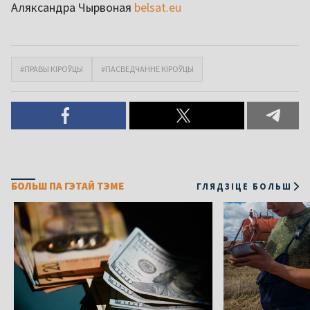
Аляксандра Чырвоная
belsat.eu
#ПРАВЫ КІРОЎЦЫ
#ПАСВЕДЧАННЕ КІРОЎЦЫ
БОЛЬШ ПА ГЭТАЙ ТЭМЕ
ГЛЯДЗІЦЕ БОЛЬШ