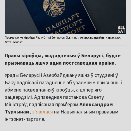
Пасведчанне кіроўцы Рэспублікі Беларусь. Здымак мае ілюстрацыйны характар.
Фота: Белсат
Правы кіроўцы, выдадзеныя ў Беларусі, будзе
прызнаваць яшчэ адна постсавецкая краіна.
Урады Беларусі і Азербайджану яшчэ ў студзені ў
Баку падпісалі пагадненне аб узаемным прызнанні і
абмене пасведчанняў кіроўцы, а цяпер яго
зацвердзілі. Адпаведная пастанова Савету
Міністраў, падпісаная прэм'ерам
Аляксандрам
Турчынам
,
зʼявілася
на Нацыянальным прававым
інтэрнэт-партале.