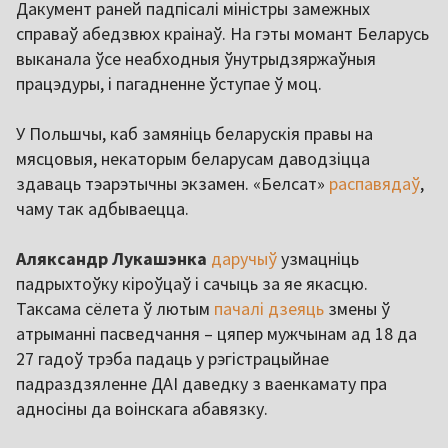
Дакумент раней падпісалі міністры замежных
справаў абедзвюх краінаў. На гэты момант Беларусь
выканала ўсе неабходныя ўнутрыдзяржаўныя
працэдуры, і пагадненне ўступае ў моц.
У Польшчы, каб замяніць беларускія правы на
мясцовыя, некаторым беларусам даводзіцца
здаваць тэарэтычны экзамен. «Белсат»
распавядаў
,
чаму так адбываецца.
Аляксандр Лукашэнка
даручыў
узмацніць
падрыхтоўку кіроўцаў і сачыць за яе якасцю.
Таксама сёлета ў лютым
пачалі дзеяць
змены ў
атрыманні пасведчання – цяпер мужчынам ад 18 да
27 гадоў трэба падаць у рэгістрацыйнае
падраздзяленне ДАІ даведку з ваенкамату пра
адносіны да воінскага абавязку.