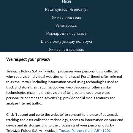
Місія
Каштоўнасці «Белсату»
Як нас глядзець
Узнагароды
Міжнародная супраца
Ціск з боку ўладаў Беларусі
Як нас падтрымаць
Правілы выкарыстання матэрыялаў
We respect your privacy
Інфармацыя аб адпраўніку
Telewizja Polska S.A. w likwidacji processes your personal data collected
Бяспека
when you visit individual websites on the tvp.pl Portal (hereinafter referred
Youtube
to as the Portal), including information saved using technologies used to
track and store them, such as cookies, web beacons or other similar
Белсат news
technologies enabling the provision of tailored and secure services,
personalize content and advertising, provide social media features and
Белсат Shorts
analyze Internet traffic.
Белсат Life
Click "I accept and go to the website" to consent to the use of automatic
Жэстачайшы мульт
tracking and data collection technology, access to information on your end
Belsat English
device and its storage, and to the processing of your personal data by
Telewizja Polska S.A. w likwidacji,
Trusted Partners from IAB* (1201
Biełsat PL