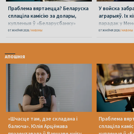
Праблема вяртаецца? Беларуска
У войска забр
сплаціла камісію за долары,
аграрыяў. Іх к
купленыя ў «Беларусбанку»
парадак у Мен
07 ЖНІЎНЯ 2026
НАВІНЫ
07 ЖНІЎНЯ 2026
НАВІНЫ
АПОШНІЯ
«Шчасце там, дзе складана і
Праблема вяр
балюча». Юлія Арцёмава
сплаціла камі
прэзентавала ў Варшаве кнігу
купленыя ў «Б