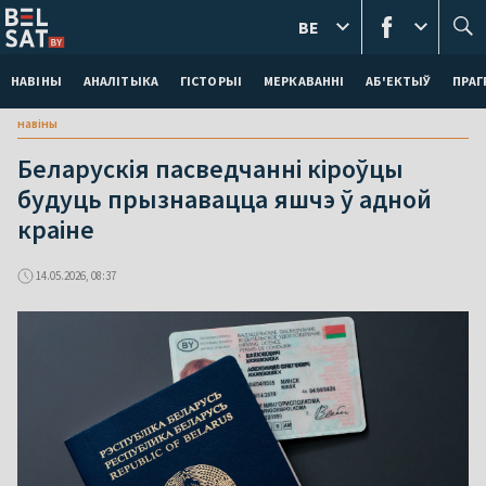
BE
НАВІНЫ
АНАЛІТЫКА
ГІСТОРЫІ
МЕРКАВАННI
АБ'ЕКТЫЎ
ПРАГ
навіны
Беларускія пасведчанні кіроўцы
будуць прызнавацца яшчэ ў адной
краіне
14.05.2026, 08:37