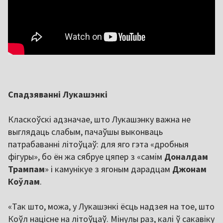
Спадзяванні Лукашэнкі
Класкоўскі адзначае, што Лукашэнку важна не
выглядаць слабым, пачаўшы выконваць
патрабаванні літоўцаў: для яго гэта «дробныя
фігуры», бо ён жа сябруе цяпер з «самім
Доналдам
Трампам
» і камунікуе з ягоным дарадцам
Джонам
Коўлам
.
«Так што, можа, у Лукашэнкі ёсць надзея на тое, што
Коўл націсне на літоўцаў. Мінулы раз, калі ў сакавіку