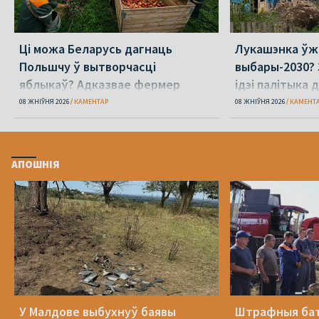
Ці можа Беларусь дагнаць
Лукашэнка ўж
Польшчу ў вытворчасці
выбары-2030? 
яблыкаў? Адказвае фермер
ідэі палітыка 
08 ЖНІЎНЯ 2026
КАМЕНТАР
08 ЖНІЎНЯ 2026
КАМЕНТ
АПОШНІЯ
У Малдове выбухнуў баявы
Штрафныя бат