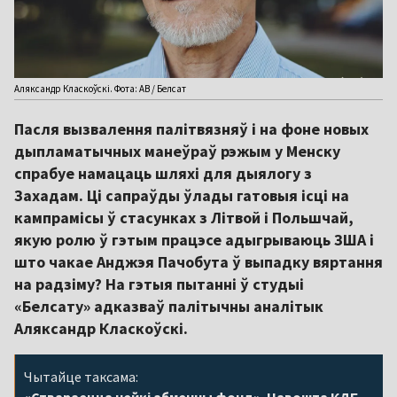
Аляксандр Класкоўскі. Фота: АВ / Белсат
Пасля вызвалення палітвязняў і на фоне новых
дыпламатычных манеўраў рэжым у Менску
спрабуе намацаць шляхі для дыялогу з
Захадам. Ці сапраўды ўлады гатовыя ісці на
кампрамісы ў стасунках з Літвой і Польшчай,
якую ролю ў гэтым працэсе адыгрываюць ЗША і
што чакае Анджэя Пачобута ў выпадку вяртання
на радзіму? На гэтыя пытанні ў студыі
«Белсату» адказваў палітычны аналітык
Аляксандр Класкоўскі.
Чытайце таксама: