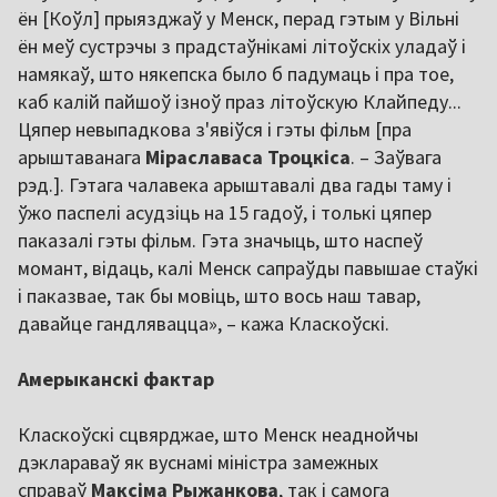
ён [Коўл] прыязджаў у Менск, перад гэтым у Вільні
ён меў сустрэчы з прадстаўнікамі літоўскіх уладаў і
намякаў, што някепска было б падумаць і пра тое,
каб калій пайшоў ізноў праз літоўскую Клайпеду...
Цяпер невыпадкова з'явіўся і гэты фільм [пра
арыштаванага
Міраславаса Троцкіса
. – Заўвага
рэд.]. Гэтага чалавека арыштавалі два гады таму і
ўжо паспелі асудзіць на 15 гадоў, і толькі цяпер
паказалі гэты фільм. Гэта значыць, што наспеў
момант, відаць, калі Менск сапраўды павышае стаўкі
і паказвае, так бы мовіць, што вось наш тавар,
давайце гандлявацца», – кажа Класкоўскі.
Амерыканскі фактар
Класкоўскі сцвярджае, што Менск неаднойчы
дэклараваў як вуснамі міністра замежных
справаў
Максіма Рыжанкова
, так і самога