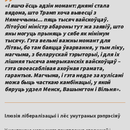
«І яшчэ ёсць адзін момант: днямі стала
вядома, што Трамп хоча вывесці з
Нямеччыны... пяць тысяч вайскоўцаў.
Літоўскі міністр абароны тут жа заявіў, што
яны могуць прыняць у сябе як мінімум
тысячу. Гэта вельмі важны момант для
Літвы, бо там баяцца ўварвання, у тым ліку,
магчыма, з беларускай тэрыторыі, і для іх
лішняя тысяча амерыканскіх вайскоўцаў –
гэта своеасаблівая ахоўная грамата,
гарантыя. Магчыма, і гэта недзе за кулісамі
можа быць часткаю камбінацыі, у якой
бяруць удзел Менск, Вашынгтон і Вільня».
Ілюзія лібералізацыі і лёс унутраных рэпрэсіяў