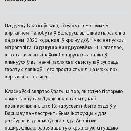
На думку Класкоўскага, сітуацыя з магчымым
вяртаннем Пачобута ў Беларусь выклікае паралелі з
падзеямі 2020 года, калі ў краіну доўгі час не пускалі
мітрапаліта
Тадэвуша Кандрусевіча
. Ён нагадвае,
што тагачасны кіраўнік беларускіх каталікоў
апынуўся ў выгнанні пасля сваіх выступаў супраць
гвалту сілавікоў – яго проста спынілі на мяжы пры
вяртанні з Польшчы.
Класкоўскі звяртае ўвагу на тое, як гэтую гісторыю
каментаваў сам Лукашэнка: тады гучалі
абвінавачванні, што Кандрусевіч нібыта ездзіў у
Варшаву па «дэструктыўныя інструкцыі» для
разбурэння дзяржаўнага ладу. Аналітык
падкрэслівае: развязаць тую крызісную сітуацыю