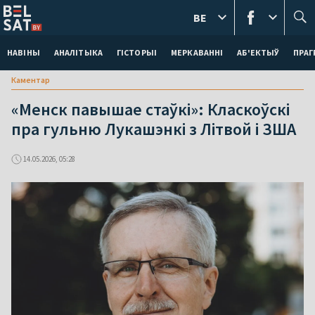
BE
НАВІНЫ
АНАЛІТЫКА
ГІСТОРЫІ
МЕРКАВАННI
АБ'ЕКТЫЎ
ПРАГ
Каментар
«Менск павышае стаўкі»: Класкоўскі
пра гульню Лукашэнкі з Літвой і ЗША
14.05.2026, 05:28