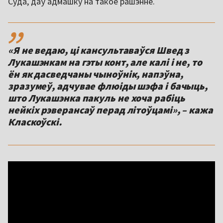
Суда, даў адмашку на такое рашэнне.
,,
«Я не ведаю, ці кансультаваўся Швед з
Лукашэнкам на гэты конт, але калі і не, то
ён як дасведчаны чыноўнік, напэўна,
зразумеў, адчувае флюіды шэфа і бачыць,
што Лукашэнка пакуль не хоча рабіць
нейкіх рэверансаў перад літоўцамі», – кажа
Класкоўскі.