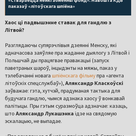
«Ствараецца нейкі абменны фонд». Навошта КДБ
паказаў «літоўскага шпіёна»
Хаос ці падвышэнне ставак для гандлю з
Літвой?
Разглядаючы супярэчлівыя дзеянні Менску, які
адначасова заяўляе пра жаданне дыялогу з Літвой і
Польшчай ды працягвае правакацыі (запуск
паветраных шароў, інцыдэнты на мяжы, паказ у
тэлебачанні новага
шпіёнскага фільму
пра «агента
літоўскіх спецслужбаў»),
Аляксандр Класкоўскі
заўважае: гэта, хутчэй, прадуманая тактыка для
будучага гандлю, чымся адзнака хаосу ў вонкавай
палітыцы. Пры гэтым суразмоўца адзначае: казаць,
што
Аляксандр Лукашэнка
ідзе на свядомую
эскалацыю, не выпадае.