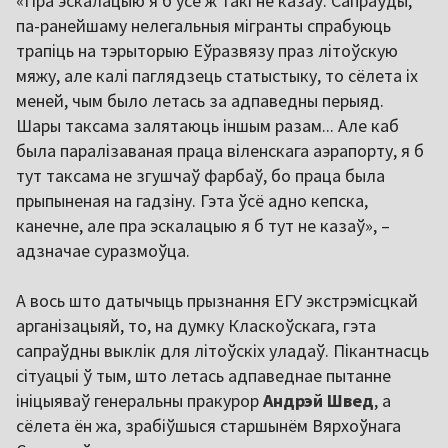
«Пра эскалацыю я б усё ж такі не казаў. Сапраўды,
па-ранейшаму нелегальныя мігранты спрабуюць
трапіць на тэрыторыю Еўразвязу праз літоўскую
мяжу, але калі паглядзець статыстыку, то сёлета іх
меней, чым было летась за адпаведны перыяд.
Шары таксама залятаюць іншым разам... Але каб
была паралізаваная праца віленскага аэрапорту, я б
тут таксама не згушчаў фарбаў, бо праца была
прыпыненая на гадзіну. Гэта ўсё адно кепска,
канечне, але пра эскалацыю я б тут не казаў», –
адзначае суразмоўца.
А вось што датычыць прызнання ЕГУ экстрэмісцкай
арганізацыяй, то, на думку Класкоўскага, гэта
сапраўдны выклік для літоўскіх уладаў. Пікантнасць
сітуацыі ў тым, што летась адпаведнае пытанне
ініцыяваў генеральны пракурор
Андрэй Швед
, а
сёлета ён жа, зрабіўшыся старшынём Вярхоўнага