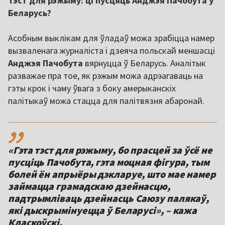
Тэст для рэжыму: ці пусцяць Анджэя Пачобута ў
Беларусь?
Асобным выклікам для ўладаў можа зрабіцца намер
вызваленага журналіста і дзеяча польскай меншасці
Анджэя Пачобута
вярнуцца ў Беларусь. Аналітык
разважае пра тое, як рэжым можа адрэагаваць на
гэты крок і чаму ўвага з боку амерыканскіх
палітыкаў можа стацца для палітвязня абаронай.
,,
«Гэта тэст для рэжыму, бо прасцей за ўсё не
пусціць Пачобута, гэта моцная фігура, тым
болей ён апрыёры дэкларуе, што мае намер
займацца грамадскаю дзейнасцю,
падтрымліваць дзейнасць Саюзу палякаў,
які дыскрымінуецца ў Беларусі», – кажа
Класкоўскі.