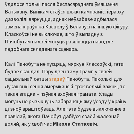
ўдалося толькі пасля беспасярэдняга ўмяшання
Ватыкану. Вынікам стаўся цяжкі кампраміс: іерарху
дазволілі вярнуцца, аднак неўзабаве адбылася
замена кіраўніка Касцёлу ў Беларусі на іншую фігуру.
Класкоўскі не выключае, што ў выпадку з
Пачобутам падзеі могуць развівацца паводле
падобнага складанага сцэнара.
Калі Пачобута не пусцяць, мяркуе Класкоўскі, гэта
будзе скандал. Пару дзён таму Трамп у сваёй
сацыяльнай сетцы
згадаў
Пачобута. Паколькі для
Лукашэнкі сёння амерыканскі трэк вельмі важны, то
такая згадка – пэўная ахоўная грамата. Улады
могуць не рызыкнуць забараняць яму ўезду ў краіну
ці зноў арыштоўваць. Але гэта будзе выключэнне з
правілаў, якога Пачобут дабіўся сваёй жалезнай
воляй, як у свой час
Мікола Статкевіч
.