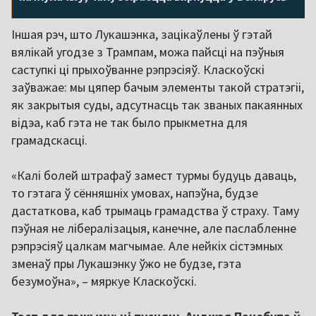
Іншая рэч, што Лукашэнка, зацікаўлены ў гэтай
вялікай угодзе з Трампам, можа пайсці на пэўныя
саступкі ці прыхоўванне рэпрэсіяў. Класкоўскі
заўважае: мы цяпер бачым элементы такой стратэгіі,
як закрытыя суды, адсутнасць так званых пакаянных
відэа, каб гэта не так было прыкметна для
грамадскасці.
«Калі болей штрафаў замест турмы будуць даваць,
то гэтага ў сённяшніх умовах, напэўна, будзе
дастаткова, каб трымаць грамадства ў страху. Таму
пэўная не лібералізацыя, канечне, але паслабленне
рэпрэсіяў цалкам магчымае. Але нейкіх сістэмных
зменаў пры Лукашэнку ўжо не будзе, гэта
безумоўна», – мяркуе Класкоўскі.