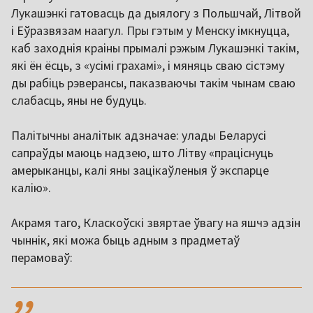
Лукашэнкі гатовасць да дыялогу з Польшчай, Літвой
і Еўразвязам наагул. Пры гэтым у Менску імкнуцца,
каб заходнія краіны прымалі рэжым Лукашэнкі такім,
які ён ёсць, з «усімі грахамі», і мяняць сваю сістэму
ды рабіць рэверансы, паказваючы такім чынам сваю
слабасць, яны не будуць.
Палітычны аналітык адзначае: улады Беларусі
сапраўды маюць надзею, што Літву «праціснуць
амерыканцы, калі яны зацікаўленыя ў экспарце
калію».
Акрамя таго, Класкоўскі звяртае ўвагу на яшчэ адзін
чыннік, які можа быць адным з прадметаў
перамоваў:
,,