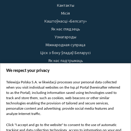
Кантакты
Місія
Каштоўнасці «Белсату»
Як нас глядзець
Узнагароды
Міжнародная супраца
Ціск з боку ўладаў Беларусі
Як нас падтрымаць
Правілы выкарыстання матэрыялаў
We respect your privacy
Інфармацыя аб адпраўніку
Telewizja Polska S.A. w likwidacji processes your personal data collected
Бяспека
when you visit individual websites on the tvp.pl Portal (hereinafter referred
Youtube
to as the Portal), including information saved using technologies used to
track and store them, such as cookies, web beacons or other similar
Белсат news
technologies enabling the provision of tailored and secure services,
personalize content and advertising, provide social media features and
Белсат Shorts
analyze Internet traffic.
Белсат Life
Click "I accept and go to the website" to consent to the use of automatic
Жэстачайшы мульт
tracking and data collection technology, access to information on your end