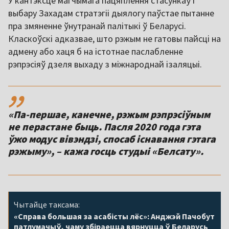
У кантэксце магчымага пацяплення стасункаў і
выбару Захадам стратэгіі дыялогу паўстае пытанне
пра змяненне ўнутранай палітыкі ў Беларусі.
Класкоўскі адказвае, што рэжым не гатовы пайсці на
адмену або хаця б на істотнае паслабленне
рэпрэсіяў дзеля выхаду з міжнароднай ізаляцыі.
,,
«Па-першае, канечне, рэжым рэпрэсіўным
не перастане быць. Пасля 2020 года гэта
ўжо модус вівэндзі, спосаб існавання гэтага
рэжыму», – кажа госць студыі «Белсату».
Чытайце таксама:
«Справа большая за асабісты лёс»: Анджэй Пачобут
патлумачыў, чаму збіраецца вярнуцца ў Беларусь