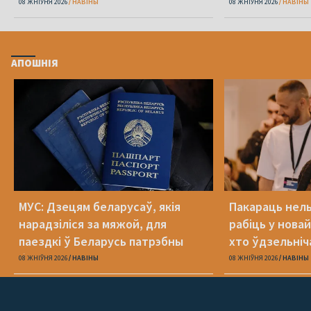
беларускі пашпарт
08 ЖНІЎНЯ 2026
НАВІНЫ
08 ЖНІЎНЯ 2026
НАВІНЫ
АПОШНІЯ
МУС: Дзецям беларусаў, якія
Пакараць нель
нарадзіліся за мяжой, для
рабіць у новай
паездкі ў Беларусь патрэбны
хто ўдзельніча
беларускі пашпарт
08 ЖНІЎНЯ 2026
НАВІНЫ
08 ЖНІЎНЯ 2026
НАВІНЫ