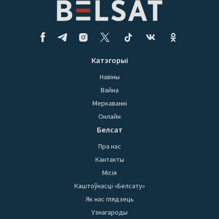
Катэгорыі
Навіны
Вайна
Меркаванні
Онлайн
Белсат
Пра нас
Кантакты
Місія
Каштоўнасці «Белсату»
Як нас глядзець
Узнагароды