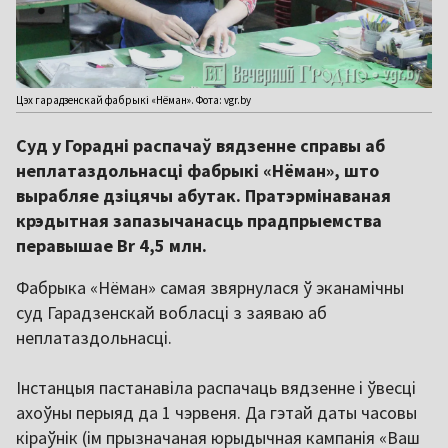
Цэх гарадзенскай фабрыкі «Нёман». Фота: vgr.by
Суд у Горадні распачаў вядзенне справы аб
неплатаздольнасці фабрыкі «Нёман», што
вырабляе дзіцячы абутак. Пратэрмінаваная
крэдытная запазычанасць прадпрыемства
перавышае Br 4,5 млн.
Фабрыка «Нёман» самая звярнулася ў эканамічны
суд Гарадзенскай вобласці з заяваю аб
неплатаздольнасці.
Інстанцыя пастанавіла распачаць вядзенне і ўвесці
ахоўны перыяд да 1 чэрвеня. Да гэтай даты часовы
кіраўнік (ім прызначаная юрыдычная кампанія «Ваш