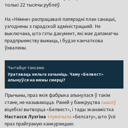
толькі 22 тысячы рублёў.
На «Нёмне» распрацавалі папярэдні план санацыі,
узгоднены з гарадской адміністрацыяй. Не
выключана, што гэты дакумент, які мае дапамагчы
прадпрыемству выжыць, і будзе канчаткова
ўхвалены.
Чытайце таксама:
Уратаваць нельга зачыніць. Чаму «Белвест»
апынуўся на мяжы смерці?
Прычыны, праз якія фабрыка апынулася ў такім
стане, не называюцца. Раней у банкруцтва
сышоў
віцебскі вытворца «Белвест», і тады эканамістка
Настасся
Лузгіна
тлумачыла
«Белсату», што ўсё
праз прайграную канкурэнцыю: