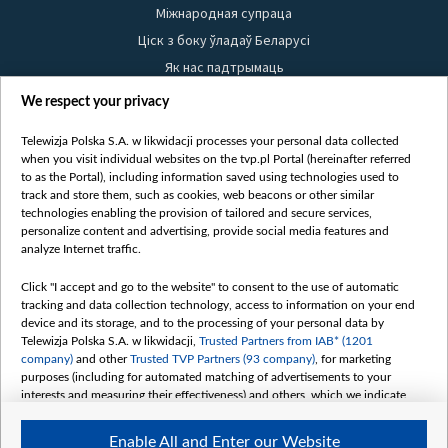
Міжнародная супраца
Ціск з боку ўладаў Беларусі
Як нас падтрымаць
Правілы выкарыстання матэрыялаў
We respect your privacy
Інфармацыя аб адпраўніку
Telewizja Polska S.A. w likwidacji processes your personal data collected
Бяспека
when you visit individual websites on the tvp.pl Portal (hereinafter referred
Youtube
to as the Portal), including information saved using technologies used to
track and store them, such as cookies, web beacons or other similar
Белсат news
technologies enabling the provision of tailored and secure services,
personalize content and advertising, provide social media features and
Белсат Shorts
analyze Internet traffic.
Белсат Life
Click "I accept and go to the website" to consent to the use of automatic
Жэстачайшы мульт
tracking and data collection technology, access to information on your end
Belsat English
device and its storage, and to the processing of your personal data by
Telewizja Polska S.A. w likwidacji,
Trusted Partners from IAB* (1201
Biełsat PL
company)
and other
Trusted TVP Partners (93 company)
, for marketing
Белсат Now
purposes (including for automated matching of advertisements to your
interests and measuring their effectiveness) and others, which we indicate
Белсат History
below.
Белсат Music
Enable All and Enter our Website