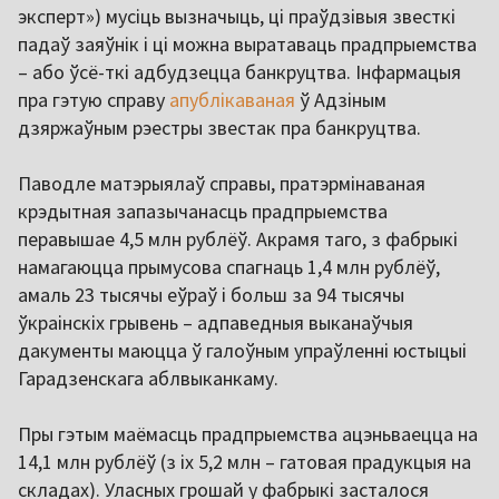
эксперт») мусіць вызначыць, ці праўдзівыя звесткі
падаў заяўнік і ці можна выратаваць прадпрыемства
– або ўсё-ткі адбудзецца банкруцтва. Інфармацыя
пра гэтую справу
апублікаваная
ў Адзіным
дзяржаўным рэестры звестак пра банкруцтва.
Паводле матэрыялаў справы, пратэрмінаваная
крэдытная запазычанасць прадпрыемства
перавышае 4,5 млн рублёў. Акрамя таго, з фабрыкі
намагаюцца прымусова спагнаць 1,4 млн рублёў,
амаль 23 тысячы еўраў і больш за 94 тысячы
ўкраінскіх грывень – адпаведныя выканаўчыя
дакументы маюцца ў галоўным упраўленні юстыцыі
Гарадзенскага аблвыканкаму.
Пры гэтым маёмасць прадпрыемства ацэньваецца на
14,1 млн рублёў (з іх 5,2 млн – гатовая прадукцыя на
складах). Уласных грошай у фабрыкі засталося