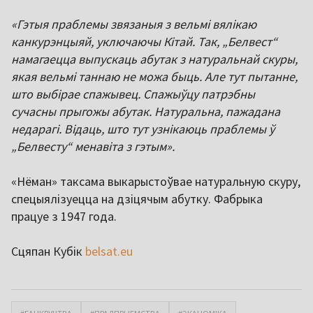
«Гэтыя праблемы звязаныя з вельмі вялікаю
канкурэнцыяй, уключаючы Кітай. Так, „Белвест“
намагаецца выпускаць абутак з натуральнай скуры,
якая вельмі таннаю не можа быць. Але тут пытанне,
што выбірае спажывец. Спажыўцу патрэбны
сучасны прыгожы абутак. Натуральна, пажадана
недарагі. Відаць, што тут узнікаюць праблемы ў
„Белвесту“ менавіта з гэтым».
«Нёман» таксама выкарыстоўвае натуральную скуру,
спецыялізуецца на дзіцячым абутку. Фабрыка
працуе з 1947 года.
Сцяпан Кубік
belsat.eu