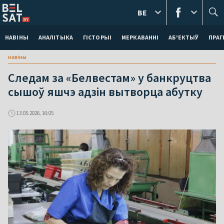
BE
НАВІНЫ
АНАЛІТЫКА
ГІСТОРЫІ
МЕРКАВАННI
АБ'ЕКТЫЎ
ПРАГ
навіны
Следам за «Белвестам» у банкруцтва
сышоў яшчэ адзін вытворца абутку
13.05.2026, 16:05