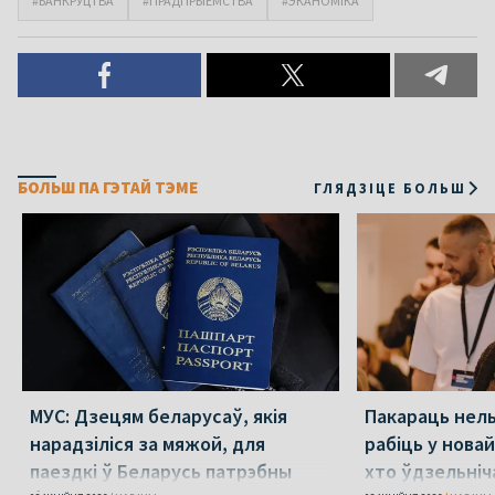
#БАНКРУЦТВА
#ПРАДПРЫЕМСТВА
#ЭКАНОМІКА
БОЛЬШ ПА ГЭТАЙ ТЭМЕ
ГЛЯДЗІЦЕ БОЛЬШ
МУС: Дзецям беларусаў, якія
Пакараць нель
нарадзіліся за мяжой, для
рабіць у новай
паездкі ў Беларусь патрэбны
хто ўдзельніча