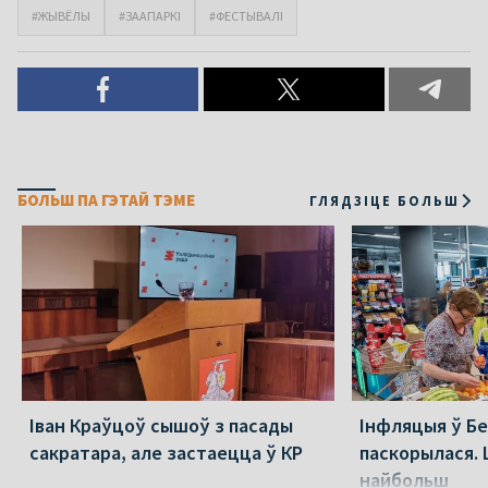
#ЖЫВЁЛЫ
#ЗААПАРКІ
#ФЕСТЫВАЛІ
БОЛЬШ ПА ГЭТАЙ ТЭМЕ
ГЛЯДЗІЦЕ БОЛЬШ
Іван Краўцоў сышоў з пасады
Інфляцыя ў Бе
сакратара, але застаецца ў КР
паскорылася.
найбольш