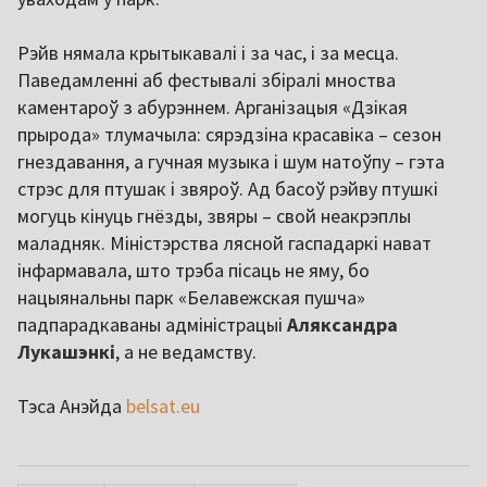
Рэйв нямала крытыкавалі і за час, і за месца.
Паведамленні аб фестывалі збіралі мноства
каментароў з абурэннем. Арганізацыя «Дзікая
прырода» тлумачыла: сярэдзіна красавіка – сезон
гнездавання, а гучная музыка і шум натоўпу – гэта
стрэс для птушак і звяроў. Ад басоў рэйву птушкі
могуць кінуць гнёзды, звяры – свой неакрэплы
маладняк. Міністэрства лясной гаспадаркі нават
інфармавала, што трэба пісаць не яму, бо
нацыянальны парк «Белавежская пушча»
падпарадкаваны адміністрацыі
Аляксандра
Лукашэнкі
, а не ведамству.
Тэса Анэйда
belsat.eu