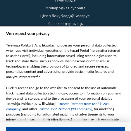
Узнагароды
Міжнародная супраца
Ціск з боку ўладаў Беларусі
Як нас падтрымаць
Правілы выкарыстання матэрыялаў
We respect your privacy
Інфармацыя аб адпраўніку
Telewizja Polska S.A. w likwidacji processes your personal data collected
Бяспека
when you visit individual websites on the tvp.pl Portal (hereinafter referred
Youtube
to as the Portal), including information saved using technologies used to
track and store them, such as cookies, web beacons or other similar
Белсат news
technologies enabling the provision of tailored and secure services,
personalize content and advertising, provide social media features and
Белсат Shorts
analyze Internet traffic.
Белсат Life
Click "I accept and go to the website" to consent to the use of automatic
Жэстачайшы мульт
tracking and data collection technology, access to information on your end
Belsat English
device and its storage, and to the processing of your personal data by
Telewizja Polska S.A. w likwidacji,
Trusted Partners from IAB* (1201
Biełsat PL
company)
and other
Trusted TVP Partners (93 company)
, for marketing
Белсат Now
purposes (including for automated matching of advertisements to your
interests and measuring their effectiveness) and others, which we indicate
Белсат History
below.
Белсат Music