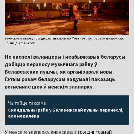
У менскім заапарку пройдзе фестывалю агню. Фота мае ілюстрацыйны характар.
Крыніца: kresiva.com
Не паспелі валанцёры і неабыякавыя беларусы
дабіцца пераносу музычнага рэйву ў
Белавежскай пушчы, як арганізавалі новы.
Гэтым разам беларусам надумалі паказаць
вогненнае шоу ў менскім заапарку.
Чытайце таксама:
Скандальны рэйв у Белавежскай пушчы перанеслі,
але недалёка
У менскім заапарку анансавалі тры дні «самай