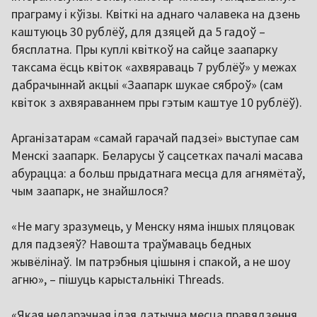
праграму і кўізы. Квіткі на аднаго чалавека на дзень
каштуюць 30 рублёў, для дзяцей да 5 гадоў –
бясплатна. Пры куплі квіткоў на сайце заапарку
таксама ёсць квіток «ахвяраваць 7 рублёў» у межах
дабрачыннай акцыі «Заапарк шукае сяброў» (сам
квіток з ахвяраваннем пры гэтым каштуе 10 рублёў).
Арганізатарам «самай гарачай падзеі» выступае сам
Менскі заапарк. Беларусы ў сацсетках пачалі масава
абурацца: а больш прыдатнага месца для агнямётаў,
чым заапарк, не знайшлося?
«Не магу зразумець, у Менску няма іншых пляцовак
для падзеяў? Навошта траўмаваць бедных
жывёлінаў. Ім патрэбныя цішыня і спакой, а не шоу
агню», – пішуць карыстальнікі Threads.
«Якая недарэчная ідэя датычна месца правядзення,