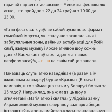
гарачай падзеі гэтае вясны» – Менскага фестывалю
агню, што пройдзе з 22 да 24 траўня з 10:00 да
23:00.
«Гэты фестываль уяўляе сабой зусім новы фармат
сямейнай імпрэзы, які спалучае захапляльныя і
забаўляльныя зоны, дзённыя актыўнасці для ўсёй
сям'і, жывую музыку і яркае агнявое шоу кожны
дзень! Вас чакае паўтары гадзіны агнявых
перформансаў!», –
піша
на сваім сайце заапарк.
Паказваць слупы агню наведнікам (а разам з імі і
жывёлінам заапарку) будзе «Крэсіва» (Kresiva) –
кампанія, што займаецца гэтым у Беларусі больш за
25 гадоў. Напрыклад, яна ж ладзіць шоу з
агнямётамі «Магія агню і святла» ў Лідскім замку.
Акрамя жывой музыкі і фаер-шоу заапарк абяцае
інтэрактыўныя зоны, майстар-класы, танцавальную