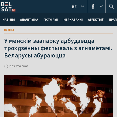
BE
НАВІНЫ
АНАЛІТЫКА
ГІСТОРЫІ
МЕРКАВАННI
АБ'ЕКТЫЎ
ПРАГ
навіны
У менскім заапарку адбудзецца
трохдзённы фестываль з агнямётамі.
Беларусы абураюцца
13.05.2026, 06:05