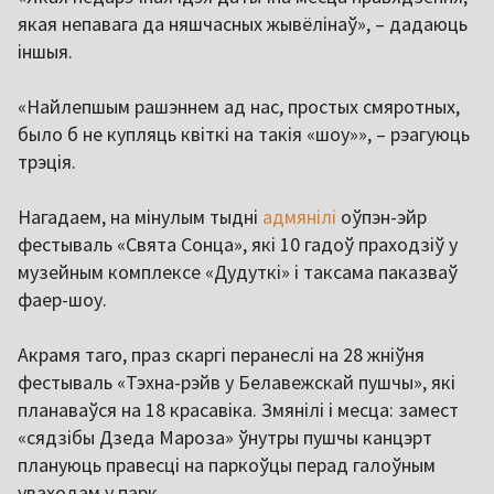
якая непавага да няшчасных жывёлінаў», – дадаюць
іншыя.
«Найлепшым рашэннем ад нас, простых смяротных,
было б не купляць квіткі на такія «шоу»», – рэагуюць
трэція.
Нагадаем, на мінулым тыдні
адмянілі
оўпэн-эйр
фестываль «Свята Сонца», які 10 гадоў праходзіў у
музейным комплексе «Дудуткі» і таксама паказваў
фаер-шоу.
Акрамя таго, праз скаргі перанеслі на 28 жніўня
фестываль «Тэхна-рэйв у Белавежскай пушчы», які
планаваўся на 18 красавіка. Змянілі і месца: замест
«сядзібы Дзеда Мароза» ўнутры пушчы канцэрт
плануюць правесці на паркоўцы перад галоўным
уваходам у парк.