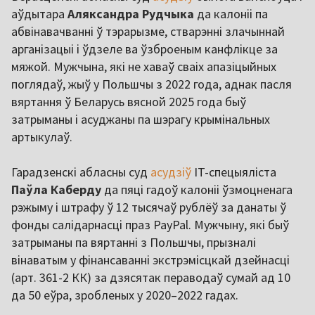
аўдытара
Аляксандра Рудчыка
да калоніі па
абвінавачванні ў тэрарызме, стварэнні злачыннай
арганізацыі і ўдзеле ва ўзброеным канфлікце за
мяжой. Мужчына, які не хаваў сваіх апазіцыйных
поглядаў, жыў у Польшчы з 2022 года, аднак пасля
вяртання ў Беларусь вясной 2025 года быў
затрыманы і асуджаны па шэрагу крымінальных
артыкулаў.
Гарадзенскі абласны суд
асудзіў
IT-спецыяліста
Паўла Каберду
да пяці гадоў калоніі ўзмоцненага
рэжыму і штрафу ў 12 тысячаў рублёў за данаты ў
фонды салідарнасці праз PayPal. Мужчыну, які быў
затрыманы па вяртанні з Польшчы, прызналі
вінаватым у фінансаванні экстрэмісцкай дзейнасці
(арт. 361-2 КК) за дзясятак пераводаў сумай ад 10
да 50 еўра, зробленых у 2020–2022 гадах.