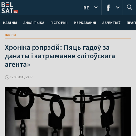
BE
НАВІНЫ
АНАЛІТЫКА
ГІСТОРЫІ
МЕРКАВАННI
АБ'ЕКТЫЎ
ПРАГ
навіны
Хроніка рэпрэсій: Пяць гадоў за
данаты і затрыманне «літоўскага
агента»
12.05.2026, 20:37