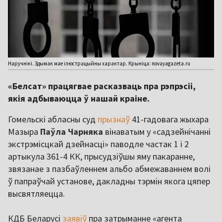
Наручнікі. Здымак мае ілюстрацыйны характар. Крыніца: novayagazeta.ru
«Белсат» працягвае расказваць пра рэпрэсіі,
якія адбываюцца ў нашай краіне.
Гомельскі абласны суд
прызнаў
41-гадовага жыхара
Мазыра
Паўла Чарняка
вінаватым у «садзейнічанні
экстрэмісцкай дзейнасці» паводле частак 1 і 2
артыкула 361-4 КК, прысудзіўшы яму пакаранне,
звязанае з пазбаўленнем альбо абмежаваннем волі
ў папраўчай установе, дакладны тэрмін якога цяпер
высвятляецца.
КДБ Беларусі
заявіў
пра затрыманне «агента