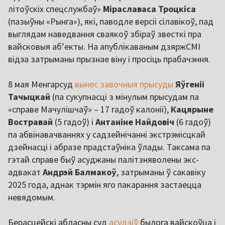
літоўскіх спецслужбаў»
Міраславаса Троцкіса
(пазыўны «Рынга»), які, паводле версіі сілавікоў, пад
выглядам наведвання сваякоў збіраў звесткі пра
вайсковыя аб’екты. На апублікаваным дзяржСМІ
відэа затрыманы прызнае віну і просіць прабачэння.
8 мая Менгарсуд
вынес завочныя прысуды
Яўгеніі
Тачыцкай
(па сукупнасці з мінулым прысудам па
«справе Мачулішчаў» – 17 гадоў калоніі),
Кацярыне
Востравай
(5 гадоў) і
Антаніне Найдовіч
(6 гадоў)
па абвінавачваннях у садзейнічанні экстрэмісцкай
дзейнасці і абразе прадстаўніка ўлады. Таксама па
гэтай справе быў асуджаны палітзняволены экс-
адвакат
Андрэй Балмакоў
, затрыманы ў сакавіку
2025 года, аднак тэрмін яго пакарання застаецца
невядомым.
Берасцейскі абласны суд
асудзіў
былога вайскоўца і