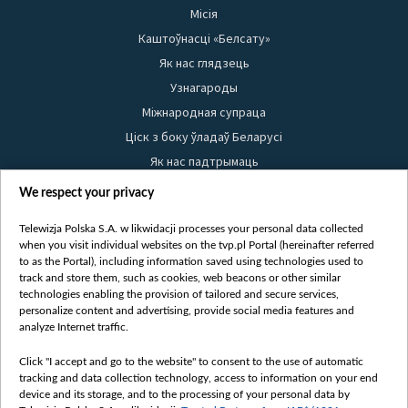
Місія
Каштоўнасці «Белсату»
Як нас глядзець
Узнагароды
Міжнародная супраца
Ціск з боку ўладаў Беларусі
Як нас падтрымаць
Правілы выкарыстання матэрыялаў
We respect your privacy
Інфармацыя аб адпраўніку
Telewizja Polska S.A. w likwidacji processes your personal data collected
Бяспека
when you visit individual websites on the tvp.pl Portal (hereinafter referred
Youtube
to as the Portal), including information saved using technologies used to
track and store them, such as cookies, web beacons or other similar
Белсат news
technologies enabling the provision of tailored and secure services,
personalize content and advertising, provide social media features and
Белсат Shorts
analyze Internet traffic.
Белсат Life
Click "I accept and go to the website" to consent to the use of automatic
Жэстачайшы мульт
tracking and data collection technology, access to information on your end
Belsat English
device and its storage, and to the processing of your personal data by