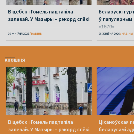
Віцебск і Гомель падтапіла
Беларускі гур
залевай. У Мазыры – рэкорд спёкі
ў папулярным 
«1670»
06 ЖНІЎНЯ 2026
НАВІНЫ
06 ЖНІЎНЯ 2026
НАВІНЫ
АПОШНІЯ
Віцебск і Гомель падтапіла
Ціханоўская п
залевай. У Мазыры – рэкорд спёкі
беларусамі ад