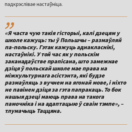
падкрэслівае настаўніца.
,,
«Я часта чую такія гісторыі, калі дзецям у
школе кажуць: ты ў Польшчы – размаўляй
па-польску. Гэтак кажуць аднакласнікі,
настаўнікі. У той час як у польскім
заканадаўстве прапісана, што замежнае
дзіця ў польскай школе мае права на
міжкультурнага асістэнта, які будзе
размаўляць з вучнем на ягонай мове, і ніхто
не павінен дзіця за гэта папракаць. То бок
нашыя дзеці маюць права на такога
памочніка і на адаптацыю ў сваім тэмпе», –
тлумачыць Таццяна.