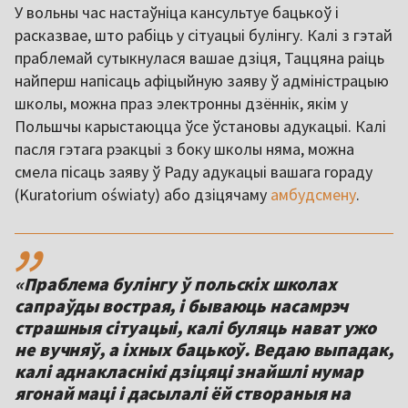
У вольны час настаўніца кансультуе бацькоў і
расказвае, што рабіць у сітуацыі булінгу. Калі з гэтай
праблемай сутыкнулася вашае дзіця, Таццяна раіць
найперш напісаць афіцыйную заяву ў адміністрацыю
школы, можна праз электронны дзённік, якім у
Польшчы карыстаюцца ўсе ўстановы адукацыі. Калі
пасля гэтага рэакцыі з боку школы няма, можна
смела пісаць заяву ў Раду адукацыі вашага гораду
(Kuratorium oświaty) або дзіцячаму
амбудсмену
.
,,
«Праблема булінгу ў польскіх школах
сапраўды вострая, і бываюць насамрэч
страшныя сітуацыі, калі буляць нават ужо
не вучняў, а іхных бацькоў. Ведаю выпадак,
калі аднакласнікі дзіцяці знайшлі нумар
ягонай маці і дасылалі ёй створаныя на