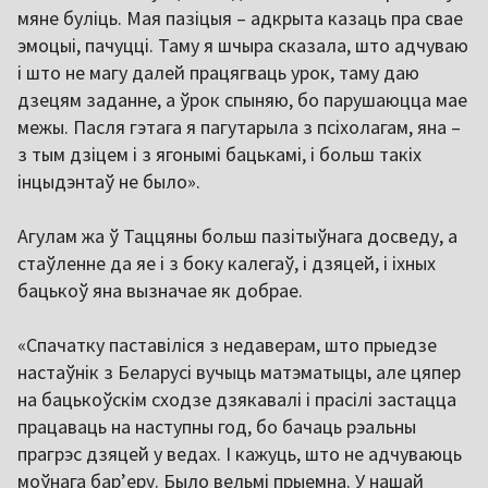
мяне буліць. Мая пазіцыя – адкрыта казаць пра свае
эмоцыі, пачуцці. Таму я шчыра сказала, што адчуваю
і што не магу далей працягваць урок, таму даю
дзецям заданне, а ўрок спыняю, бо парушаюцца мае
межы. Пасля гэтага я пагутарыла з псіхолагам, яна –
з тым дзіцем і з ягонымі бацькамі, і больш такіх
інцыдэнтаў не было».
Агулам жа ў Таццяны больш пазітыўнага досведу, а
стаўленне да яе і з боку калегаў, і дзяцей, і іхных
бацькоў яна вызначае як добрае.
«Спачатку паставіліся з недаверам, што прыедзе
настаўнік з Беларусі вучыць матэматыцы, але цяпер
на бацькоўскім сходзе дзякавалі і прасілі застацца
працаваць на наступны год, бо бачаць рэальны
прагрэс дзяцей у ведах. І кажуць, што не адчуваюць
моўнага бар’еру. Было вельмі прыемна. У нашай