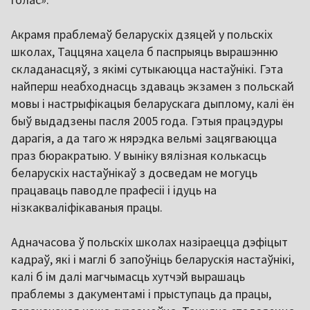
Акрамя праблемаў беларускіх дзяцей у польскіх
школах, Таццяна хацела б паспрыяць вырашэнню
складанасцяў, з якімі сутыкаюцца настаўнікі. Гэта
найперш неабходнасць здаваць экзамен з польскай
мовы і настрыфікацыя беларускага дыплому, калі ён
быў выдадзены пасля 2005 года. Гэтыя працэдуры
дарагія, а да таго ж нярэдка вельмі зацягваюцца
праз бюракратыю. У выніку вялізная колькасць
беларускіх настаўнікаў з досведам не могуць
працаваць паводле прафесіі і ідуць на
нізкакваліфікаваныя працы.
Адначасова ў польскіх школах назіраецца дэфіцыт
кадраў, які і маглі б запоўніць беларускія настаўнікі,
калі б ім далі магчымасць хутчэй вырашаць
праблемы з дакументамі і прыступаць да працы,