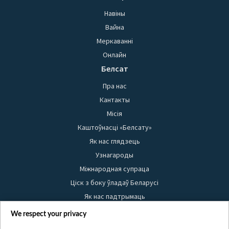
Навіны
Вайна
Меркаванні
Онлайн
Белсат
Пра нас
Кантакты
Місія
Каштоўнасці «Белсату»
Як нас глядзець
Узнагароды
Міжнародная супраца
Ціск з боку ўладаў Беларусі
Як нас падтрымаць
Правілы выкарыстання матэрыялаў
We respect your privacy
Інфармацыя аб адпраўніку