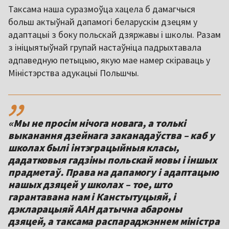
Таксама наша суразмоўца хацела б дамагчыся
больш актыўнай дапамогі беларускім дзецям у
адаптацыі з боку польскай дзяржавы і школы. Разам
з ініцыятыўнай групай настаўніца падрыхтавала
адпаведную петыцыю, якую мае намер скіраваць у
Міністэрства адукацыі Польшчы.
,,
«Мы не просім нічога новага, а толькі
выканання дзейнага заканадаўства – каб у
школах былі інтэграцыйныя класы,
дадатковыя гадзіны польскай мовы і іншых
прадметаў. Права на дапамогу і адаптацыю
нашых дзяцей у школах – тое, што
гарантавана нам і Канстытуцыяй, і
дэкларацыяй ААН датычна абароны
дзяцей, а таксама распараджэннем міністра