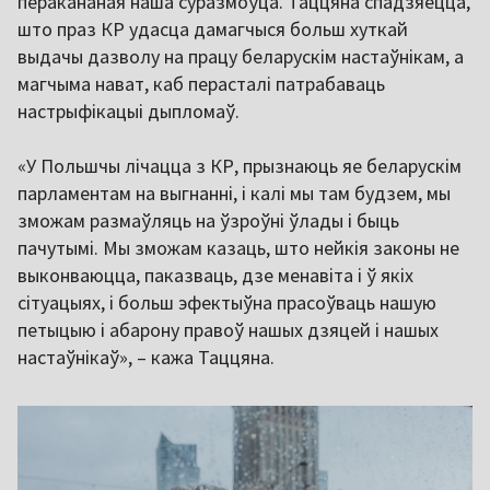
перакананая наша суразмоўца. Таццяна спадзяецца,
што праз КР удасца дамагчыся больш хуткай
выдачы дазволу на працу беларускім настаўнікам, а
магчыма нават, каб перасталі патрабаваць
настрыфікацыі дыпломаў.
«У Польшчы лічацца з КР, прызнаюць яе беларускім
парламентам на выгнанні, і калі мы там будзем, мы
зможам размаўляць на ўзроўні ўлады і быць
пачутымі. Мы зможам казаць, што нейкія законы не
выконваюцца, паказваць, дзе менавіта і ў якіх
сітуацыях, і больш эфектыўна прасоўваць нашую
петыцыю і абарону правоў нашых дзяцей і нашых
настаўнікаў», – кажа Таццяна.