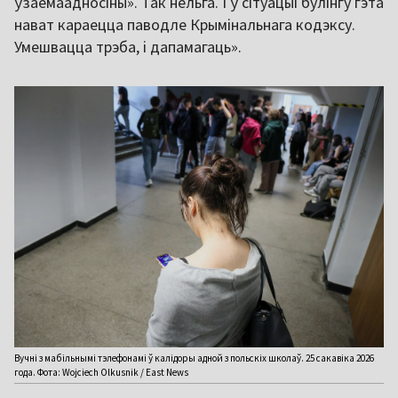
ўзаемаадносіны». Так нельга. І ў сітуацыі булінгу гэта
нават караецца паводле Крымінальнага кодэксу.
Умешвацца трэба, і дапамагаць».
Вучні з мабільнымі тэлефонамі ў калідоры адной з польскіх школаў. 25 сакавіка 2026
года. Фота: Wojciech Olkusnik / East News