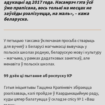
адукацыі ад 2017 года. Насамрэч гэта ўсё
ўжо прапісана, вось толькі на месцах не
заўсёды рэалізуецца, на жаль», – кажа
беларуска.
У петыцыю таксама ўключаная просьба стварыць
для вучняў з Беларусі магчымасці вывучаць у
польскіх школах родную, беларускую мову і культуру
– магчыма, у рамках дадатковых заняткаў, але
менавіта ў польскіх школах.
99 дзён ці пытанне аб роспуску КР
Гэтыя ініцыятывы Таццяна Крапіневіч збіраецца
рэалізаваць, калі пройдзе ў Каардынацыйную раду,
куды цяпер балатуецца ў складзе спісу № 1 «Ваш
голас».