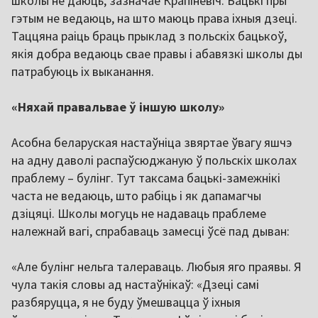
школы не даюць, зазначае Крапіневіч. Бацькі пры
гэтым не ведаюць, на што маюць права іхныя дзеці.
Таццяна раіць браць прыклад з польскіх бацькоў,
якія добра ведаюць свае правы і абавязкі школы ды
патрабуюць іх выканання.
«Няхай правальвае ў іншую школу»
Асобна беларуская настаўніца звяртае ўвагу яшчэ
на адну даволі распаўсюджаную ў польскіх школах
праблему – булінг. Тут таксама бацькі-замежнікі
часта не ведаюць, што рабіць і як дапамагчы
дзіцяці. Школы могуць не надаваць праблеме
належнай вагі, спрабаваць замесці ўсё пад дыван:
«Але булінг нельга талераваць. Любыя яго праявы. Я
чула такія словы ад настаўнікаў: «Дзеці самі
разбяруцца, я не буду ўмешвацца ў іхныя