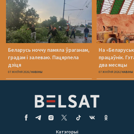
Беларусь ноччу памяла ўраганам,
На «Беларуська
градам і залеваю. Пацярпела
працаўнік. Гэт
дзіця
два месяцы
07 ЖНІЎНЯ 2026
НАВІНЫ
07 ЖНІЎНЯ 2026
НАВІНЫ
Катэгорыі