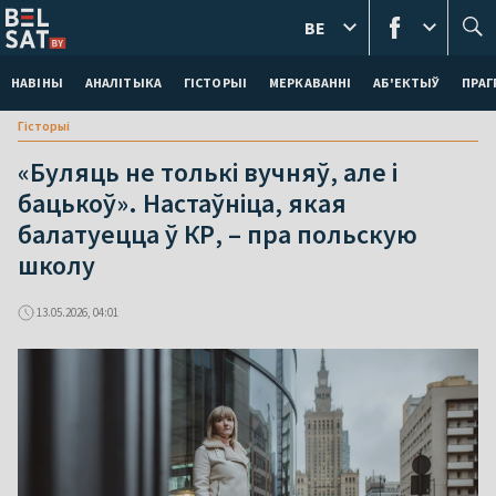
BE
НАВІНЫ
АНАЛІТЫКА
ГІСТОРЫІ
МЕРКАВАННI
АБ'ЕКТЫЎ
ПРАГ
Гісторыі
«Буляць не толькі вучняў, але і
бацькоў». Настаўніца, якая
балатуецца ў КР, – пра польскую
школу
13.05.2026, 04:01