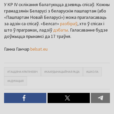
У КР IV склікання балатуюцца дзевяць спісаў. Кожны
грамадзянін Беларусі з беларускім пашпартам (або
«Пашпартам Новай Беларусі») можа прагаласаваць
за адзін са спісаў. «Белсат»
разбіраў
, хто ў спісах і
што ў праграмах, ладзіў
дэбаты
. Галасаванне будзе
доўжыцца прынамсі да 17 траўня.
Ганна Ганчар
belsat.eu
#ТАЦЦЯНА КРАПІНЕВІЧ
#КААРДЫНАЦЫЙНАЯ РАДА
#ШКОЛА
#АДУКАЦЫЯ