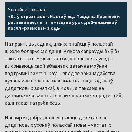
Чытайце таксама:
«Быў страх і шок». Настаўніца Таццяна Крапіневіч
распавядае, як гэта – ісці на ўрок да 5-класнікаў
пасля «размовы» з КДБ
На практыцы, аднак, цяжка знайсці ў польскай
школе беларускае дзіця, у якога сапраўды быў бы
такі асістэнт. Больш за тое, школы не заўсёды
выконваюць свой абавязак датычна моўнай
падтрымкі замежнікаў. Паводле заканадаўства
вучань мае права на максімальна пяць гадзінаў
дадатковых заняткаў з мовы, а таксама на
дапаможныя заняткі з іншых школьных прадметаў,
калі такая патрэба ёсць.
Насамрэч добра, калі ёсць хоць дзве гадзіны
дадатковых урокаў польскай мовы – часта і іх