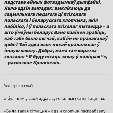
падставе ейных фотаздымкаў дыпфэйкі.
Яшчэ адзін выпадак: выклікаюць да
сацыяльнага педагога ці псіхолага
польскага і беларускага хлопчыка, якія
пабіліся, і ў польскага псіхолаг пытаецца – а
што ўмоўны беларус Ваня павінен зрабіць,
каб табе было лягчэй, каб ён не правакаваў
цябе? Той адказвае: няхай правальвае ў
іншую школу. Добра, мама там коратка
сказала: “Я буду пісаць заяву ў паліцыю”»,
– расказвае Крапіневіч.
Усё ідзе з сям’і
З булінгам у свой адрас сутыкалася і сама Таццяна:
«Была такая сітуацыя – адзін хлопчык паспрабаваў