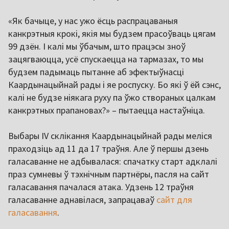
«Як бачыце, у нас ужо ёсць распрацаваныя
канкрэтныя крокі, якія мы будзем прасоўваць цягам
99 дзён. І калі мы ўбачым, што працэсы зноў
зацягваюцца, усё спускаецца на тармазах, то мы
будзем падымаць пытанне аб эфектыўнасці
Каардынацыйнай рады і яе роспуску. Бо які ў ёй сэнс,
калі не будзе ніякага руху па ўжо створаных цалкам
канкрэтных прапановах?» – пытаецца настаўніца.
Выбары IV склікання Каардынацыйнай рады меліся
праходзіць ад 11 да 17 траўня. Але ў першы дзень
галасаванне не адбывалася: спачатку старт адклалі
праз сумневы ў тэхнічным партнёры, пасля на сайт
галасавання пачалася атака. Удзень 12 траўня
галасаванне аднавілася, запрацаваў
сайт для
галасавання
.