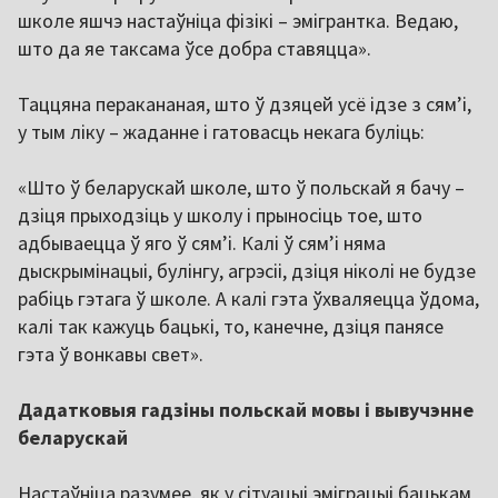
школе яшчэ настаўніца фізікі – эмігрантка. Ведаю,
што да яе таксама ўсе добра ставяцца».
Таццяна перакананая, што ў дзяцей усё ідзе з сям’і,
у тым ліку – жаданне і гатовасць некага буліць:
«Што ў беларускай школе, што ў польскай я бачу –
дзіця прыходзіць у школу і прыносіць тое, што
адбываецца ў яго ў сям’і. Калі ў сям’і няма
дыскрымінацыі, булінгу, агрэсіі, дзіця ніколі не будзе
рабіць гэтага ў школе. А калі гэта ўхваляецца ўдома,
калі так кажуць бацькі, то, канечне, дзіця панясе
гэта ў вонкавы свет».
Дадатковыя гадзіны польскай мовы і вывучэнне
беларускай
Настаўніца разумее, як у сітуацыі эміграцыі бацькам