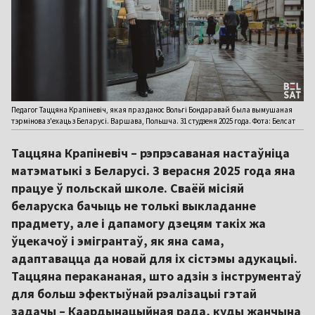
Педагог Таццяна Крапіневіч, якая праз данос Вольгі Бондаравай была вымушаная
тэрмінова з'ехаць з Беларусі. Варшава, Польшча. 31 студзеня 2025 года. Фота: Белсат
Таццяна Крапіневіч – рэпрэсаваная настаўніца
матэматыкі з Беларусі. З верасня 2025 года яна
працуе ў польскай школе. Сваёй місіяй
беларуска бачыць не толькі выкладанне
прадмету, але і дапамогу дзецям такіх жа
ўцекачоў і эмігрантаў, як яна сама,
адаптавацца да новай для іх сістэмы адукацыі.
Таццяна перакананая, што адзін з інструментаў
для больш эфектыўнай рэалізацыі гэтай
задачы – Каардынацыйная рада, куды жанчына