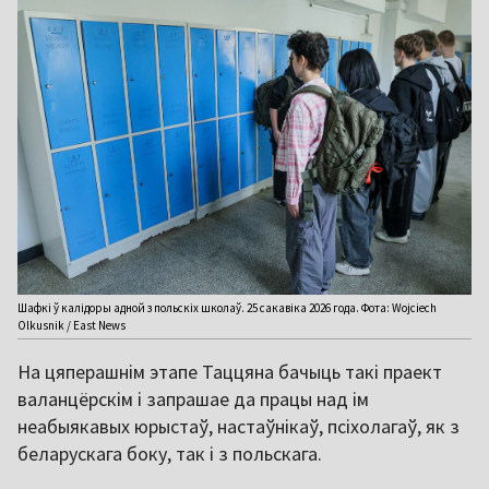
Шафкі ў калідоры адной з польскіх школаў. 25 сакавіка 2026 года. Фота: Wojciech
Olkusnik / East News
На цяперашнім этапе Таццяна бачыць такі праект
валанцёрскім і запрашае да працы над ім
неабыякавых юрыстаў, настаўнікаў, псіхолагаў, як з
беларускага боку, так і з польскага.