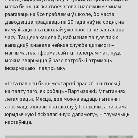
можа быць цяжка своечасова і належным чынам
рэагаваць на ўсе праблемы ў школе, бо часта
даводзіцца працаваць па 20 гадзінаў на содні, на
камунікацыю са школай ужо проста не застаецца
часу. Таццяна хацела б, каб менавіта для такіх
выпадкаў існавала нейкая служба дапамогі –
магчыма, платформа, сайт ці тэлеграм-чат, куды
можна звярнуцца ў разе патрэбы і атрымаць
інфармацыю і падтрымку.
«Гэта павінен быць ментарскі праект, ці штосьці
кшталту таго, як робяць «Партызанкі» ў пытаннях
легалізацыі. Месца, дзе можна задаць пытанні і
атрымаць адказы пра школу ў Польшчы, а таксама
юрыдычную і псіхалагічную дапамогу», – тлумачыць
настаўніца.