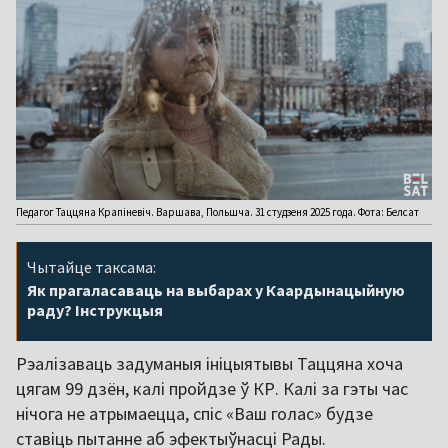
Педагог Таццяна Крапіневіч. Варшава, Польшча. 31 студзеня 2025 года. Фота: Белсат
Чытайце таксама:
Як прагаласаваць на выбарах у Каардынацыйную
раду? Інструкцыя
Рэалізаваць задуманыя ініцыятывы Таццяна хоча
цягам 99 дзён, калі пройдзе ў КР. Калі за гэты час
нічога не атрымаецца, спіс «Ваш голас» будзе
ставіць пытанне аб эфектыўнасці Рады.