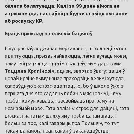
сёлета балатуецца. Калі за 99 дзён нічога не
атрымаецца, настаўніца будзе ставіць пытанне
аб роспуску КР.
Браць прыклад з польскіх бацькоў
Існуе распаўсюджанае меркаванне, што дзеці хутка
адаптуюцца, прызвычайваюцца, лёгка вучаць мовы,
таму эміграцыя даецца ім прасцей, чым дарослым.
Таццяна Крапіневіч
, аднак, звяртае ўвагу: дзіця ў
новай краіне вымушанае праходзіць вельмі хуткую,
сапраўдную экспрэс-адаптацыю, бо ў школе ўжо з
першага дня яго садзяць побач з мясцовымі, і яму
трэба і камунікаваць, і засвойваць праграму на
незнаёмай мове. Гэта вялізны стрэс для дзіцяці, гэта
цяжка, і на гэтым шляху яму трэба дапамагаць. І
больш за тое, калі гаварыць пра Польшчу, то тут
такая дапамога прапісаная ў заканадаўстве,