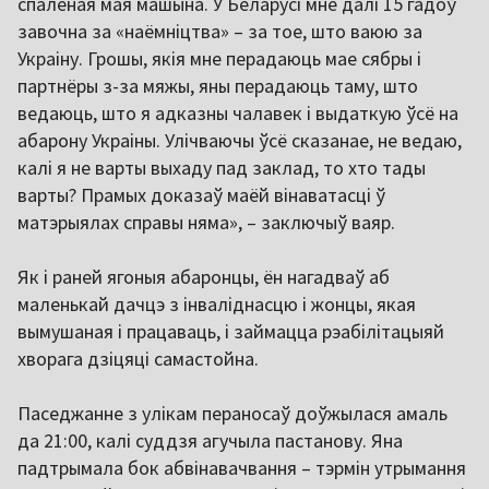
спаленая мая машына. У Беларусі мне далі 15 гадоў
завочна за «наёмніцтва» – за тое, што ваюю за
Украіну. Грошы, якія мне перадаюць мае сябры і
партнёры з-за мяжы, яны перадаюць таму, што
ведаюць, што я адказны чалавек і выдаткую ўсё на
абарону Украіны. Улічваючы ўсё сказанае, не ведаю,
калі я не варты выхаду пад заклад, то хто тады
варты? Прамых доказаў маёй вінаватасці ў
матэрыялах справы няма», – заключыў ваяр.
Як і раней ягоныя абаронцы, ён нагадваў аб
маленькай дачцэ з інваліднасцю і жонцы, якая
вымушаная і працаваць, і займацца рэабілітацыяй
хворага дзіцяці самастойна.
Паседжанне з улікам пераносаў доўжылася амаль
да 21:00, калі суддзя агучыла пастанову. Яна
падтрымала бок абвінавачвання – тэрмін утрымання