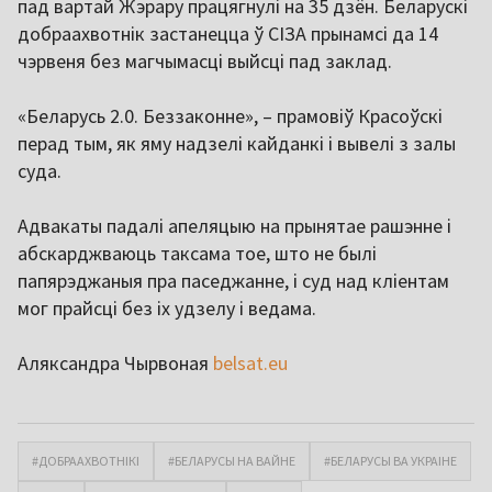
пад вартай Жэрару працягнулі на 35 дзён. Беларускі
добраахвотнік застанецца ў СІЗА прынамсі да 14
чэрвеня без магчымасці выйсці пад заклад.
«Беларусь 2.0. Беззаконне», – прамовіў Красоўскі
перад тым, як яму надзелі кайданкі і вывелі з залы
суда.
Адвакаты падалі апеляцыю на прынятае рашэнне і
абскарджваюць таксама тое, што не былі
папярэджаныя пра паседжанне, і суд над кліентам
мог прайсці без іх удзелу і ведама.
Аляксандра Чырвоная
belsat.eu
#ДОБРААХВОТНІКІ
#БЕЛАРУСЫ НА ВАЙНЕ
#БЕЛАРУСЫ ВА УКРАІНЕ