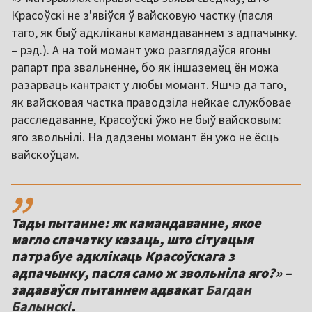
Красоўскі не з'явіўся ў вайсковую частку (пасля
таго, як быў адкліканы камандаваннем з адпачынку.
– рэд.). А на той момант ужо разглядаўся ягоны
рапарт пра звальненне, бо як іншаземец ён можа
разарваць кантракт у любы момант. Яшчэ да таго,
як вайсковая частка праводзіла нейкае службовае
расследаванне, Красоўскі ўжо не быў вайсковым:
яго звольнілі. На дадзены момант ён ужо не ёсць
вайскоўцам.
,,
Тады пытанне: як камандаванне, якое
магло спачатку казаць, што сітуацыя
патрабуе адклікаць Красоўскага з
адпачынку, пасля само ж звольніла яго?» –
задаваўся пытаннем адвакат
Багдан
Балынскі
.