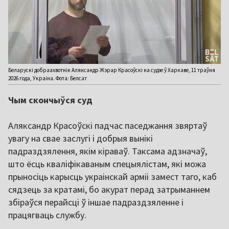
Беларускі добраахвотнік Аляксандр Жэрар Красоўскі на судзе ў Харкаве, 11 траўня
2026 года, Украіна. Фота: Белсат
Чым скончыўся суд
Аляксандр Красоўскі падчас паседжання звяртаў
увагу на свае заслугі і добрыя вынікі
падраздзялення, якім кіраваў. Таксама адзначаў,
што ёсць кваліфікаваным спецыялістам, які можа
прыносіць карысць украінскай арміі замест таго, каб
сядзець за кратамі, бо акурат перад затрыманнем
збіраўся перайсці ў іншае падраздзяленне і
працягваць службу.