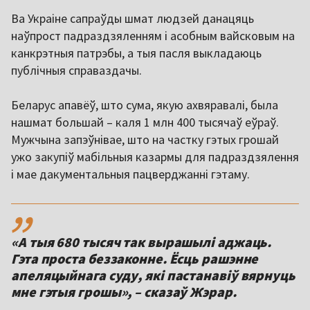
Ва Украіне сапраўды шмат людзей данацяць
наўпрост падраздзяленням і асобным вайсковым на
канкрэтныя патрэбы, а тыя пасля выкладаюць
публічныя справаздачы.
Беларус апавёў, што сума, якую ахвяравалі, была
нашмат большай – каля 1 млн 400 тысячаў еўраў.
Мужчына запэўнівае, што на частку гэтых грошай
ужо закупіў мабільныя казармы для падраздзялення
і мае дакументальныя пацверджанні гэтаму.
,,
«А тыя 680 тысяч так вырашылі аджаць.
Гэта проста беззаконне. Ёсць рашэнне
апеляцыйнага суду, які пастанавіў вярнуць
мне гэтыя грошы», – сказаў Жэрар.