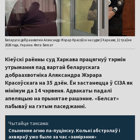
Беларускі добраахвотнік Аляксандр Жэрар Красоўскі на судзе ў Харкаве, 11 траўня
2026 года, Украіна. Фота: Белсат
Кіеўскі раённы суд Харкава працягнуў тэрмін
утрымання пад вартай беларускага
добраахвотніка Аляксандра Жэрара
Красоўскага на 35 дзён. Ён застанецца ў СІЗА як
мінімум да 14 чэрвеня. Адвакаты падалі
апеляцыю на прынятае рашэнне. «Белсат»
пабываў на гэтым паседжанні.
Чытайце таксама:
Спыненне агню па-пуцінску. Колькі абстрэлаў і
ахвяраў ужо было за час «замірэння»