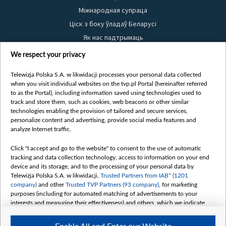
Міжнародная супраца
Ціск з боку ўладаў Беларусі
Як нас падтрымаць
Правілы выкарыстання матэрыялаў
We respect your privacy
Інфармацыя аб адпраўніку
Telewizja Polska S.A. w likwidacji processes your personal data collected
Бяспека
when you visit individual websites on the tvp.pl Portal (hereinafter referred
Youtube
to as the Portal), including information saved using technologies used to
track and store them, such as cookies, web beacons or other similar
Белсат news
technologies enabling the provision of tailored and secure services,
personalize content and advertising, provide social media features and
Белсат Shorts
analyze Internet traffic.
Белсат Life
Click "I accept and go to the website" to consent to the use of automatic
Жэстачайшы мульт
tracking and data collection technology, access to information on your end
Belsat English
device and its storage, and to the processing of your personal data by
Telewizja Polska S.A. w likwidacji,
Trusted Partners from IAB* (1201
Biełsat PL
company)
and other
Trusted TVP Partners (93 company)
, for marketing
Белсат Now
purposes (including for automated matching of advertisements to your
interests and measuring their effectiveness) and others, which we indicate
Белсат History
below.
Белсат Music