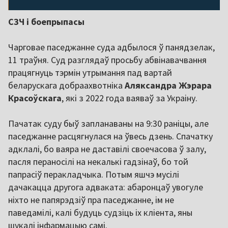
СЗЧ і боепрыпасы
Чарговае паседжанне суда адбылося ў панядзелак,
11 траўня. Суд разглядаў просьбу абвінавачвання
працягнуць тэрмін утрымання пад вартай
беларускага добраахвотніка
Аляксандра Жэрара
Красоўскага
, які з 2022 года ваяваў за Украіну.
Пачатак суду быў запланаваны на 9:30 раніцы, але
паседжанне расцягнулася на ўвесь дзень. Спачатку
адклалі, бо ваяра не даставілі своечасова ў залу,
пасля пераносілі на некалькі гадзінаў, бо той
папрасіў перакладчыка. Потым яшчэ мусілі
дачакацца другога адваката: абаронцаў увогуле
ніхто не папярэдзіў пра паседжанне, ім не
паведамілі, калі будуць судзіць іх кліента, яны
шукалі інфармацыю самі.