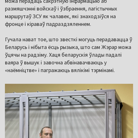
можа перадаць сакрэтную інфармацыю аб
размяшчэнні войскаў і ўзбраення, лагістычных
маршрутаў ЗСУ як чалавек, які знаходзіўся на
фронце і кіраваў падраздзяленнем.
Гучала нават тое, што звесткі могуць перадавацца ў
Беларусь і нібыта ёсць рызыка, што сам Жэрар можа
ўцячы на радзіму. Хаця беларускія ўлады падалі
ваяра ў вышук і завочна абвінавачваюць у
«наёмніцтве» і пагражаюць вялікімі тэрмінамі.