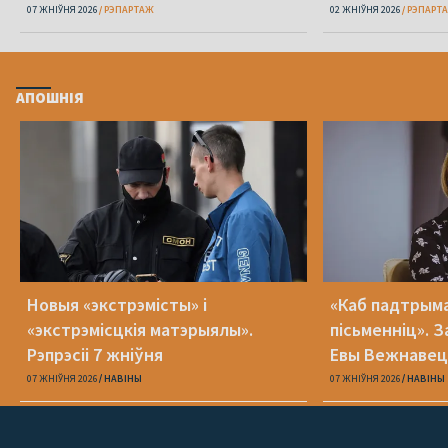
«Пока я искала слова»
07 ЖНІЎНЯ 2026
РЭПАРТАЖ
02 ЖНІЎНЯ 2026
РЭПАРТ
АПОШНІЯ
Новыя «экстрэмісты» і
«Каб падтрыма
«экстрэмісцкія матэрыялы».
пісьменніц». З
Рэпрэсіі 7 жніўня
Евы Вежнавец
07 ЖНІЎНЯ 2026
НАВІНЫ
07 ЖНІЎНЯ 2026
НАВІНЫ