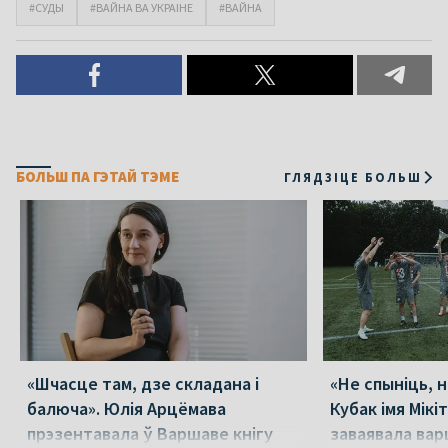
#СУДЫ
#ВАЙНА ВА УКРАІНЕ
#ВАЙНА
БОЛЬШ ПА ГЭТАЙ ТЭМЕ
ГЛЯДЗІЦЕ БОЛЬШ
«Шчасце там, дзе складана і
«Не спыніць, н
балюча». Юлія Арцёмава
Кубак імя Мік
прэзентавала ў Варшаве кнігу
заваявала вар