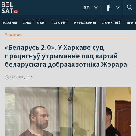
BE
НАВІНЫ
АНАЛІТЫКА
ГІСТОРЫІ
МЕРКАВАННI
АБ'ЕКТЫЎ
ПРАГ
Рэпартаж
«Беларусь 2.0». У Харкаве суд
працягнуў утрыманне пад вартай
беларускага добраахвотніка Жэрара
12.05.2026, 18:15