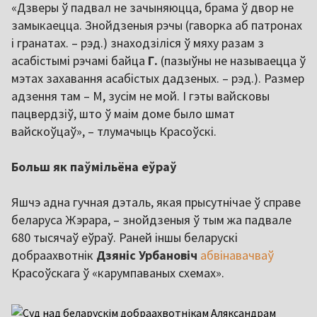
«Дзверы ў падвал не зачыняюцца, брама ў двор не
замыкаецца. Знойдзеныя рэчы (гаворка аб патронах
і гранатах. – рэд.) знаходзіліся ў мяху разам з
асабістымі рэчамі байца
Г.
(пазыўны не называецца ў
мэтах захавання асабістых дадзеных. – рэд.). Размер
адзення там – М, зусім не мой. І гэты вайсковы
пацвердзіў, што ў маім доме было шмат
вайскоўцаў», – тлумачыць Красоўскі.
Больш як паўмільёна еўраў
Яшчэ адна гучная дэталь, якая прысутнічае ў справе
беларуса Жэрара, – знойдзеныя ў тым жа падвале
680 тысячаў еўраў. Раней іншы беларускі
добраахвотнік
Дзяніс Урбановіч
абвінавачваў
Красоўскага ў «карумпаваных схемах».