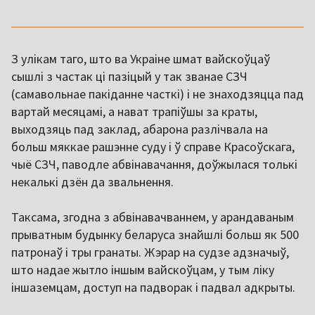
З улікам таго, што ва Украіне шмат вайскоўцаў
сышлі з частак ці пазіцый у так званае СЗЧ
(самавольнае пакіданне часткі) і не знаходзяцца пад
вартай месяцамі, а нават трапіўшы за краты,
выходзяць пад заклад, абарона разлічвала на
больш мяккае рашэнне суду і ў справе Красоўскага,
чыё СЗЧ, паводле абвінавачання, доўжылася толькі
некалькі дзён да звальнення.
Таксама, згодна з абвінавачваннем, у арандаваным
прыватным будынку беларуса знайшлі больш як 500
патронаў і тры гранаты. Жэрар на судзе адзначыў,
што надае жытло іншым вайскоўцам, у тым ліку
іншаземцам, доступ на падворак і падвал адкрыты.