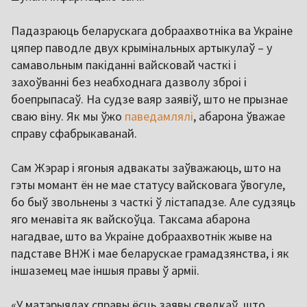
Падазраюць беларускага добраахвотніка ва Украіне
цяпер паводле двух крымінальных артыкулаў – у
самавольным пакіданні вайсковай часткі і
захоўванні без неабходнага дазволу зброі і
боепрыпасаў. На судзе ваяр заявіў, што не прызнае
сваю віну. Як мы ўжо
паведамлялі
, абарона ўважае
справу сфабрыкаванай.
Сам Жэрар і ягоныя адвакаты заўважаюць, што на
гэты момант ён не мае статусу вайсковага ўвогуле,
бо быў звольнены з часткі ў лістападзе. Але судзяць
яго менавіта як вайскоўца. Таксама абарона
нагадвае, што ва Украіне добраахвотнік жыве на
падставе ВНЖ і мае беларускае грамадзянства, і як
іншаземец мае іншыя правы ў арміі.
«У матэрыялах справы ёсць заявы сведкаў, што