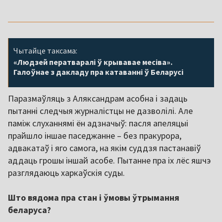
Чытайце таксама:
«Людзей ператваралі ў крывавае месіва».
Галоўнае з дакладу пра катаванні ў Беларусі
Паразмаўляць з Аляксандрам асобна і задаць
пытанні следчыя журналістцы не дазволілі. Але
паміж слуханнямі ён адзначыў: пасля апеляцыі
прайшло іншае паседжанне – без пракурора,
адвакатаў і яго самога, на якім суддзя пастанавіў
аддаць грошы іншай асобе. Пытанне пра іх лёс яшчэ
разглядаюць харкаўскія суды.
Што вядома пра стан і ўмовы ўтрымання
беларуса?