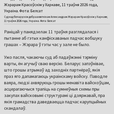
Суд над беларускім добраахвотнікам Аляксандрам Жэрарам Красоўскім у Харкаве,
11 траўня 2026 года, Украіна. Фота: Белсат
Раніцай у панядзелак 11 траўня разглядалася і
пытанне аб гэтых канфіскаваных падчас вобшуку
грашах – Жэрара ў гэты час у зале не было.
Ужо пасля, чакаючы суд аб падаўжэнні тэрміну
варты, ён агучыў сваю версію. Беларус запэўнівае,
што грошы атрымаў ад заходніх партнёраў, якія
праз яго дапамагаюць украінскаму войску. Паводле
ваяра, людзі ахвяруюць грошы менавіта вайскоўцам,
асцерагаючыся трапіць на сумнеўныя схемы пры
закупах вайсковымі структурамі ці дзяржавай, пра
якія грамадства даведваецца падчас карупцыйных
скандалаў.