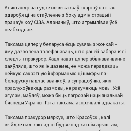
Аляксандр на судзе не выказваў скаргаў на стан
здароўя ці на стаўленне з боку адміністрацыі і
працаўнікоў СІЗА. Адзначыў, што атрымлівае ўсё
неабходнае.
Таксама цяпер у беларуса ёсць сувязь з жонкай –
яму дазволена тэлефанаваць, што раней забаранялі
следчы і пракурор. Хаця нават цяпер абвінавачванне
заяўляла, што як іншаземец ён можа перадаваць
нейкую сакрэтную інфармацыю ці шыфры па-
беларуску падчас званкоў, а супрацоўнікі, якія
праслухоўваюць размовы, не разумеюць мовы. Усё
агулам, маўляў, можа быць пагрозай нацыянальнай
бяспецы Украіны. Гэта таксама аспрэчвалі адвакаты.
Таксама пракурор мяркуе, што Красоўскі, калі
выйдзе пад заклад ці будзе пад хатнім арыштам,