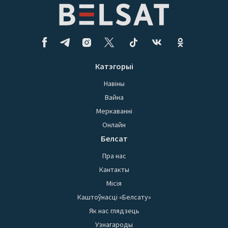
Катэгорыі
Навіны
Вайна
Меркаванні
Онлайн
Белсат
Пра нас
Кантакты
Місія
Каштоўнасці «Белсату»
Як нас глядзець
Узнагароды