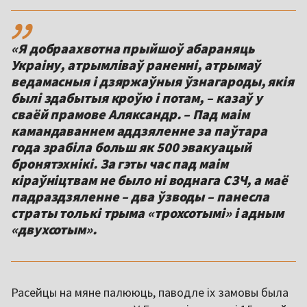
,,
«Я добраахвотна прыйшоў абараняць
Украіну, атрымліваў раненні, атрымаў
ведамасныя і дзяржаўныя ўзнагароды, якія
былі здабытыя кроўю і потам, – казаў у
сваёй прамове Аляксандр. – Пад маім
камандаваннем аддзяленне за паўтара
года зрабіла больш як 500 эвакуацый
бронятэхнікі. За гэты час пад маім
кіраўніцтвам не было ні воднага СЗЧ, а маё
падраздзяленне – два ўзводы – панесла
страты толькі трыма «трохсотымі» і адным
«двухсотым».
Расейцы на мяне палююць, паводле іх замовы была