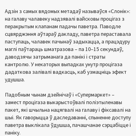
Адзін з самых вядомых метадаў называўся «Слонік»:
на галаву чалавеку надзявалі вайсковы процігаз з
перакрытым клапанам падачы паветра. Паводле
сцвярджэння аўтараў дакладу, паветра пераставала
паступаць, чалавек пачынаў задыхацца, а працэдуру
маглі паўтараць шматразова – па 10–15 секундаў,
даводзячы затрыманага да панікі і страты
кантролю. У некаторых выпадках унутр процігаза
дадаткова залівалі вадкасць, каб узмацніць эфект
удушша.
Падобным чынам дзейнічаў і «Супермаркет» –
замест процігаза выкарыстоўвалі поліэтыленавы
пакет, які шчыльна нацягвалі на галаву і фіксавалі на
шыі. Як гаворыцца ў даследаванні, спыненне доступу
паветра выклікала ўдушша, пачашчанае сэрцабіцце і
паніку.