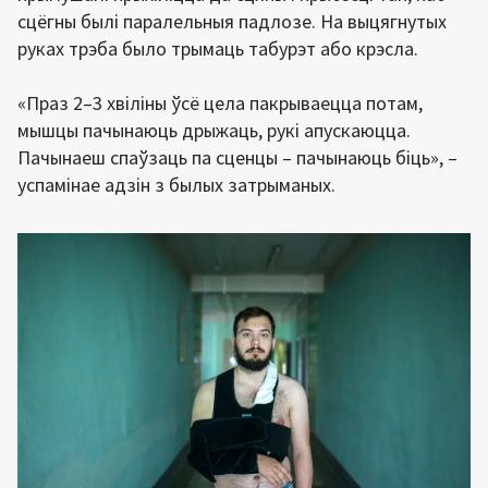
сцёгны былі паралельныя падлозе. На выцягнутых
руках трэба было трымаць табурэт або крэсла.
«Праз 2–3 хвіліны ўсё цела пакрываецца потам,
мышцы пачынаюць дрыжаць, рукі апускаюцца.
Пачынаеш спаўзаць па сценцы – пачынаюць біць», –
успамінае адзін з былых затрыманых.