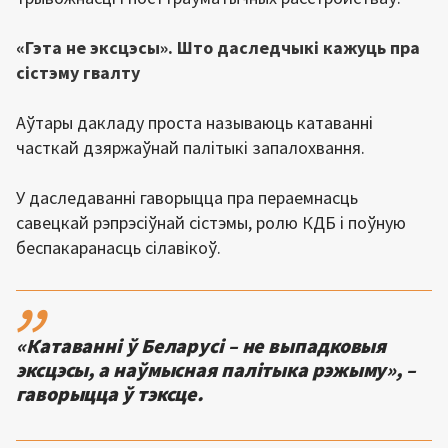
«Гэта не эксцэсы». Што даследчыкі кажуць пра
сістэму гвалту
Аўтары дакладу проста называюць катаванні
часткай дзяржаўнай палітыкі запалохвання.
У даследаванні гаворыцца пра пераемнасць
савецкай рэпрэсіўнай сістэмы, ролю КДБ і поўную
беспакаранасць сілавікоў.
,,
«Катаванні ў Беларусі – не выпадковыя
эксцэсы, а наўмысная палітыка рэжыму», –
гаворыцца ў тэксце.