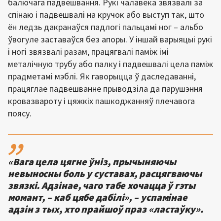
балючага падвешвання. Рукі чалавека звязвалі за
спінаю і падвешвалі на кручок або выступ так, што
ён ледзь дакранаўся падлогі пальцамі ног – альбо
ўвогуле заставаўся без апоры. У іншай варыяцыі рукі
і ногі звязвалі разам, працягвалі паміж імі
металічную трубу або палку і падвешвалі цела паміж
прадметамі мэблі. Як гаворыцца ў даследаванні,
працяглае падвешванне прыводзіла да парушэння
кровазвароту і цяжкіх пашкоджанняў плечавога
поясу.
,,
«Вага цела цягне ўніз, прычыняючы
невыносны боль у суставах, расцягваючы
звязкі. Адзінае, чаго табе хочацца ў гэты
момант, – каб цябе дабілі», – успамінае
адзін з тых, хто прайшоў праз «ластаўку».