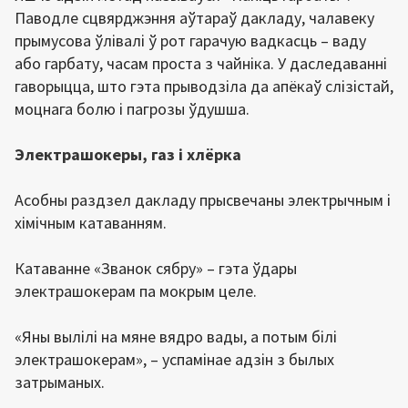
Паводле сцвярджэння аўтараў дакладу, чалавеку
прымусова ўлівалі ў рот гарачую вадкасць – ваду
або гарбату, часам проста з чайніка. У даследаванні
гаворыцца, што гэта прыводзіла да апёкаў слізістай,
моцнага болю і пагрозы ўдушша.
Электрашокеры, газ і хлёрка
Асобны раздзел дакладу прысвечаны электрычным і
хімічным катаванням.
Катаванне «Званок сябру» – гэта ўдары
электрашокерам па мокрым целе.
«Яны вылілі на мяне вядро вады, а потым білі
электрашокерам», – успамінае адзін з былых
затрыманых.