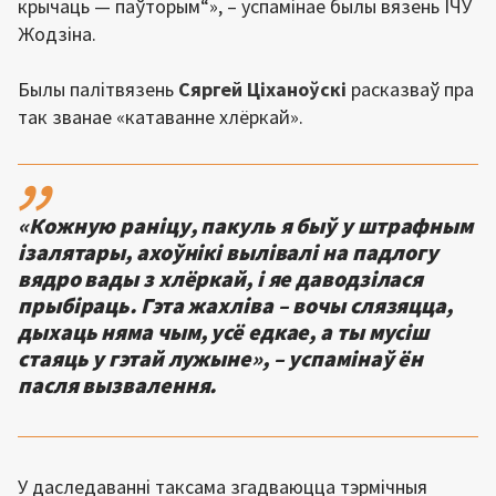
крычаць — паўторым“», – успамінае былы вязень ІЧУ
Жодзіна.
Былы палітвязень
Сяргей Ціханоўскі
расказваў пра
так званае «катаванне хлёркай».
,,
«Кожную раніцу, пакуль я быў у штрафным
ізалятары, ахоўнікі вылівалі на падлогу
вядро вады з хлёркай, і яе даводзілася
прыбіраць. Гэта жахліва – вочы слязяцца,
дыхаць няма чым, усё едкае, а ты мусіш
стаяць у гэтай лужыне», – успамінаў ён
пасля вызвалення.
У даследаванні таксама згадваюцца тэрмічныя