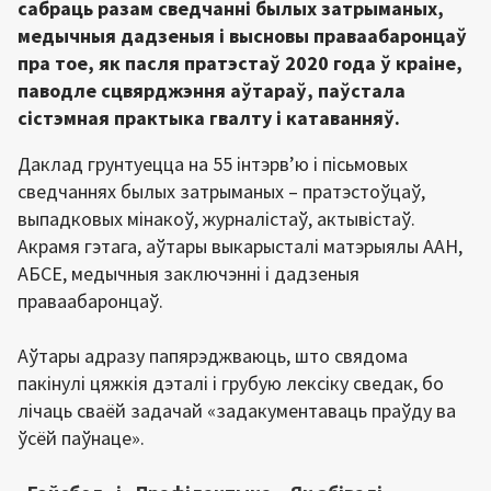
сабраць разам сведчанні былых затрыманых,
медычныя дадзеныя і высновы праваабаронцаў
пра тое, як пасля пратэстаў 2020 года ў краіне,
паводле сцвярджэння аўтараў, паўстала
сістэмная практыка гвалту і катаванняў.
Даклад грунтуецца на 55 інтэрв’ю і пісьмовых
сведчаннях былых затрыманых – пратэстоўцаў,
выпадковых мінакоў, журналістаў, актывістаў.
Акрамя гэтага, аўтары выкарысталі матэрыялы ААН,
АБСЕ, медычныя заключэнні і дадзеныя
праваабаронцаў.
Аўтары адразу папярэджваюць, што свядома
пакінулі цяжкія дэталі і грубую лексіку сведак, бо
лічаць сваёй задачай «задакументаваць праўду ва
ўсёй паўнаце».