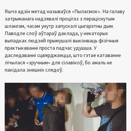
Яшчэ адзін метад называўся «Пыласмок». На галаву
затрыманага надзявалі процігаз з пераціснутым
шлангам, часам унутр запускалі цыгарэтны дым.
Паводле слоў аўтараў даклада, у некаторых
выпадках людзей прымушалі выконваць фізічныя
практыкаванні проста падчас удушша. У
даследаванні сцвярджаецца, што гэтае катаванне
лічылася «зручным» для сілавікоў, бо амаль не
пакідала знешніх слядоў.