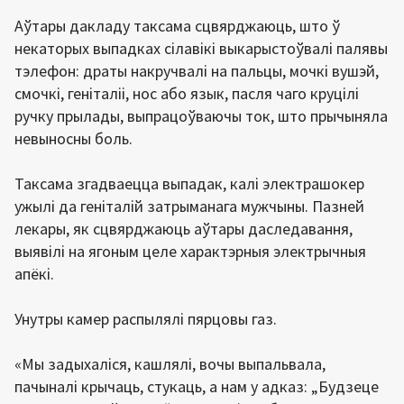
Аўтары дакладу таксама сцвярджаюць, што ў
некаторых выпадках сілавікі выкарыстоўвалі палявы
тэлефон: драты накручвалі на пальцы, мочкі вушэй,
смочкі, геніталіі, нос або язык, пасля чаго круцілі
ручку прылады, выпрацоўваючы ток, што прычыняла
невыносны боль.
Таксама згадваецца выпадак, калі электрашокер
ужылі да геніталій затрыманага мужчыны. Пазней
лекары, як сцвярджаюць аўтары даследавання,
выявілі на ягоным целе характэрныя электрычныя
апёкі.
Унутры камер распылялі пярцовы газ.
«Мы задыхаліся, кашлялі, вочы выпальвала,
пачыналі крычаць, стукаць, а нам у адказ: „Будзеце