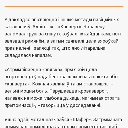
У дакладзе апісваюцца і іншыя метады пазіцыйных
катаванняў. Адзін з іх – «Канверт». Чалавеку
заломвалі рукі за спіну і скоўвалі іх кайданкамі, ногі
звязвалі рамянём, а затым сцягвалі цела вяроўкай
праз калені і запясці так, што яно літаральна
складалася напалам.
«Атрымліваецца «звязка», пры якой цела
згортваецца ў падабенства шчыльнага пакета або
«канверта». Кожная хвіліна ў такім становішчы –
вельмі моцны боль. Парушаецца кровазварот,
чалавек не можа глыбока дыхаць, магчымая страта
прытомнасці», – гаворыцца ў даследаванні.
Яшчэ адзін метад называўся «Шафёр». Затрыманага
прымушалі прыхіліцца да сцяны і прысесці так, каб