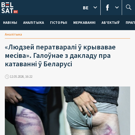
BE
НАВІНЫ
АНАЛІТЫКА
ГІСТОРЫІ
МЕРКАВАННI
АБ'ЕКТЫЎ
ПРАГ
Аналітыка
«Людзей ператваралі ў крывавае
месіва». Галоўнае з дакладу пра
катаванні ў Беларусі
12.05.2026, 16:22