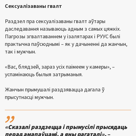
Сексуалізаваны гвалт
Раздзел пра сексуалізаваны гвалт аўтары
даследавання называюць адным з самых цяжкіх.
Пагрозы згвалтаваннем у ізалятарах і РУУС былі
практычна паўсюднымі – як у дачыненні да жанчын,
так і мужчын.
«Вас, блядзей, зараз усіх паімеем у камеры», –
успамінаюць былыя затрыманыя.
Жанчын прымушалі раздзявацца дагала ў
прысутнасці мужчын.
,,
«Сказалі раздзецца і прымусілі прысядаць
перад амапаўцамі, а яны рагаталі», –