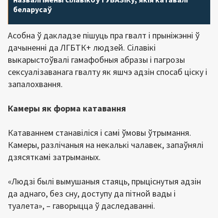
беларусаў
Асобна ў дакладзе пішуць пра гвалт і прыніжэнні ў
дачыненні да ЛГБТК+ людзей. Сілавікі
выкарыстоўвалі гамафобныя абразы і пагрозы
сексуалізаванага гвалту як яшчэ адзін спосаб ціску і
запалохвання.
Камеры як форма катавання
Катаваннем станавіліся і самі ўмовы ўтрымання.
Камеры, разлічаныя на некалькі чалавек, запаўнялі
дзясяткамі затрыманых.
«Людзі былі вымушаныя стаяць, прыціснутыя адзін
да аднаго, без сну, доступу да пітной вады і
туалета», – гаворыцца ў даследаванні.