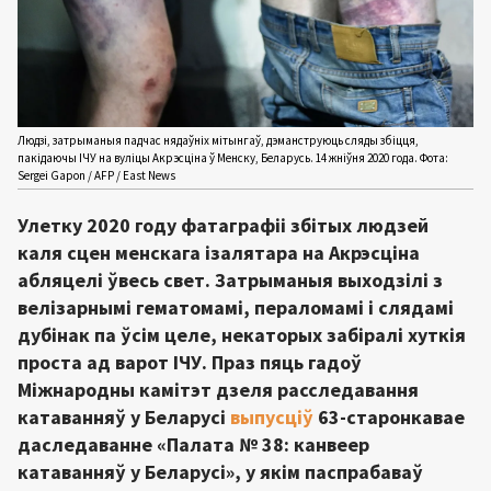
Людзі, затрыманыя падчас нядаўніх мітынгаў, дэманструюць сляды збіцця,
пакідаючы ІЧУ на вуліцы Акрэсціна ў Менску, Беларусь. 14 жніўня 2020 года. Фота:
Sergei Gapon / AFP / East News
Улетку 2020 году фатаграфіі збітых людзей
каля сцен менскага ізалятара на Акрэсціна
абляцелі ўвесь свет. Затрыманыя выходзілі з
велізарнымі гематомамі, пераломамі і слядамі
дубінак па ўсім целе, некаторых забіралі хуткія
проста ад варот ІЧУ. Праз пяць гадоў
Міжнародны камітэт дзеля расследавання
катаванняў у Беларусі
выпусціў
63-старонкавае
даследаванне «Палата № 38: канвеер
катаванняў у Беларусі», у якім паспрабаваў