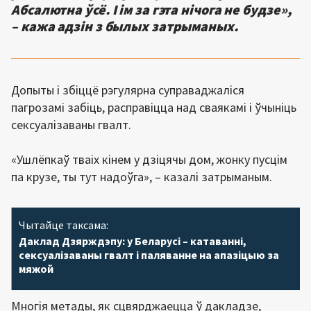
Абсалютна ўсё. І ім за гэта нічога не будзе»,
– кажа адзін з былых затрыманых.
Допыты і збіццё рэгулярна суправаджаліся
пагрозамі забіць, расправіцца над сваякамі і ўчыніць
сексуалізаваны гвалт.
«Ушлёпкаў тваіх кінем у дзіцячы дом, жонку пусцім
па крузе, ты тут надоўга», – казалі затрыманым.
Чытайце таксама:
Даклад Дзярждэпу: у Беларусі – катаванні,
сексуалізаваны гвалт і паляванне на апазіцыю за
мяжой
Многія метады, як сцвярджаецца ў дакладзе,