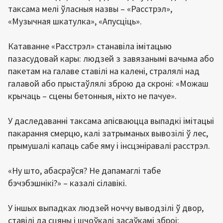
таксама мелі ўласныя назвы – «Расстрэл»,
«Музычная шкатулка», «Апусціць».
Катаванне «Расстрэл» станавіла імітацыю
пазасудовай кары: людзей з завязанымі вачыма або
пакетам на галаве ставілі на калені, стралялі над
галавой або прыстаўлялі зброю да скроні: «Можаш
крычаць – сцены бетонныя, ніхто не пачуе».
У даследаванні таксама апісваюцца выпадкі імітацыі
пакарання смерцю, калі затрыманых вывозілі ў лес,
прымушалі капаць сабе яму і інсцэніравалі расстрэл.
«Ну што, абасраўся? Не дапамаглі табе
бэчэбэшнікі?» – казалі сілавікі.
У іншых выпадках людзей ноччу выводзілі ў двор,
ставілі да сцяны і шчоўкалі засаўкамі зброі: