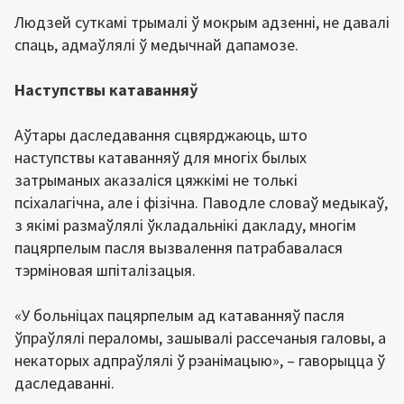
Людзей суткамі трымалі ў мокрым адзенні, не давалі
спаць, адмаўлялі ў медычнай дапамозе.
Наступствы катаванняў
Аўтары даследавання сцвярджаюць, што
наступствы катаванняў для многіх былых
затрыманых аказаліся цяжкімі не толькі
псіхалагічна, але і фізічна. Паводле словаў медыкаў,
з якімі размаўлялі ўкладальнікі дакладу, многім
пацярпелым пасля вызвалення патрабавалася
тэрміновая шпіталізацыя.
«У больніцах пацярпелым ад катаванняў пасля
ўпраўлялі пераломы, зашывалі рассечаныя галовы, а
некаторых адпраўлялі ў рэанімацыю», – гаворыцца ў
даследаванні.