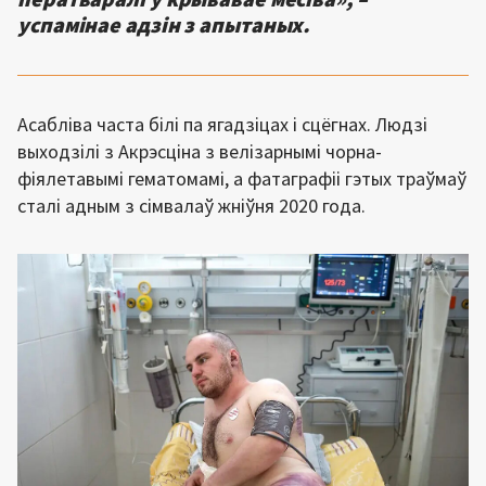
успамінае адзін з апытаных.
Асабліва часта білі па ягадзіцах і сцёгнах. Людзі
выходзілі з Акрэсціна з велізарнымі чорна-
фіялетавымі гематомамі, а фатаграфіі гэтых траўмаў
сталі адным з сімвалаў жніўня 2020 года.