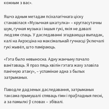
кожным з вас».
Яшчэ адным метадам псіхалагічнага ціску
станавілася «Музычная шкатулка» – кругласутачны
шум, гучная музыка і іншыя гукі, якія не давалі
людзям спаць. У даследаванні згадваецца выпадак,
калі на Акрэсціна на максімальнай гучнасці ўключалі
гукі жывёл, што паміраюць.
«Гэта было невыносна. Адну жанчыну пачало
ванітаваць. Я праз пяць хвілін гэтага жаху злавіла
панічную атаку», – успамінае адна з былых
затрыманых.
Паводле дадзеных даследавання, затрыманых
таксама прымушалі спяваць гімн і праўладныя песні,
а за памылкі ў словах – збівалі.