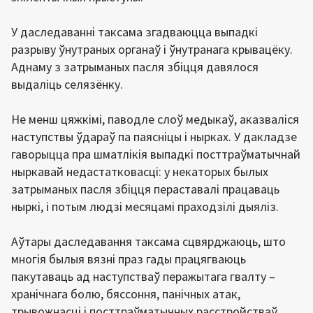
У даследаванні таксама згадваюцца выпадкі
разрыву ўнутраных органаў і ўнутранага крывацёку.
Аднаму з затрыманых пасля збіцця давялося
выдаліць селязёнку.
Не менш цяжкімі, паводле слоў медыкаў, аказваліся
наступствы ўдараў па паясніцы і нырках. У дакладзе
гаворыцца пра шматлікія выпадкі посттраўматычнай
ныркавай недастатковасці: у некаторых былых
затрыманых пасля збіцця пераставалі працаваць
ныркі, і потым людзі месяцамі праходзілі дыяліз.
Аўтары даследавання таксама сцвярджаюць, што
многія былыя вязні праз гады працягваюць
пакутаваць ад наступстваў перажытага гвалту –
хранічнага болю, бяссоння, панічных атак,
трывожнасці і посттраўматычных расстройстваў.