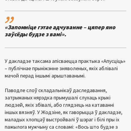
,,
«Запомніце гэтае адчуванне – цяпер яно
заўсёды будзе з вамі».
У дакладзе таксама апісваецца практыка «Апусціць»
– публічнае прыніжэнне зняволеных, якіх аблівалі
мачой перад іншымі арыштаванымі.
Паводле слоў складальнікаў даследавання,
затрыманых нярэдка прымушалі слухаць крыкі
людзей, якіх збівалі, або глядзець на катаванні
іншых вязняў. У Жодзіне, як гаворыцца ў дакладзе,
маладых хлопцаў выстройвалі ў шэраг і білі пры іх
пажылога мужчыну са словамі: «Вось што будзе з