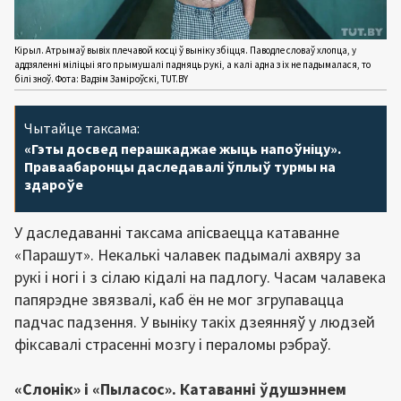
Кірыл. Атрымаў вывіх плечавой косці ў выніку збіцця. Паводле словаў хлопца, у
аддзяленні міліцыі яго прымушалі падняць рукі, а калі адна з іх не падымалася, то
білі зноў. Фота: Вадзім Заміроўскі, TUT.BY
Чытайце таксама:
«Гэты досвед перашкаджае жыць напоўніцу».
Праваабаронцы даследавалі ўплыў турмы на
здароўе
У даследаванні таксама апісваецца катаванне
«Парашут». Некалькі чалавек падымалі ахвяру за
рукі і ногі і з сілаю кідалі на падлогу. Часам чалавека
папярэдне звязвалі, каб ён не мог згрупавацца
падчас падзення. У выніку такіх дзеянняў у людзей
фіксавалі страсенні мозгу і пераломы рэбраў.
«Слонік» і «Пыласос». Катаванні ўдушэннем