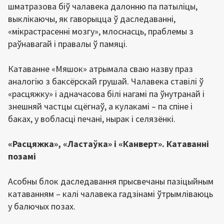
шматразова біў чалавека далонню па патыліцы,
выклікаючы, як гаворыцца ў даследаванні,
«мікрастрасенні мозгу», млоснасць, праблемы з
раўнавагай і правалы ў памяці.
Катаванне «Мяшок» атрымала сваю назву праз
аналогію з баксёрскай грушай. Чалавека ставілі ў
«расцяжку» і адначасова білі нагамі па ўнутранай і
знешняй частцы сцёгнаў, а кулакамі – па спіне і
баках, у вобласці печані, нырак і селязёнкі.
«Расцяжка», «Ластаўка» і «Канверт». Катаванні
позамі
Асобны блок даследавання прысвечаны пазіцыйным
катаванням – калі чалавека гадзінамі ўтрымліваюць
у балючых позах.