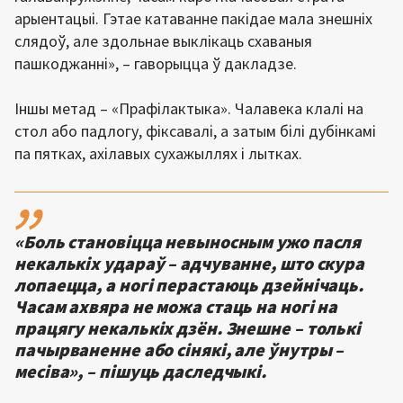
арыентацыі. Гэтае катаванне пакідае мала знешніх
слядоў, але здольнае выклікаць схаваныя
пашкоджанні», – гаворыцца ў дакладзе.
Іншы метад – «Прафілактыка». Чалавека клалі на
стол або падлогу, фіксавалі, а затым білі дубінкамі
па пятках, ахілавых сухажыллях і лытках.
,,
«Боль становіцца невыносным ужо пасля
некалькіх удараў – адчуванне, што скура
лопаецца, а ногі перастаюць дзейнічаць.
Часам ахвяра не можа стаць на ногі на
працягу некалькіх дзён. Знешне – толькі
пачырваненне або сінякі, але ўнутры –
месіва», – пішуць даследчыкі.