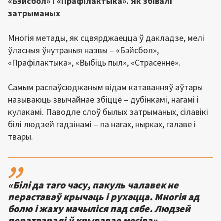
«Бэйсбол» і «Прафілактыка». Як збівалі
затрыманых
Многія метады, як сцвярджаецца ў дакладзе, мелі
ўласныя ўнутраныя назвы – «Бэйсбол»,
«Прафілактыка», «Выбіць пыл», «Страсенне».
Самым распаўсюджаным відам катаванняў аўтары
называюць звычайнае збіццё – дубінкамі, нагамі і
кулакамі. Паводле слоў былых затрыманых, сілавікі
білі людзей гадзінамі – па нагах, нырках, галаве і
твары.
,,
«Білі да таго часу, пакуль чалавек не
пераставаў крычаць і рухацца. Многія ад
болю і жаху мачыліся пад сябе. Людзей
ператваралі ў крывавае месіва», –