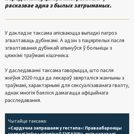
расказвае адна з былых затрыманых.
У дакладзе таксама апісваюцца выпадкі пагроз
згвалтаваць дубінкамі. А адзін з пацярпелых пасля
згвалтавання дубінкай апынуўся ў больніцы з
цяжкімі траўмамі кішэчніка.
У даследаванні таксама гаворыцца, што пасля
жніўня 2020 года да лекараў звярталіся жанчыны з
траўмамі, характэрнымі для сексуалізаванага гвалту,
аднак многія баяліся дамагацца афіцыйнага
расследавання.
Чытайце таксама:
«Сардэчна запрашаем у гестапа»: Праваабаронцы
назвалі імёны сілавікоў ГУБАЗіКу, якія катавалі