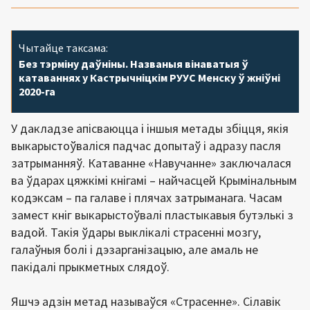
Чытайце таксама:
Без тэрміну даўніны. Названыя вінаватыя ў
катаваннях у Кастрычніцкім РУУС Менску ў жніўні
2020-га
У дакладзе апісваюцца і іншыя метады збіцця, якія
выкарыстоўваліся падчас допытаў і адразу пасля
затрыманняў. Катаванне «Навучанне» заключалася
ва ўдарах цяжкімі кнігамі – найчасцей Крымінальным
кодэксам – па галаве і плячах затрыманага. Часам
замест кніг выкарыстоўвалі пластыкавыя бутэлькі з
вадой. Такія ўдары выклікалі страсенні мозгу,
галаўныя болі і дэзарганізацыю, але амаль не
пакідалі прыкметных слядоў.
Яшчэ адзін метад называўся «Страсенне». Сілавік