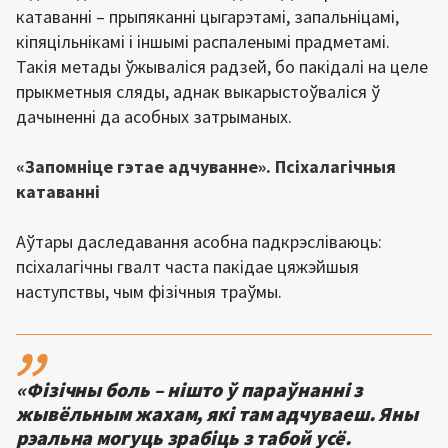
катаванні – прыпяканні цыгарэтамі, запальніцамі,
кіпяцільнікамі і іншымі распаленымі прадметамі.
Такія метады ўжываліся радзей, бо пакідалі на целе
прыкметныя сляды, аднак выкарыстоўваліся ў
дачыненні да асобных затрыманых.
«Запомніце гэтае адчуванне». Псіхалагічныя
катаванні
Аўтары даследавання асобна падкрэсліваюць:
псіхалагічны гвалт часта пакідае цяжэйшыя
наступствы, чым фізічныя траўмы.
,,
«Фізічны боль – нішто ў параўнанні з
жывёльным жахам, які там адчуваеш. Яны
рэальна могуць зрабіць з табой усё.