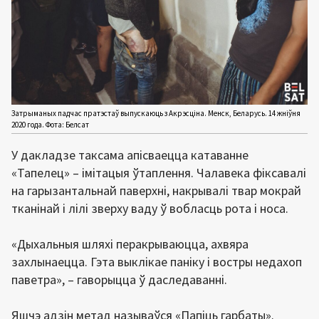
Затрыманых падчас пратэстаў выпускаюць з Акрэсціна. Менск, Беларусь. 14 жніўня
2020 года. Фота: Белсат
У дакладзе таксама апісваецца катаванне
«Тапелец» – імітацыя ўтаплення. Чалавека фіксавалі
на гарызантальнай паверхні, накрывалі твар мокрай
тканінай і лілі зверху ваду ў вобласць рота і носа.
«Дыхальныя шляхі перакрываюцца, ахвяра
захлынаецца. Гэта выклікае паніку і востры недахоп
паветра», – гаворыцца ў даследаванні.
Яшчэ адзін метад называўся «Папіць гарбаты».