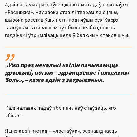
Адзін з самых распаўсюджаных метадаў называўся
«Расцяжка». Чалавека ставілі тварам да сцяны,
шырока расставіўшы ногі і падняўшы рукі ўверх.
Галоўным катаваннем тут была неабходнасць
гадзінамі ўтрымліваць цела ў балючым становішчы.
,,
«Ужо праз некалькі хвілін пачынаюцца
дрыжыкі, потым – здранцвенне і пякельны
боль», – кажа адзін з затрыманых.
Калі чалавек падаў або пачынаў спаўзаць, яго
збівалі.
Яшчэ адзін метад – «ластаўка», разнавіднасць