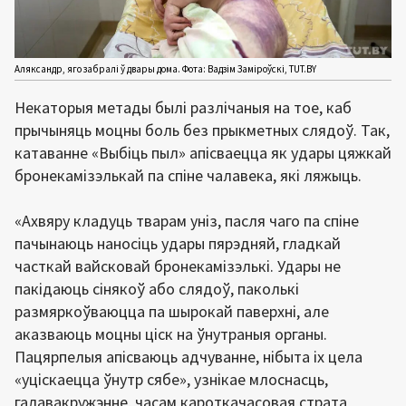
Аляксандр, яго забралі ў двары дома. Фота: Вадзім Заміроўскі, TUT.BY
Некаторыя метады былі разлічаныя на тое, каб
прычыняць моцны боль без прыкметных слядоў. Так,
катаванне «Выбіць пыл» апісваецца як удары цяжкай
бронекамізэлькай па спіне чалавека, які ляжыць.
«Ахвяру кладуць тварам уніз, пасля чаго па спіне
пачынаюць наносіць удары пярэдняй, гладкай
часткай вайсковай бронекамізэлькі. Удары не
пакідаюць сінякоў або слядоў, паколькі
размяркоўваюцца па шырокай паверхні, але
аказваюць моцны ціск на ўнутраныя органы.
Пацярпелыя апісваюць адчуванне, нібыта іх цела
«уціскаецца ўнутр сябе», узнікае млоснасць,
галавакружэнне, часам кароткачасовая страта