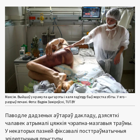
Максім. Выйшаў у краму па цыгарэты і каля пад'езду быў жорстка збіты. У яго –
разрыў печані. Фота: Вадзім Заміроўскі, TUT.BY
Паводле дадзеных аўтараў дакладу, дзясяткі
чалавек атрымалі цяжкія чэрапна-мазгавыя траўмы.
У некаторых пазней фіксавалі посттраўматычныя
эпілептычныя прыступы.