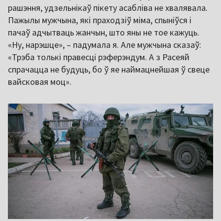
рашэння, удзельнікаў пікету асабліва не хвалявала.
Пажылы мужчына, які праходзіў міма, спыніўся і
пачаў адчытваць жанчын, што яны не тое кажуць.
«Ну, нарэшце», – падумала я. Але мужчына сказаў:
«Трэба толькі правесці рэферэндум. А з Расеяй
спрачацца не будуць, бо ў яе наймацнейшая ў свеце
вайсковая моц».