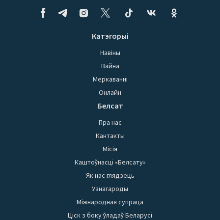
Катэгорыі
Навіны
Вайна
Меркаванні
Онлайн
Белсат
Пра нас
Кантакты
Місія
Каштоўнасці «Белсату»
Як нас глядзець
Узнагароды
Міжнародная супраца
Ціск з боку ўладаў Беларусі