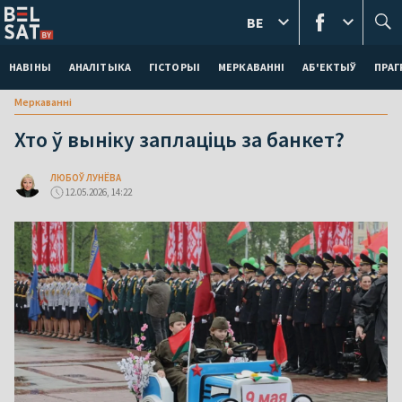
BE
НАВІНЫ
АНАЛІТЫКА
ГІСТОРЫІ
МЕРКАВАННI
АБ'ЕКТЫЎ
ПРАГ
Меркаваннi
Хто ў выніку заплаціць за банкет?
ЛЮБОЎ ЛУНЁВА
12.05.2026, 14:22