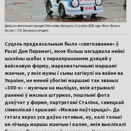
Дзеці на святочным парадзе ў Магілёве, Беларусь. 9 траўня 2026 года. Фота: Вольга
Кісляк / «СБ. Беларусь сегодня»
Суцэль прадказальным было «святкаванне» ў
Расеі Дня Перамогі, якое больш нагадвала нейкі
шалёны шабас з пераапрананнем дзяцей у
вайсковую форму, маразматычнымі маршамі
жанчын, у якіх мужы і сыны загінулі на вайне ва
Украіне, не меней убогімі маршамі так званых
«300-х» – мужчын на мыліцах, якія атрымалі
раненні ў мясных штурмах, пошлымі фота
дзяўчат у форме, партрэтамі Сталіна, савецкай
сімволікай і крыкамі: «Можам паўтарыць!». Да
гэтага якраз усе даўно гатовыя, ну, калі толькі
не лічыць маршы жанчын і калек, якія выклікалі