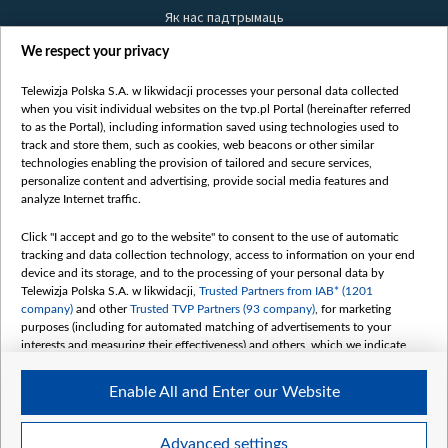
Як нас падтрымаць
Правілы выкарыстання матэрыялаў
We respect your privacy
Інфармацыя аб адпраўніку
Telewizja Polska S.A. w likwidacji processes your personal data collected
Бяспека
when you visit individual websites on the tvp.pl Portal (hereinafter referred
Youtube
to as the Portal), including information saved using technologies used to
track and store them, such as cookies, web beacons or other similar
Белсат news
technologies enabling the provision of tailored and secure services,
personalize content and advertising, provide social media features and
Белсат Shorts
analyze Internet traffic.
Белсат Life
Жэстачайшы мульт
Click "I accept and go to the website" to consent to the use of automatic
tracking and data collection technology, access to information on your end
Belsat English
device and its storage, and to the processing of your personal data by
Biełsat PL
Telewizja Polska S.A. w likwidacji,
Trusted Partners from IAB* (1201
company)
and other
Trusted TVP Partners (93 company)
, for marketing
Белсат Now
purposes (including for automated matching of advertisements to your
Белсат History
interests and measuring their effectiveness) and others, which we indicate
below.
Белсат Music
Enable All and Enter our Website
Белсат Doc
The purposes of processing your data by TVP S.A. w likwidacji are as
follows:
My consents
Store and/or access information on a device
Advanced settings