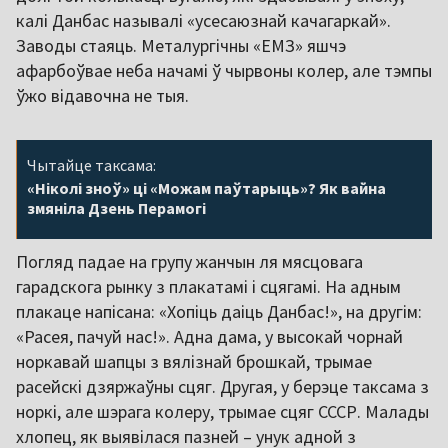
калі Данбас называлі «усесаюзнай качагаркай».
Заводы стаяць. Металургічны «ЕМЗ» яшчэ
афарбоўвае неба начамі ў чырвоны колер, але тэмпы
ўжо відавочна не тыя.
Чытайце таксама:
«Ніколі зноў» ці «Можам паўтарыць»? Як вайна
змяніла Дзень Перамогі
Погляд падае на групу жанчын ля мясцовага
гарадскога рынку з плакатамі і сцягамі. На адным
плакаце напісана: «Хопіць даіць Данбас!», на другім:
«Расея, пачуй нас!». Адна дама, у высокай чорнай
норкавай шапцы з вялізнай брошкай, трымае
расейскі дзяржаўны сцяг. Другая, у берэце таксама з
норкі, але шэрага колеру, трымае сцяг СССР. Малады
хлопец, як выявілася пазней – унук адной з