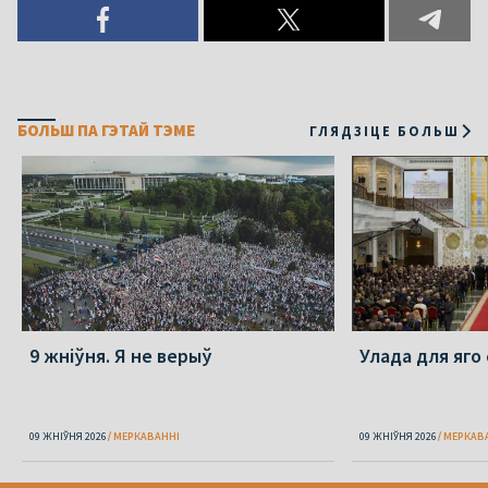
БОЛЬШ ПА ГЭТАЙ ТЭМЕ
ГЛЯДЗІЦЕ БОЛЬШ
9 жніўня. Я не верыў
Улада для яго
09 ЖНІЎНЯ 2026
МЕРКАВАННI
09 ЖНІЎНЯ 2026
МЕРКАВ