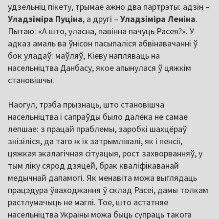
удзельніц пікету, трымае ажно два партрэты: адзін –
Уладзіміра Пуціна
, а другі –
Уладзіміра Леніна
.
Пытаю: «А што, уласна, павінна пачуць Расея?». У
адказ амаль ва ўнісон пасыпаліся абвінавачанні ў
бок уладаў: маўляў, Кіеву напляваць на
насельніцтва Данбасу, якое апынулася ў цяжкім
становішчы.
Наогул, трэба прызнаць, што становішча
насельніцтва і сапраўды было далёка не самае
лепшае: з працай праблемы, заробкі шахцёраў
знізіліся, да таго ж іх затрымлівалі, як і пенсіі,
цяжкая экалагічная сітуацыя, рост захворванняў, у
тым ліку сярод дзяцей, брак кваліфікаванай
медычнай дапамогі. Як менавіта можа выглядаць
працэдура ўваходжання ў склад Расеі, дамы толкам
растлумачыць не маглі. Тое, што астатняе
насельніцтва Украіны можа быць супраць такога