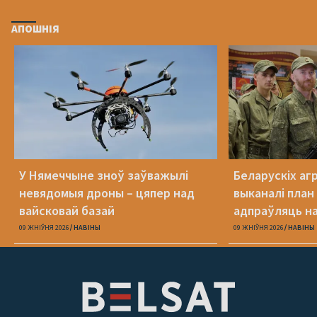
АПОШНІЯ
У Нямеччыне зноў заўважылі
Беларускіх агр
невядомыя дроны – цяпер над
выканалі план
вайсковай базай
адпраўляць н
09 ЖНІЎНЯ 2026
НАВІНЫ
09 ЖНІЎНЯ 2026
НАВІНЫ