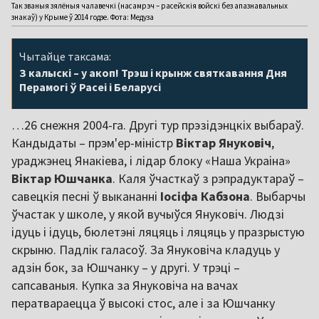
Так званыя зялёныя чалавечкі (насамрэч – расейскія войскі без апазнавальных
знакаў) у Крыме ў 2014 годзе. Фота: Медуза
Чытайце таксама:
З калыскі – у акоп! Трэш і крынж святкавання Дня
Перамогі ў Расеі і Беларусі
…26 снежня 2004-га. Другі тур прэзідэнцкіх выбараў.
Кандыдаты – прэм'ер-міністр
Віктар Януковіч
,
ураджэнец Янакіева, і лідар блоку «Наша Украіна»
Віктар Юшчанка
. Каля ўчасткаў з рэпрадуктараў –
савецкія песні ў выкананні
Іосіфа Кабзона
. Выбарчы
ўчастак у школе, у якой вучыўся Януковіч. Людзі
ідуць і ідуць, бюлетэні ляцяць і ляцяць у празрыстую
скрыню. Падлік галасоў. За Януковіча кладуць у
адзін бок, за Юшчанку – у другі. У трэці –
сапсаваныя. Купка за Януковіча на вачах
ператвараецца ў высокі стос, але і за Юшчанку