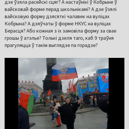
дзе ўзяла расейскі сцяг? А настаўнікі ў Кобрыне ў
вайсковай форме перад школьнікамі? А дзе ўзялі
вайсковую форму дзясяткі чалавек на вуліцах
Кобрына? А дзяўчаты ў форме НКУС на вуліцах
Берасця? Або кожная з іх замовіла форму за свае
грошы ў атэлье? Толькі дзеля таго, каб 9 траўня
прагуляцца ў такім выглядзе па горадзе?