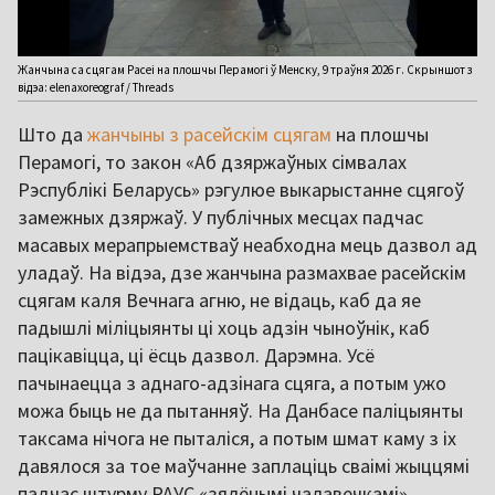
Жанчына са сцягам Расеі на плошчы Перамогі ў Менску, 9 траўня 2026 г. Скрыншот з
відэа: elenaxoreograf / Threads
Што да
жанчыны з расейскім сцягам
на плошчы
Перамогі, то закон «Аб дзяржаўных сімвалах
Рэспублікі Беларусь» рэгулюе выкарыстанне сцягоў
замежных дзяржаў. У публічных месцах падчас
масавых мерапрыемстваў неабходна мець дазвол ад
уладаў. На відэа, дзе жанчына размахвае расейскім
сцягам каля Вечнага агню, не відаць, каб да яе
падышлі міліцыянты ці хоць адзін чыноўнік, каб
пацікавіцца, ці ёсць дазвол. Дарэмна. Усё
пачынаецца з аднаго-адзінага сцяга, а потым ужо
можа быць не да пытанняў. На Данбасе паліцыянты
таксама нічога не пыталіся, а потым шмат каму з іх
давялося за тое маўчанне заплаціць сваімі жыццямі
падчас штурму РАУС «зялёнымі чалавечкамі».