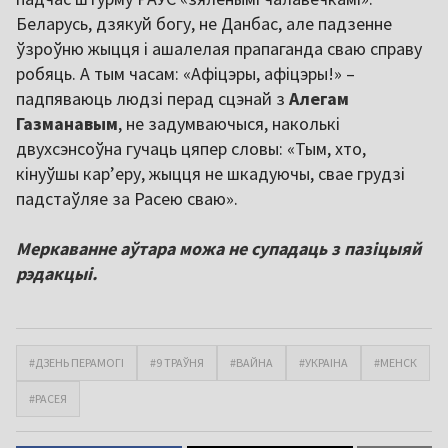
Беларусь, дзякуй богу, не Данбас, але падзенне
ўзроўню жыцця і ашалелая прапаганда сваю справу
робяць. А тым часам: «Афіцэры, афіцэры!» –
падпяваюць людзі перад сцэнай з
Алегам
Газманавым
, не задумваючыся, наколькі
двухсэнсоўна гучаць цяпер словы: «Тым, хто,
кінуўшы карʼеру, жыцця не шкадуючы, свае грудзі
падстаўляе за Расею сваю».
Меркаванне аўтара можа не супадаць з пазіцыяй
рэдакцыі.
#ДЗЕНЬ ПЕРАМОГІ
#9 ТРАЎНЯ
#ВАЙНА
#УКРАІНА
#МЕНСК
#РАСЕЯ