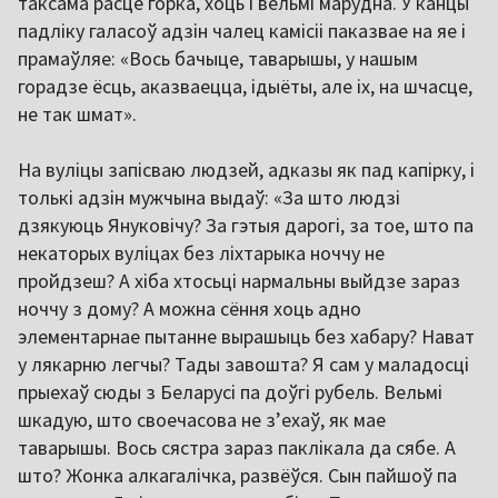
таксама расце горка, хоць і вельмі марудна. У канцы
падліку галасоў адзін чалец камісіі паказвае на яе і
прамаўляе: «Вось бачыце, таварышы, у нашым
горадзе ёсць, аказваецца, ідыёты, але іх, на шчасце,
не так шмат».
На вуліцы запісваю людзей, адказы як пад капірку, і
толькі адзін мужчына выдаў: «За што людзі
дзякуюць Януковічу? За гэтыя дарогі, за тое, што па
некаторых вуліцах без ліхтарыка ноччу не
пройдзеш? А хіба хтосьці нармальны выйдзе зараз
ноччу з дому? А можна сёння хоць адно
элементарнае пытанне вырашыць без хабару? Нават
у лякарню легчы? Тады завошта? Я сам у маладосці
прыехаў сюды з Беларусі па доўгі рубель. Вельмі
шкадую, што своечасова не зʼехаў, як мае
таварышы. Вось сястра зараз паклікала да сябе. А
што? Жонка алкагалічка, развёўся. Сын пайшоў па