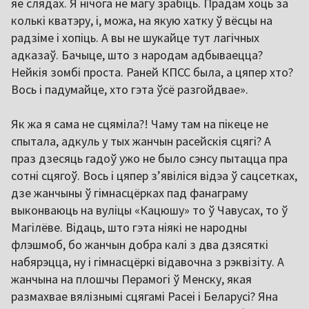
яе слядах. Я нічога не магу зрабіць. Прадам хоць за
колькі кватэру, і, можа, на якую хатку ў вёсцы на
радзіме і хопіць. А вы не шукайце тут лагічных
адказаў. Бачыце, што з народам адбываецца?
Нейкія зомбі проста. Раней КПСС была, а цяпер хто?
Вось і падумайце, хто гэта ўсё разгойдвае».
Як жа я сама не сцяміла?! Чаму там на пікеце не
спытала, адкуль у тых жанчын расейскія сцягі? А
праз дзесяць гадоў ужо не было сэнсу пытацца пра
сотні сцягоў. Вось і цяпер зʼявіліся відэа ў сацсетках,
дзе жанчыны ў гімнасцёрках пад фанаграму
выконваюць на вуліцы «Кацюшу» то ў Чавусах, то ў
Магілёве. Відаць, што гэта ніякі не народны
флэшмоб, бо жанчын добра калі з два дзясяткі
набярэцца, ну і гімнасцёркі відавочна з рэквізіту. А
жанчына на плошчы Перамогі ў Менску, якая
размахвае вялізнымі сцягамі Расеі і Беларусі? Яна