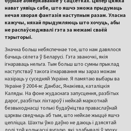
бурнае абмеркаванне ў сацсетках. Цяпер цяжка
нават уявіць сабе, што яшчэ зможа прыдумаць
нечая хворая фантазія наступным разам. Уласна
кажучы, няхай прыдумляюць што хочуць, абы
не распаўсюджвалі гэта за межамі сваёй
тэрыторыі.
Значна больш небяспечнае тое, што нам давялося
бачыць сёлета ў Беларусі. Гэта званочкі, якія
ігнараваць нельга. Тым больш што сумны прыклад
наступстваў такога ігнаравання мы зараз можам
назіраць у суседняй Украіне. Я памятаю выбары ва
Украіне ў 2004-м: Данбас, Янакіева, каталіцкія
Каляды. На фоне жудаснага запусцення, разбітых
дарог, разбітых ліхтароў і нейкай маркотнай
безвыходнасці толькі будаўніцтва праваслаўнай
царквы сведчыць аб тым, што нейкае жыццё яшчэ
цепліцца. Шахты ўжо даўно не даюць і дзясятай
долі той колькасці вугалю, які здабывалі ў эпоху,