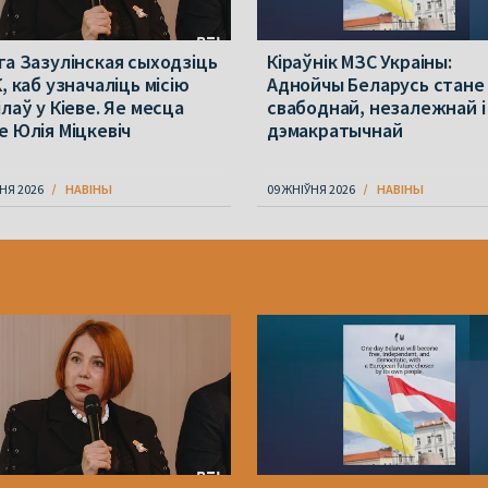
га Зазулінская сыходзіць
Кіраўнік МЗС Украіны:
, каб узначаліць місію
Аднойчы Беларусь стане
лаў у Кіеве. Яе месца
свабоднай, незалежнай і
е Юлія Міцкевіч
дэмакратычнай
НЯ 2026
НАВІНЫ
09 ЖНІЎНЯ 2026
НАВІНЫ