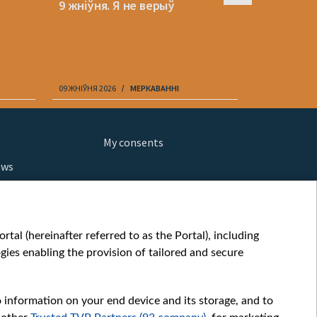
9 жніўня. Я не верыў
Як развя
«Назад у 
Беларусі» 
09 ЖНІЎНЯ 2026
МЕРКАВАННI
09 ЖНІЎНЯ 202
My consents
ews
orts
fe
шы мульт
tal (hereinafter referred to as the Portal), including
glish
ies enabling the provision of tailored and secure
ow
story
o information on your end device and its storage, and to
sic