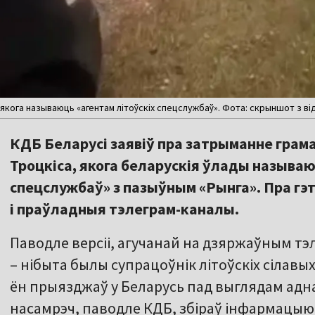
якога называюць «агентам літоўскіх спецслужбаў». Фота: скрыншот з ві
КДБ Беларусі заявіў пра затрыманне грам
Троцкіса, якога беларускія ўлады называю
спецслужбаў» з пазыўным «Рынга». Пра г
і праўладныя тэлеграм-каналы.
Паводле версіі, агучанай на дзяржаўным т
– нібыта былы супрацоўнік літоўскіх сілавы
ён прыязджаў у Беларусь пад выглядам адн
насамрэч, паводле КДБ, збіраў інфармацыю 