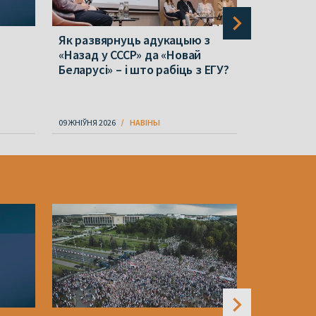
Як развярнуць адукацыю з
Вольга За
«Назад у СССР» да «Новай
пасаду пр
Беларусі» – і што рабіць з ЕГУ?
яна запом
09 ЖНІЎНЯ 2026
НАВІНЫ
09 ЖНІЎНЯ 202