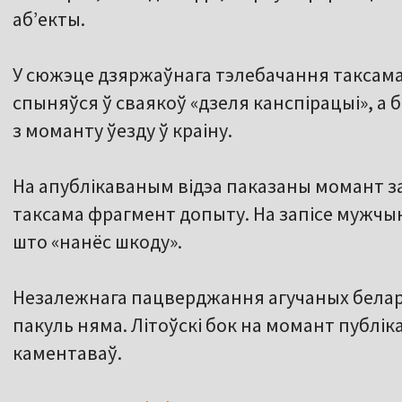
аб’екты.
У сюжэце дзяржаўнага тэлебачання таксам
спыняўся ў сваякоў «дзеля канспірацыі», а 
з моманту ўезду ў краіну.
На апублікаваным відэа паказаны момант з
таксама фрагмент допыту. На запісе мужчын
што «нанёс шкоду».
Незалежнага пацверджання агучаных белару
пакуль няма. Літоўскі бок на момант публі
каментаваў.