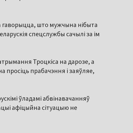
а гаворыцца, што мужчына нібыта
беларускія спецслужбы сачылі за ім
атрымання Троцкіса на дарозе, а
а просіць прабачэння і заяўляе,
скімі ўладамі абвінавачанняў
кацыі афіцыйна сітуацыю не