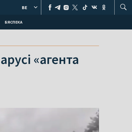
BE
БЯСПЕКА
арусі «агента