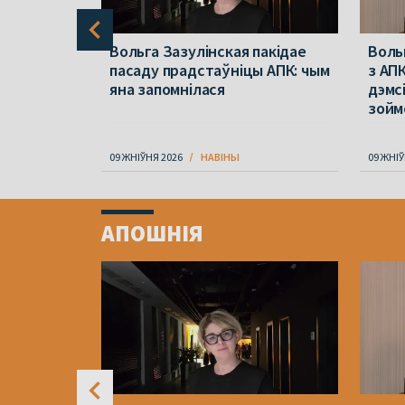
ацыю з
Вольга Зазулінская пакідае
Воль
Новай
пасаду прадстаўніцы АПК: чым
з АПК
іць з ЕГУ?
яна запомнілася
дэмсі
зойм
09 ЖНІЎНЯ 2026
НАВІНЫ
09 ЖНІЎ
Item
1
АПОШНІЯ
of
4