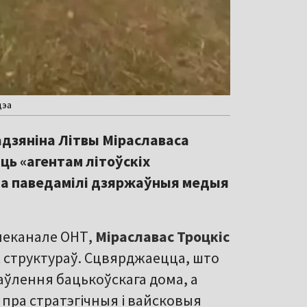
дэа
адзяніна Літвы Міраславаса
ць «агентам літоўскіх
эта паведамілі дзяржаўныя медыя
элеканале ОНТ,
Міраславас Троцкіс
х структураў. Сцвярджаецца, што
аўлення бацькоўскага дома, а
пра стратэгічныя і вайсковыя