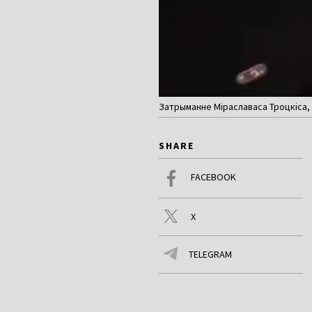
Затрыманне Міраславаса Троцкіса, 
SHARE
FACEBOOK
X
TELEGRAM