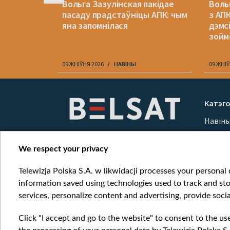
окаў да
Вольга Зазулінская пакідае
Воль
пасаду прадстаўніцы АПК: чым
з АПК
еліць
яна запомнілася
дэмсі
зойм
09 ЖНІЎНЯ 2026
НАВІНЫ
09 ЖНІЎ
Item
1
Катэго
of
Навін
10
Вайна
Мерка
We respect your privacy
Онлай
Telewizja Polska S.A. w likwidacji processes your personal d
information saved using technologies used to track and sto
services, personalize content and advertising, provide socia
Click "I accept and go to the website" to consent to the us