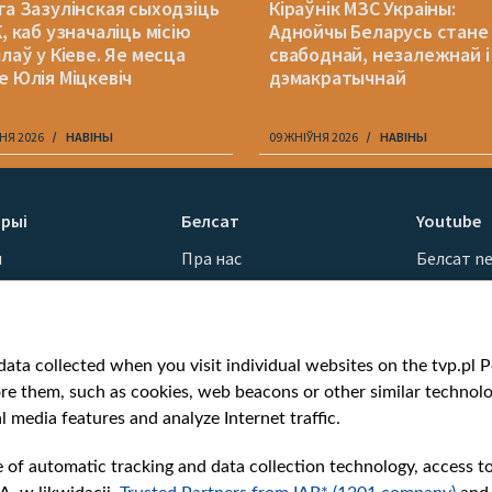
га Зазулінская сыходзіць
Кіраўнік МЗС Украіны:
, каб узначаліць місію
Аднойчы Беларусь стане
лаў у Кіеве. Яе месца
свабоднай, незалежнай і
е Юлія Міцкевіч
дэмакратычнай
НЯ 2026
НАВІНЫ
09 ЖНІЎНЯ 2026
НАВІНЫ
рыі
Белсат
Youtube
ы
Пра нас
Белсат n
Кантакты
Белсат Sh
ванні
Місія
Белсат Li
н
Каштоўнасці «Белсату»
Жэстачай
ata collected when you visit individual websites on the tvp.pl Por
Як нас глядзець
Belsat En
re them, such as cookies, web beacons or other similar technolog
Узнагароды
Biełsat PL
l media features and analyze Internet traffic.
Міжнародная супраца
Белсат N
Ціск з боку ўладаў
Белсат Hi
e of automatic tracking and data collection technology, access t
Беларусі
Белсат Mu