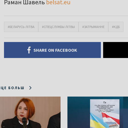
Раман Шавель
belsat.eu
#БЕЛАРУСЬ-ЛІТВА
#СПЕЦСЛУЖБЫ ЛІТВЫ
#ЗАТРЫМАННЕ
#КДБ
SHARE ON FACEBOOK
ІЦЕ БОЛЬШ