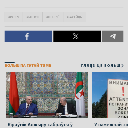
#РАСЕЯ
#МЕНСК
#ЖЫЛЛЁ
#РАСЕЙЦЫ
БОЛЬШ ПА ГЭТАЙ ТЭМЕ
ГЛЯДЗІЦЕ БОЛЬШ
Кіраўнік Алжыру сабраўся ў
У памежнай з