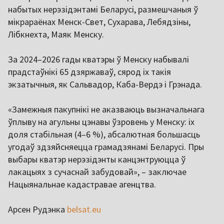
набытых нерэзідэнтамі Беларусі, размешчаныя ў
мікрараёнах Менск-Свет, Сухарава, Лебядзіны,
Лібкнехта, Маяк Менску.
За 2024–2026 гады кватэры ў Менску набывалі
прадстаўнікі 65 дзяржаваў, сярод іх такія
экзатычныя, як Сальвадор, Каба-Вердэ і Грэнада.
«Замежныя пакупнікі не аказваюць вызначальнага
ўплыву на агульны цэнавы ўзровень у Менску: іх
доля стабільная (4–6 %), абсалютная большасць
угодаў здзяйсняецца грамадзянамі Беларусі. Пры
выбары кватэр нерэзідэнты канцэнтруюцца ў
лакацыях з сучаснай забудовай», – заключае
Нацыянальнае кадастравае агенцтва.
Арсен Рудэнка
belsat.eu