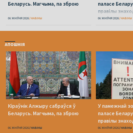
Беларусь. Магчыма, па зброю
паласе Белару
правілы знах
06 ЖНІЎНЯ 2026
НАВІНЫ
06 ЖНІЎНЯ 2026
НАВІНЫ
АПОШНІЯ
Кіраўнік Алжыру сабраўся ў
У памежнай з
Беларусь. Магчыма, па зброю
паласе Белару
правілы знах
06 ЖНІЎНЯ 2026
НАВІНЫ
06 ЖНІЎНЯ 2026
НАВІНЫ