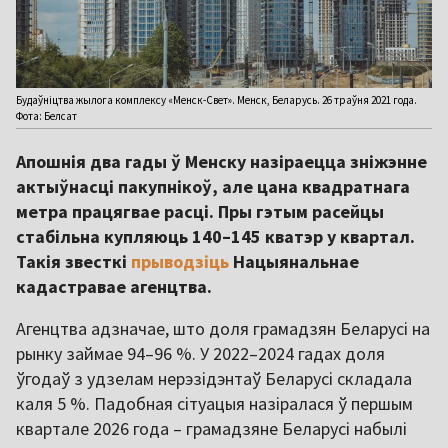
Будаўніцтва жылога комплексу «Менск-Свет». Менск, Беларусь. 26 траўня 2021 года.
Фота: Белсат
Апошнія два гады ў Менску назіраецца зніжэнне
актыўнасці пакупнікоў, але цана квадратнага
метра працягвае расці. Пры гэтым расейцы
стабільна купляюць 140–145 кватэр у квартал.
Такія звесткі
прыводзіць
Нацыянальнае
кадастравае агенцтва.
Агенцтва адзначае, што доля грамадзян Беларусі на
рынку займае 94–96 %. У 2022–2024 гадах доля
ўгодаў з удзелам нерэзідэнтаў Беларусі складала
каля 5 %. Падобная сітуацыя назіралася ў першым
квартале 2026 года – грамадзяне Беларусі набылі