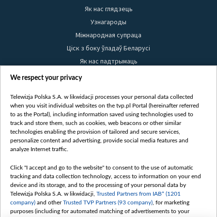
Як нас глядзець
Узнагароды
Міжнародная супраца
Ціск з боку ўладаў Беларусі
Як нас падтрымаць
Правілы выкарыстання матэрыялаў
We respect your privacy
Інфармацыя аб адпраўніку
Telewizja Polska S.A. w likwidacji processes your personal data collected
Бяспека
when you visit individual websites on the tvp.pl Portal (hereinafter referred
Youtube
to as the Portal), including information saved using technologies used to
track and store them, such as cookies, web beacons or other similar
Белсат news
technologies enabling the provision of tailored and secure services,
personalize content and advertising, provide social media features and
Белсат Shorts
analyze Internet traffic.
Белсат Life
Click "I accept and go to the website" to consent to the use of automatic
Жэстачайшы мульт
tracking and data collection technology, access to information on your end
Belsat English
device and its storage, and to the processing of your personal data by
Telewizja Polska S.A. w likwidacji,
Trusted Partners from IAB* (1201
Biełsat PL
company)
and other
Trusted TVP Partners (93 company)
, for marketing
Белсат Now
purposes (including for automated matching of advertisements to your