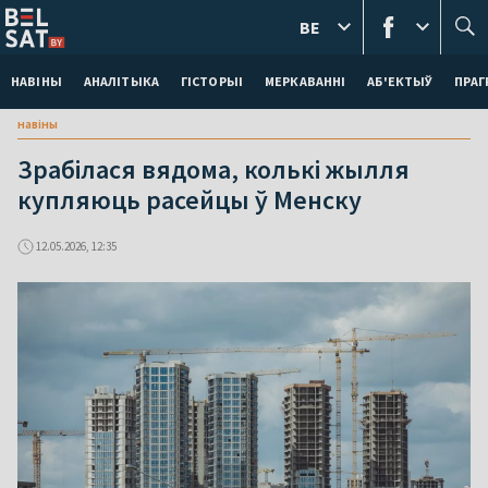
BE
НАВІНЫ
АНАЛІТЫКА
ГІСТОРЫІ
МЕРКАВАННI
АБ'ЕКТЫЎ
ПРАГ
навіны
Зрабілася вядома, колькі жылля
купляюць расейцы ў Менску
12.05.2026, 12:35