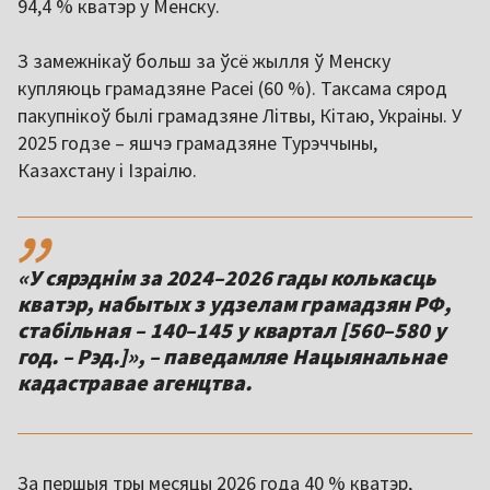
94,4 % кватэр у Менску.
З замежнікаў больш за ўсё жылля ў Менску
купляюць грамадзяне Расеі (60 %). Таксама сярод
пакупнікоў былі грамадзяне Літвы, Кітаю, Украіны. У
2025 годзе – яшчэ грамадзяне Турэччыны,
Казахстану і Ізраілю.
,,
«У сярэднім за 2024–2026 гады колькасць
кватэр, набытых з удзелам грамадзян РФ,
стабільная – 140–145 у квартал [560–580 у
год. – Рэд.]», – паведамляе Нацыянальнае
кадастравае агенцтва.
За першыя тры месяцы 2026 года 40 % кватэр,